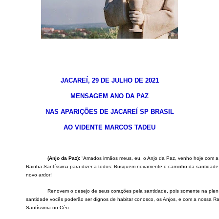
JACAREÍ,
2
9
D
E
JU
LH
O
DE 202
1
MENSAGEM
A
NO
DA PAZ
NAS APARIÇÕES DE JACAREÍ SP BRASIL
AO VIDENTE MARCOS TADEU
(
A
njo da Paz
):
“A
mados irmãos meus, eu, o Anjo da Paz, venho hoje com 
Rainha Santíssima para dizer a todos: Busquem novamente o caminho da santidad
novo ardor!
Renovem o desejo de seus corações pela santidade, pois somente na plen
santidade vocês poderão ser dignos de habitar conosco, os Anjos, e com a nossa R
Santíssima no Céu.