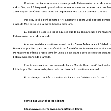
Continue, continue tornando a mensagem de Fátima mais conhecida e am
todos. Sim, você foi esperado por nós durante tantas dezenas de anos para que fin
a mensagem de Fátima fosse tirada do esquecimento e dada a conhecer a todos.
Por isso, você é será sempre o 4º Pastorinho e sobre você descerá sempre
graça da Mãe de Deus e a minha benção protetora.
Eu abençoo a você e a todos aqueles que te ajudam a tornar a mensagem
Fátima mais conhecida e amada.
Abençoo também a você meu amado irmão Carlos Tadeu, a você foi dado o
Pastorinho por filho, para que através dele você também conhecesse verdadeiramen
Mensagem de Fátima e fosse também unido a esta grande obra de salvação para to
Fátima mais conhecida e amada.
E tanto mais você se unir ao raio de luz da Mãe de Deus, ao 4º Pastorinho
foi dado por filho, tanto mais pleno da luz e cheio da luz você
também
será.
Eu te abençoo também e a todos: de Fátima, de Coimbra e de Jacareí.”
Filmes das Aparições de Fátima:
https://www.presentedivino.com.br/filmes-fatima