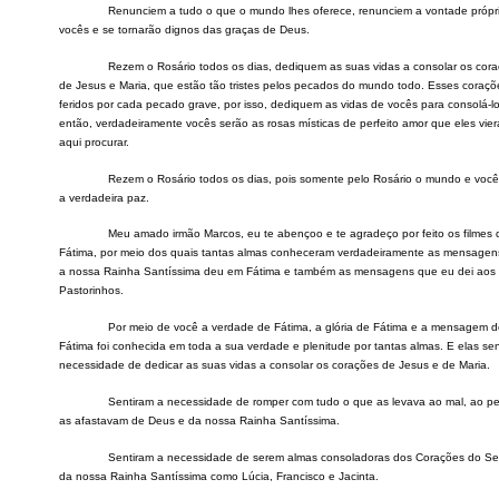
Renunciem a tudo o que o mundo lhes oferece, renunciem a vontade própr
vocês e se tornarão dignos das graças de Deus.
Rezem o Rosário todos os dias, dediquem as suas vidas a consolar os cor
de Jesus e Maria, que estão tão tristes pelos pecados do mundo todo. Esses coraç
feridos por cada pecado grave, por isso, dediquem as vidas de vocês para consolá-lo
então, verdadeiramente vocês serão as rosas místicas de perfeito amor que eles vie
aqui procurar.
Rezem o Rosário todos os dias, pois somente pelo Rosário o mundo e você
a verdadeira paz.
Meu amado irmão Marcos, eu te abençoo e te agradeço por feito os filmes 
Fátima, por meio dos quais tantas almas conheceram verdadeiramente as mensage
a nossa Rainha Santíssima deu em Fátima e também as mensagens que eu dei aos 
Pastorinhos.
Por meio de você a verdade de Fátima, a glória de Fátima e a mensagem d
Fátima foi conhecida em toda a sua verdade e plenitude por tantas almas. E elas se
necessidade de dedicar as suas vidas a consolar os corações de Jesus e de Maria.
Sentiram a necessidade
de romper com tudo o que as levava ao mal, ao p
as afastavam de Deus e da nossa Rainha Santíssima.
Sentiram a necessidade de serem almas consoladoras dos Corações do Se
da nossa Rainha Santíssima como Lúcia, Francisco e Jacinta.