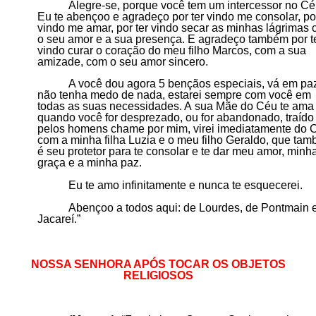
Alegre-se, porque você tem um intercessor no Cé
Eu te abençoo e agradeço por ter vindo me consolar, por
vindo me amar, por ter vindo s
ecar as minhas lágrimas
o seu amor e a sua presença. E agradeço também por t
vindo curar o coração do meu filho Marcos, com a sua
amizade, com o seu amor sincero.
A você dou agora 5 bençãos especiais, vá em pa
não tenha medo de nada, estarei sempre com você em
todas as suas necessidades. A
sua
Mãe do Céu te ama
quando você for desprezado, ou for abandonado, traído
pelos homens chame por mim, virei imediatamente do 
com a minha filha Luzia e o meu filho Geraldo, que ta
é seu protetor para te consolar e te dar meu amor, minh
graça e a minha paz.
Eu te amo infinitamente e nunca te esquecerei.
Abençoo a todos aqui: de Lourdes, de Pontmain 
Jacareí.”
NOSSA SENHORA APÓS TOCAR OS OBJETOS
RELIGIOSOS