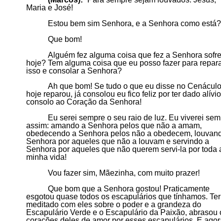
Maria e José!
Estou bem sim Senhora, e a Senhora como está?
Que bom!
Alguém fez alguma coisa que fez a Senhora sofre
hoje?
T
em alguma coisa que eu posso fazer para repar
isso e consolar a Senhora?
Ah que bom! Se tudo o que eu disse no Cenácul
hoje reparou, já consolou eu fico feliz por ter dado alívio
consolo ao Coração da Senhora!
Eu serei sempre o seu raio de luz. Eu viverei se
assim: amando a Senhora pelos que não a amam,
obedecendo a Senhora pelos não
a obedecem, louvan
Senhora p
or aqueles
que não a louvam e servindo a
Senhora por aqueles que não querem servi-la por toda 
minha vida!
Vou fazer sim, Mãezinha, com muito prazer!
Que bom que a Senhora gostou! Praticamente
esgotou quase todos os escapulários que
tínhamos.
Ter
meditado com eles sobre o poder e a grandeza do
Escapulário Verde e o Escapulário da
P
aixão, abrasou 
corações deles de amor por esses escapulários. E ago