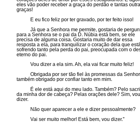
eles vão poder receber a graça do perdão e tantas outr
graças!
E eu fico feliz por ter gravado, por ter feito isso
!
Já que a
S
enhora me permite, gostaria de pergun
para a Senhora se o pai da D. Núbia está bem, se ele
precisa de alguma coisa. Gostaria muito de dar essa
resposta a ela, para tranquilizar o coração dela que est
sofrendo tanto pela perda do pai, preocupada com o de
eterno do pai.
Vou dizer a ela sim. Ah, ela vai ficar muito feliz!
Obrigada por ser tão fiel às promessas da Senhor
também obrigado por confiar tanto em mim.
É ele está aqui do meu lado. Também? Pelo sacrif
da minha dor de cabeça?
P
elas orações dele? Sim, vo
dizer.
Não quer aparecer a ele e dizer pessoalmente?
Vai ser muito melhor! Está bem, vou dizer.”