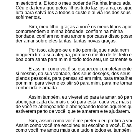
misericórdia.
E
todo o meu poder de Rainha Imaculada
Céu e da terra que pelos filhos tudo faz, os ama, os aju
luta para salvá-los a todos o custo e aliviá-los dos seus
sofrimentos.
Sim, meu filho, graças a você os meus filhos ago
compreendem a minha bondade, confiam na minha
bondade, confiam no meu amor e por causa disso poss
derramar sobre eles tantas, tantas novas graças.
Por isso, alegre-se e não permita que nada nem
ninguém tire a sua alegria, porque o mérito de ter feito 
boa obra santa para mim
é todo todo seu, unicamente s
E assim, como você se esqueceu completamente
si mesmo, da sua vontade, dos seus desejos, dos seus
planos pessoais, para pensar só em mim, para trabalha
por mim, para viver e existir só para mim, para me torna
conhecida e amada.
Assim também, eu viverei só para te amar, só par
abençoar cada dia mais e só para estar cada vez mais 
de você te abençoando e abençoando todos aqueles q
estiverem perto de você, que te amarem e te a
judarem.
Sim, assim como você me preferiu eu prefiro a vo
Assim como você me escolheu eu escolho a você. E as
como você me amou mais que tudo e todos eu também 