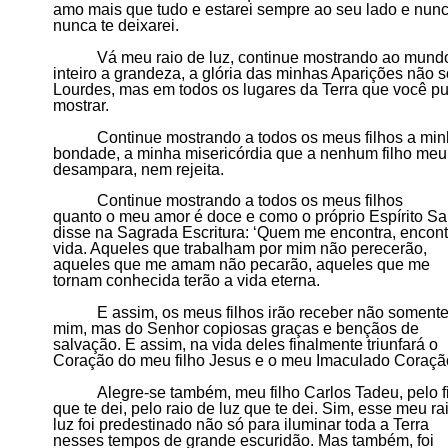
amo mais que tudo e estarei sempre ao seu lado e nunc
nunca te deixarei.
Vá meu raio de luz, continue mostrando ao mund
inteiro a grandeza, a glória das minhas Aparições não 
Lourdes, mas em todos os lugares da Terra que você p
mostrar.
Continue mostrando a todos os meus filhos a mi
bondade, a minha misericórdia que a nenhum filho meu
desampara, nem rejeita.
Continue mostrando a todos os meus filhos
quanto
o
meu amor é doce e como o próprio Espírito Sa
disse na Sagrada Escritura: ‘Quem me encontra, encont
vida. Aqueles que trabalham por mim não perecerão,
aqueles que me amam não pecarão, aqueles que me
tornam conhecida terão a vida eterna.
E assim, os meus filhos irão receber não soment
mim, mas do
S
enhor copiosas graças e bençãos de
salvação. E assim, na vida deles finalmente triunfará o
Coração do meu filho Jesus e o meu Imaculado Coraçã
Alegre-se também, meu filho Carlos Tadeu, pelo f
que te dei, pelo raio de luz que te dei. Sim, esse meu ra
luz foi predestinado não só para iluminar toda a
T
erra
nesses tempos de grande escuridão. Mas também, foi