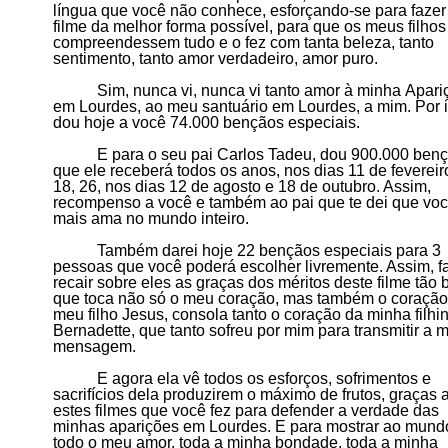
língua que você não conhece,
e
sforçando-se para fazer
filme da melhor forma possível, para que os meus filhos
compre
e
ndessem tudo e o fez com tanta beleza, tanto
sentimento, tanto amor verdadeiro, amor puro.
Sim, nunca vi, nunca vi tanto amor à minha
A
pari
em
L
ourdes, ao meu santuário em Lourdes,
a mim
. Por 
dou hoje a você 74.000 bençãos especiais.
E para o seu pai Carlos Tadeu, dou 900.000 ben
que ele receberá todos os anos, nos dias 11 de fevereir
18, 26, nos dias 12 de agosto e 18 de outubro. Assim,
recompenso a você e também ao pai que te dei que vo
mais ama no mundo inteiro.
Também darei hoje 22 bençãos especiais para 3
pessoas que você poderá escolher livremente. Assim,
f
recair sobre eles
as graças dos méritos deste filme tão 
que toca não só o meu coração, mas também o coração
meu filho Jesus, consola tanto o coração da minha filhi
Bernadette, que tanto sofreu por mim para transmitir a 
mensagem.
E agora ela vê todos os esforços, sofrimentos e
sacrifícios dela produzirem o máximo de frutos, graças 
estes filmes que você fez para defender a verdade das
minhas aparições em Lourdes. E para mostrar ao mund
todo o meu amor, toda a minha bondade, toda a minha