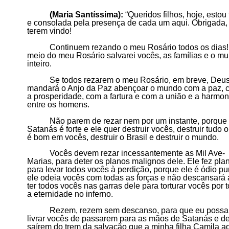
(
Maria Santíssima
):
“
Queridos filhos, hoje, estou 
e consolada pela presença de cada um aqui. Obrigada,
terem vindo!
Continuem rezando o meu Rosário todos os dias!
meio do meu Rosário salvarei vocês, as famílias e o m
inteiro.
Se todos rezarem o meu Rosário, em breve, Deu
mandará o Anjo da Paz abençoar o mundo com a paz, 
a prosperidade, com a fartura e com a união e a harmon
entre os homens.
Não parem de rezar nem por um instante, porque
Satanás é forte e ele quer destruir vocês, destruir tudo 
é bom em vocês, destruir o Brasil e destruir o mundo.
Vocês devem rezar incessantemente as Mil Ave-
Marias, para deter os planos malignos dele. Ele fez pla
para levar todos vocês à perdição, porque ele é ódio pu
ele odeia vocês com todas as forças e não descansará 
ter todos vocês nas garras dele para torturar vocês por 
a eternidade no inferno.
Rezem, rezem sem descanso, para que eu possa
livrar vocês de passarem para as mãos de
S
atanás e d
saírem do trem da salvação que a minha filha Camila a