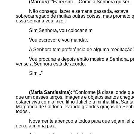
(Mar
c
os
):
“
Farei sim… Como a Senhora quiser.
Não consegui fazer a semana passada, estava
sobrecarregado de muitas outras coisas, mas prometo 
essa semana vou fazer.
Sim Senhora, vou colocar sim.
Vou escrever e vou mandar.
A S
e
nhora tem preferência de alguma meditação
V
ou procurar e depois então mostro a Senhora, p
ver se a Senhora está de acordo.
Sim...
”
(Mar
ia Santíssima
):
“
Conforme já disse, onde qu
que um desses terços, imagens e objetos santos chegue
estarei viva com o meu filho Juliel e a minha filha Santa
Margarida de Cortona levando grandes graças do Senh
todos .
Novamente abençoo a todos para que sejam feliz
deixo a minha paz.