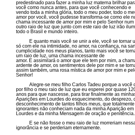
predestinado para fazer a minha luz materna brilhar par
você como nunca antes, para que você conhecendo e
vendo toda a minha glória, todo o meu poder, todo o m
amor por você, você pudesse transforma-se como ele 
chama incessante de amor por mim e pelo Senhor num
outro raio de luz que junto com este raio de luz irão ilu
todo o Brasil e mundo inteiro.
E quanto mais você se unir a ele, você se tornar 
só com ele na intimidade, no amor, na confiança, na sa
cumplicidade nos meus planos, tanto mais você se torn
um raio de luz, uma cham
a
incessante de
amor.
E
assimilará o amor que ele tem por mim, a cham
ardente de amor, os sentimentos dele por mim
e
se torn
assim também, uma rosa mística de amor por mim e pel
Senhor!
Alegre-se meu filho Carlos Tadeu porque a você 
por filho o meu raio de luz que eu esperei por quase 12
anos para que nascesse, para tirar finalmente as minha
Aparições em Lourdes do esquecimento, do desprezo,
desconhecimento
de tantos filhos meus, que totalmente
ignorantes não conheciam nada da minha Aparição em
Lourdes e da minha Mensagem de oração e penitência.
E se não fosse o meu raio de luz morreriam ness
ignorância e se perderiam eternamente.