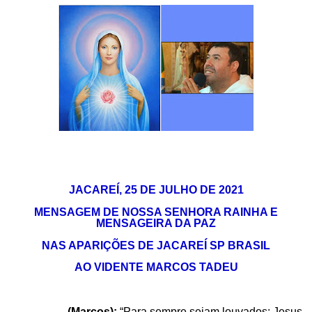
JACAREÍ,
2
5
D
E
JU
LH
O
DE 202
1
MENSAGEM
DE
NOSSA SENHORA RAINHA E
MENSAGEIRA DA PAZ
NAS APARIÇÕES DE JACAREÍ SP BRASIL
AO VIDENTE MARCOS TADEU
(
Marc
os
):
“
Para sempre sejam louvados: Jesus,