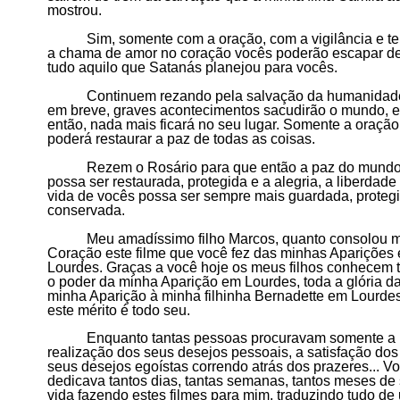
mostrou.
Sim, somente com a oração, com a vigilância e t
a chama de amor no coração vocês poderão escapar d
tudo aquilo que Satanás planejou para vocês.
Continuem rezando pela salvação da humanidad
em breve, graves acontecimentos sacudirão o mundo, 
então, nada mais ficará no seu lugar. Somente a oração
poderá restaurar a paz de todas as coisas.
Rezem o Rosário para que então a paz do mund
possa ser restaurada, protegida e a alegria, a liberdade
vida de vocês possa ser sempre mais guardada, proteg
conservada.
Meu amadíssimo filho Marcos, quanto consolou 
Coração este filme que você fez das minhas Aparições
Lourdes. Graças a você hoje os meus filhos conhecem 
o poder da minha Aparição em Lourdes, toda a glória d
minha Aparição à minha filhinha Bernadette em Lourde
este mérito é todo seu.
Enquanto tantas pessoas procuravam somente a
realização dos seus desejos pessoais, a satisfação dos
seus desejos egoístas correndo atrás dos prazeres...
V
dedicava tantos dias, tantas semanas, tantos meses de
vida fazendo estes filmes para mim, traduzindo tudo d