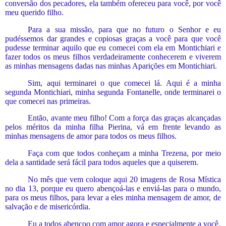
conversão dos pecadores, ela também ofereceu para você, por você
meu querido filho.
Para a sua missão, para que no futuro o Senhor e eu
pudéssemos dar grandes e copiosas graças a você para que você
pudesse terminar aquilo que eu comecei com ela em Montichiari e
fazer todos os meus filhos
verdadeiramente
conhecerem e viverem
as minhas mensagens dadas nas minhas Aparições em Montichiari.
Sim, aqui terminarei o que comecei lá. Aqui é a minha
segunda Montichiari, minha segunda Fontanelle, onde terminarei o
que comecei nas primeiras.
Então, avante meu filho! Com a força das graças alcançadas
pelos méritos da minha filha Pierina,
v
á em frente levando as
minhas mensagens de amor para todos os meus filhos.
Faça com que todos conheçam a minha Trezena,
por meio
dela
a santidade será fácil para todos aqueles que a quiserem.
No mês que vem coloque aqui 20 imagens de Rosa Mística
no dia 13, porque eu quero abençoá-las e enviá-las para o mundo,
para os meus filhos, para levar a eles minha mensagem de amor, de
salvação e de misericórdia.
Eu a todos abençoo com amor agora e especialmente a você.