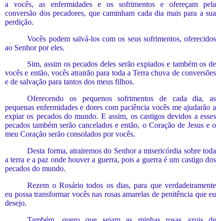
a vocês, as enfermidades e os sofrimentos e ofereçam pela
conversão dos pecadores, que caminham cada dia mais para a sua
perdição.
Vocês podem salvá-los com os seus sofrimentos, oferecidos
ao Senhor por eles.
Sim, assim os pecados deles serão expiados e também o
s
de
vocês e então, vocês atrairão para toda a Terra
chuva de c
onversões
e de salvação para tantos dos meus filhos.
Oferecendo os
pequenos
sofrimentos de cada dia, as
pequenas enfermidades e dores com paciência vocês me ajudarão a
expiar os pecados do mundo.
E assim, os castigos
devidos
a es
s
es
pecados também serão cancelados e então, o Coração de Jesus e o
meu Coração serão consolados por vocês.
Desta forma, atrairemos
do Senhor
a misericórdia sobre toda
a terra
e a paz onde houver a guerra, pois a guerra é um castigo dos
pecados do mundo.
Rezem o Rosário todos os dias, para que verdadeiramente
eu possa transformar vocês nas rosas amarelas de penitência que eu
desejo.
Também, quero que sejam as minhas rosas azuis de