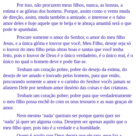
Por isso, não procure
m
meus
filhos, nunca, as honras, a
estima e
a
s glória
s
dos homens.
P
orque, assim como o vento muda
de direção, assim, muda também
a amizade, o interesse e o falso
amor deles
e
hoje aquele que te beija e
te
abraça amanhã será o que
pode te apunhalar.
Procure somente o amor do Senhor, o amor do meu filho
Jesus, e a única glória e louvor que você,
M
eu
F
ilho, deseje seja só
o louvor do meu filho pelas obras boas e santa
s
que você tenha
feit
o
, pois o louvor de Deus é o único verdadeiro, é o único real, é o
único no qual o homem deve e pode fiar-se.
Tenham um coração pobre, pobre do desejo da estima, do
desejo de ser amado e louvado pelos homens, para que então,
procurando somente o amor e o carinho do Senhor vocês jamais se
afastem
D
ele por nenhum amor ilusório das coisas e das criaturas.
Tenham um coração pobre;
pobre
para que verdadeiramente
o meu filho possa
enchê-lo
com os seus tesouros
e as suas graças de
amor.
Nem mesmo ‘nada’ queiram ser porque quem quer ser
‘nada’ já quer ser alguma coisa. Desejem ser apenas aquilo que o
meu filho quer, pois isto é a verdade e a humildade.
Quem é aquilo que
Deus
deseja que
ele
seja, esse faz a