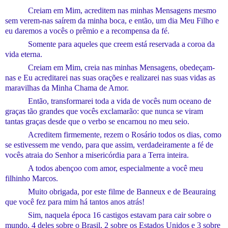
Creiam em Mim, acreditem nas minhas
M
ensagens mesmo
sem verem-na
s
saírem
da minha boca, e
então
, um dia Meu Filho e
eu daremos a vocês o pr
ê
mio e a recompensa da fé.
Somente para aqueles que creem está reservada a coroa da
vida eterna.
Creiam em Mim, creia nas minhas Mensagens, obedeçam-
nas e Eu acreditarei nas suas orações e realizarei nas suas vidas as
maravilhas da Minha Chama de Amor.
Então, transformarei toda a vida de vocês num oceano de
graças tão grandes que vocês exclamarão: que nunca se vi
ram
tantas graças desde que o verbo se encarnou no meu seio.
Acreditem firmemente, rezem o Rosário todos os dias, como
se estivessem me vendo, para que assim, verdadeiramente a fé de
vocês atraia do Senhor a misericórdia para a Terra inteira.
A todos abençoo
com amor,
especialmente a você meu
filhinho Marcos.
Muito o
brigada, por este filme de Banneux e de Beauraing
que você fez para mim há tantos anos atrás!
Sim, naquela época
16 castigos estavam para cair sobre o
mundo, 4 deles sobre o Brasil, 2 sobre os Estados Unidos e 3 sobre