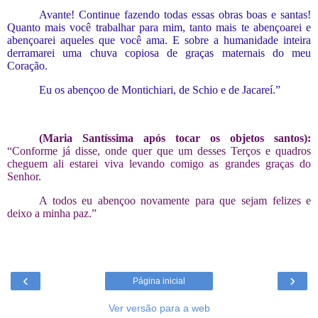
Avante! Continue fazendo todas essas obras boas e santas!
Quanto mais você trabalhar para mim, tanto mais te abençoarei e
abençoarei aqueles que você ama.
E
sobre a humanidade inteira
derramarei uma chuva copiosa de graças maternais do meu
Coração.
Eu os abençoo de Montichiari, de Schio e de Jacareí.”
(Maria Santíssima após tocar os objetos santos):
“Conforme já disse, onde quer que um desses
T
erços
e quadros
cheguem
ali
estarei
v
iva
levando comigo as grandes graças do
Senhor.
A todos
eu
abençoo novamente para que sejam
felizes
e
d
eixo a minha paz.”
‹
›
Página inicial
Ver versão para a web