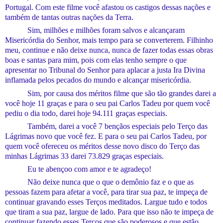
Portugal.
C
om este filme você afastou os castigos dessas nações e
também de tantas outras nações da Terra.
Sim, milhões e milhões foram salvos e alcançaram
M
isericórdia do Senhor, mais tempo para se converterem.
F
ilhinho
meu,
c
ontinue e não deixe nunca, nunca de fazer todas essas obras
boas e santas para mim, pois com elas tenho sempre o que
apresentar no Tribunal do Senhor para aplacar a justa Ira D
ivina
inflamada pelos pecados do mundo e alcançar misericórdia.
Sim, por causa dos méritos filme que são tão grandes darei a
você hoje 11 graças e para o seu pai Carlos Tadeu por quem você
pediu o dia todo, darei hoje 94.111 graças especiais.
Também, darei a você 7 bençãos especiais pelo Terço das
Lágrimas novo que você fez. E para o seu pai Carlos Tadeu, por
quem você ofereceu os méritos desse novo disco do Terço das
minhas Lágrimas 33 darei 73.829 graças especiais.
Eu te abençoo com amor e te agradeço!
Não deixe nunca que o que o demônio
faz
e o que as
pessoas fazem para afetar a você, para tirar sua paz, te impeça de
continuar gravando esses Terços meditados. Largue tudo e todos
que tir
a
m a sua paz, largue de lado.
P
ara que isso não te impeça de
continuar fazendo esses Terços que são poderosos e que estão