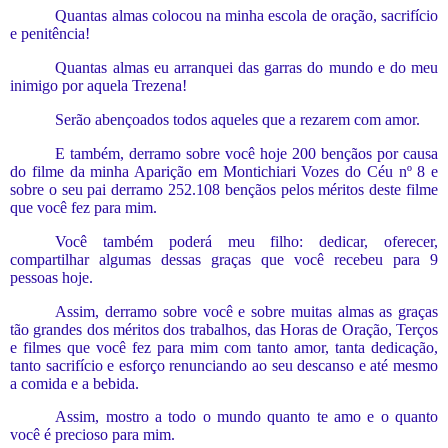
Quantas almas colocou na minha escola de oração, sacrifício
e penitência!
Quantas almas eu arranquei das garras do mundo e do meu
inimigo por aquela Trezena!
Serão abençoados todos aqueles que a rezarem com amor.
E
também, derramo sobre você hoje 200 bençãos por causa
do filme
da minha Aparição em Montichiari Vozes do Céu nº 8 e
sobre o seu pai
derramo
2
52.108 benção
s
pelos méritos deste filme
que você fez para mim.
Você também poderá meu filho: dedicar, oferecer,
compartilhar algumas dessas graças que você recebeu para 9
pessoas hoje.
Assim, derramo sobre você e sobre muitas almas as graças
tão grandes dos
méritos dos
trabalhos, das Horas de Oração, Terços
e filmes que você fez para mim com tanto amor, tanta dedicação,
tanto sacrifício e esforço renunciando ao seu descanso e até mesmo
a
comida e
a
bebida.
Assim, mostro a todo o mundo quanto te amo e o quanto
você é precioso para mim.