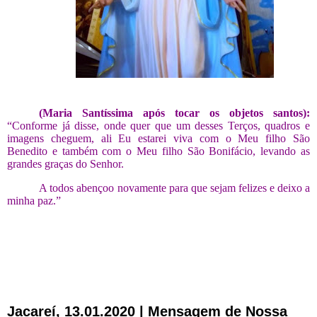
(Maria Santíssima após tocar os objetos santos):
“Conforme já disse, onde quer que um desses
T
erços,
quadros
e
imagens
cheguem,
ali
Eu
estarei
v
iva
com o Meu filho São
Benedito e também com o Meu filho São Bonifácio,
levando as
grandes graças do Senhor.
A todos abençoo novamente para que sejam
felizes
e
d
eixo a
minha paz.”
Jacareí, 13.01.2020 | Mensagem de Nossa