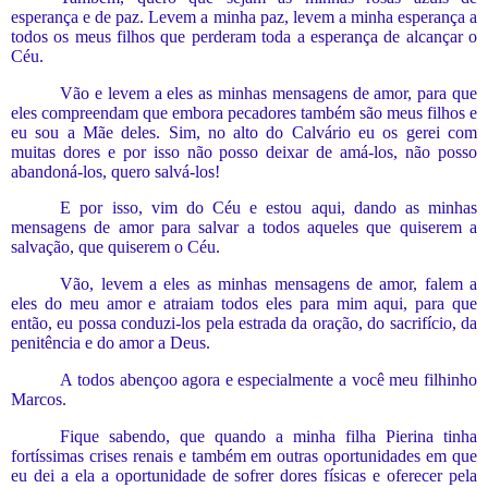
esperança e de paz. Levem a minha paz, levem a minha esperança a
todos os
meus
filhos que perderam toda a esperança de alcançar o
Céu.
Vão e levem a eles a
s
minha
s
mensage
ns
de amor, para que
eles compreendam que embora pecadores também são meus filhos e
eu sou a Mãe deles. Sim, no alto do Calvário eu os gerei com
muitas dores e por isso não posso deixar de amá-los, não posso
abandoná-los, quero salvá-los!
E por isso, vim do Céu e estou aqui, dando as minhas
mensagens de amor para salvar a todos aqueles que quiserem a
salvação, que quiserem o Céu.
Vão, levem a eles as minhas mensagens de amor,
falem a
eles do meu amor e atraiam todos eles para mim aqui, para que
então, eu possa conduzi-los pela estrada da oração, do sacrifício, da
penitência e do amor a Deus.
A todos abençoo agora e especialmente a você meu filhinho
Marcos.
Fique sabendo,
que quando a minha filha Pierina tinha
fortíssimas crises renais e também em outras oportunidades em que
eu dei a ela a oportunidade de sofrer dores físicas e oferecer pela