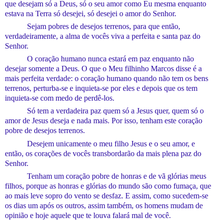
que desejam só a Deus, só o seu amor como
E
u mesma enquanto
estava na Terra só desejei, só desejei o amor do Senhor.
S
ejam pobres de desejos terrenos, para que então,
verdadeiramente,
a alma de vocês viva a perfeita
e santa
paz
do
Senhor
.
O coração humano nunca estará em paz enquanto não
desejar somente a Deus. O que o
M
eu filhinho Marcos disse é a
mais perfeita verdade: o coração humano quando não tem os bens
terrenos, perturba-se e inquieta-se p
or eles
e depois que os tem
inquieta-se com medo de perdê-los.
Só tem a verdadeira paz quem só a Jesus quer, quem só o
amor de Jesus deseja e nada mais. Por isso, tenha
m
es
t
e coração
pobre de desejos terrenos.
Desejem unicamente o meu filho Jesus e o seu amor, e
então, os corações de vocês transbordarão da mais plena paz do
Senhor.
Tenha
m um coração pobre de honras e de vã
glórias
meus
filhos, porque as honras e glórias do mundo são como fumaça, que
ao mais leve sopro do vento se desfaz. E assim, como sucedem-se
os dias um após os outros, assim também, os homens mudam de
opinião e hoje aquele que te louva falará mal de você.