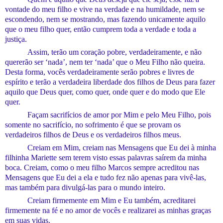
vontade do meu filho e vive na
verdade e na
humildade
, nem se
escondendo, nem se mostrando, mas fazendo unicamente aquilo
que o meu filho quer, então cumprem toda a verdade e
toda a
justiça.
Assim, terão um coração pobre, verdadeiramente, e não
quererão ser ‘nada’,
nem ter ‘nada’ que o Meu Filho não queira.
Desta forma, vocês verdadeiramente
serão
pobres e livres de
espírito e terão a verdadeira liberdade dos filhos de Deus para fazer
aquilo que Deus quer, como quer, onde quer e do modo que Ele
quer.
Façam sacrifícios de amor por Mim e pelo Meu Filho, pois
somente no sacrifício, no sofrimento é que se provam os
verdadeiros filhos de Deus e os verdadeiros filhos meus.
Creiam em Mim, creiam nas
M
ensagens que Eu dei à minha
filhinha Mariette sem terem visto es
s
as palavras saírem da minha
boca. Creiam, como o meu filho Marcos sempre acreditou nas
M
ensagens que Eu dei a ela e tudo fez não apenas para vivê-las,
mas também para divulgá-las para o mundo inteiro.
Creiam firmemente em Mim e Eu
também,
acreditarei
firmemente na fé e no amor de vocês e realizarei as minhas graças
em
suas vidas.