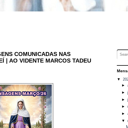
GENS COMUNICADAS NAS
Í | AO VIDENTE MARCOS TADEU
Mensa
▼
20
►
►
►
►
►
▼