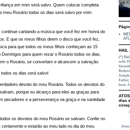
fiança em mim será salvo. Quem colocar completa 
o meu Rosário todos os dias será salvo por mim 
Pági
, continue cantando a música que você fez em honra do 
ME
AT
s. E que os meus filhos deem o disco que você fez, 
sica para que todos os meus filhos conheçam as 15 
HAIL
 Domingos para quem rezar o Rosário todos os dias. 
(*) Hai
with T
zem o Rosário, se convertam e alcancem a salvação. 
blesse
Redeem
odos os dias será salvo! 
Joseph,
Father,
erdadeiro devoto do meu Rosário. Todos os devotos do 
hour. 
alvam, porque eu alcanço para eles as graças para 
ATOS 
m pecadores e a perseverança na graça e na santidade 
dias 
coraç
todos os devotos do meu Rosário se salvam. Confie no 
 certamente e estarão ao meu lado no dia do meu 
Jesus