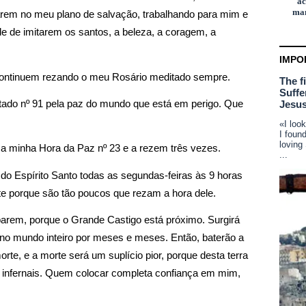
ac
man
arem no meu plano de salvação, trabalhando para mim e 
e de imitarem os santos, a beleza, a coragem, a 
IMPO
continuem rezando o meu Rosário meditado sempre. 
The f
Suffe
Jesus
ado nº 91 pela paz do mundo que está em perigo. Que 
«I loo
I foun
loving
a minha Hora da Paz nº 23 e a rezem três vezes. 
...
o Espírito Santo todas as segundas-feiras às 9 horas 
iste porque são tão poucos que rezam a hora dele.
arem, porque o Grande Castigo está próximo. Surgirá 
 no mundo inteiro por meses e meses. Então, baterão a 
e, e a morte será um suplício pior, porque desta terra 
infernais. Quem colocar completa confiança em mim, 