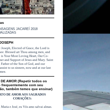
nas
NSAGENS JACAREÍ 2018
UALIZADAS
 JOSEPH
l Joseph, Elected of Grace, the Lord is
hee. Blessed art Thou among men, and
d is Your Most Loving Heart, Our Co-
er and Support of Jesus and Mary. Saint
 Father of the Son of God, and our
 assist to us sinners, now and at our last
Amen.
DE AMOR (Repetir todos os
e frequentemente com seu
ão, também temos que ensinar)
ATO DE AMOR AOS SAGRADOS
CORAÇÕES:
, Maria e José, eu Vós amo salvai almas.