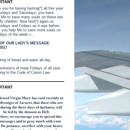
RTANT
you for having fasting(*) all this year
sdays and Saturdays, you have
 Me to save many souls on these two
y children. Now fast(*) again on
days and Fridays as it was before,
t you help Me to save more souls on
days of the week.»...
 OF OUR LADY'S MESSAGE
2017
ting of bread and water all day.
stinence of meat Fridays of all year
ing to the Code of Canon Law.
RTANT
essed Virgin Mary has said recently in
Messages of Jacareí, that those who are
n during the three days of darkness, will
be led by the demons to Hell.
fore, we encourage you to spread this
 messages and to pray much with your
 Do penance, sacrifice with your heart;