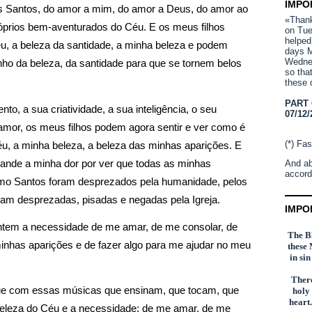
IMPO
s Santos, do amor a mim, do amor a Deus, do amor ao 
«Thank 
róprios bem-aventurados do Céu. E os meus filhos 
on Tue
helped
u, a beleza da santidade, a minha beleza e podem 
days M
Wednes
nho da beleza, da santidade para que se tornem belos 
so tha
these 
PART
to, a sua criatividade, a sua inteligência, o seu 
07/12/
amor, os meus filhos podem agora sentir e ver como é 
(*) Fas
u, a minha beleza, a beleza das minhas aparições. E 
nde a minha dor por ver que todas as minhas 
And ab
accord
mo Santos foram desprezados pela humanidade, pelos 
am desprezadas, pisadas e negadas pela Igreja.
IMPO
ntem a necessidade de me amar, de me consolar, de 
The Bl
minhas aparições e de fazer algo para me ajudar no meu 
these 
in si
There
nue com essas músicas que ensinam, que tocam, que 
holy
heart.
beleza do Céu e a necessidade: de me amar, de me 