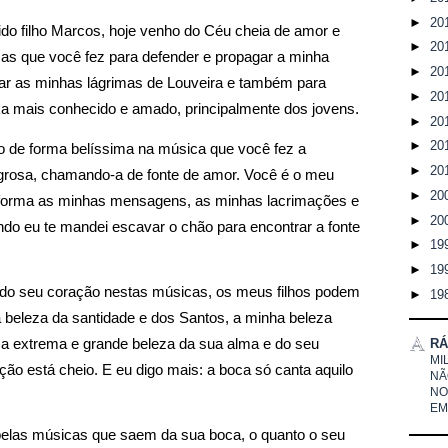
►
20
ido filho Marcos, hoje venho do Céu cheia de amor e 
►
20
as que você fez para defender e propagar a minha 
►
20
ar as minhas lágrimas de Louveira e também para 
►
20
tka mais conhecido e amado, principalmente dos jovens.
►
20
►
20
 de forma belíssima na música que você fez a 
►
20
grosa, chamando-a de fonte de amor. Você é o meu 
►
20
nsforma as minhas mensagens, as minhas lacrimações e 
►
20
o eu te mandei escavar o chão para encontrar a fonte 
►
19
►
19
 do seu coração nestas músicas, os meus filhos podem 
►
19
 beleza da santidade e dos Santos, a minha beleza 
RÁ
 extrema e grande beleza da sua alma e do seu 
MI
ção está cheio. E eu digo mais: a boca só canta aquilo 
NÃ
NO
EM
pelas músicas que saem da sua boca, o quanto o seu 