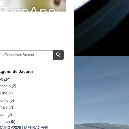
gens de Jacareí
26
(49)
agosto
(2)
julho
(4)
junho
(5)
maio
(7)
abril
(8)
março
(5)
MARÇO/2026 | MENSAGENS