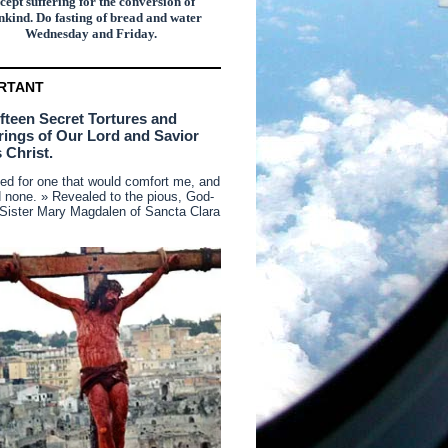
cept suffering for the conversion of
kind. Do fasting of bread and water
Wednesday and Friday.
RTANT
ifteen Secret Tortures and
rings of Our Lord and Savior
 Christ.
ked for one that would comfort me, and
d none. » Revealed to the pious, God-
 Sister Mary Magdalen of Sancta Clara