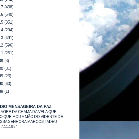
17
(438)
16
(540)
15
(351)
14
(294)
13
(491)
12
(596)
11
(251)
09
(3)
00
(31)
99
(23)
90
(60)
89
(1)
DIO MENSAGEIRA DA PAZ
LAGRE DA CHAMA DA VELA QUE
O QUEIMOU A MÃO DO VIDENTE DE
SSA SENHORA MARCOS TADEU
 7.11.1994