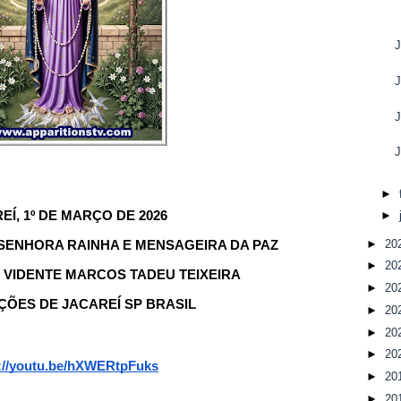
J
J
J
J
►
EÍ, 1º DE MARÇO DE 2026
►
►
20
ENHORA RAINHA E MENSAGEIRA DA PAZ  
►
20
VIDENTE MARCOS TADEU TEIXEIRA
►
20
ÇÕES DE JACAREÍ SP BRASIL 
►
20
►
20
►
20
://youtu.be/hXWERtpFuks
►
20
►
20