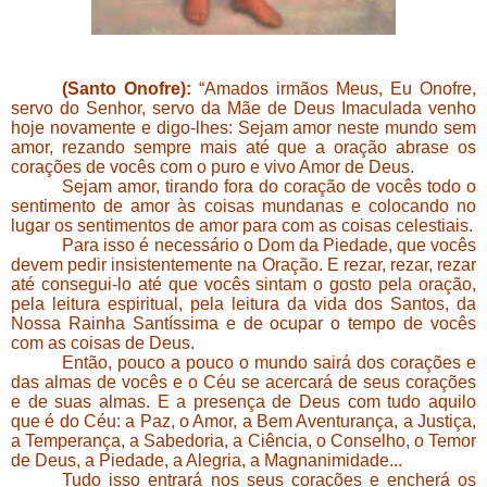
(Santo Onofre):
“Amados irmãos Meus, Eu Onofre,
servo do Senhor, servo da Mãe de Deus Imaculada venho
hoje novamente e digo-lhes: Sejam amor neste mundo sem
amor, rezando sempre mais até que a oração abrase os
corações de vocês com o puro e vivo Amor de Deus.
Sejam amor, tirando fora do coração de vocês todo o
sentimento de amor às coisas mundanas e colocando no
lugar os sentimentos de amor para com as coisas celestiais.
Para isso é necessário o Dom da Piedade, que vocês
devem pedir insistentemente na Oração. E rezar, rezar, rezar
até consegui-lo até que vocês sintam o gosto pela oração,
pela leitura espiritual, pela leitura da vida dos Santos, da
Nossa Rainha Santíssima e de ocupar o tempo de vocês
com as coisas de Deus.
Então, pouco a pouco o mundo sairá dos corações e
das almas de vocês e o Céu se acercará de seus corações
e de suas almas. E a presença de Deus com tudo aquilo
que é do Céu: a Paz, o Amor, a Bem Aventurança, a Justiça,
a Temperança, a Sabedoria, a Ciência, o Conselho, o Temor
de Deus, a Piedade, a Alegria, a Magnanimidade...
Tudo isso entrará nos seus corações e encherá os