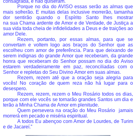
consagrada, e não quiseram.
Porque no dia do AVISO essas serão as almas que
mais sofrerão. E muitas delas inclusive morrerão, tamanha
dor sentirão quando o Espírito Santo lhes mostrar
na sua Chama ardente de Amor e de Verdade, de Justiça a
sua vida toda cheia de infidelidades a Deus e de traições ao
amor Dele.
Rezem, portanto, por essas almas, para que se
convertam e voltem logo aos braços do Senhor que as
escolheu com amor de preferência. Para que deixando de
serem indignas do grande Amor que receberam, da grande
honra que receberam do Senhor possam no dia do Aviso
estarem verdadeiramente em paz, reconciliadas com o
Senhor e repletas do Seu Divino Amor em suas almas.
Rezem, rezem até que a oração seja alegria para
vocês! No coração de quem reza não há lugar para o
desespero.
Rezem, rezem, rezem o Meu Rosário todos os dias,
porque com ele vocês se tornarão grandes Santos um dia e
terão a Minha Chama de Amor em plenitude.
Quem persevera na oração do Meu Rosário jamais
morrerá em pecado e miséria espiritual.
A todos Eu abençoo com Amor de Lourdes, de Turim
e de Jacareí.”