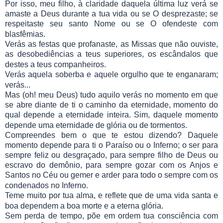
Por isso, meu filho, à claridade daquela última luz verá se
amaste a Deus durante a tua vida ou se O desprezaste; se
respeitaste seu santo Nome ou se O ofendeste com
blasfêmias.
Verás as festas que profanaste, as Missas que não ouviste,
as desobediências a teus superiores, os escândalos que
destes a teus companheiros.
Verás aquela soberba e aquele orgulho que te enganaram;
verás...
Mas (oh! meu Deus) tudo aquilo verás no momento em que
se abre diante de ti o caminho da eternidade, momento do
qual depende a eternidade inteira. Sim, daquele momento
depende uma eternidade de glória ou de tormentos.
Compreendes bem o que te estou dizendo? Daquele
momento depende para ti o Paraíso ou o Inferno; o ser para
sempre feliz ou desgraçado, para sempre filho de Deus ou
escravo do demônio, para sempre gozar com os Anjos e
Santos no Céu ou gemer e arder para todo o sempre com os
condenados no Inferno.
Teme muito por tua alma, e reflete que de uma vida santa e
boa dependem a boa morte e a eterna glória.
Sem perda de tempo, põe em ordem tua consciência com