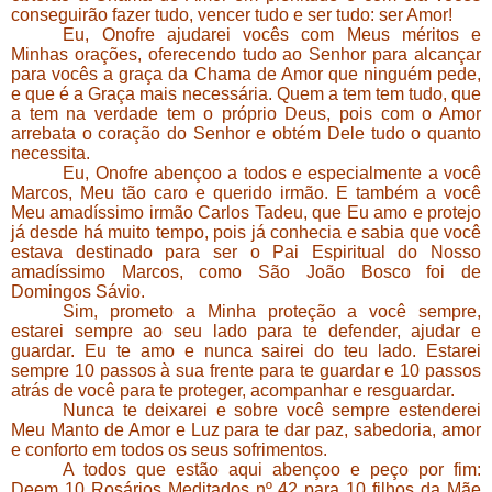
conseguirão fazer tudo, vencer tudo e ser tudo: ser Amor!
Eu, Onofre ajudarei vocês com Meus méritos e
Minhas orações, oferecendo tudo ao Senhor para alcançar
para vocês a graça da Chama de Amor que ninguém pede,
e que é a Graça mais necessária. Quem a tem tem tudo, que
a tem na verdade tem o próprio Deus, pois com o Amor
arrebata o coração do Senhor e obtém Dele tudo o quanto
necessita.
Eu, Onofre abençoo a todos e especialmente a você
Marcos, Meu tão caro e querido irmão. E também a você
Meu amadíssimo irmão Carlos Tadeu, que Eu amo e protejo
já desde há muito tempo, pois já conhecia e sabia que você
estava destinado para ser o Pai Espiritual do Nosso
amadíssimo Marcos, como São João Bosco foi de
Domingos Sávio.
Sim, prometo a Minha proteção a você sempre,
estarei sempre ao seu lado para te defender, ajudar e
guardar. Eu te amo e nunca sairei do teu lado. Estarei
sempre 10 passos à sua frente para te guardar e 10 passos
atrás de você para te proteger, acompanhar e resguardar.
Nunca te deixarei e sobre você sempre estenderei
Meu Manto de Amor e Luz para te dar paz, sabedoria, amor
e conforto em todos os seus sofrimentos.
A todos que estão aqui abençoo e peço por fim:
Deem 10 Rosários Meditados nº 42 para 10 filhos da Mãe