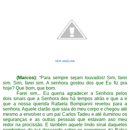
VER ANÁLISE
(Marcos):
“Para sempre sejam louvados! Sim, farei
sim. Sim, farei sim. A senhora gostou dos que Eu fiz pra
hoje? Que bom, que bom.
Farei sim... Eu queria agradecer a Senhora pelos
dois sinais que a Senhora deu há tempos atrás e que a e
que a nossa querida Rafaela Bompianni revelou para a
senhora. Aquele clarão que saia do meu corpo e chegou até
mesmo a envolver o um pai Carlos Tadeu e até iluminou os
seguranças e as outras pessoas que estavam aso meu
redor na procissão. E também aquele lindo sinal daqueles
pombinhos de luz descendo sobre os peregrinos da Bahia