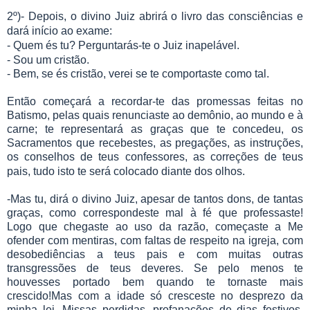
2º)- Depois, o divino Juiz abrirá o livro das consciências e
dará início ao exame:
- Quem és tu? Perguntarás-te o Juiz inapelável.
- Sou um cristão.
- Bem, se és cristão, verei se te comportaste como tal.
Então começará a recordar-te das promessas feitas no
Batismo, pelas quais renunciaste ao demônio, ao mundo e à
carne; te representará as graças que te concedeu, os
Sacramentos que recebestes, as pregações, as instruções,
os conselhos de teus confessores, as correções de teus
pais, tudo isto te será colocado diante dos olhos.
-Mas tu, dirá o divino Juiz, apesar de tantos dons, de tantas
graças, como correspondeste mal à fé que professaste!
Logo que chegaste ao uso da razão, começaste a Me
ofender com mentiras, com faltas de respeito na igreja, com
desobediências a teus pais e com muitas outras
transgressões de teus deveres. Se pelo menos te
houvesses portado bem quando te tornaste mais
crescido!Mas com a idade só cresceste no desprezo da
minha lei. Missas perdidas, profanações de dias festivos,