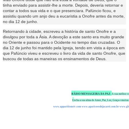
tinha enviado para assistir-lhe a morte. Depois, deveria retornar e
contar a todos sua vida e o que presenciara. Pafúncio ficou, e
assistiu quando um anjo deu a eucaristia a Onofre antes da morte,
no dia 12 de junho.
Retornando à cidade, escreveu a história de santo Onofre e a
divulgou por toda a Ásia. A devoção a este santo era muito grande
no Oriente e passou para o Ocidente no tempo das cruzadas. O
dia 12 de junho foi mantido pela Igreja, tendo em vista a época em
que Pafúncio viveu e escreveu o livro da vida de santo Onofre, que
buscou de todas as maneiras os ensinamentos de Deus.
RÁDIO MENSAGEIRA DA PAZ:
A sua melhor c
E
ncha a sua alma de Amor, Paz, Luz, Graça e muita
www.apparitionstv.com
www.aparicoesdejacarei.com.br
www.glo