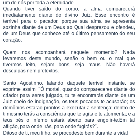
um de nós por toda a eternidade.
Quando tiver saído do corpo, a alma comparecerá
imediatamente diante do divino Juiz. Esse encontro é
terrível para o pecador, porque sua alma se apresenta
sozinha diante de um Deus ao Qual desprezou e ofendeu,
de um Deus que conhece até o último pensamento do seu
coração.
Quem nos acompanhará naquele momento? Nada
levaremos deste mundo, senão o bem ou o mal que
tivermos feito, sejam bons, seja maus. Não haverá
desculpas nem pretextos.
Santo Agostinho, falando daquele terrível instante, se
exprime assim: "Ó mortal, quando compareceres diante do
criador para seres julgado, tu te encontrarás diante de um
Juiz cheio de indignação, os teus pecados te acusarão; os
demônios estarão prontos a executar a sentença; dentro de
ti mesmo terás a consciência que te agita e te atormenta; e a
teus pés o Inferno estará aberto para engolir-te.Em tal
aflição, para onde irás, para onde fugirás?".
Ditoso de ti, meu filho, se procedeste bem durante a vida!