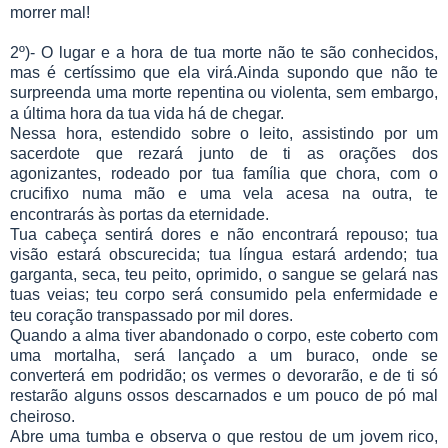
morrer mal!
2º)- O lugar e a hora de tua morte não te são conhecidos,
mas é certíssimo que ela virá.Ainda supondo que não te
surpreenda uma morte repentina ou violenta, sem embargo,
a última hora da tua vida há de chegar.
Nessa hora, estendido sobre o leito, assistindo por um
sacerdote que rezará junto de ti as orações dos
agonizantes, rodeado por tua família que chora, com o
crucifixo numa mão e uma vela acesa na outra, te
encontrarás às portas da eternidade.
Tua cabeça sentirá dores e não encontrará repouso; tua
visão estará obscurecida; tua língua estará ardendo; tua
garganta, seca, teu peito, oprimido, o sangue se gelará nas
tuas veias; teu corpo será consumido pela enfermidade e
teu coração transpassado por mil dores.
Quando a alma tiver abandonado o corpo, este coberto com
uma mortalha, será lançado a um buraco, onde se
converterá em podridão; os vermes o devorarão, e de ti só
restarão alguns ossos descarnados e um pouco de pó mal
cheiroso.
Abre uma tumba e observa o que restou de um jovem rico,