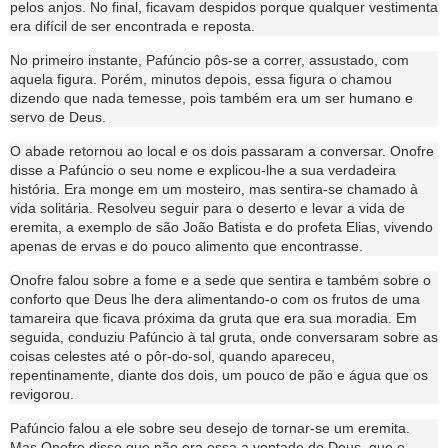
pelos anjos. No final, ficavam despidos porque qualquer vestimenta
era difícil de ser encontrada e reposta.
No primeiro instante, Pafúncio pôs-se a correr, assustado, com
aquela figura. Porém, minutos depois, essa figura o chamou
dizendo que nada temesse, pois também era um ser humano e
servo de Deus.
O abade retornou ao local e os dois passaram a conversar. Onofre
disse a Pafúncio o seu nome e explicou-lhe a sua verdadeira
história. Era monge em um mosteiro, mas sentira-se chamado à
vida solitária. Resolveu seguir para o deserto e levar a vida de
eremita, a exemplo de são João Batista e do profeta Elias, vivendo
apenas de ervas e do pouco alimento que encontrasse.
Onofre falou sobre a fome e a sede que sentira e também sobre o
conforto que Deus lhe dera alimentando-o com os frutos de uma
tamareira que ficava próxima da gruta que era sua moradia. Em
seguida, conduziu Pafúncio à tal gruta, onde conversaram sobre as
coisas celestes até o pôr-do-sol, quando apareceu,
repentinamente, diante dos dois, um pouco de pão e água que os
revigorou.
Pafúncio falou a ele sobre seu desejo de tornar-se um eremita.
Mas Onofre disse que não era essa a vontade de Deus, que o