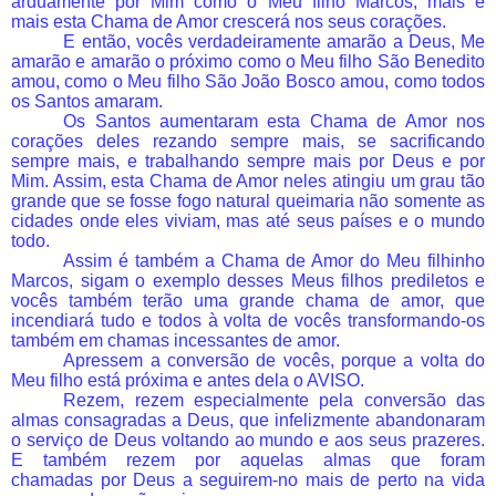
arduamente por Mim como o Meu filho Marcos, mais e
mais esta Chama de Amor crescerá nos seus corações.
E então, vocês verdadeiramente amarão a Deus, Me
amarão e amarão o próximo como o Meu filho São Benedito
amou, como o Meu filho São João Bosco amou, como todos
os Santos amaram.
Os Santos aumentaram esta Chama de Amor nos
corações deles rezando sempre mais, se sacrificando
sempre mais, e trabalhando sempre mais por Deus e por
Mim. Assim, esta Chama de Amor neles atingiu um grau tão
grande que se fosse fogo natural queimaria não somente as
cidades onde eles viviam, mas até seus países e o mundo
todo.
Assim é também a Chama de Amor do Meu filhinho
Marcos, sigam o exemplo desses Meus filhos prediletos e
vocês também terão uma grande chama de amor, que
incendiará tudo e todos à volta de vocês transformando-os
também em chamas incessantes de amor.
Apressem a conversão de vocês, porque a volta do
Meu filho está próxima e antes dela o AVISO.
Rezem, rezem especialmente pela conversão das
almas consagradas a Deus, que infelizmente abandonaram
o serviço de Deus voltando ao mundo e aos seus prazeres.
E também rezem por aquelas almas que foram
chamadas por Deus a seguirem-no mais de perto na vida