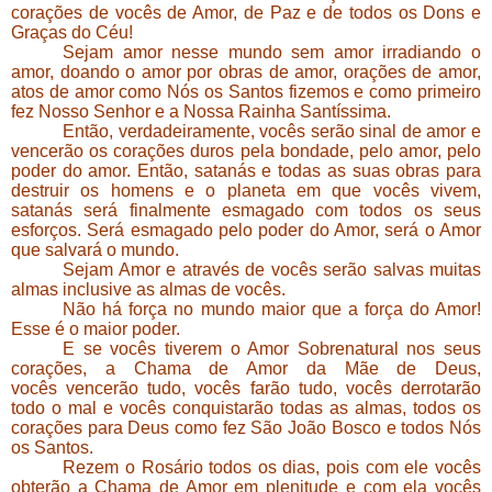
corações de vocês de Amor, de Paz e de todos os Dons e
Graças do Céu!
Sejam amor nesse mundo sem amor irradiando o
amor, doando o amor por obras de amor, orações de amor,
atos de amor como Nós os Santos fizemos e como primeiro
fez Nosso Senhor e a Nossa Rainha Santíssima.
Então, verdadeiramente, vocês serão sinal de amor e
vencerão os corações duros pela bondade, pelo amor, pelo
poder do amor. Então, satanás e todas as suas obras para
destruir os homens e o planeta em que vocês vivem,
satanás será finalmente esmagado com todos os seus
esforços. Será esmagado pelo poder do Amor, será o Amor
que salvará o mundo.
Sejam Amor e através de vocês serão salvas muitas
almas inclusive as almas de vocês.
Não há força no mundo maior que a força do Amor!
Esse é o maior poder.
E se vocês tiverem o Amor Sobrenatural nos seus
corações, a Chama de Amor da Mãe de Deus,
vocês vencerão tudo, vocês farão tudo, vocês derrotarão
todo o mal e vocês conquistarão todas as almas, todos os
corações para Deus como fez São João Bosco e todos Nós
os Santos.
Rezem o Rosário todos os dias, pois com ele vocês
obterão a Chama de Amor em plenitude e com ela vocês