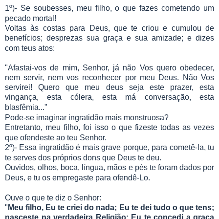
1º)- Se soubesses, meu filho, o que fazes cometendo um
pecado mortal!
Voltas às costas para Deus, que te criou e cumulou de
benefícios; desprezas sua graça e sua amizade; e dizes
com teus atos:
"Afastai-vos de mim, Senhor, já não Vos quero obedecer,
nem servir, nem vos reconhecer por meu Deus. Não Vos
servirei! Quero que meu deus seja este prazer, esta
vingança, esta cólera, esta má conversação, esta
blasfêmia..."
Pode-se imaginar ingratidão mais monstruosa?
Entretanto, meu filho, foi isso o que fizeste todas as vezes
que ofendeste ao teu Senhor.
2º)- Essa ingratidão é mais grave porque, para cometê-la, tu
te serves dos próprios dons que Deus te deu.
Ouvidos, olhos, boca, língua, mãos e pés te foram dados por
Deus, e tu os empregaste para ofendê-Lo.
Ouve o que te diz o Senhor:
"
Meu filho, Eu te criei do nada; Eu te dei tudo o que tens;
nasceste na verdadeira Religião; Eu te concedi a graça