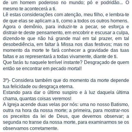
de um homem poderoso no mundo; pó e podridão... O
mesmo te acontecerá a ti.
Lê estas considerações com atenção, meu filho, e lembra-te
de que elas se aplicam a ti, como a todos os outros homens.
Agora o demônio, para induzir-te a pecar, se esforça e
distrair-te deste pensamento, em encobrir e escusar a culpa,
dizendo-te que não há grande mal em tal prazer, em tal
desobediência, em faltar à Missa nos dias festivos; mas no
momento da morte te fará conhecer a gravidade das tuas
faltas e as representará a todas vivamente, diante de ti.
Que farás tu naquele terrível instante? Desgraçado de quem
então se encontrar em pecado mortal!
3º)- Considera também que do momento da morte depende
tua felicidade ou desgraça eterna.
Estando para dar o último suspiro e à luz daquela última
chama, quantas coisas veremos!
A Igreja acende duas velas por nós: uma no nosso Batismo,
outra na hora da nossa morte; a primeira, para mostrar-nos
os preceitos da lei de Deus, que devemos observar; a
segunda no transe da nossa morte, para examinarmos se os
observamos corretamente.