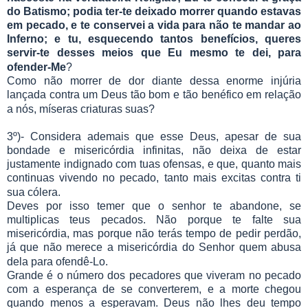
do Batismo; podia ter-te deixado morrer quando estavas
em pecado, e te conservei a vida para não te mandar ao
Inferno; e tu, esquecendo tantos benefícios, queres
servir-te desses meios que Eu mesmo te dei, para
ofender-Me
?
Como não morrer de dor diante dessa enorme injúria
lançada contra um Deus tão bom e tão benéfico em relação
a nós, míseras criaturas suas?
3º)- Considera ademais que esse Deus, apesar de sua
bondade e misericórdia infinitas, não deixa de estar
justamente indignado com tuas ofensas, e que, quanto mais
continuas vivendo no pecado, tanto mais excitas contra ti
sua cólera.
Deves por isso temer que o senhor te abandone, se
multiplicas teus pecados. Não porque te falte sua
misericórdia, mas porque não terás tempo de pedir perdão,
já que não merece a misericórdia do Senhor quem abusa
dela para ofendê-Lo.
Grande é o número dos pecadores que viveram no pecado
com a esperança de se converterem, e a morte chegou
quando menos a esperavam. Deus não lhes deu tempo