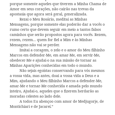
porque somente aqueles que tiverem a Minha Chama de
Amor em seus corações, não cairão nas trevas da
apostasia que agora será geral, generalizada.
Rezai o Meu Rosário, meditai as Minhas
Mensagens, porque somente elas poderão dar a vocês o
rumo certo que devem seguir em meio a tantos falsos
caminhos que serão propostos agora para vocês. Rezem,
rezem, rezem... quem for fiel a Mim e às Minhas
Mensagens não vai se perder.
Imitai a coragem, o zelo e o amor do Meu filhinho
Marcos em defender-Me, em amar-Me, em servir-Me,
obedecer-Me e ajudai-o na sua missão de tornar as
Minhas Aparições conhecidas em todo o mundo.
Não sejais egoístas conservando para vós mesmos
a vossa vida, mas antes, doai a vossa vida a Deus e a
Mim, ajudando o Meu filhinho Marcos a defender-Me,
amar-Me e tornar-Me conhecida e amada pelo mundo
inteiro, Ajudai-o, aqueles que o fizerem herdarão as
moradas celestes ao lado dele.
A todos Eu abençoo com amor de Medjugorje, de
Montichiari e de Jacareí.”