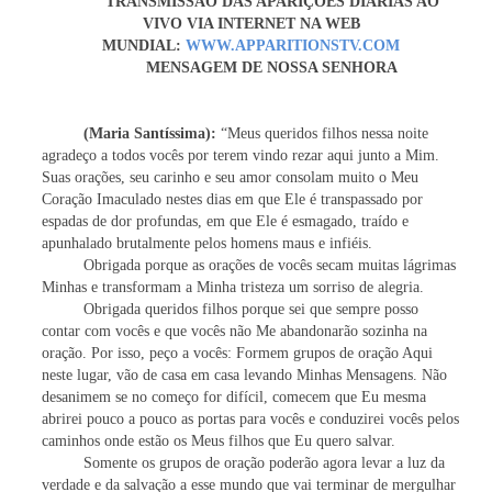
TRANSMISSÃO DAS APARIÇÕES DIÁRIAS AO
VIVO VIA INTERNET NA WEB
MUNDIAL:
WWW.APPARITIONSTV.COM
MENSAGEM DE NOSSA SENHORA
(Maria Santíssima):
“Meus queridos filhos nessa noite
agradeço a todos vocês por terem vindo rezar aqui junto a Mim.
Suas orações, seu carinho e seu amor consolam muito o Meu
Coração Imaculado nestes dias em que Ele é transpassado por
espadas de dor profundas, em que Ele é esmagado, traído e
apunhalado brutalmente pelos homens maus e infiéis.
Obrigada porque as orações de vocês secam muitas lágrimas
Minhas e transformam a Minha tristeza um sorriso de alegria.
Obrigada queridos filhos porque sei que sempre posso
contar com vocês e que vocês não Me abandonarão sozinha na
oração. Por isso, peço a vocês: Formem grupos de oração Aqui
neste lugar, vão de casa em casa levando Minhas Mensagens. Não
desanimem se no começo for difícil, comecem que Eu mesma
abrirei pouco a pouco as portas para vocês e conduzirei vocês pelos
caminhos onde estão os Meus filhos que Eu quero salvar.
Somente os grupos de oração poderão agora levar a luz da
verdade e da salvação a esse mundo que vai terminar de mergulhar