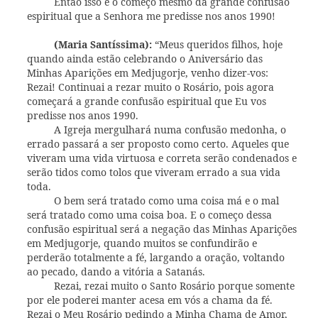
Então isso é o começo mesmo da grande confusão
espiritual que a Senhora me predisse nos anos 1990!
(Maria Santíssima):
“Meus queridos filhos, hoje
quando ainda estão celebrando o Aniversário das
Minhas Aparições em Medjugorje, venho dizer-vos:
Rezai! Continuai a rezar muito o Rosário, pois agora
começará a grande confusão espiritual que Eu vos
predisse nos anos 1990.
A Igreja mergulhará numa confusão medonha, o
errado passará a ser proposto como certo. Aqueles que
viveram uma vida virtuosa e correta serão condenados e
serão tidos como tolos que viveram errado a sua vida
toda.
O bem será tratado como uma coisa má e o mal
será tratado como uma coisa boa. E o começo dessa
confusão espiritual será a negação das Minhas Aparições
em Medjugorje, quando muitos se confundirão e
perderão totalmente a fé, largando a oração, voltando
ao pecado, dando a vitória a Satanás.
Rezai, rezai muito o Santo Rosário porque somente
por ele poderei manter acesa em vós a chama da fé.
Rezai o Meu Rosário pedindo a Minha Chama de Amor,