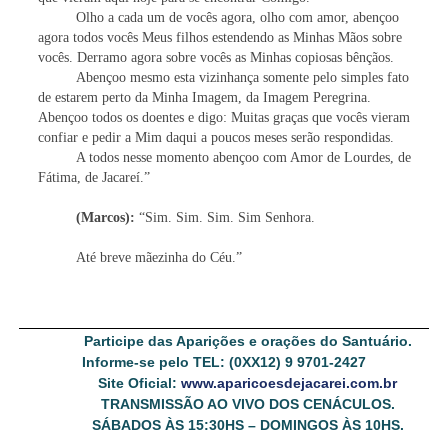
Olho a cada um de vocês agora, olho com amor, abençoo
agora todos vocês Meus filhos estendendo as Minhas Mãos sobre
vocês. Derramo agora sobre vocês as Minhas copiosas bênçãos.
Abençoo mesmo esta vizinhança somente pelo simples fato
de estarem perto da Minha Imagem, da Imagem Peregrina.
Abençoo todos os doentes e digo: Muitas graças que vocês vieram
confiar e pedir a Mim daqui a poucos meses serão respondidas.
A todos nesse momento abençoo com Amor de Lourdes, de
Fátima, de Jacareí.”
(Marcos):
“Sim. Sim. Sim. Sim Senhora.
Até breve mãezinha do Céu.”
Participe das Aparições e orações do Santuário.
Informe-se pelo TEL: (0XX12) 9 9701-2427
Site Oficial:
www.aparicoesdejacarei.com.br
TRANSMISSÃO AO VIVO DOS CENÁCULOS.
SÁBADOS ÀS 15:30HS – DOMINGOS ÀS 10HS.