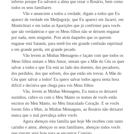
inferno porque Eu salvarei a alma que rezar o Rosário, bem como
todos os seus familiares.
Vão e anunciem a todos a verdade, digam a todos que Eu
apareci de verdade em Medjugorje, que Eu apareci em Jacareí, em
Montichiari e em todas as Aparições que já confirmei para vocês
que são verdadeiras e que os Meus filhos não se deixem enganar
por nada, nem ninguém. Pois atrás daqueles que os querem
enganar está Satanás, para metê-los em grande confusão espiritual
e em grande perda, em grande pecado.
Vão levem as Minhas Mensagens e façam com que todos os
Meus filhos sintam o Meu Amor, sintam que a Mãe do Céu os quer
salvar a todos e que Ela está ao lado dos doentes, dos pecadores,
dos perdidos, dos que sofrem, dos que estão em trevas. A Mãe do
Céu quer salvar a todos! Eu quero salvar todos agora nesta hora
difícil e decisiva que chega para vós Meus filhos.
Vão, levem as Minhas Mensagens, Eu nunca os deixarei
sozinhos, cubro-os com o Meu Manto os nomes de vocês estão
escritos no Meu Manto, no Meu Imaculado Coração. E se vocês
forem fiéis a Mim, às Minhas Mensagens, ao Rosário não deixarei
nunca que o mal prevaleça sobre vocês.
Agora abençoo esta família que hoje Me recebeu com tanto
carinho e amor, abençoo os seus familiares, abençoo todos vocês
que vieram aqui hoje para se encontrar Comigo.