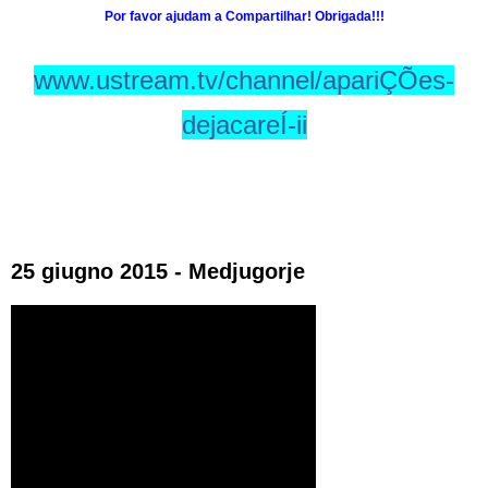
Por favor ajudam a Compartilhar! Obrigada!!!
www.ustream.tv/channel/apariÇÕes-
dejacareÍ-ii
25 giugno 2015 - Medjugorje