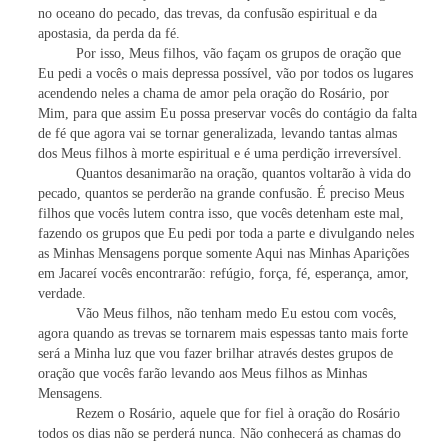
no oceano do pecado, das trevas, da confusão espiritual e da
apostasia, da perda da fé.
Por isso, Meus filhos, vão façam os grupos de oração que
Eu pedi a vocês o mais depressa possível, vão por todos os lugares
acendendo neles a chama de amor pela oração do Rosário, por
Mim, para que assim Eu possa preservar vocês do contágio da falta
de fé que agora vai se tornar generalizada, levando tantas almas
dos Meus filhos à morte espiritual e é uma perdição irreversível.
Quantos desanimarão na oração, quantos voltarão à vida do
pecado, quantos se perderão na grande confusão. É preciso Meus
filhos que vocês lutem contra isso, que vocês detenham este mal,
fazendo os grupos que Eu pedi por toda a parte e divulgando neles
as Minhas Mensagens porque somente Aqui nas Minhas Aparições
em Jacareí vocês encontrarão: refúgio, força, fé, esperança, amor,
verdade.
Vão Meus filhos, não tenham medo Eu estou com vocês,
agora quando as trevas se tornarem mais espessas tanto mais forte
será a Minha luz que vou fazer brilhar através destes grupos de
oração que vocês farão levando aos Meus filhos as Minhas
Mensagens.
Rezem o Rosário, aquele que for fiel à oração do Rosário
todos os dias não se perderá nunca. Não conhecerá as chamas do