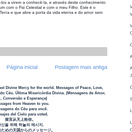
-los a virem a conhecê-la, e através deste conhecimento
V
m com o Pai Celestial e com o meu Filho. Este é o
Terra e que abre a porta da vida eterna e do amor sem
V
A
Página inicial
Postagem mais antiga
A
J
C
Last Divine Mercy for the world. Messages of Peace, Love,
o Céu. Última Misericórdia Divina. |Mensagens de Amor,
, Conversão e Esperança|
S
sages from Heaven to you.
sagens do Céu para você.
L
ajes del Cielo para usted.
留言从天上给你。
L
당신을 위해 하늘의 메시지.
のための天国からのメッセージ。