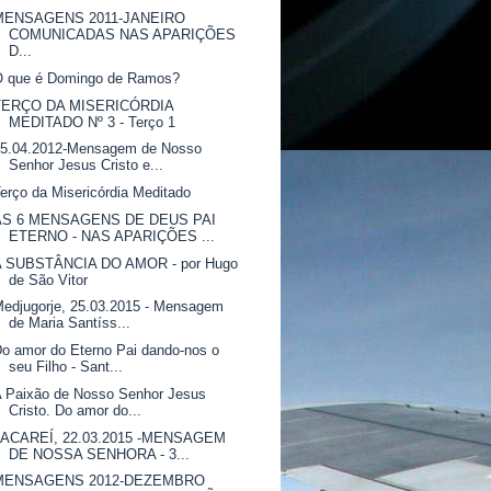
MENSAGENS 2011-JANEIRO
COMUNICADAS NAS APARIÇÕES
D...
O que é Domingo de Ramos?
TERÇO DA MISERICÓRDIA
MEDITADO Nº 3 - Terço 1
15.04.2012-Mensagem de Nosso
Senhor Jesus Cristo e...
erço da Misericórdia Meditado
AS 6 MENSAGENS DE DEUS PAI
ETERNO - NAS APARIÇÕES ...
A SUBSTÂNCIA DO AMOR - por Hugo
de São Vitor
edjugorje, 25.03.2015 - Mensagem
de Maria Santíss...
o amor do Eterno Pai dando-nos o
seu Filho - Sant...
 Paixão de Nosso Senhor Jesus
Cristo. Do amor do...
JACAREÍ, 22.03.2015 -MENSAGEM
DE NOSSA SENHORA - 3...
MENSAGENS 2012-DEZEMBRO