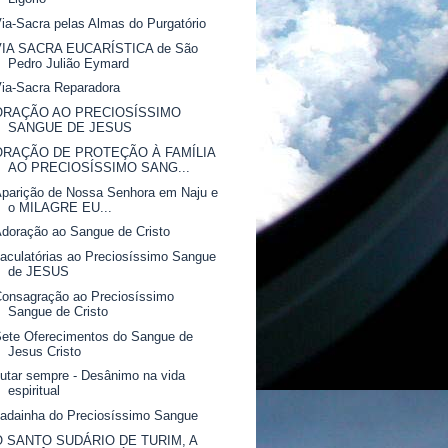
ia-Sacra pelas Almas do Purgatório
VIA SACRA EUCARÍSTICA de São
Pedro Julião Eymard
ia-Sacra Reparadora
ORAÇÃO AO PRECIOSÍSSIMO
SANGUE DE JESUS
ORAÇÃO DE PROTEÇÃO À FAMÍLIA
AO PRECIOSÍSSIMO SANG...
parição de Nossa Senhora em Naju e
o MILAGRE EU...
doração ao Sangue de Cristo
aculatórias ao Preciosíssimo Sangue
de JESUS
onsagração ao Preciosíssimo
Sangue de Cristo
ete Oferecimentos do Sangue de
Jesus Cristo
utar sempre - Desânimo na vida
espiritual
adainha do Preciosíssimo Sangue
O SANTO SUDÁRIO DE TURIM, A