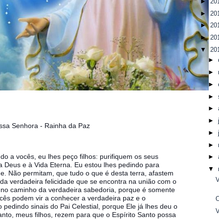
►
20
►
20
►
20
►
20
▼
20
►
►
►
►
►
►
ssa Senhora - Rainha da Paz
►
►
o a vocês, eu lhes peço filhos: purifiquem os seus
►
 Deus e à Vida Eterna. Eu estou lhes pedindo para
▼
de. Não permitam, que tudo o que é desta terra, afastem
V
da verdadeira felicidade que se encontra na união com o
 no caminho da verdadeira sabedoria, porque é somente
cês podem vir a conhecer a verdadeira paz e o
edindo sinais do Pai Celestial, porque Ele já lhes deu o
V
anto, meus filhos, rezem para que o Espírito Santo possa