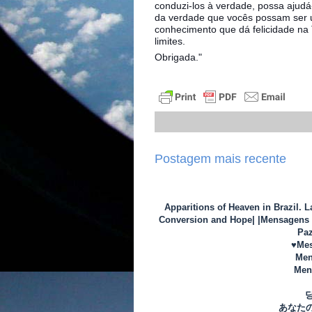
conduzi-los à verdade, possa ajudá
da verdade que vocês possam ser u
conhecimento que dá felicidade na 
limites.
Obrigada."
Postagem mais recente
Apparitions of Heaven in Brazil. 
Conversion and Hope| |Mensagens d
Paz
♥Mes
Men
Mens
あなた