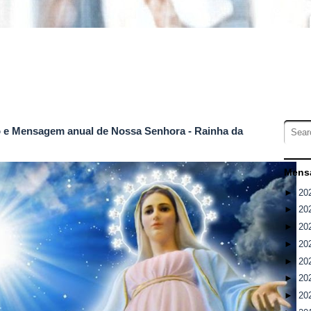
o e Mensagem anual de Nossa Senhora - Rainha da
Mensa
►
20
►
20
►
20
►
20
►
20
►
20
►
20