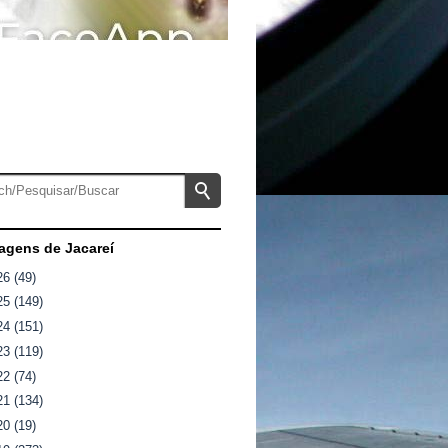
gens de Jacareí
26
(49)
25
(149)
24
(151)
23
(119)
22
(74)
21
(134)
20
(19)