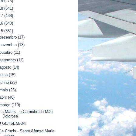
19
(273)
18
(541)
17
(438)
16
(540)
15
(351)
dezembro
(17)
novembro
(13)
outubro
(11)
setembro
(11)
agosto
(14)
julho
(15)
junho
(29)
maio
(25)
abril
(40)
março
(119)
ia Matris - o Caminho da Mãe
Dolorosa
O GETSÊMANI
ia Crucis - Santo Afonso Maria
Ligório