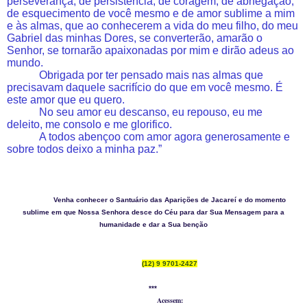
perseverança, de persistência, de coragem, de abnegação,
de esquecimento de você mesmo e de amor sublime a mim
e às almas, que ao conhecerem a vida do meu filho, do meu
Gabriel das minhas Dores, se converterão, amarão o
Senhor, se tornarão apaixonadas por mim e dirão adeus ao
mundo.
Obrigada por ter pensado mais nas almas que
precisavam daquele sacrifício do que em você mesmo. É
este amor que eu quero.
No seu amor eu descanso, eu repouso, eu me
deleito, me consolo e me glorifico.
A todos abençoo com amor agora generosamente e
sobre todos deixo a minha paz.”
Venha conhecer o Santuário das Aparições de Jacareí e do momento
sublime em que Nossa Senhora desce do Céu para dar Sua Mensagem para a
humanidade e dar a Sua benção
(12) 9 9701-2427
***
Acessem: