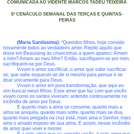
COMUNICADA AO VIDENTE MARCOS TADEU TEIXEIRA
5º CENÁCULO SEMANAL DAS TERÇAS E QUINTAS-
FEIRAS
(Maria Santíssima):
“Queridos filhos, hoje convido
novamente todos ao verdadeiro amor. Repito aquilo que
disse em Beauraing às criancinhas a quem apareci: Amam
a mim? Amam ao meu filho? Então, sacrifiquem-se por mim,
sacrifiquem-se por Deus.
Vivam o amor sacrificial, o amor que sabe sacrificar-
se, que sabe esquecer-se de si mesmo para pensar e se
doar unicamente para Deus.
Vivam o amor em pura transformação, que aqui eu
vim buscar meus filhos. Esse amor que faz com que vocês
vivam como os santos viveram: ardendo continuamente no
incêndio de amor por Deus.
E quanto mais a alma se consome, quanto mais a
alma se aniquila, quanto mais sofre, quanto mais se doa,
quanto mais pregada na cruz está, mais ama o Senhor, mais
ama o amado esposo de sua alma. E assim, nesse incêndio
de amor quer viver e morrer.
É a este amor que eu convido vocês, é este amor que