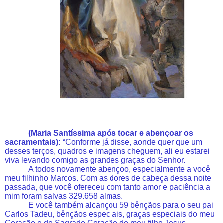
(Maria Santíssima após tocar e abençoar os
sacramentais):
“Conforme já disse, aonde quer que um
desses terços, quadros e imagens cheguem, ali eu estarei
viva levando comigo as grandes graças do Senhor.
A todos novamente abençoo, especialmente a você
meu filhinho Marcos. Com as dores de cabeça dessa noite
passada, que você ofereceu com tanto amor e paciência a
mim foram salvas 329.658 almas.
E você também alcançou 59 bênçãos para o seu pai
Carlos Tadeu, bênçãos especiais, graças especiais do meu
Coração e do Sagrado Coração do meu filho Jesus.