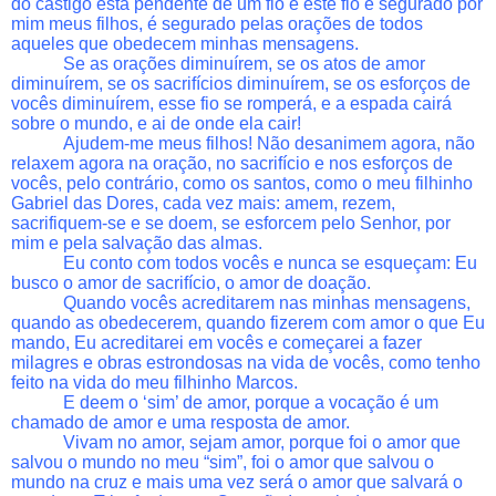
do castigo está pendente de um fio e este fio é segurado por
mim meus filhos, é segurado pelas orações de todos
aqueles que obedecem minhas mensagens.
Se as orações diminuírem, se os atos de amor
diminuírem, se os sacrifícios diminuírem, se os esforços de
vocês diminuírem, esse fio se romperá, e a espada cairá
sobre o mundo, e ai de onde ela cair!
Ajudem-me meus filhos! Não desanimem agora, não
relaxem agora na oração, no sacrifício e nos esforços de
vocês, pelo contrário, como os santos, como o meu filhinho
Gabriel das Dores, cada vez mais: amem, rezem,
sacrifiquem-se e se doem, se esforcem pelo Senhor, por
mim e pela salvação das almas.
Eu conto com todos vocês e nunca se esqueçam: Eu
busco o amor de sacrifício, o amor de doação.
Quando vocês acreditarem nas minhas mensagens,
quando as obedecerem, quando fizerem com amor o que Eu
mando, Eu acreditarei em vocês e começarei a fazer
milagres e obras estrondosas na vida de vocês, como tenho
feito na vida do meu filhinho Marcos.
E deem o ‘sim’ de amor, porque a vocação é um
chamado de amor e uma resposta de amor.
Vivam no amor, sejam amor, porque foi o amor que
salvou o mundo no meu “sim”, foi o amor que salvou o
mundo na cruz e mais uma vez será o amor que salvará o