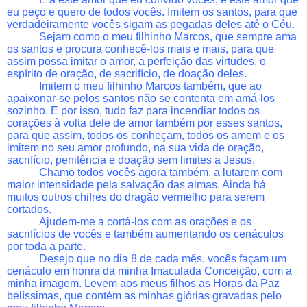
eu peço e quero de todos vocês. Imitem os santos, para que
verdadeiramente vocês sigam as pegadas deles até o Céu.
Sejam como o meu filhinho Marcos, que sempre ama
os santos e procura conhecê-los mais e mais, para que
assim possa imitar o amor, a perfeição das virtudes, o
espírito de oração, de sacrifício, de doação deles.
Imitem o meu filhinho Marcos também, que ao
apaixonar-se pelos santos não se contenta em amá-los
sozinho. E por isso, tudo faz para incendiar todos os
corações à volta dele de amor também por esses santos,
para que assim, todos os conheçam, todos os amem e os
imitem no seu amor profundo, na sua vida de oração,
sacrifício, penitência e doação sem limites a Jesus.
Chamo todos vocês agora também, a lutarem com
maior intensidade pela salvação das almas. Ainda há
muitos outros chifres do dragão vermelho para serem
cortados.
Ajudem-me a cortá-los com as orações e os
sacrifícios de vocês e também aumentando os cenáculos
por toda a parte.
Desejo que no dia 8 de cada mês, vocês façam um
cenáculo em honra da minha Imaculada Conceição, com a
minha imagem. Levem aos meus filhos as Horas da Paz
belíssimas, que contém as minhas glórias gravadas pelo