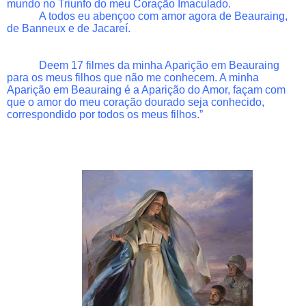
mundo no Triunfo do meu Coração Imaculado.
A todos eu abençoo com amor agora de Beauraing,
de Banneux e de Jacareí.
Deem 17 filmes da minha Aparição em Beauraing
para os meus filhos que não me conhecem. A minha
Aparição em Beauraing é a Aparição do Amor, façam com
que o amor do meu coração dourado seja conhecido,
correspondido por todos os meus filhos.”