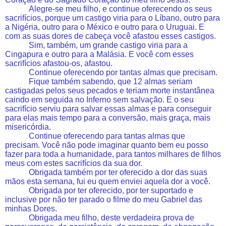
Alegre-se meu filho, e continue oferecendo os seus
sacrifícios, porque um castigo viria para o Líbano, outro para
a Nigéria, outro para o México e outro para o Uruguai. E
com as suas dores de cabeça você afastou esses castigos.
Sim, também, um grande castigo viria para a
Cingapura e outro para a Malásia. E você com esses
sacrifícios afastou-os, afastou.
Continue oferecendo por tantas almas que precisam.
Fique também sabendo, que 12 almas seriam
castigadas pelos seus pecados e teriam morte instantânea
caindo em seguida no Inferno sem salvação. E o seu
sacrifício serviu para salvar essas almas e para conseguir
para elas mais tempo para a conversão, mais graça, mais
misericórdia.
Continue oferecendo para tantas almas que
precisam. Você não pode imaginar quanto bem eu posso
fazer para toda a humanidade, para tantos milhares de filhos
meus com estes sacrifícios da sua dor.
Obrigada também por ter oferecido a dor das suas
mãos esta semana, fui eu quem enviei aquela dor a você.
Obrigada por ter oferecido, por ter suportado e
inclusive por não ter parado o filme do meu Gabriel das
minhas Dores.
Obrigada meu filho, deste verdadeira prova de