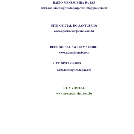
RÁDIO MENSAGEIRA DA PAZ
www.radiomensageiradapazjacarei.blogspot.com.br
SITE OFICIAL DO SANTUÁRIO:
www.aparicoesdejacarei.com.br
REDE SOCIAL / WEBTV / RÁDIO:
www.apparitionstv.com
SITE DIVULGADOR
www.mensageiradapaz.org
LOJA VIRTUAL:
www.presentedivino.com.br