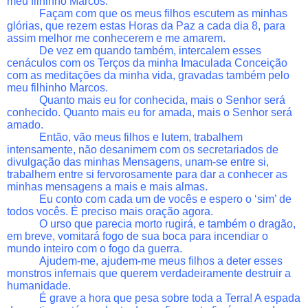
meu filhinho Marcos.
Façam com que os meus filhos escutem as minhas
glórias, que rezem estas Horas da Paz a cada dia 8, para
assim melhor me conhecerem e me amarem.
De vez em quando também, intercalem esses
cenáculos com os Terços da minha Imaculada Conceição
com as meditações da minha vida, gravadas também pelo
meu filhinho Marcos.
Quanto mais eu for conhecida, mais o Senhor será
conhecido. Quanto mais eu for amada, mais o Senhor será
amado.
Então, vão meus filhos e lutem, trabalhem
intensamente, não desanimem com os secretariados de
divulgação das minhas Mensagens, unam-se entre si,
trabalhem entre si fervorosamente para dar a conhecer as
minhas mensagens a mais e mais almas.
Eu conto com cada um de vocês e espero o ‘sim’ de
todos vocês. É preciso mais oração agora.
O urso que parecia morto rugirá, e também o dragão,
em breve, vomitará fogo de sua boca para incendiar o
mundo inteiro com o fogo da guerra.
Ajudem-me, ajudem-me meus filhos a deter esses
monstros infernais que querem verdadeiramente destruir a
humanidade.
É grave a hora que pesa sobre toda a Terra! A espada