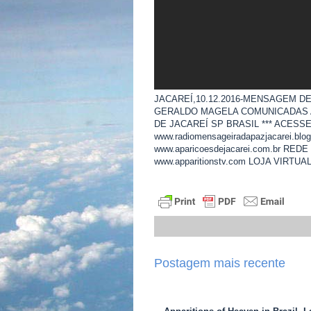
JACAREÍ,10.12.2016-MENSAGEM D
GERALDO MAGELA COMUNICADAS A
DE JACAREÍ SP BRASIL *** ACESS
www.radiomensageiradapazjacarei.bl
www.aparicoesdejacarei.com.br REDE 
www.apparitionstv.com LOJA VIRTUAL:
Postagem mais recente