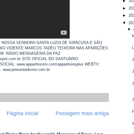
►
20
►
20
►
20
▼
20
▼
M
E NOSSA SENHORA-SANTA LUZIA DE SIRACUSA E SÃO
O VIDENTE MARCOS TADEU TEIXEIRA NAS APARIÇÕES
EM: RÁDIO MENSAGEIRA DA PAZ
ogspot.com.br SITE OFICIAL DO SANTUÁRIO:
SOCIAL: www.apparitionstv.com/apparitionsplus WEBTV:
 www.presentedivino.com.br
Página inicial
Postagem mais antiga
V