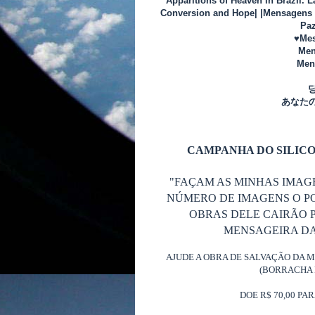
Apparitions of Heaven in Brazil. 
Conversion and Hope| |Mensagens d
Paz
♥Mes
Men
Mens
あなた
CAMPANHA DO SILICO
"FAÇAM AS MINHAS IMAG
NÚMERO DE IMAGENS O P
OBRAS DELE CAIRÃO P
MENSAGEIRA DA 
AJUDE A OBRA DE SALVAÇÃO DA 
(BORRACHA 
DOE R$ 70,00 PA