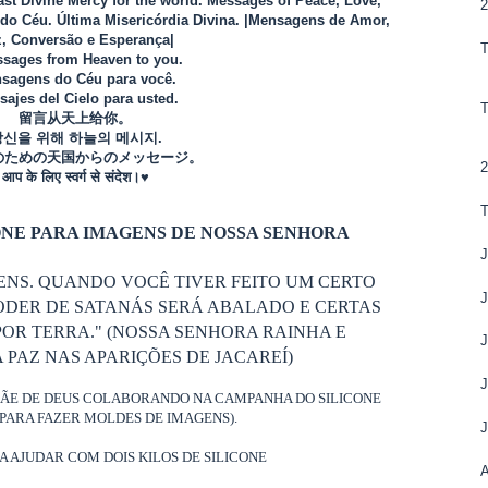
Last Divine Mercy for the world. Messages of Peace, Love,
o Céu. Última Misericórdia Divina. |Mensagens de Amor,
, Conversão e Esperança|
sages from Heaven to you.
sagens do Céu para você.
ajes del Cielo para usted.
留言从天上给你。
당신을 위해 하늘의 메시지.
のための天国からのメッセージ。
2
आप के लिए स्वर्ग से संदेश।♥
NE PARA IMAGENS DE NOSSA SENHORA
ENS. QUANDO VOCÊ TIVER FEITO UM CERTO
ODER DE SATANÁS SERÁ ABALADO E CERTAS
OR TERRA." (NOSSA SENHORA RAINHA E
PAZ NAS APARIÇÕES DE JACAREÍ)
MÃE DE DEUS COLABORANDO NA CAMPANHA DO SILICONE
PARA FAZER MOLDES DE IMAGENS).
RA AJUDAR COM DOIS KILOS DE SILICONE