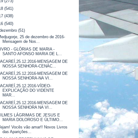
19
(273)
18
(541)
17
(438)
16
(540)
dezembro
(51)
edjugorje, 25 de dezembro de 2016-
Mensagem de Nos...
LIVRO - GLÓRIAS DE MARIA -
SANTO AFONSO MARIA DE L...
JACAREÍ,25.12.2016-MENSAGEM DE
NOSSA SENHORA-CENÁC...
JACAREÍ,25.12.2016-MENSAGEM DE
NOSSA SENHORA-NA VI...
JACAREÍ,25.12.2016-VÍDEO-
EXPLICAÇÃO DO VIDENTE
MAR...
JACAREÍ,25.12.2016-MENSAGEM DE
NOSSA SENHORA NA VI...
FILMES LÁGRIMAS DE JESUS E
MARIA DOLOROSO E ÚLTIMO...
ejam! Vocês vão amar!! Novos Livros
das Aparições...