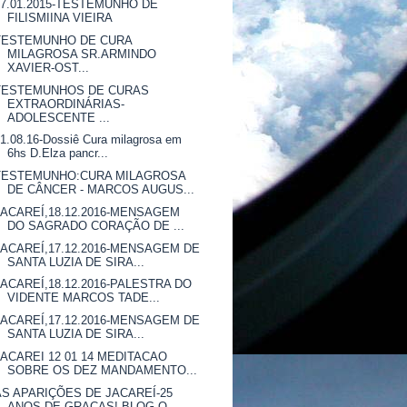
27.01.2015-TESTEMUNHO DE
FILISMIINA VIEIRA
TESTEMUNHO DE CURA
MILAGROSA SR.ARMINDO
XAVIER-OST...
TESTEMUNHOS DE CURAS
EXTRAORDINÁRIAS-
ADOLESCENTE ...
1.08.16-Dossiê Cura milagrosa em
6hs D.Elza pancr...
TESTEMUNHO:CURA MILAGROSA
DE CÂNCER - MARCOS AUGUS...
JACAREÍ,18.12.2016-MENSAGEM
DO SAGRADO CORAÇÃO DE ...
JACAREÍ,17.12.2016-MENSAGEM DE
SANTA LUZIA DE SIRA...
JACAREÍ,18.12.2016-PALESTRA DO
VIDENTE MARCOS TADE...
JACAREÍ,17.12.2016-MENSAGEM DE
SANTA LUZIA DE SIRA...
JACAREI 12 01 14 MEDITACAO
SOBRE OS DEZ MANDAMENTO...
AS APARIÇÕES DE JACAREÍ-25
ANOS DE GRAÇAS! BLOG O...