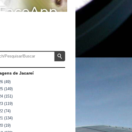
gens de Jacareí
26
(49)
25
(149)
24
(151)
23
(119)
22
(74)
21
(134)
20
(19)