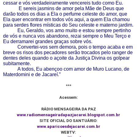
cessar e vós verdadeiramente vencereis tudo como Eu.
E sereis jasmins de amor pela Mãe de Deus que
darão todos os dias a Ela o perfume celeste do amor, que
Ela quer encontrar em todos vós aqui, a quem Ela chamou
para serdes flores místicas do Seu celeste e materno jardim.
Eu, Geraldo, vos amo muito e estou sempre pertinho
de vós e nunca vos abandono, rezai sempre o Meu Terço e
Eu derramarei grandes graças sobre vós.
Convertei-vos sem demora, pois o tempo acaba e em
breve os risos dos pecadores serão trocados pelo ranger de
dentes deles quando o açoite da Justiça Divina os golpear
subitamente.
A todos, Eu abençoo com amor de Muro Lucano, de
Materdomini e de Jacareí.”
***
Acessem:
RÁDIO MENSAGEIRA DA PAZ
www
.
radiomensageiradapazjacarei
.
blogspot
.
com
.
br
SITE OFICIAL DO SANTUÁRIO:
www
.
aparicoesdejacarei
.
com
.
br
WEBTV: