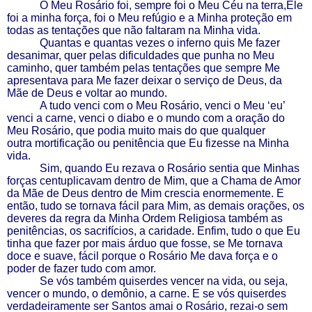
O Meu Rosário foi, sempre foi o Meu Céu na terra,Ele
foi a minha força, foi o Meu refúgio e a Minha proteção em
todas as tentações que não faltaram na Minha vida.
Quantas e quantas vezes o inferno quis Me fazer
desanimar, quer pelas dificuldades que punha no Meu
caminho, quer também pelas tentações que sempre Me
apresentava para Me fazer deixar o serviço de Deus, da
Mãe de Deus e voltar ao mundo.
A tudo venci com o Meu Rosário, venci o Meu ‘eu’
venci a carne, venci o diabo e o mundo com a oração do
Meu Rosário, que podia muito mais do que qualquer
outra mortificação ou penitência que Eu fizesse na Minha
vida.
Sim, quando Eu rezava o Rosário sentia que Minhas
forças centuplicavam dentro de Mim, que a Chama de Amor
da Mãe de Deus dentro de Mim crescia enormemente. E
então, tudo se tornava fácil para Mim, as demais orações, os
deveres da regra da Minha Ordem Religiosa também as
penitências, os sacrifícios, a caridade. Enfim, tudo o que Eu
tinha que fazer por mais árduo que fosse, se Me tornava
doce e suave, fácil porque o Rosário Me dava força e o
poder de fazer tudo com amor.
Se vós também quiserdes vencer na vida, ou seja,
vencer o mundo, o demônio, a carne. E se vós quiserdes
verdadeiramente ser Santos amai o Rosário, rezai-o sem