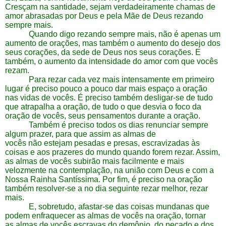
Cresçam na santidade, sejam verdadeiramente chamas de
amor abrasadas por Deus e pela Mãe de Deus rezando
sempre mais.
Quando digo rezando sempre mais, não é apenas um
aumento de orações, mas também o aumento do desejo dos
seus corações, da sede de Deus nos seus corações. E
também, o aumento da intensidade do amor com que vocês
rezam.
Para rezar cada vez mais intensamente em primeiro
lugar é preciso pouco a pouco dar mais espaço a oração
nas vidas de vocês. É preciso também desligar-se de tudo
que atrapalha a oração, de tudo o que desvia o foco da
oração de vocês, seus pensamentos durante a oração.
Também é preciso todos os dias renunciar sempre
algum prazer, para que assim as almas de
vocês não estejam pesadas e presas, escravizadas às
coisas e aos prazeres do mundo quando forem rezar. Assim,
as almas de vocês subirão mais facilmente e mais
velozmente na contemplação, na união com Deus e com a
Nossa Rainha Santíssima. Por fim, é preciso na oração
também resolver-se a no dia seguinte rezar melhor, rezar
mais.
E, sobretudo, afastar-se das coisas mundanas que
podem enfraquecer as almas de vocês na oração, tornar
as almas de vocês escravas do demônio, do pecado e dos