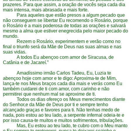
prazeres. Para que assim, a oração de vocês seja cada dia
mais intensa, mais abrasada e mais forte.
Para aqueles que estão presos a algum pecado que
não conseguem se libertar Eu recomendo o Rosário, porque
o Rosário é a mais poderosa de todas as orações e salvará
mesmo a alma que estiver enegrecida pelo maior pecado do
mundo.
Rezem o Rosário, experimentem e verão como no
final o triunfo será da Mãe de Deus nas suas almas e nas
suas vidas.
A todos Eu abençoo com amor de Siracusa, de
Catânia e de Jacareí.”
Amadíssimo irmão Carlos Tadeu, Eu, Luzia te
abençoo hoje com amor e te digo: Aproxima-te de Mim,
lança-te nos Meus braços cada dia mais e verás como Eu
também cuidarei de ti com amor, com carinho e não
permitirei que nenhum mal se aproxime de ti.
Todos os dias ofereço os Meus merecimentos diante
do Senhor,e da Mãe de Deus por ti e sempre tenho
alcançado graças e favores para ti. Não tenhas medo de
nada, pois estou ao teu lado, a serpente infernal odeia-te e
por isso causa-te muitos e muitos sofrimentos, tribulações.
Mas, Eu estou ao teu lado, te cubro com o Meu manto
e Eu sempre te protegerei, nunca te deixarei sozinho e