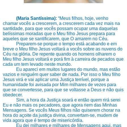
(Maria Santíssima):
“Meus filhos, hoje, venho
chamar vocês a crescerem, a crescerem cada vez mais na
santidade, para que vocês possam ocupar uma daquelas
belíssimas moradas que o Meu filho Jesus prepara para
aqueles que se santificarem, que O amarem no Céu.
Preparem-se porque o tempo está acabando e em
breve o Meu filho Jesus voltará a vocês sobre as nuvens do
Céu na glória. De repente quando os homens olharem o
Meu filho Jesus voltará e porá fim à carreira de pecados que
cada um tem levado neste mundo.
Eu apareci em muitos lugares do mundo, mas estão
vazios e ninguém quer saber de nada. Por isso o Meu filho
Jesus virá e vai aplicar uma Justiça terrível, porque a
humanidade foi avisada por Mim milhares de vezes para
que se convertesse, para que se voltasse a Deus e não quis
obedecer.
Sim, a hora da Justiça soará e então quem rirá serei
Eu e não mais os pecadores, que agora riem das Minhas
Mensagens. Se vocês Meus filhos não quiserem chorar na
hora do açoite da justiça divina, convertam-se, mudem de
vida agora que é tempo de misericórdia.
Eu dei milhares e milhares de Mensagens aqui, mas