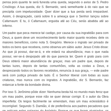
pensa pois quanto te será funesta uma queda, segundo o aviso de S. Pedro
Crisólogo. A tua queda, diz S. Bernardo, será semelhante à do raio que se
precipita com impetuosidade. Quer dizer que a tua perda será irreparável.
Assim, ó desgraçado, cairá sobre ti a ameaça que o Senhor lançou sobre
Cafarnaum: E tu, ó Cafarnaum, erguida até ao Céu, serás abatida até ao
inferno.
Um padre que peca merece tal castigo, por causa da sua ingratidão para com
Deus, a quem deve um reconhecimento tanto maior quanto recebeu dele os
maiores benefícios, como nota S. Gregório. Merece o ingrato ser privado de
todos os bens que recebera, como observa um sábio autor. Jesus Cristo disse:
Ao que já possui, dar-se-á, e ele estará na abundância; mas o que nada
possui, ver-se-á despojado até do que parecia ter. Quem é grato para com
Deus obterá maior abundância de graças; mas um padre que, depois de
tantas luzes, depois de tantas comunhões, volta as costas a Deus, e
desprezando todos os favores recebidos, renuncia à sua graça, — este padre
será com justiça privado de tudo. É o Senhor liberal com todas as suas
criaturas, mas nunca com os ingratos. A ingratidão, diz S. Bernardo, faz
estancar a fonte da bondade divina.
Por isso S. Jerônimo pôde dizer: Nenhuma besta há no mundo mais feroz que
um mau padre, porque esse não se quer deixar corrigir. E o autor da Obra
imperfeita: Os leigos facilmente se emendam, mas um mau eclesiástico é
incorrigível. Segundo S. Damião, é de preferência aos padres pecadores que
se aplicam estas palavras do Apóstolo: Porque os que foram alumiados, os