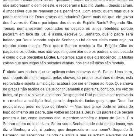
que saborearam o dom celeste, e receberam o Espírito Santo… depois caíram,
é impossível que se renovem pela penitência. Com efeito, quem mais que o
padre recebeu de Deus graças abundantes? Quem mais do que ele gozou
dos favores do Céu e participou dos dons do Espírito Santo? Segundo Sto.
Tomás, permaneceram obstinados no pecado os anjos rebeldes, porque
pecaram em face da luz; é assim, escreve S. Bernardo, que o padre será
tratado por Deus: tornado anjo do Senhor, ou há de ser eleito como anjo, ou
réprobo como o anjo. Eis o que o Senhor revelou a Sta. Brígida: Olho os
pagãos e os judeus, mas não vejo ninguém pior que os padres: o seu pecado
é como o que precipitou Lúcifer. E notemos aqui o que diz Inocêncio III: Muitas
coisas que nos leigos são pecados veniais, nos eclesiásticos são mortais.
É ainda aos padres que se aplicam estas palavras de S. Paulo: Uma terra,
que, depois de muito regada pelas chuvas, só produz espinhos e silvas, está
reprovada e sujeita a maldição: acabará por ser entregue ao fogo. Que chuva
de graças não recebe de Deus continuamente o padre? E contudo, em vez de
frutos, só produz silvas e espinhos: Desgraçado! Está prestes a ser reprovado
e a receber a maldição final, para ir, depois de tantas graças, que Deus lhe
prodigalizou, arder no fogo do inferno! — Mas, que temor pode ter ainda do
fogo do inferno um padre, que voltou as costas a Deus? Os padres que pecam
perdem a luz, como levamos dito, e perdem também o temor de Deus. É o
Senhor quem no-lo declara: Se eu sou o Senhor, onde está o meu temor, vos
diz o Senhor, a vós, ó padres, que desprezais o meu nome?. Segundo S.
Bernardo, os sacerdotes, caindo da altura a que se acham elevados, de tal