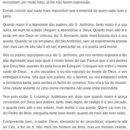
encontram, por muito lidas, já lhe não fazem impressão.
Donde conclui que nada mais impossível que a emenda de quem sabe tudo e
peca.
Quanto maior é a dignidade dos padres, diz S. Jerônimo, tanto maior é a sua
ruína, se num tal estado chegam a abandonar a Deus. Quanto mais alto é o
posto em que Deus os colocou, diz S. Bernardo, tanto mais funesta será a sua
queda. Quando se cai em plano, diz Sto Ambrósio, raro se experimenta grande
mal; mas cair de alto não é só cair, é precipitar-se, e a queda será mortal.
Nós os padres regozijamo-nos, diz S. Jerônimo, por nos vermos erguidos a tão
alta dignidade; mas seja igual o nosso temor de cair. Parece que é aos padres
que Deus fala, quando diz pela boca de Ezequiel: Coloquei-vos sobre o monte
santo de Deus… e vós pecastes; e eu vos expulsei do monte de Deus, e vos
entreguei à ruína. Vós que sois padres, diz o Senhor, eu vos estabeleci sobre
a montanha santa, para serdes os faróis do universo: Sois vós a luz do mundo.
Uma cidade assente no cimo duma montanha não pode estar escondida.
Tem pois razão S. Lourenço Justiniano em dizer que quanto maior é graça
concedida por Deus aos padres, tanto mais digno de castigo é o seu pecado,
e quanto mais alto o seu estado, mais mortal a sua queda. Quem cai num rio,
diz Pedro de Blois, mergulha tanto mais fundo, quanto de mais alto tiver caído.
Compreende bem, ó padre: Deus, elevando-te ao sacerdócio, ergueu-te até
ao Céu, e fez de ti, não mais um homem da terra, mas um homem celeste,