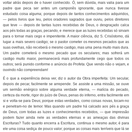
voltar atrás depois de o haver conhecido. Ó, sem dúvida, mais valia para um
padre que peca ser antes um camponês ignorante, que nunca tivesse
estudado coisa alguma; porque depois de tantos conhecimentos adquiridos,
— pelos livros que leu, pelos oradores sagrados que ouviu, pelos diretores
que teve — depois de tantas luzes recebidas de Deus, o desgraçado calca
aos pés todas as graças, pecando, e merece que as luzes recebidas só sirvam
para o tornar mais cego e impenitente. A maior ciência, diz S. Crisóstomo, dá
lugar a mais severo castigo; se o pastor cometer os mesmos pecados que as
suas ovelhas, não receberá o mesmo castigo, mas uma pena muito mais dura.
Um padre cometerá o mesmo pecado que os seculares; mas sofrerá um
castigo muito maior, permanecerá mais profundamente cego que todos os
outros; será punido conforme o anúncio do Profeta: Que vendo não o vejam, e
ouvindo não compreendam!
É o que a experiência deixa ver, diz o autor da Obra imperfeita: Um secular,
depois de pecar, facilmente se arrepende. Se assiste a uma missão, se ouve
um sermão enérgico sobre alguma verdade eterna, — malícia do pecado,
certeza da morte, rigor do juízo de Deus, penas do inferno, entra facilmente em
si e volta-se para Deus; porque estas verdades, como coisas novas, tocam-no
e penetram-no de temor. Mas quando um padre há calcado aos pés a graça
de Deus, com todas as luzes e conhecimentos recebidos, — que impressão
podem fazer ainda nele as verdades eternas e as ameaças das divinas
Escrituras? Tudo quanto encerra a Escritura, continua o mesmo autor, é para
ele uma coisa sediça de pouco valor; porque as coisas mais terríveis que lá se