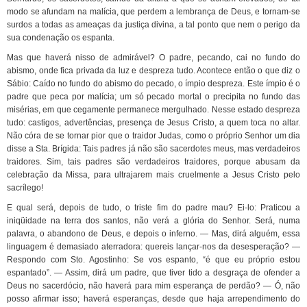
modo se afundam na malícia, que perdem a lembrança de Deus, e tornam-se
surdos a todas as ameaças da justiça divina, a tal ponto que nem o perigo da
sua condenação os espanta.
Mas que haverá nisso de admirável? O padre, pecando, cai no fundo do
abismo, onde fica privada da luz e despreza tudo. Acontece então o que diz o
Sábio: Caído no fundo do abismo do pecado, o ímpio despreza. Este ímpio é o
padre que peca por malícia; um só pecado mortal o precipita no fundo das
misérias, em que cegamente permanece mergulhado. Nesse estado despreza
tudo: castigos, advertências, presença de Jesus Cristo, a quem toca no altar.
Não córa de se tornar pior que o traidor Judas, como o próprio Senhor um dia
disse a Sta. Brígida: Tais padres já não são sacerdotes meus, mas verdadeiros
traidores. Sim, tais padres são verdadeiros traidores, porque abusam da
celebração da Missa, para ultrajarem mais cruelmente a Jesus Cristo pelo
sacrílego!
E qual será, depois de tudo, o triste fim do padre mau? Ei-lo: Praticou a
iniqüidade na terra dos santos, não verá a glória do Senhor. Será, numa
palavra, o abandono de Deus, e depois o inferno. — Mas, dirá alguém, essa
linguagem é demasiado aterradora: quereis lançar-nos da desesperação? —
Respondo com Sto. Agostinho: Se vos espanto, “é que eu próprio estou
espantado”. — Assim, dirá um padre, que tiver tido a desgraça de ofender a
Deus no sacerdócio, não haverá para mim esperança de perdão? — Ó, não
posso afirmar isso; haverá esperanças, desde que haja arrependimento do