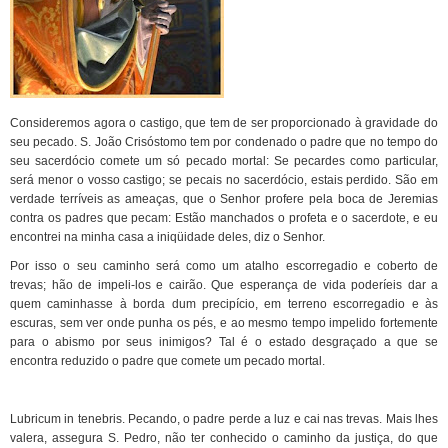
Consideremos agora o castigo, que tem de ser proporcionado à gravidade do
seu pecado. S. João Crisóstomo tem por condenado o padre que no tempo do
seu sacerdócio comete um só pecado mortal: Se pecardes como particular,
será menor o vosso castigo; se pecais no sacerdócio, estais perdido. São em
verdade terríveis as ameaças, que o Senhor profere pela boca de Jeremias
contra os padres que pecam: Estão manchados o profeta e o sacerdote, e eu
encontrei na minha casa a iniqüidade deles, diz o Senhor.
Por isso o seu caminho será como um atalho escorregadio e coberto de
trevas; hão de impeli-los e cairão. Que esperança de vida poderíeis dar a
quem caminhasse à borda dum precipício, em terreno escorregadio e às
escuras, sem ver onde punha os pés, e ao mesmo tempo impelido fortemente
para o abismo por seus inimigos? Tal é o estado desgraçado a que se
encontra reduzido o padre que comete um pecado mortal.
Lubricum in tenebris. Pecando, o padre perde a luz e cai nas trevas. Mais lhes
valera, assegura S. Pedro, não ter conhecido o caminho da justiça, do que