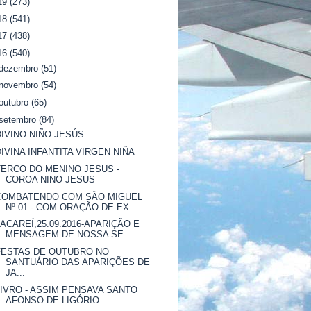
19
(273)
18
(541)
17
(438)
16
(540)
dezembro
(51)
novembro
(54)
outubro
(65)
setembro
(84)
DIVINO NIÑO JESÚS
DIVINA INFANTITA VIRGEN NIÑA
TERCO DO MENINO JESUS -
COROA NINO JESUS
COMBATENDO COM SÃO MIGUEL
Nº 01 - COM ORAÇÃO DE EX...
JACAREÍ,25.09.2016-APARIÇÃO E
MENSAGEM DE NOSSA SE...
FESTAS DE OUTUBRO NO
SANTUÁRIO DAS APARIÇÕES DE
JA...
LIVRO - ASSIM PENSAVA SANTO
AFONSO DE LIGÓRIO