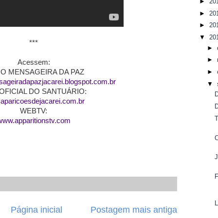
►
20
►
20
►
20
▼
20
***
►
►
Acessem:
IO MENSAGEIRA DA PAZ
►
ageiradapazjacarei.blogspot.com.br
▼
 OFICIAL DO SANTUÁRIO:
aparicoesdejacarei.com.br
WEBTV:
www.apparitionstv.com
Página inicial
Postagem mais antiga