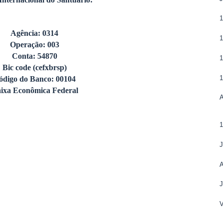
Internacional do Santuário:
1
Agência: 0314
Operação: 003
Conta: 54870
Bic code (cefxbrsp)
ódigo do Banco: 00104
ixa Econômica Federal
J