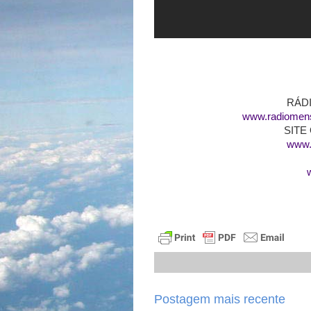
RÁD
www.radiomens
SITE
www.
Postagem mais recente