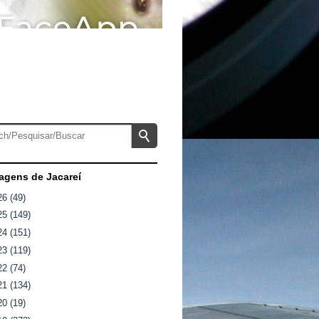
gens de Jacareí
26
(49)
25
(149)
24
(151)
23
(119)
22
(74)
21
(134)
20
(19)