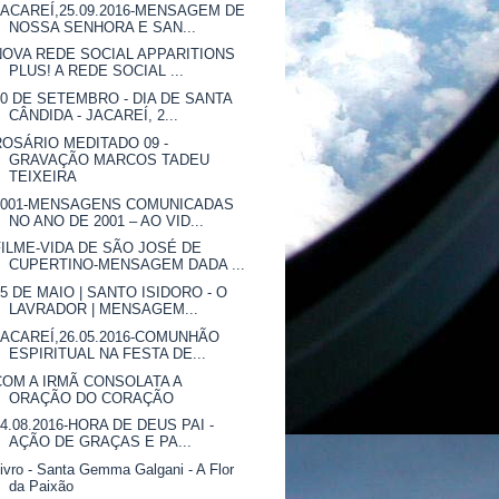
JACAREÍ,25.09.2016-MENSAGEM DE
NOSSA SENHORA E SAN...
NOVA REDE SOCIAL APPARITIONS
PLUS! A REDE SOCIAL ...
20 DE SETEMBRO - DIA DE SANTA
CÂNDIDA - JACAREÍ, 2...
ROSÁRIO MEDITADO 09 -
GRAVAÇÃO MARCOS TADEU
TEIXEIRA
2001-MENSAGENS COMUNICADAS
NO ANO DE 2001 – AO VID...
FILME-VIDA DE SÃO JOSÉ DE
CUPERTINO-MENSAGEM DADA ...
15 DE MAIO | SANTO ISIDORO - O
LAVRADOR | MENSAGEM...
JACAREÍ,26.05.2016-COMUNHÃO
ESPIRITUAL NA FESTA DE...
COM A IRMÃ CONSOLATA A
ORAÇÃO DO CORAÇÃO
14.08.2016-HORA DE DEUS PAI -
AÇÃO DE GRAÇAS E PA...
ivro - Santa Gemma Galgani - A Flor
da Paixão