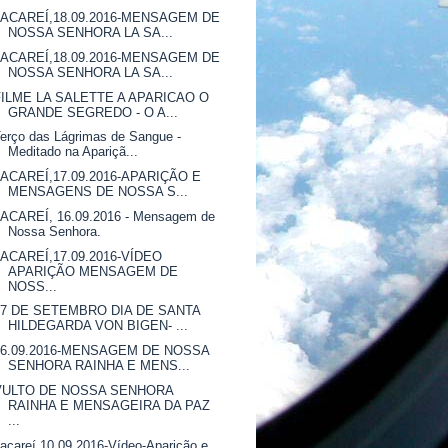
JACAREÍ,18.09.2016-MENSAGEM DE
NOSSA SENHORA LA SA...
JACAREÍ,18.09.2016-MENSAGEM DE
NOSSA SENHORA LA SA...
FILME LA SALETTE A APARICAO O
GRANDE SEGREDO - O A...
erço das Lágrimas de Sangue -
Meditado na Apariçã...
JACAREÍ,17.09.2016-APARIÇÃO E
MENSAGENS DE NOSSA S...
JACAREÍ, 16.09.2016 - Mensagem de
Nossa Senhora.
JACAREÍ,17.09.2016-VÍDEO
APARIÇÃO MENSAGEM DE
NOSS...
17 DE SETEMBRO DIA DE SANTA
HILDEGARDA VON BIGEN- ...
16.09.2016-MENSAGEM DE NOSSA
SENHORA RAINHA E MENS...
VULTO DE NOSSA SENHORA
RAINHA E MENSAGEIRA DA PAZ
...
acareí,10.09.2016-Vídeo-Aparição e