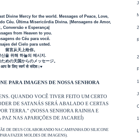
Last Divine Mercy for the world. Messages of Peace, Love,
o Céu. Última Misericórdia Divina. |Mensagens de Amor,
, Conversão e Esperança|
sages from Heaven to you.
sagens do Céu para você.
ajes del Cielo para usted.
留言从天上给你。
당신을 위해 하늘의 메시지.
のための天国からのメッセージ。
आप के लिए स्वर्ग से संदेश।♥
NE PARA IMAGENS DE NOSSA SENHORA
ENS. QUANDO VOCÊ TIVER FEITO UM CERTO
ODER DE SATANÁS SERÁ ABALADO E CERTAS
OR TERRA." (NOSSA SENHORA RAINHA E
PAZ NAS APARIÇÕES DE JACAREÍ)
MÃE DE DEUS COLABORANDO NA CAMPANHA DO SILICONE
L
PARA FAZER MOLDES DE IMAGENS).