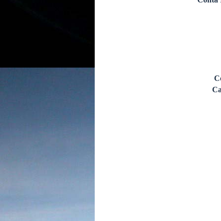
Conta 
C
Ca