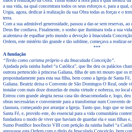
mãos à realização da Obra. Tinha soado a hora para a qual Beatriz da 
a sua vida, na qual concentrara todos os seus esforços e, para a qual, d
Urgia, agora, dedicar à realização da sua Obra todas as forças e o tem
terra.
Com a sua admirável generosidade, passou a dar-se sem reservas, a
Deus lhe confiava. Finalmente, o sonho que iluminara toda a sua vida
acalentava de espalhar pelo mundo a devoção à Imaculada Conceição, 
Ordem, este mistério tão grande e tão sublime, começava a realizar-se 
***
A fundação
“Terão como carisma próprio o da Imaculada Conceição”.
Ajudada pela rainha Isabel “a Católica”, que lhe deu os palácios cha
outrora pertencido à princesa Galiana, filha de um rei mouro que os 
propositadamente para esta sua filha, bem como a Igreja de Santa Fé, 
Galiana. Beatriz deixa o Convento de São Domingos O Real, onde vi
instalar com mais doze donzelas de muita virtude e nobreza, no local 
Entrou com grande alegria nessa casa tão desacomodada e, logo, deu 
obras necessárias e conveniente para a transformar num Convento de 
clausura, começando por arranjar a Igreja. Tanto que, logo que se in
Santa Fé, e, provido este, do essencial para a vida comunitária conte
fundadora o modo de viver que haviam de guardar ela e suas filhas e,
Sumo Pontífice Inocêncio VIII com petição da rainha Isabel “a Catól
aprovasse esta Ordem com o título da Imaculada Conceição, bem com