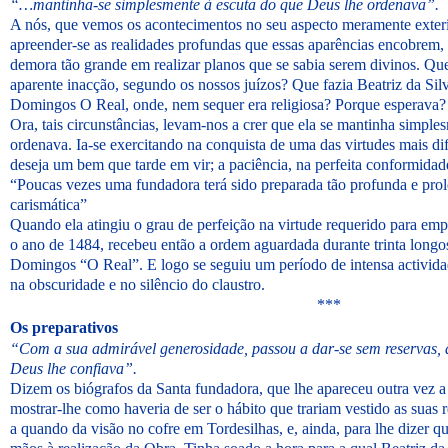
“…mantinha-se simplesmente à escuta do que Deus lhe ordenava”.
A nós, que vemos os acontecimentos no seu aspecto meramente exter
apreender-se as realidades profundas que essas aparências encobrem,
demora tão grande em realizar planos que se sabia serem divinos. Que
aparente inacção, segundo os nossos juízos? Que fazia Beatriz da Si
Domingos O Real, onde, nem sequer era religiosa? Porque esperava?
Ora, tais circunstâncias, levam-nos a crer que ela se mantinha simpl
ordenava. Ia-se exercitando na conquista de uma das virtudes mais dif
deseja um bem que tarde em vir; a paciência, na perfeita conformida
“Poucas vezes uma fundadora terá sido preparada tão profunda e pro
carismática”
Quando ela atingiu o grau de perfeição na virtude requerido para emp
o ano de 1484, recebeu então a ordem aguardada durante trinta longo
Domingos “O Real”. E logo se seguiu um período de intensa actividad
na obscuridade e no silêncio do claustro.
***
Os preparativos
“Com a sua admirável generosidade, passou a dar-se sem reservas,
Deus lhe confiava”.
Dizem os biógrafos da Santa fundadora, que lhe apareceu outra vez 
mostrar-lhe como haveria de ser o hábito que trariam vestido as suas rel
a quando da visão no cofre em Tordesilhas, e, ainda, para lhe dizer 