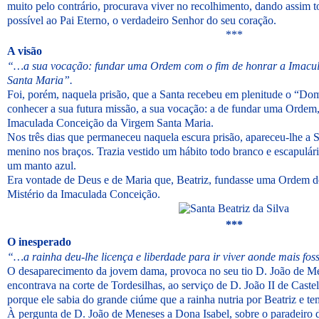
muito pelo contrário, procurava viver no recolhimento, dando assim 
possível ao Pai Eterno, o verdadeiro Senhor do seu coração.
***
A visão
“…a sua vocação: fundar uma Ordem com o fim de honrar a Imacu
Santa Maria”.
Foi, porém, naquela prisão, que a Santa recebeu em plenitude o “Dom
conhecer a sua futura missão, a sua vocação: a de fundar uma Ordem
Imaculada Conceição da Virgem Santa Maria.
Nos três dias que permaneceu naquela escura prisão, apareceu-lhe a
menino nos braços. Trazia vestido um hábito todo branco e escapulári
um manto azul.
Era vontade de Deus e de Maria que, Beatriz, fundasse uma Ordem de
Mistério da Imaculada Conceição.
***
O inesperado
“…a rainha deu-lhe licença e liberdade para ir viver aonde mais fos
O desaparecimento da jovem dama, provoca no seu tio D. João de M
encontrava na corte de Tordesilhas, ao serviço de D. João II de Caste
porque ele sabia do grande ciúme que a rainha nutria por Beatriz e tem
À pergunta de D. João de Meneses a Dona Isabel, sobre o paradeiro d