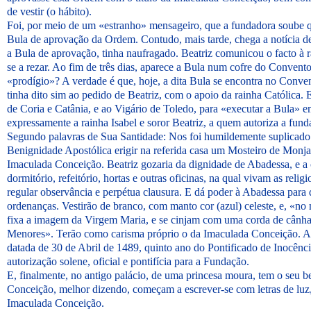
de vestir (o hábito).
Foi, por meio de um «estranho» mensageiro, que a fundadora soube 
Bula de aprovação da Ordem. Contudo, mais tarde, chega a notícia de
a Bula de aprovação, tinha naufragado. Beatriz comunicou o facto à ra
se a rezar. Ao fim de três dias, aparece a Bula num cofre do Conven
«prodígio»? A verdade é que, hoje, a dita Bula se encontra no Conve
tinha dito sim ao pedido de Beatriz, com o apoio da rainha Católica. 
de Coria e Catânia, e ao Vigário de Toledo, para «executar a Bula» e
expressamente a rainha Isabel e soror Beatriz, a quem autoriza a fun
Segundo palavras de Sua Santidade: Nos foi humildemente suplicado
Benignidade Apostólica erigir na referida casa um Mosteiro de Monja
Imaculada Conceição. Beatriz gozaria da dignidade de Abadessa, e a 
dormitório, refeitório, hortas e outras oficinas, na qual vivam as rel
regular observância e perpétua clausura. E dá poder à Abadessa para 
ordenanças. Vestirão de branco, com manto cor (azul) celeste, e, «no
fixa a imagem da Virgem Maria, e se cinjam com uma corda de cânh
Menores». Terão como carisma próprio o da Imaculada Conceição. A 
datada de 30 de Abril de 1489, quinto ano do Pontificado de Inocêncio
autorização solene, oficial e pontifícia para a Fundação.
E, finalmente, no antigo palácio, de uma princesa moura, tem o seu
Conceição, melhor dizendo, começam a escrever-se com letras de luz, 
Imaculada Conceição.