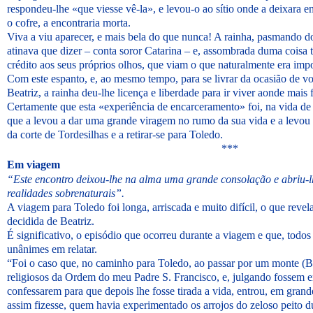
respondeu-lhe «que viesse vê-la», e levou-o ao sítio onde a deixara en
o cofre, a encontraria morta.
Viva a viu aparecer, e mais bela do que nunca! A rainha, pasmando do
atinava que dizer – conta soror Catarina – e, assombrada duma coisa t
crédito aos seus próprios olhos, que viam o que naturalmente era imp
Com este espanto, e, ao mesmo tempo, para se livrar da ocasião de vo
Beatriz, a rainha deu-lhe licença e liberdade para ir viver aonde mais
Certamente que esta «experiência de encarceramento» foi, na vida de
que a levou a dar uma grande viragem no rumo da sua vida e a levou 
da corte de Tordesilhas e a retirar-se para Toledo.
***
Em viagem
“Este encontro deixou-lhe na alma uma grande consolação e abriu-l
realidades sobrenaturais”.
A viagem para Toledo foi longa, arriscada e muito difícil, o que revela
decidida de Beatriz.
É significativo, o episódio que ocorreu durante a viagem e que, todos 
unânimes em relatar.
“Foi o caso que, no caminho para Toledo, ao passar por um monte (Beat
religiosos da Ordem do meu Padre S. Francisco, e, julgando fossem e
confessarem para que depois lhe fosse tirada a vida, entrou, em grand
assim fizesse, quem havia experimentado os arrojos do zeloso peito