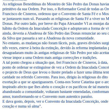
As religiosas Beneditinas do Mosteiro de São Pedro das Donas havi
primitivo da sua Ordem. Por isso, o Reformador Geral de todas as Or
Francisco de Cisneros, ordenou que o Convento de Santa Fé e o Mos
se juntassem num só. Passando as religiosas de Santa Fé a viver no 
Donas. Por outro lado, por breve do Papa Alexandre VI as monjas da
hábito da Ordem da Imaculada Conceição e adoptavam a forma de vi
ainda, deveria a Abadessa de São Pedro das Donas renunciar ao seu 
da Silva que passaria a ser a Abadessa da nova comunidade.
No entanto, as mudanças não foram fáceis, pois, graves divisões sur
três vezes, esteve à beira da extinção, devido às reforma implantadas 
desagradaram muito às antigas religiosas de São Pedro por não acei
viesse impor a uma Ordem mais antiga correcções e tradições.
A tal ponto chegou a situação que, frei Francisco de Cisneros, à data,
ponto de ordenar se extinguisse de vez a Ordem da Imaculada Conceiç
o projecto de Deus que levou o ilustre prelado a fazer uma última tent
caridade no referido Convento. Para isso, dirigiu às religiosas do d
exortação a que se apaziguassem. Conta-nos Soror Catarina que o arc
inspirado afecto que lhes abriu o coração e os pacificou de tal manei
abandonado a comunidade, voltaram bastante emendadas, conforman
amor, transformando-se o Convento num autentico paraíso.
E dava gosto, depois, ver o Convento da Imaculada Conceição, onde
coração e numa só alma”.