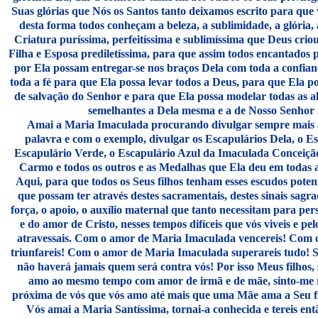
Suas glórias que Nós os Santos tanto deixamos escrito para que
desta forma todos conheçam a beleza, a sublimidade, a glória, 
Criatura puríssima, perfeitíssima e sublimíssima que Deus crio
Filha e Esposa prediletíssima, para que assim todos encantados p
por Ela possam entregar-se nos braços Dela com toda a confian
toda a fé para que Ela possa levar todos a Deus, para que Ela po
de salvação do Senhor e para que Ela possa modelar todas as al
semelhantes a Dela mesma e a de Nosso Senhor 
Amai a Maria Imaculada procurando divulgar sempre mais
palavra e com o exemplo, divulgar os Escapulários Dela, o E
Escapulário Verde, o Escapulário Azul da Imaculada Conceiç
Carmo e todos os outros e as Medalhas que Ela deu em todas a
Aqui, para que todos os Seus filhos tenham esses escudos poten
que possam ter através destes sacramentais, destes sinais sag
força, o apoio, o auxílio maternal que tanto necessitam para per
e do amor de Cristo, nesses tempos difíceis que vós viveis e p
atravessais. Com o amor de Maria Imaculada vencereis! Com
triunfareis! Com o amor de Maria Imaculada superareis tudo! 
não haverá jamais quem será contra vós! Por isso Meus filhos,
amo ao mesmo tempo com amor de irmã e de mãe, sinto-me r
próxima de vós que vós amo até mais que uma Mãe ama a Seu fi
Vós amai a Maria Santíssima, tornai-a conhecida e tereis ent