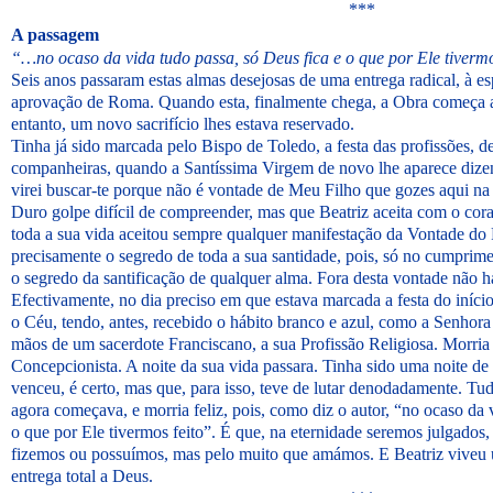
***
A passagem
“…no ocaso da vida tudo passa, só Deus fica e o que por Ele tivermo
Seis anos passaram estas almas desejosas de uma entrega radical, à es
aprovação de Roma. Quando esta, finalmente chega, a Obra começa 
entanto, um novo sacrifício lhes estava reservado.
Tinha já sido marcada pelo Bispo de Toledo, a festa das profissões, d
companheiras, quando a Santíssima Virgem de novo lhe aparece dizen
virei buscar-te porque não é vontade de Meu Filho que gozes aqui na t
Duro golpe difícil de compreender, mas que Beatriz aceita com o cor
toda a sua vida aceitou sempre qualquer manifestação da Vontade do P
precisamente o segredo de toda a sua santidade, pois, só no cumprim
o segredo da santificação de qualquer alma. Fora desta vontade não há
Efectivamente, no dia preciso em que estava marcada a festa do iníc
o Céu, tendo, antes, recebido o hábito branco e azul, como a Senhora l
mãos de um sacerdote Franciscano, a sua Profissão Religiosa. Morri
Concepcionista. A noite da sua vida passara. Tinha sido uma noite de
venceu, é certo, mas que, para isso, teve de lutar denodadamente. Tu
agora começava, e morria feliz, pois, como diz o autor, “no ocaso da 
o que por Ele tivermos feito”. É que, na eternidade seremos julgados,
fizemos ou possuímos, mas pelo muito que amámos. E Beatriz viveu 
entrega total a Deus.