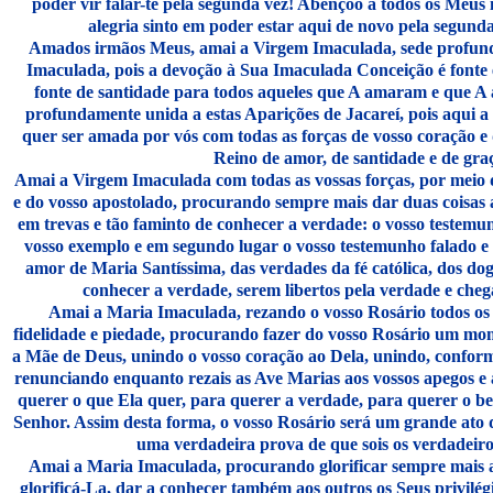
poder vir falar-te pela segunda vez! Abençôo a todos os Meus
alegria sinto em poder estar aqui de novo pela segunda
Amados irmãos Meus, amai a Virgem Imaculada, sede profun
Imaculada, pois a devoção à Sua Imaculada Conceição é fonte e
fonte de santidade para todos aqueles que A amaram e que A
profundamente unida a estas Aparições de Jacareí, pois aqui 
quer ser amada por vós com todas as forças de vosso coração e
Reino de amor, de santidade e de gra
Amai a Virgem Imaculada com todas as vossas forças, por meio d
e do vosso apostolado, procurando sempre mais dar duas coisas
em trevas e tão faminto de conhecer a verdade: o vosso testemu
vosso exemplo e em segundo lugar o vosso testemunho falado e 
amor de Maria Santíssima, das verdades da fé católica, dos d
conhecer a verdade, serem libertos pela verdade e cheg
Amai a Maria Imaculada, rezando o vosso Rosário todos os
fidelidade e piedade, procurando fazer do vosso Rosário um mo
a Mãe de Deus, unindo o vosso coração ao Dela, unindo, confor
renunciando enquanto rezais as Ave Marias aos vossos apegos e
querer o que Ela quer, para querer a verdade, para querer o b
Senhor. Assim desta forma, o vosso Rosário será um grande ato
uma verdadeira prova de que sois os verdadeiros
Amai a Maria Imaculada, procurando glorificar sempre mais a
glorificá-La, dar a conhecer também aos outros os Seus privilégi