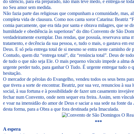
do silêncio, para ela preparado, não mais teve medo, e entrega-se to
no Seu amor sem medida.
Não fazia parte das religiosas que compunham a comunidade, mas, al
completa vida de clausura. Como nos canta soror Catarina: Beatriz “F
comia parcamente, que era tida por santa e obrava milagres, que se di
humildade e obediência às superioras” do dito Convento de São Domi
verdadeiramente exemplar. Das rendas, que possuía, reservava uma m
tratamento, e decência da sua pessoa, e, tudo o mais, o gastava em es
Deus. E só pela entrega total de si mesmo se entra neste caminho de 
Contudo, quem diz “entrega total”, diz “renúncia total”. Deus de to
de tudo o que não seja Ele. O mais pequeno vínculo impede a alma de 
urgente perder tudo, para ganhar O Tudo. É urgente entregar tudo o
hesitação.
O mercador de pérolas do Evangelho, vendeu todos os seus bens para
que tivera a sorte de encontrar. Beatriz, por sua vez, renunciou à sua
social, à sua fortuna e à possibilidade de fazer um casamento invejáv
fechar num Convento, onde nem sequer era freira. Assim, sem víncul
e voar na imensidão do amor de Deus e saciar a sua sede na fonte d
desta forma, para a Obra a que fora destinada pela Imaculada.
***
A espera