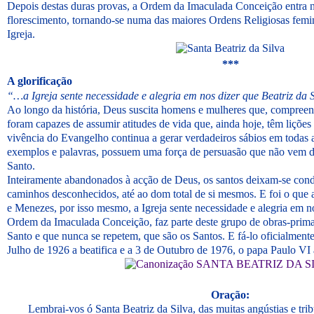
Depois destas duras provas, a Ordem da Imaculada Conceição entra 
florescimento, tornando-se numa das maiores Ordens Religiosas femin
Igreja.
***
A glorificação
“…a Igreja sente necessidade e alegria em nos dizer que Beatriz da S
Ao longo da história, Deus suscita homens e mulheres que, compree
foram capazes de assumir atitudes de vida que, ainda hoje, têm lições
vivência do Evangelho continua a gerar verdadeiros sábios em todas 
exemplos e palavras, possuem uma força de persuasão que não vem do
Santo.
Inteiramente abandonados à acção de Deus, os santos deixam-se condu
caminhos desconhecidos, até ao dom total de si mesmos. E foi o que 
e Menezes, por isso mesmo, a Igreja sente necessidade e alegria em n
Ordem da Imaculada Conceição, faz parte deste grupo de obras-primas
Santo e que nunca se repetem, que são os Santos. E fá-lo oficialment
Julho de 1926 a beatifica e a 3 de Outubro de 1976, o papa Paulo VI 
SANTA BEATRIZ DA S
Oração:
Lembrai-vos ó Santa Beatriz da Silva, das muitas angústias e trib