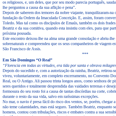
os religiosos, e, um deles, que por seu modo parecia português, saud
lhe perguntou a causa da sua aflição e pena”.
Depois de saberem dos temores da nobre viajante, tranquilizaram-na o
fundação da Ordem da Imaculada Conceição. E, assim, foram conver
Toledo. Mas tal como os discípulos de Emaús, também os dois frades
Beatriz e da sua comitiva, quando esta insistiu com eles, para que par
próxima pousada.
Este encontro deixou-lhe na alma uma grande consolação e abriu-lhe 
sobrenaturais e compreendeu que os seus companheiros de viagem e
São Francisco de Assis.
***
Em São Domingos “O Real”
“Florescia em todas as virtudes, era tida por santa e obrava milagre
Depois do sucedido e, com a autorização da rainha, Beatriz, retirou-s
viveu, voluntariamente, em completo encerramento, no Convento 
Real, ou O Antigo. Ali passou trinta longos anos, como senhora de pi
seres queridos e totalmente desprendida das vaidades terrenas e des
formosura do seu rosto foi a causa de tantas discórdias na corte, cob
durante o resto da sua vida, salvo em raríssimas excepções.
No mar, o navio é presa fácil do risco dos ventos, se, porém, chegar a
não teme calamidades, mas está seguro. Também Beatriz, enquanto s
homens, contou com tribulações, riscos e embates contra a sua sensib