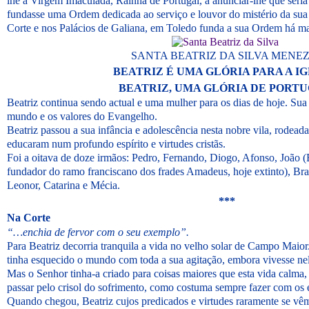
lhe a Virgem Imaculada, Rainha de Portugal, a anunciar-lhe que seria
fundasse uma Ordem dedicada ao serviço e louvor do mistério da sua
Corte e nos Palácios de Galiana, em Toledo funda a sua Ordem há ma
SANTA BEATRIZ DA SILVA MENE
BEATRIZ É UMA GLÓRIA PARA A IG
BEATRIZ, UMA GLÓRIA DE PORTU
Beatriz continua sendo actual e uma mulher para os dias de hoje. Su
mundo e os valores do Evangelho.
Beatriz passou a sua infância e adolescência nesta nobre vila, rodead
educaram num profundo espírito e virtudes cristãs.
Foi a oitava de doze irmãos: Pedro, Fernando, Diogo, Afonso, João 
fundador do ramo franciscano dos frades Amadeus, hoje extinto), Bra
Leonor, Catarina e Mécia.
***
Na Corte
“…enchia de fervor com o seu exemplo”.
Para Beatriz decorria tranquila a vida no velho solar de Campo Maior
tinha esquecido o mundo com toda a sua agitação, embora vivesse nel
Mas o Senhor tinha-a criado para coisas maiores que esta vida calma, e
passar pelo crisol do sofrimento, como costuma sempre fazer com os e
Quando chegou, Beatriz cujos predicados e virtudes raramente se vê