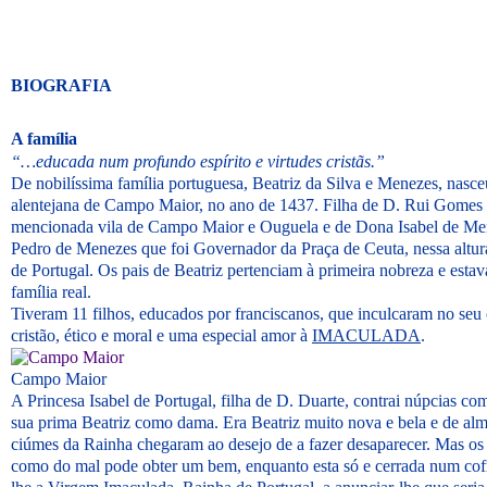
BIOGRAFIA
A família
“…educada num profundo espírito e virtudes cristãs.”
De nobilíssima família portuguesa, Beatriz da Silva e Menezes, nasceu
alentejana de Campo Maior, no ano de 1437. Filha de D. Rui Gomes d
mencionada vila de Campo Maior e Ouguela e de Dona Isabel de Mene
Pedro de Menezes que foi Governador da Praça de Ceuta, nessa altura
de Portugal. Os pais de Beatriz pertenciam à primeira nobreza e est
família real.
Tiveram 11 filhos, educados por franciscanos, que inculcaram no seu
cristão, ético e moral e uma especial amor à
IMACULADA
.
Campo Maior
A Princesa Isabel de Portugal, filha de D. Duarte, contrai núpcias com
sua prima Beatriz como dama. Era Beatriz muito nova e bela e de alma
ciúmes da Rainha chegaram ao desejo de a fazer desaparecer. Mas os 
como do mal pode obter um bem, enquanto esta só e cerrada num cofr