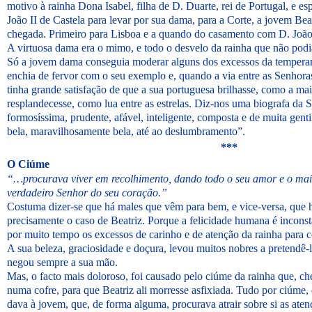
motivo à rainha Dona Isabel, filha de D. Duarte, rei de Portugal, e 
João II de Castela para levar por sua dama, para a Corte, a jovem Bea
chegada. Primeiro para Lisboa e a quando do casamento com D. João I
A virtuosa dama era o mimo, e todo o desvelo da rainha que não podia
Só a jovem dama conseguia moderar alguns dos excessos da temperame
enchia de fervor com o seu exemplo e, quando a via entre as Senhora
tinha grande satisfação de que a sua portuguesa brilhasse, como a mais 
resplandecesse, como lua entre as estrelas. Diz-nos uma biografa da S
formosíssima, prudente, afável, inteligente, composta e de muita genti
bela, maravilhosamente bela, até ao deslumbramento”.
***
O Ciúme
“…procurava viver em recolhimento, dando todo o seu amor e o mai
verdadeiro Senhor do seu coração.”
Costuma dizer-se que há males que vêm para bem, e vice-versa, que 
precisamente o caso de Beatriz. Porque a felicidade humana é inconst
por muito tempo os excessos de carinho e de atenção da rainha para
A sua beleza, graciosidade e doçura, levou muitos nobres a pretendê-la
negou sempre a sua mão.
Mas, o facto mais doloroso, foi causado pelo ciúme da rainha que, c
numa cofre, para que Beatriz ali morresse asfixiada. Tudo por ciúme, 
dava à jovem, que, de forma alguma, procurava atrair sobre si as ate