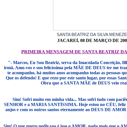
SANTA BEATRIZ DA SILVA MENEZ
JACAREÍ, 08 DE MARÇO DE 200
PRIMEIRA MENSAGEM DE S
ANTA BEATRIZ
DA
"- Marcos, Eu Sou Beatriz, serva da Imaculada Conceição, fil
irmã. Amo-vos e sou felicíssima pela MÃE DE DEUS ter me traz
te acompanho, há muitos anos acompanho todas as pessoas que
Que os defendo! E que rezo por este santo lugar, por essas Sant
Obra que a SANTA MÃE de DEUS veio reali
Sim! Sofri muito em minha vida... Mas sofri tudo com pac
SENHOR e a MARIA SANTÍSSIMA. Hoje estou no CÉU, feliz p
anjos e com os outros santos eternamente ao DEUS DE A
Sim! O que quero pedir-vos é isso o AMOR, nada mais que o A