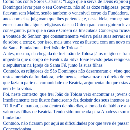
Como nos conta Soror Catarina: “Logo que a serva de Deus expirou p
Domingos levar para o seu Convento, não só as doze religiosas, por
ficavam sem Madre, senão também o venerável corpo da Fundadora, p
anos com elas, julgavam que lhes pertencia; e, nesta ideia, começaram
em seu auxílio alguns religiosos da sua Ordem para conseguirem levar
conseguinte, para que a casa e Ordem da Imaculada Conceição ficasse
a vontade do Senhor, que constantemente velava pelas suas servas; e
de sobre a terra; e, por isso, mais uma vez as ilustrou com um novo 
da Santa Fundadora a frei João de Tolosa.”
Antes, mesmo, da chegada de frei João de Tolosa já os religiosos fr
impedido que o corpo de Beatriz da Silva fosse levado pelas religio
o sepultaram na Igreja de Santa Fé, junto às suas filhas.
Contudo, as religiosas de São Domingos não desarmaram e, visto qu
restos mortais da fundadora, pelo menos, achavam-se no direito de re
que faziam parte da comunidade de Beatriz, argumentando que estas 
nem feito votos.
Foi, neste contexto, que frei João de Tolosa veio encontrar as jovens d
Imediatamente este ilustre franciscano fez desistir dos seus intentos 
“O Real” e marcou, para dentro de oito dias, a tomada de hábito e a p
valorosas filhas de Beatriz. Tendo sido nomeada para Abadessa soror 
fundadora.
Contudo, não ficaram por aqui as dificuldades por que teve de pass
Concepcionista.