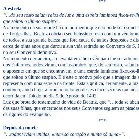
***
A estrela
“…do seu rosto saiam raios de luz e uma estrela luminosa fixou-se-lh
que soltou o último suspiro”.
No momento da sua morte há um pormenor que não pode ser esquecid
de Tordesilhas, Beatriz cobria o seu belíssimo rosto com um véu branc
de todos, a sua grande beleza que fora causa de tantos desgostos e dis
cerca de trinta anos que durou a sua vida retirada no Convento de S.
no seu Convento definitivo.
No momento derradeiro, ao levantarem-lhe o véu para lhe ser admini
dos Enfermos, todos viram, com assombro, que, do seu rosto, saiam r
o aposento em que se encontravam, e uma estrela luminosa fixou-se-lh
que soltou o último suspiro. E é este o motivo pelo que a imagem da
representa com uma estrela na fronte. Esta significa, certamente, a luz
continua, ainda hoje, a irradiar ao longo destes cinco séculos que nos
ocorrida em Toledo no dia 9 de Agosto de 1492.
Luz que brota do testemunho de vida de Beatriz, que “…toda se aba
das suas filhas, que encerradas nos seus Conventos seguem as pisada
os rigores do evangelho.
***
Depois da morte
“…todas viviam unidas, «num só coração e numa só alma»”.