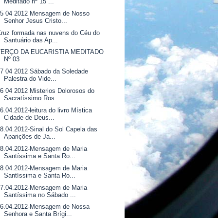
Meditado nº 15 ...
15 04 2012 Mensagem de Nosso
Senhor Jesus Cristo...
ruz formada nas nuvens do Céu do
Santuário das Ap...
TERÇO DA EUCARISTIA MEDITADO
Nº 03
7 04 2012 Sábado da Soledade
Palestra do Vide...
6 04 2012 Misterios Dolorosos do
Sacratíssimo Ros...
6.04.2012-leitura do livro Mística
Cidade de Deus...
8.04.2012-Sinal do Sol Capela das
Aparições de Ja...
08.04.2012-Mensagem de Maria
Santíssima e Santa Ro...
08.04.2012-Mensagem de Maria
Santíssima e Santa Ro...
07.04.2012-Mensagem de Maria
Santíssima no Sábado ...
06.04.2012-Mensagem de Nossa
Senhora e Santa Brígi...