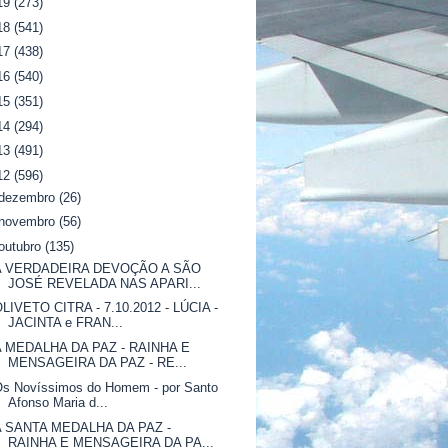
19
(273)
18
(541)
17
(438)
16
(540)
15
(351)
14
(294)
13
(491)
12
(596)
dezembro
(26)
novembro
(56)
outubro
(135)
A VERDADEIRA DEVOÇÃO A SÃO
JOSÉ REVELADA NAS APARI...
LIVETO CITRA - 7.10.2012 - LÚCIA -
JACINTA e FRAN...
A MEDALHA DA PAZ - RAINHA E
MENSAGEIRA DA PAZ - RE...
Os Novíssimos do Homem - por Santo
Afonso Maria d...
A SANTA MEDALHA DA PAZ -
RAINHA E MENSAGEIRA DA PA...