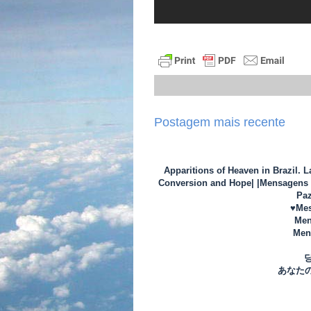
Postagem mais recente
Apparitions of Heaven in Brazil. 
Conversion and Hope| |Mensagens d
Paz
♥Mes
Men
Mens
あなた