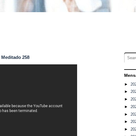
o Meditado 258
Mensa
►
20
►
20
►
20
►
20
►
20
►
20
►
20