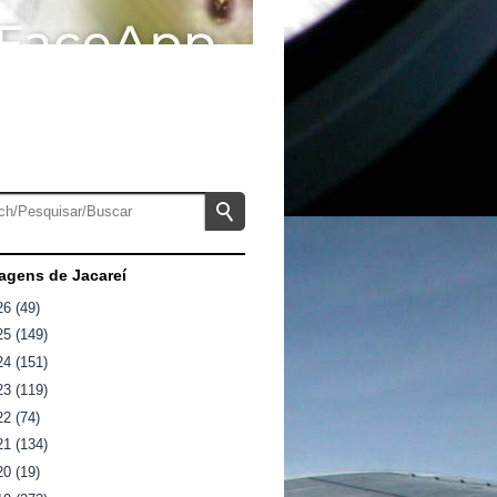
gens de Jacareí
26
(49)
25
(149)
24
(151)
23
(119)
22
(74)
21
(134)
20
(19)