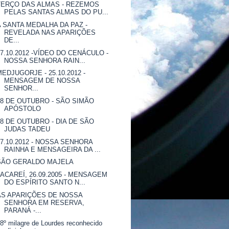
TERÇO DAS ALMAS - REZEMOS
PELAS SANTAS ALMAS DO PU...
A SANTA MEDALHA DA PAZ -
REVELADA NAS APARIÇÕES
DE...
27.10.2012 -VÍDEO DO CENÁCULO -
NOSSA SENHORA RAIN...
MEDJUGORJE - 25.10.2012 -
MENSAGEM DE NOSSA
SENHOR...
28 DE OUTUBRO - SÃO SIMÃO
APÓSTOLO
28 DE OUTUBRO - DIA DE SÃO
JUDAS TADEU
27.10.2012 - NOSSA SENHORA
RAINHA E MENSAGEIRA DA ...
SÃO GERALDO MAJELA
JACAREÍ, 26.09.2005 - MENSAGEM
DO ESPÍRITO SANTO N...
AS APARIÇÕES DE NOSSA
SENHORA EM RESERVA,
PARANÁ -...
8º milagre de Lourdes reconhecido