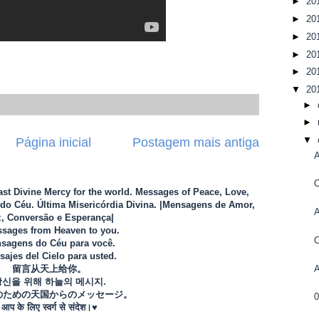
►
20
►
20
►
20
►
20
►
20
▼
20
►
►
▼
Página inicial
Postagem mais antiga
O
Last Divine Mercy for the world. Messages of Peace, Love,
o Céu. Última Misericórdia Divina. |Mensagens de Amor,
, Conversão e Esperança|
sages from Heaven to you.
sagens do Céu para você.
ajes del Cielo para usted.
留言从天上给你。
당신을 위해 하늘의 메시지.
のための天国からのメッセージ。
आप के लिए स्वर्ग से संदेश।♥