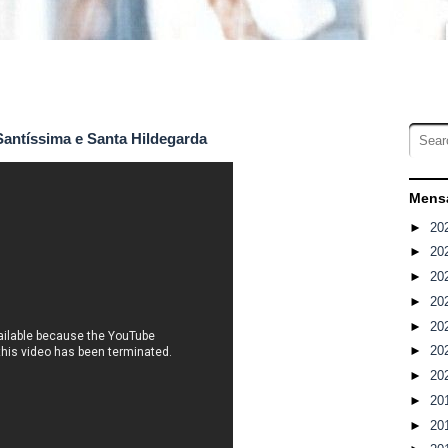
antíssima e Santa Hildegarda
Mensa
►
20
►
20
►
20
►
20
►
20
►
20
►
20
►
20
►
20