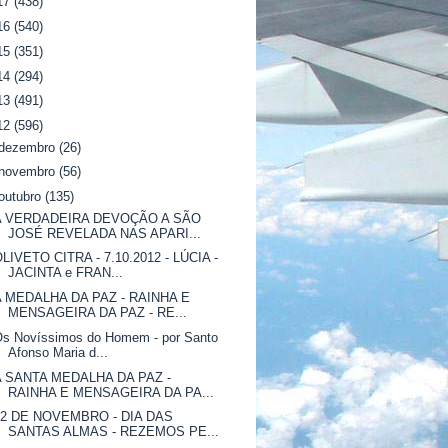
17
(438)
16
(540)
15
(351)
14
(294)
13
(491)
12
(596)
dezembro
(26)
novembro
(56)
outubro
(135)
A VERDADEIRA DEVOÇÃO A SÃO
JOSÉ REVELADA NAS APARI...
LIVETO CITRA - 7.10.2012 - LÚCIA -
JACINTA e FRAN...
A MEDALHA DA PAZ - RAINHA E
MENSAGEIRA DA PAZ - RE...
Os Novíssimos do Homem - por Santo
Afonso Maria d...
A SANTA MEDALHA DA PAZ -
RAINHA E MENSAGEIRA DA PA...
02 DE NOVEMBRO - DIA DAS
SANTAS ALMAS - REZEMOS PE...