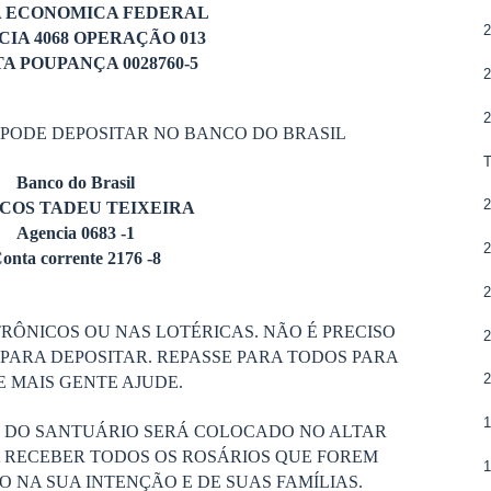
A ECONOMICA FEDERAL
2
IA 4068 OPERAÇÃO 013
A POUPANÇA 0028760-5
2
2
 PODE DEPOSITAR NO BANCO DO BRASIL
Banco do Brasil
2
COS TADEU TEIXEIRA
Agencia 0683 -1
2
onta corrente 2176 -8
2
RÔNICOS OU NAS LOTÉRICAS. NÃO É PRECISO
2
PARA DEPOSITAR. REPASSE PARA TODOS PARA
2
 MAIS GENTE AJUDE.
1
S DO SANTUÁRIO SERÁ COLOCADO NO ALTAR
 RECEBER TODOS OS ROSÁRIOS QUE FOREM
 NA SUA INTENÇÃO E DE SUAS FAMÍLIAS.