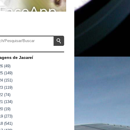
gens de Jacareí
26
(49)
25
(149)
24
(151)
23
(119)
22
(74)
21
(134)
20
(19)
19
(273)
18
(541)