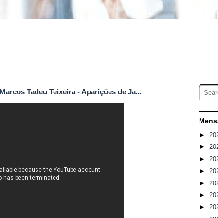
 Marcos Tadeu Teixeira - Aparições de Ja...
Mensa
►
20
►
20
►
20
►
20
►
20
►
20
►
20