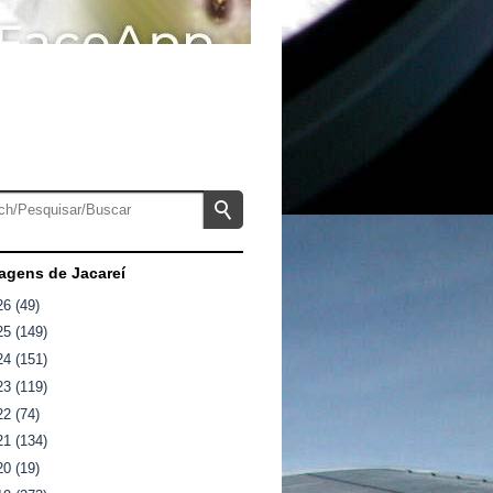
gens de Jacareí
26
(49)
25
(149)
24
(151)
23
(119)
22
(74)
21
(134)
20
(19)