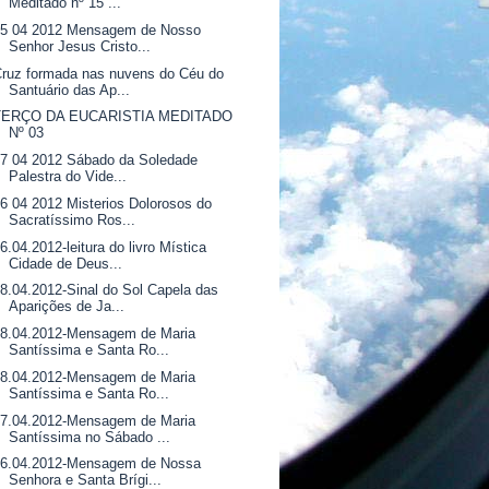
Meditado nº 15 ...
15 04 2012 Mensagem de Nosso
Senhor Jesus Cristo...
ruz formada nas nuvens do Céu do
Santuário das Ap...
TERÇO DA EUCARISTIA MEDITADO
Nº 03
7 04 2012 Sábado da Soledade
Palestra do Vide...
6 04 2012 Misterios Dolorosos do
Sacratíssimo Ros...
6.04.2012-leitura do livro Mística
Cidade de Deus...
8.04.2012-Sinal do Sol Capela das
Aparições de Ja...
08.04.2012-Mensagem de Maria
Santíssima e Santa Ro...
08.04.2012-Mensagem de Maria
Santíssima e Santa Ro...
07.04.2012-Mensagem de Maria
Santíssima no Sábado ...
06.04.2012-Mensagem de Nossa
Senhora e Santa Brígi...