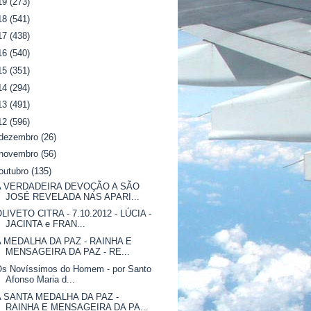
19
(273)
18
(541)
17
(438)
16
(540)
15
(351)
14
(294)
13
(491)
12
(596)
dezembro
(26)
novembro
(56)
outubro
(135)
A VERDADEIRA DEVOÇÃO A SÃO
JOSÉ REVELADA NAS APARI...
LIVETO CITRA - 7.10.2012 - LÚCIA -
JACINTA e FRAN...
A MEDALHA DA PAZ - RAINHA E
MENSAGEIRA DA PAZ - RE...
Os Novíssimos do Homem - por Santo
Afonso Maria d...
A SANTA MEDALHA DA PAZ -
RAINHA E MENSAGEIRA DA PA...