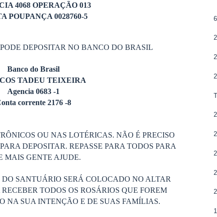
IA 4068 OPERAÇÃO 013
A POUPANÇA 0028760-5
6
2
 PODE DEPOSITAR NO BANCO DO BRASIL
2
Banco do Brasil
2
COS TADEU TEIXEIRA
Agencia 0683 -1
onta corrente 2176 -8
2
2
RÔNICOS OU NAS LOTÉRICAS. NÃO É PRECISO
PARA DEPOSITAR. REPASSE PARA TODOS PARA
2
 MAIS GENTE AJUDE.
2
S DO SANTUÁRIO SERÁ COLOCADO NO ALTAR
 RECEBER TODOS OS ROSÁRIOS QUE FOREM
2
 NA SUA INTENÇÃO E DE SUAS FAMÍLIAS.
1