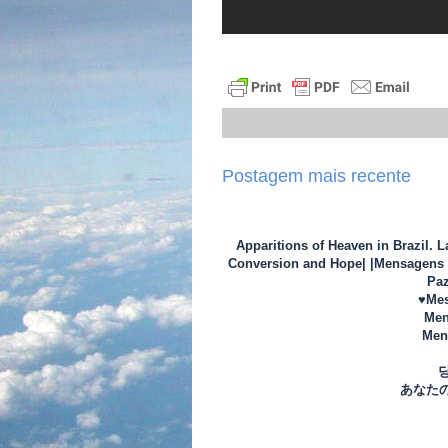
Postagem mais recente
Apparitions of Heaven in Brazil. 
Conversion and Hope| |Mensagens d
Paz
♥Mes
Men
Mens
あなた