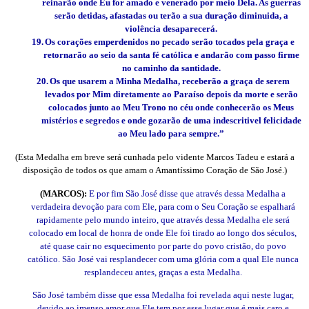
reinarão onde Eu for amado e venerado por meio Dela. As guerras
serão detidas, afastadas ou terão a sua duração diminuida, a
violência desaparecerá.
19.
Os corações emperdenidos no pecado serão tocados pela graça e
retornarão ao seio da santa fé católica e andarão com passo firme
no caminho da santidade.
20.
Os que usarem a Minha Medalha, receberão a graça de serem
levados por Mim diretamente ao Paraíso depois da morte e serão
colocados junto ao Meu Trono no céu onde conhecerão os Meus
mistérios e segredos e onde gozarão de uma indescritivel felicidade
ao Meu lado para sempre.”
(Esta Medalha em breve será cunhada pelo vidente Marcos Tadeu e estará a
disposição de todos os que amam o Amantíssimo Coração de São José.)
(MARCOS):
E por fim São José disse que através dessa Medalha a
verdadeira devoção para com Ele, para com o Seu Coração se espalhará
rapidamente pelo mundo inteiro, que através dessa Medalha ele será
colocado em local de honra de onde Ele foi tirado ao longo dos séculos,
até quase cair no esquecimento por parte do povo cristão, do povo
católico. São José vai resplandecer com uma glória com a qual Ele nunca
resplandeceu antes, graças a esta Medalha.
São José também disse que essa Medalha foi revelada aqui neste lugar,
devido ao imenso amor que Ele tem por esse lugar que é mais caro e