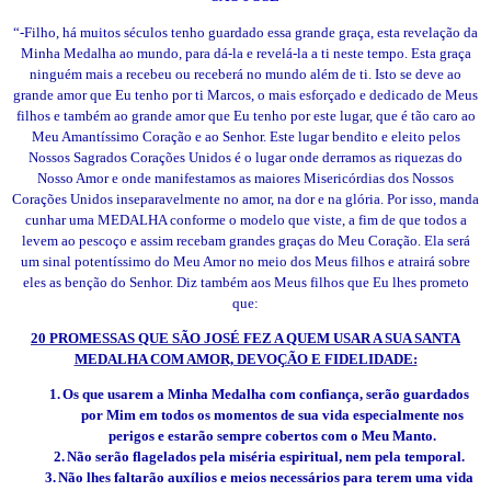
“-Filho, há muitos séculos tenho guardado essa grande graça, esta revelação da
Minha Medalha ao mundo, para dá-la e revelá-la a ti neste tempo. Esta graça
ninguém mais a recebeu ou receberá no mundo além de ti. Isto se deve ao
grande amor que Eu tenho por ti Marcos, o mais esforçado e dedicado de Meus
filhos e também ao grande amor que Eu tenho por este lugar, que é tão caro ao
Meu Amantíssimo Coração e ao Senhor. Este lugar bendito e eleito pelos
Nossos Sagrados Corações Unidos é o lugar onde derramos as riquezas do
Nosso Amor e onde manifestamos as maiores Misericórdias dos Nossos
Corações Unidos inseparavelmente no amor, na dor e na glória. Por isso, manda
cunhar uma MEDALHA conforme o modelo que viste, a fim de que todos a
levem ao pescoço e assim recebam grandes graças do Meu Coração. Ela será
um sinal potentíssimo do Meu Amor no meio dos Meus filhos e atrairá sobre
eles as benção do Senhor. Diz também aos Meus filhos que Eu lhes prometo
que:
20 PROMESSAS QUE SÃO JOSÉ FEZ A QUEM USAR A SUA SANTA
MEDALHA COM AMOR, DEVOÇÃO E FIDELIDADE:
1.
Os que usarem a Minha Medalha com confiança, serão guardados
por Mim em todos os momentos de sua vida especialmente nos
perigos e estarão sempre cobertos com o Meu Manto.
2.
Não serão flagelados pela miséria espiritual, nem pela temporal.
3.
Não lhes faltarão auxílios e meios necessários para terem uma vida