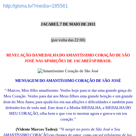
http://gloria.tv/?media=185561
JACAREÍ, 7 DE MAIO DE 2011
(por volta das 22:00)
REVELAÇÃO DA MEDALHA DO AMANTÍSSIMO CORAÇÃO DE SÃO
JOSÉ NAS APARIÇÕES DE JACAREÍ/SP BRASIL
MENSAGEM DO AMANTÍSSIMO CORAÇÃO DE SÃO JOSÉ
“-Marcos, Meu filho amadíssimo. Venho hoje para te dar uma grande graça do
Meu Coração. Venho para dar aos Meus filhos uma grande benção e um grande
dom do Meu Amor, para ajudá-los em sua aflições e dificuldades e também para
defender-los de todo mal. Este dom é a Minha MEDALHA, a MEDALHA DO
MEU CORAÇÃO, olha bem o que vou te mostrar agora e grava-o em teu
coração.”
(Vidente Marcos Tadeu):
“Vi surgir no peito de São José o Seu
AMANTÍSSIMO CORAÇÃO em chamas de amor, como um sol refulgente de luz,