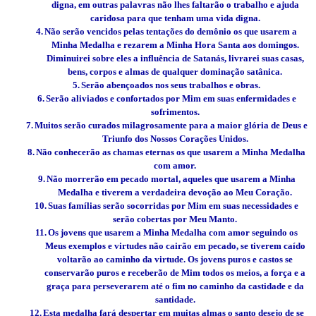
digna, em outras palavras não lhes faltarão o trabalho e ajuda
caridosa para que tenham uma vida digna.
4.
Não serão vencidos pelas tentações do demônio os que usarem a
Minha Medalha e rezarem a Minha Hora Santa aos domingos.
Diminuirei sobre eles a influência de Satanás, livrarei suas casas,
bens, corpos e almas de qualquer dominação satânica.
5.
Serão abençoados nos seus trabalhos e obras.
6.
Serão aliviados e confortados por Mim em suas enfermidades e
sofrimentos.
7.
Muitos serão curados milagrosamente para a maior glória de Deus e
Triunfo dos Nossos Corações Unidos.
8.
Não conhecerão as chamas eternas os que usarem a Minha Medalha
com amor.
9.
Não morrerão em pecado mortal, aqueles que usarem a Minha
Medalha e tiverem a verdadeira devoção ao Meu Coração.
10.
Suas famílias serão socorridas por Mim em suas necessidades e
serão cobertas por Meu Manto.
11.
Os jovens que usarem a Minha Medalha com amor seguindo os
Meus exemplos e virtudes não cairão em pecado, se tiverem caído
voltarão ao caminho da virtude. Os jovens puros e castos se
conservarão puros e receberão de Mim todos os meios, a força e a
graça para perseverarem até o fim no caminho da castidade e da
santidade.
12.
Esta medalha fará despertar em muitas almas o santo desejo de se