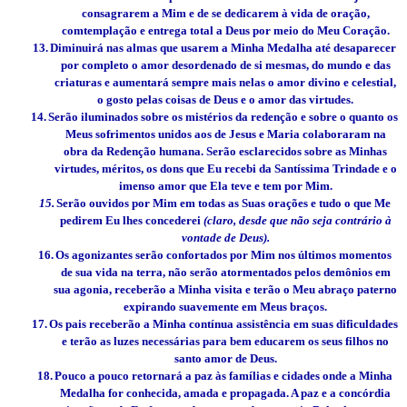
consagrarem a Mim e de se dedicarem à vida de oração,
comtemplação e entrega total a Deus por meio do Meu Coração.
13.
Diminuirá nas almas que usarem a Minha Medalha até desaparecer
por completo o amor desordenado de si mesmas, do mundo e das
criaturas e aumentará sempre mais nelas o amor divino e celestial,
o gosto pelas coisas de Deus e o amor das virtudes.
14.
Serão iluminados sobre os mistérios da redenção e sobre o quanto os
Meus sofrimentos unidos aos de Jesus e Maria colaboraram na
obra da Redenção humana. Serão esclarecidos sobre as Minhas
virtudes, méritos, os dons que Eu recebi da Santíssima Trindade e o
imenso amor que Ela teve e tem por Mim.
15.
Serão ouvidos por Mim em todas as Suas orações e tudo o que Me
pedirem Eu lhes concederei
(claro, desde que não seja contrário à
vontade de Deus).
16.
Os agonizantes serão confortados por Mim nos últimos momentos
de sua vida na terra, não serão atormentados pelos demônios em
sua agonia, receberão a Minha visita e terão o Meu abraço paterno
expirando suavemente em Meus braços.
17.
Os pais receberão a Minha contínua assistência em suas dificuldades
e terão as luzes necessárias para bem educarem os seus filhos no
santo amor de Deus.
18.
Pouco a pouco retornará a paz às famílias e cidades onde a Minha
Medalha for conhecida, amada e propagada. A paz e a concórdia