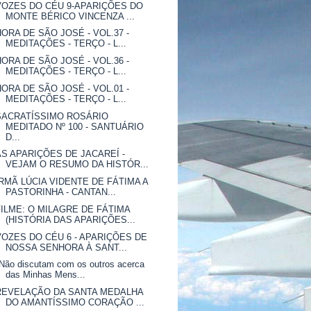
VOZES DO CÉU 9-APARIÇÕES DO
MONTE BÉRICO VINCENZA ...
HORA DE SÃO JOSÉ - VOL.37 -
MEDITAÇÕES - TERÇO - L...
HORA DE SÃO JOSÉ - VOL.36 -
MEDITAÇÕES - TERÇO - L...
HORA DE SÃO JOSÉ - VOL.01 -
MEDITAÇÕES - TERÇO - L...
SACRATÍSSIMO ROSÁRIO
MEDITADO Nº 100 - SANTUÁRIO
D...
AS APARIÇÕES DE JACAREÍ -
VEJAM O RESUMO DA HISTÓR...
IRMÃ LÚCIA VIDENTE DE FÁTIMA A
PASTORINHA - CANTAN...
FILME: O MILAGRE DE FÁTIMA
(HISTÓRIA DAS APARIÇÕES...
VOZES DO CÉU 6 - APARIÇÕES DE
NOSSA SENHORA À SANT...
Não discutam com os outros acerca
das Minhas Mens...
REVELAÇÃO DA SANTA MEDALHA
DO AMANTÍSSIMO CORAÇÃO ...