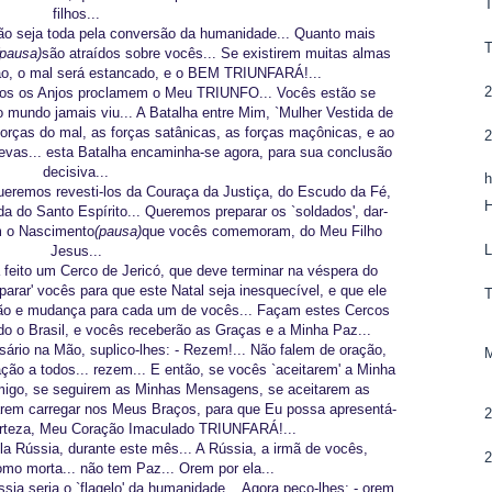
filhos...
o seja toda pela conversão da humanidade... Quanto mais
(pausa)
são atraídos sobre vocês... Se existirem muitas almas
ão, o mal será estancado, e o BEM TRIUNFARÁ!...
dos os Anjos proclamem o Meu TRIUNFO... Vocês estão se
o mundo jamais viu... A Batalha entre Mim, `Mulher Vestida de
forças do mal, as forças satânicas, as forças maçônicas, e ao
revas... esta Batalha encaminha-se agora, para sua conclusão
decisiva...
h
ueremos revesti-los da Couraça da Justiça, do Escudo da Fé,
 do Santo Espírito... Queremos preparar os `soldados', dar-
m o Nascimento
(pausa)
que vocês comemoram, do Meu Filho
Jesus...
 feito um Cerco de Jericó, que deve terminar na véspera do
parar' vocês para que este Natal seja inesquecível, e que ele
ão e mudança para cada um de vocês... Façam estes Cercos
o o Brasil, e vocês receberão as Graças e a Minha Paz...
rio na Mão, suplico-lhes: - Rezem!... Não falem de oração,
ão a todos... rezem... E então, se vocês `aceitarem' a Minha
omigo, se seguirem as Minhas Mensagens, se aceitarem as
rem carregar nos Meus Braços, para que Eu possa apresentá-
erteza, Meu Coração Imaculado TRIUNFARÁ!...
la Rússia, durante este mês... A Rússia, a irmã de vocês,
mo morta... não tem Paz... Orem por ela...
ia seria o `flagelo' da humanidade... Agora peço-lhes: - orem,