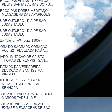
TERÇO DAS ALMAS - REZEMOS
PELAS SANTAS ALMAS DO PU...
TERÇO DAS DORES MEDITADO -
MENSAGENS DAS APARIÇÕES...
28 DE OUTUBRO - DIA DE SÃO
JUDAS TADEU
28 DE OUTUBRO - DIA DE SÃO
JUDAS TADEU
ttp://gloria.tv/?media=190077
HORA DO SAGRADO CORAÇÃO -
VOL. 22 - REVELADA NAS A...
LIVRO: IMITAÇÃO DE CRISTO -
THOMAS DE KEMPIS - SAN...
TRATADO DA VERDADEIRA
DEVOÇÃO À SANTÍSSIMA
VIRGEM ...
MEDJUGORJE - 25.10.2011-
MENSAGEM DE NOSSA
SENHORA...
23.10.2011 - PALESTRA DO VIDENTE
MARCOS TADEU - ME...
23.10.2011-VÍDEO-APARIÇÃO-
ÊXTASE-MENSAGENS DE SÃO ...