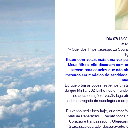
Dia 07/12/9
Men
"- Queridos filhos...
(pausa)
Eu Sou a
I
Estou com vocês mais uma vez para
Meus filhos, não discutam com o
servem para aqueles que não ob
mesmos em modelos de santidade, 
Men
Eu quero tornar vocês `espelhos crist
de que Minha LUZ brilhe neste mundo
os seus corações, vocês logo ati
sobrecarregado de sacrilégios e de 
Eu venho pedir-lhes hoje, que tran
Mês de Reparação... Peçam todos o
Coração é tranpassado... Ofereçam 
SE
(pausa)
reparado, desagravado, 