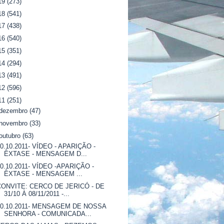
19
(273)
18
(541)
17
(438)
16
(540)
15
(351)
14
(294)
13
(491)
12
(596)
11
(251)
dezembro
(47)
novembro
(33)
outubro
(63)
30.10.2011- VÍDEO - APARIÇÃO -
ÊXTASE - MENSAGEM D...
30.10.2011- VÍDEO -APARIÇÃO -
ÊXTASE - MENSAGEM ...
CONVITE: CERCO DE JERICÓ - DE
31/10 À 08/11/2011 -...
30.10.2011- MENSAGEM DE NOSSA
SENHORA - COMUNICADA...