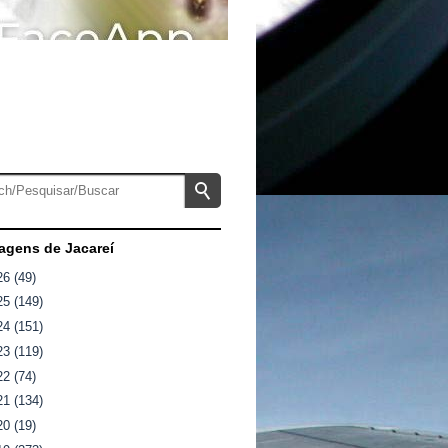
gens de Jacareí
26
(49)
25
(149)
24
(151)
23
(119)
22
(74)
21
(134)
20
(19)