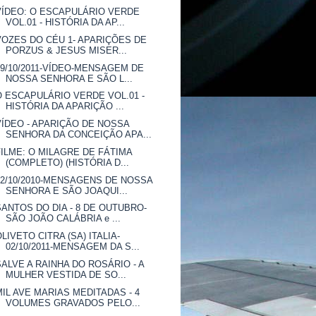
VÍDEO: O ESCAPULÁRIO VERDE
VOL.01 - HISTÓRIA DA AP...
VOZES DO CÉU 1- APARIÇÕES DE
PORZUS & JESUS MISER...
09/10/2011-VÍDEO-MENSAGEM DE
NOSSA SENHORA E SÃO L...
O ESCAPULÁRIO VERDE VOL.01 -
HISTÓRIA DA APARIÇÃO ...
VÍDEO - APARIÇÃO DE NOSSA
SENHORA DA CONCEIÇÃO APA...
FILME: O MILAGRE DE FÁTIMA
(COMPLETO) (HISTÓRIA D...
12/10/2010-MENSAGENS DE NOSSA
SENHORA E SÃO JOAQUI...
SANTOS DO DIA - 8 DE OUTUBRO-
SÃO JOÃO CALÁBRIA e ...
OLIVETO CITRA (SA) ITALIA-
02/10/2011-MENSAGEM DA S...
SALVE A RAINHA DO ROSÁRIO - A
MULHER VESTIDA DE SO...
MIL AVE MARIAS MEDITADAS - 4
VOLUMES GRAVADOS PELO...