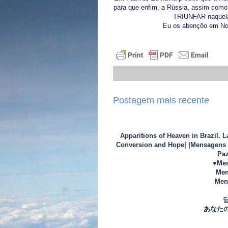
para que enfim, a Rússia, assim com
TRIUNFAR naquelas
Eu os abençôo em Nome
Postagem mais recente
Apparitions of Heaven in Brazil. 
Conversion and Hope| |Mensagens d
Paz
♥Mes
Men
Mens
あなた