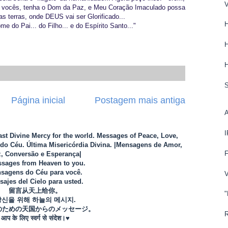
o vocês, tenha o Dom da Paz, e Meu Coração Imaculado possa
 terras, onde DEUS vai ser Glorificado...
 do Pai... do Filho... e do Espírito Santo..."
Página inicial
Postagem mais antiga
Last Divine Mercy for the world. Messages of Peace, Love,
o Céu. Última Misericórdia Divina. |Mensagens de Amor,
, Conversão e Esperança|
sages from Heaven to you.
sagens do Céu para você.
ajes del Cielo para usted.
留言从天上给你。
"
당신을 위해 하늘의 메시지.
のための天国からのメッセージ。
आप के लिए स्वर्ग से संदेश।♥