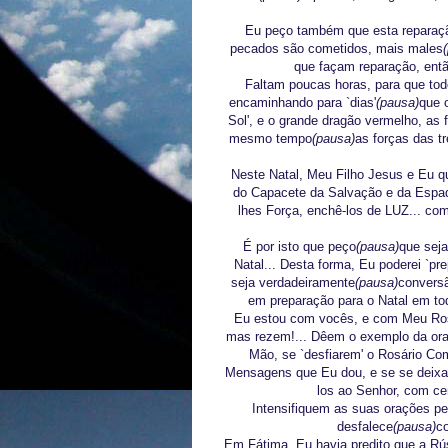
Eu peço também que esta reparaçã
pecados são cometidos, mais males
que façam reparação, ent
Faltam poucas horas, para que to
encaminhando para `dias'
(pausa)
que 
Sol', e o grande dragão vermelho, as 
mesmo tempo
(pausa)
as forças das t
Neste Natal, Meu Filho Jesus e Eu q
do Capacete da Salvação e da Espada
lhes Força, enchê-los de LUZ... co
É por isto que peço
(pausa)
que seja
Natal... Desta forma, Eu poderei `pre
seja verdadeiramente
(pausa)
convers
em preparação para o Natal em tod
Eu estou com vocês, e com Meu Rosá
mas rezem!... Dêem o exemplo da oraç
Mão, se `desfiarem' o Rosário C
Mensagens que Eu dou, e se se deixa
los ao Senhor, com c
Intensifiquem as suas orações pe
desfalece
(pausa)
co
Em Fátima, Eu havia predito que a Rúss