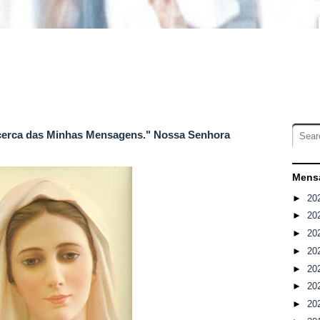
cerca das Minhas Mensagens." Nossa Senhora
Mensa
►
20
►
20
►
20
►
20
►
20
►
20
►
20