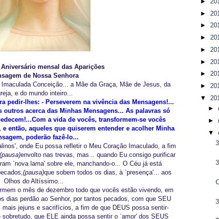
►
20
►
20
►
20
►
20
►
20
►
20
8 Aniversário mensal das Aparições
►
20
sagem de Nossa Senhora
 Imaculada Conceição... a Mãe da Graça, Mãe de Jesus, da
►
20
greja, e do mundo inteiro...
▼
20
 pedir-lhes: - Perseverem na vivência das Mensagens!...
►
s outros acerca das Minhas Mensagens... As palavras só
edecem!...Com a vida de vocês, transformem-se vocês
►
e então, aqueles que quiserem entender e acolher Minha
▼
sagem, poderão fazê-lo...
alinos', onde Eu possa refletir o Meu Coração Imaculado, a fim
(pausa)
envolto nas trevas, mas... quando Eu consigo purificar
ram `nova lama' sobre ele, manchando-o... O Céu já está
pecados,
(pausa)
que sobem todos os dias, à `presença'... aos
Olhos do Altíssimo...
sformem o mês de dezembro todo que vocês estão vivendo, em
s dias perdão ao Senhor, por tantos pecados, com que SEU
mais jejuns e sacrifícios, a fim de que DEUS possa sentir-
e sobretudo, que ELE ainda possa sentir o `amor' dos SEUS