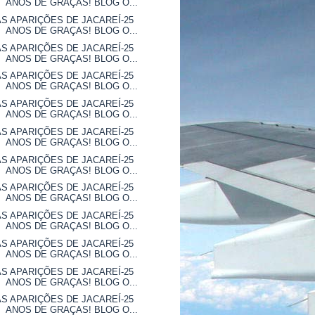
ANOS DE GRAÇAS! BLOG O...
AS APARIÇÕES DE JACAREÍ-25
ANOS DE GRAÇAS! BLOG O...
AS APARIÇÕES DE JACAREÍ-25
ANOS DE GRAÇAS! BLOG O...
AS APARIÇÕES DE JACAREÍ-25
ANOS DE GRAÇAS! BLOG O...
AS APARIÇÕES DE JACAREÍ-25
ANOS DE GRAÇAS! BLOG O...
AS APARIÇÕES DE JACAREÍ-25
ANOS DE GRAÇAS! BLOG O...
AS APARIÇÕES DE JACAREÍ-25
ANOS DE GRAÇAS! BLOG O...
AS APARIÇÕES DE JACAREÍ-25
ANOS DE GRAÇAS! BLOG O...
AS APARIÇÕES DE JACAREÍ-25
ANOS DE GRAÇAS! BLOG O...
AS APARIÇÕES DE JACAREÍ-25
ANOS DE GRAÇAS! BLOG O...
AS APARIÇÕES DE JACAREÍ-25
ANOS DE GRAÇAS! BLOG O...
AS APARIÇÕES DE JACAREÍ-25
ANOS DE GRAÇAS! BLOG O...