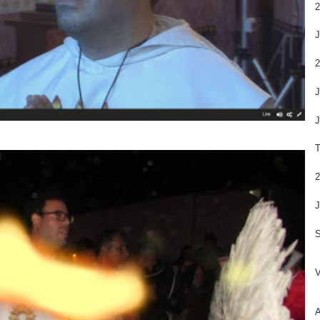
2
2
J
T
2
J