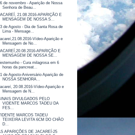
6 de novembro - Aparição de Nossa
Senhora de Beau...
JACAREÍ, 21.08.2016-APARIÇÃO E
MENSAGEM DE NOSSA S...
3 de Agosto - Dia de Santa Rosa de
Lima - Mensage...
acareí,21.08.2016-Vídeo-Aparição e
Mensagem de No...
JACAREÍ,20.08.2016-APARIÇÃO E
MENSAGEM DE NOSSA SE...
estemunho - Cura milagrosa em 6
horas da pancreat...
1 de Agosto-Aniversário Aparição de
NOSSA SENHORA...
acareí, 20.08.2016-Vídeo-Aparição e
Mensagem de N...
SINAIS DIVULGADOS PELO
VIDENTE MARCOS TADEU DA
FES...
VIDENTE MARCOS TADEU
TEIXEIRA LEVITA 6CM DO CHÃO
D...
AS APARIÇÕES DE JACAREÍ-25