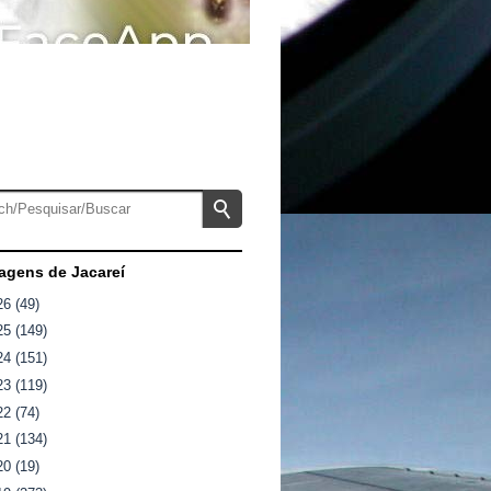
gens de Jacareí
26
(49)
25
(149)
24
(151)
23
(119)
22
(74)
21
(134)
20
(19)