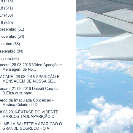
19
(273)
18
(541)
17
(438)
16
(540)
dezembro
(51)
novembro
(54)
outubro
(65)
setembro
(84)
agosto
(56)
acareí,28.08.2016-Vídeo-Aparição e
Mensagem de No...
JACAREÍ,28.08.2016-APARIÇÃO E
MENSAGEM DE NOSSA SE...
acareí,21.08.2016-Dossiê Cura da
D.Elza cura panc...
erco da Imaculada Conceicao -
Mística Cidade de D...
28.08.2016-ÊXTASE DO VIDENTE
MARCOS TADEAPARIÇÃO D...
FILME LA SALETTE A APARICAO O
GRANDE SEGREDO - O A...