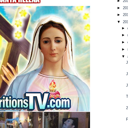
►
20
►
20
►
20
▼
20
►
►
►
►
▼
J
J
T