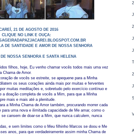
2
2
CAREÍ, 21 DE AGOSTO DE 2016
CLIQUE NO LINK E OUÇA:
J
AGEIRADAPAZJACAREI.BLOGSPOT.COM.BR
OLA DE SANTIDADE E AMOR DE NOSSA SENHORA
DE NOSSA SENHORA E SANTA HELENA
T
dos filhos, hoje, Eu venho chamar vocês todos mais uma vez
ha Chama de Amor.
2
coração de vocês se estreite, se apequene para a Minha
ilatem os seus corações ainda mais por muitas e ferventes
J
por muitas meditações e, sobretudo pelo exercício contínuo e
s e a doação completa de vocês a Mim, para que a Minha
e mais e mais até a plenitude.
para a Minha Chama de Amor também, procurando morrer cada
e para uma nova e ilimitada capacidade de Me amar, como o
s se cansem de doar-se a Mim, que nunca calculem, nunca
das, e sem limites como o Meu filhinho Marcos se doou e Me
esses anos, para que verdadeiramente assim minha Chama de