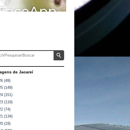
gens de Jacareí
26
(49)
25
(149)
24
(151)
23
(119)
22
(74)
21
(134)
20
(19)