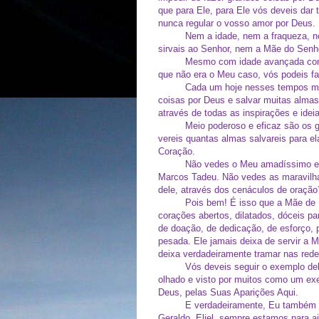
que para Ele, para Ele vós deveis dar 
nunca regular o vosso amor por Deus.
Nem a idade, nem a fraqueza, 
sirvais ao Senhor, nem a Mãe do Senh
Mesmo com idade avançada com
que não era o Meu caso, vós podeis fa
Cada um hoje nesses tempos ma
coisas por Deus e salvar muitas almas.
através de todas as inspirações e idei
Meio poderoso e eficaz são os 
vereis quantas almas salvareis para el
Coração.
Não vedes o Meu amadíssimo e 
Marcos Tadeu. Não vedes as maravilha
dele, através dos cenáculos de oração
Pois bem! É isso que a Mãe de D
corações abertos, dilatados, dóceis p
de doação, de dedicação, de esforço
pesada. Ele jamais deixa de servir a 
deixa verdadeiramente tramar nas redes
Vós deveis seguir o exemplo de
olhado e visto por muitos como um ex
Deus, pelas Suas Aparições Aqui.
E verdadeiramente, Eu também e
Geraldo, Eliel, sempre estamos para a