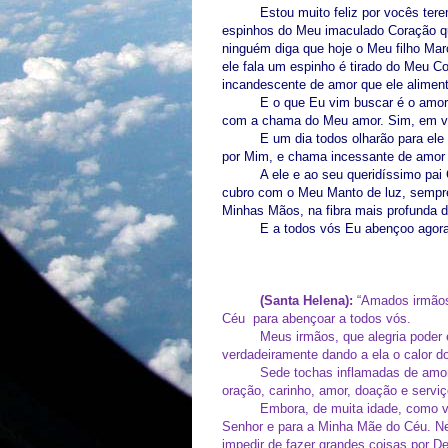
Estou muito feliz por vocês ter
espinhos do Meu imaculado Coração q
ninguém diga que hoje o Meu filho Mar
ele fala um espinho é tirado do Meu C
incandescente de amor que ele alimen
E o que Eu vim buscar é o amor
com a chama do Meu amor. Sim, em ver
E um dia todos olharão para el
por Mim, e chama incessante de amor
A ele e ao seu queridíssimo pai 
cubro com o Meu Manto de luz, sempre
Minhas Mãos, na fibra mais profunda 
E a todos vós Eu abençoo agora
(Santa Helena):
“Amados irmãos 
Céu para abençoar a todos vós.
Meus irmãos, que alegria poder
verdadeiramente dando a ela o calor 
Sede tochas inflamadas de amor 
oração, carinho, amor, doação e servi
Embora, de muita idade, como vi
Senhor e para a Minha Mãe do Céu. N
impedir de fazer grandes coisas por D