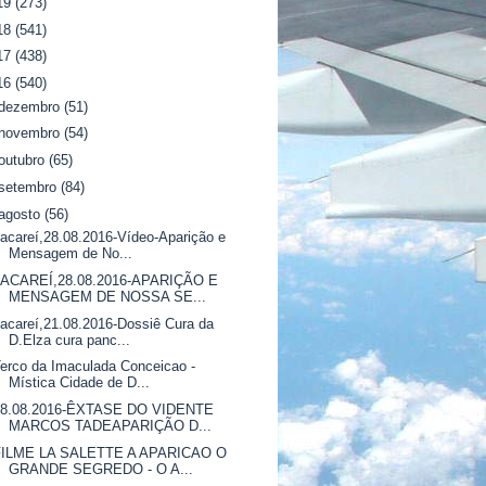
19
(273)
18
(541)
17
(438)
16
(540)
dezembro
(51)
novembro
(54)
outubro
(65)
setembro
(84)
agosto
(56)
acareí,28.08.2016-Vídeo-Aparição e
Mensagem de No...
JACAREÍ,28.08.2016-APARIÇÃO E
MENSAGEM DE NOSSA SE...
acareí,21.08.2016-Dossiê Cura da
D.Elza cura panc...
erco da Imaculada Conceicao -
Mística Cidade de D...
28.08.2016-ÊXTASE DO VIDENTE
MARCOS TADEAPARIÇÃO D...
FILME LA SALETTE A APARICAO O
GRANDE SEGREDO - O A...