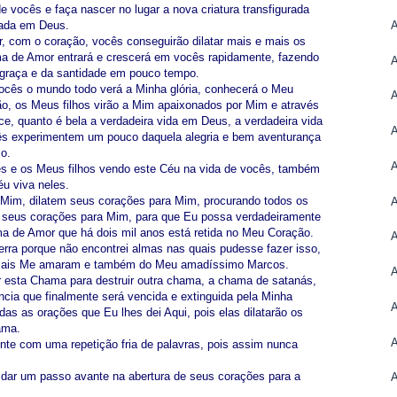
vocês e faça nascer no lugar a nova criatura transfigurada
zada em Deus.
 com o coração, vocês conseguirão dilatar mais e mais os
a de Amor entrará e crescerá em vocês rapidamente, fazendo
 graça e da santidade em pouco tempo.
ocês o mundo todo verá a Minha glória, conhecerá o Meu
ão, os Meus filhos virão a Mim apaixonados por Mim e através
e, quanto é bela a verdadeira vida em Deus, a verdadeira vida
ês experimentem um pouco daquela alegria e bem aventurança
o.
cês e os Meus filhos vendo este Céu na vida de vocês, também
éu viva neles.
 Mim, dilatem seus corações para Mim, procurando todos os
ar seus corações para Mim, para que Eu possa verdadeiramente
a de Amor que há dois mil anos está retida no Meu Coração.
rra porque não encontrei almas nas quais pudesse fazer isso,
 mais Me amaram e também do Meu amadíssimo Marcos.
r esta Chama para destruir outra chama, a chama de satanás,
ncia que finalmente será vencida e extinguida pela Minha
s as orações que Eu lhes dei Aqui, pois elas dilatarão os
ama.
nte com uma repetição fria de palavras, pois assim nunca
 dar um passo avante na abertura de seus corações para a