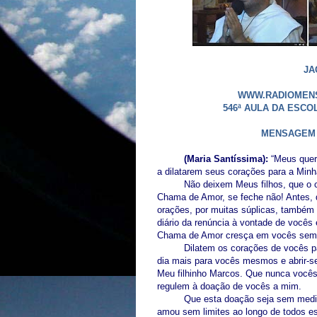
JA
WWW.RADIOMENS
546ª AULA DA ESC
MENSAGEM 
(Maria Santíssima):
“Meus queri
a dilatarem seus corações para a Min
Não deixem Meus filhos, que o 
Chama de Amor, se feche não! Antes, d
orações, por muitas súplicas, também 
diário da renúncia à vontade de você
Chama de Amor cresça em vocês sempr
Dilatem os corações de vocês 
dia mais para vocês mesmos e abrir-s
Meu filhinho Marcos. Que nunca você
regulem à doação de vocês a mim.
Que esta doação seja sem medi
amou sem limites ao longo de todos 