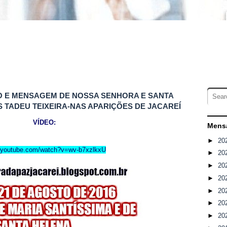
ÇÃO E MENSAGEM DE NOSSA SENHORA E SANTA
 TADEU TEIXEIRA-NAS APARIÇÕES DE JACAREÍ
VÍDEO:
Mensa
►
20
w.youtube.com/watch?v=wv-b7xzlkxU
►
20
►
20
►
20
►
20
►
20
►
20