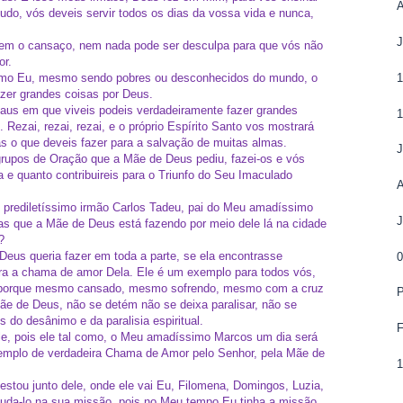
tudo, vós deveis servir todos os dias da vossa vida e nunca,
nem o cansaço, nem nada pode ser desculpa para que vós não
or.
o Eu, mesmo sendo pobres ou desconhecidos do mundo, o
zer grandes coisas por Deus.
us em que viveis podeis verdadeiramente fazer grandes
 Rezai, rezai, rezai, e o próprio Espírito Santo vos mostrará
as o que deveis fazer para a salvação de muitas almas.
grupos de Oração que a Mãe de Deus pediu, fazei-os e vós
a e quanto contribuireis para o Triunfo do Seu Imaculado
prediletíssimo irmão Carlos Tadeu, pai do Meu amadíssimo
s que a Mãe de Deus está fazendo por meio dele lá na cidade
?
eus queria fazer em toda a parte, se ela encontrasse
0
ara a chama de amor Dela. Ele é um exemplo para todos vós,
, porque mesmo cansado, mesmo sofrendo, mesmo com a cruz
Mãe de Deus, não se detém não se deixa paralisar, não se
 do desânimo e da paralisia espiritual.
le, pois ele tal como, o Meu amadíssimo Marcos um dia será
emplo de verdadeira Chama de Amor pelo Senhor, pela Mãe de
stou junto dele, onde ele vai Eu, Filomena, Domingos, Luzia,
juda-lo na sua missão, pois no Meu tempo Eu tinha a missão