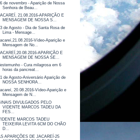
6 de novembro - Aparição de Nossa
Senhora de Beau...
JACAREÍ, 21.08.2016-APARIÇÃO E
MENSAGEM DE NOSSA S...
3 de Agosto - Dia de Santa Rosa de
Lima - Mensage...
acareí,21.08.2016-Vídeo-Aparição e
Mensagem de No...
JACAREÍ,20.08.2016-APARIÇÃO E
MENSAGEM DE NOSSA SE...
estemunho - Cura milagrosa em 6
horas da pancreat...
1 de Agosto-Aniversário Aparição de
NOSSA SENHORA...
acareí, 20.08.2016-Vídeo-Aparição e
Mensagem de N...
SINAIS DIVULGADOS PELO
VIDENTE MARCOS TADEU DA
FES...
VIDENTE MARCOS TADEU
TEIXEIRA LEVITA 6CM DO CHÃO
D...
AS APARIÇÕES DE JACAREÍ-25