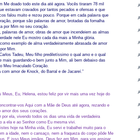
em Me doado todo este dia até agora. Vocês tiraram 78 mil
ue estavam cravados por tantos pecados e ofensas e que
cos falou muito e rezou pouco. Porque em cada palavra que
oração, porque são palavras de amor, brotadas da fornalha
ta por Mim no seu coração.
, palavras de amor, obras de amor que incendeiem as almas
dade nele Eu mostro cada dia mais a Minha glória.
e como exemplo de alma verdadeiramente abrasada de amor
 por Mim.
Carlos Tadeu, Meu filho prediletíssimo o qual amo e o qual
 mais guardando-o bem junto a Mim, ali bem debaixo das
do Meu Imaculado Coração.
 com amor de Knock, do Barral e de Jacareí.”
Meus, Eu, Helena, estou feliz por vir mais uma vez hoje do
 encontrar-vos Aqui com a Mãe de Deus até agora, rezando e
do amor dos seus corações.
por ela, vivendo todos os dias uma vida de verdadeira
ço a ela e ao Senhor como Eu mesma vivi.
stes hoje na Minha vida, Eu servi e trabalhei muito para o
em a idade, nem o cansaço, nem a fraqueza do corpo pôde Me
eus. E isso Meus irmãos, Deus fez em Mim, para vos ensinar