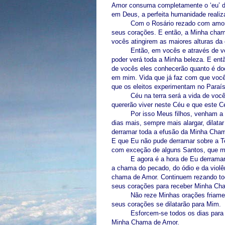
Amor consuma completamente o ‘eu’ de 
em Deus, a perfeita humanidade reali
Com o Rosário rezado com amor,
seus corações. E então, a Minha cham
vocês atingirem as maiores alturas da
Então, em vocês e através de v
poder verá toda a Minha beleza. E ent
de vocês eles conhecerão quanto é doc
em mim. Vida que já faz com que voc
que os eleitos experimentam no Paraís
Céu na terra será a vida de vo
quererão viver neste Céu e que este C
Por isso Meus filhos, venham a
dias mais, sempre mais alargar, dilat
derramar toda a efusão da Minha Cham
E que Eu não pude derramar sobre a Te
com exceção de alguns Santos, que
E agora é a hora de Eu derrama
a chama do pecado, do ódio e da violê
chama de Amor. Continuem rezando toda
seus corações para receber Minha Ch
Não reze Minhas orações friame
seus corações se dilatarão para Mim.
Esforcem-se todos os dias para
Minha Chama de Amor.