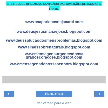
SITE E BLOGS OFICIAIS DO SANTUÁRIO DAS APARIÇÕES DE JACAREÍ SP
BRASIL:
www.asaparicoesdejacarei.c
om
www.deusjesusmariaejose.bl
ogspot.com
www.deussolucaodosmeusprob
lemas.blogspot.com
www.sinaissobrenaturais.bl
ogspot.com
www.mensagensurgentesdossa
gradoscoracoes.blogspot.co
m
www.mensagensdenossasenhor
a.blogspot.com
‹
›
Página inicial
Ver versão para a web