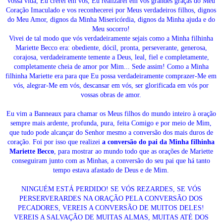
vossa vida, Eu crerei em vós, Eu realizarei em vós grandes graças do Meu
Coração Imaculado e vos reconhecerei por Meus verdadeiros filhos, dignos
do Meu Amor, dignos da Minha Misericórdia, dignos da Minha ajuda e do
Meu socorro!
Vivei de tal modo que vós verdadeiramente sejais como a Minha filhinha
Mariette Becco era: obediente, dócil, pronta, perseverante, generosa,
corajosa, verdadeiramente temente a Deus, leal, fiel e completamente,
completamente cheia de amor por Mim... Sede assim! Como a Minha
filhinha Mariette era para que Eu possa verdadeiramente comprazer-Me em
vós, alegrar-Me em vós, descansar em vós, ser glorificada em vós por
vossas obras de amor.
Eu vim a Banneaux para chamar os Meus filhos do mundo inteiro à oração
sempre mais ardente, profunda, pura, feita Comigo e por meio de Mim,
que tudo pode alcançar do Senhor mesmo a conversão dos mais duros de
coração. Foi por isso que realizei
a conversão do pai da Minha filhinha
Mariette Becco
, para mostrar ao mundo todo que as orações de Mariette
conseguiram junto com as Minhas, a conversão do seu pai que há tanto
tempo estava afastado de Deus e de Mim.
NINGUÉM ESTÁ PERDIDO! SE VÓS REZARDES, SE VÓS
PERSERVERARDES NA ORAÇÃO PELA CONVERSÃO DOS
PECADORES, VEREIS A CONVERSÃO DE MUITOS DELES!
VEREIS A SALVAÇÃO DE MUITAS ALMAS, MUITAS ATÉ DOS