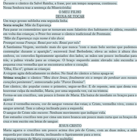
Durante o cântico da Salvé Rainha, a frase, por um tempo suspensa, continuou.
Nossa Senhora traz a sentença da Misericóridia:
O MEU FILHO
DEIXA-SE TOCAR
Um traço grosso sublinha esta segunda linha.
Sexta oração
: Mãe da Esperança
Para parar os comentários que se tornavam num falatório dos habitantes da aldeia, reunidos
em volta das crianças, o Prior fez entoar o cântico tradicional de Pontmain.
"Mãe da Esperança cujo nome é tão doce.
Protegei nossa França. Rezai por nós. Rezai por nós"
A Santíssima Virgem, sorrindo mais do que nunca "com o mais belo sorriso que pudemos
contemplar durante a aparição", escreverá José Berbedette, eleva as mãos à altura dos
ombros, os cotovelos ligeiramente apoiados dos lados, as mãos um pouco inclinadas para
trás, a palma virada para as crianças. O braço esquerdo assim elevado não escondia a
pequena cruz vermelha que se encontrava sobre o coração.
"Olha, Ela ri", gritam as crianças.
A virgem agita delicadamente os dedos. No final do cântico a faixa apaga-se.
Sétima oração:
o cântico
"Meu doce Jesus, finalmente eis o tempo de perdoar aos nossos
corações penitentes"
, entrecortado pelo
"Parce Domine"
.
Este cântico, tão popular como o primeiro, segue-se-lhe. E de repente, sem que desta vez
houvesse culpa da multidão, Maria, por uma segunda vez, cai na tristeza.
Forma-se um crucifixo, um pouco à frente de Maria. Ela baixa de imediato os braços para o
agarrar.
A cruz é vermelha escura, cor de sangue venoso das veias; o Cristo, vermelho vivo, como o
sangue arterial. Tem a cabeça inclinada para a esquerda.
O sangue de Cristo não escorre. Nenhum movimento que indique vida.
Este estranho crucifixo tem por cima um trave branca um pouco mais curta que os braços da
cruz e tem escrito em letras de sangue:
JESUS CRISTO
Maria agarra o crucifixo um pouco acima dos pés de Cristo, com as duas mãos, a mão
esquerda por cima da direita, inclinando-o ligeiramente para a terra.
A imensa tristeza de Maria contagiou a multidão.