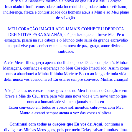
BREVE e Banneaux mesmo é a prova de que Eu e o Meu Coração
Imaculado triunfaremos sobre toda incredulidade, sobre todo o ceticismo,
indiferença, frieza e contrariedade dos homens ateus a Mim e ao Meu plano
de salvação.
MEU CORAÇÃO IMACULADO JAMAIS CONHECEU DERROTA
DEFINITIVA PARA SATANÁS, e é por isso que em breve Meu Pé o
esmagará, pisará na sua cabeça e o Mundo todo sairá da grande escravidão
na qual vive para conhecer uma era nova de paz, graça, amor divino e
santidade.
A vós Meus filhos, peço apenas docilidade, obediência completa ás Minhas
Mensagens, confiança e esperança no Meu Coração Imaculado. Assim como
nunca abandonei a Minha filhinha Mariette Becco ao longo de toda vida
dela, nunca vos abandonarei! Eu estarei sempre convosco Minhas crianças!
Vós já tendes os vossos nomes gravados no Meu Imaculado Coração e em
breve a Mãe do Céu, trará para vós uma nova vida e um novo tempo que
nunca a humanidade viu nem jamais conheceu.
Estou convosco em todos os vossos sofrimentos, cubro-vos com Meu
Manto e estarei sempre atenta a voz das vossas súplicas.
Continuai com todas as orações que Eu vos dei Aqui
, continuai a
divulgar as Minhas Mensagens, pois por meio Delas, salvarei muitas almas