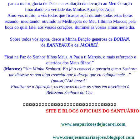
para a maior gloria de Deus e a exaltação da devoção ao Meu Coração
Imaculado e a verdade das Minhas Aparições Aqui.
Amo-vos muito, a vós todos que ficastes aqui durante todas estas horas
rezando, meditando, ouvindo as Meditações do Meu filhinho Marcos, pela
boca do qual falei aos vossos corações, iluminei as vossas almas neste dia.
Sobre todos vós agora, desce a Minha Benção generosa de
BOHAN
,
de
BANNEAUX
e de
JACAREÍ
.
Ficai na Paz do Senhor filhos Meus. A Paz a ti Marcos, o mais esforçado e
queridos dos Meus filhos!”
(Marcos:)
“
Sim Minha Senhora! Eu já o comecei e gostaria que a Senhora
me dissesse se tem algo especial que a deseja que eu coloque nele...”
(pausa)”Até breve!”
Finaliza-se a Aparição, os escravos tocam os sinos em reverência à
Belíssima Senhora do Céu.
SITE E BLOGS OFICIAIS DO SANTUÁRIO
www.asaparicoesdejacarei.com
www.deusjesusmariaejose.blogspot.com