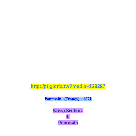
http://pt.gloria.tv/?media=133387
Pontmain - (França) + 1871
Nossa Senhora
de
Pontmain