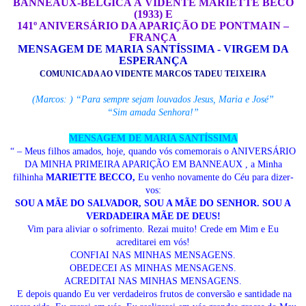
BANNEAUX-BÉLGICA À VIDENTE MARIETTE BECO
(1933) E
141
º ANIVERSÁRIO DA APARIÇÃO DE PONTMAIN –
FRANÇA
MENSAGEM DE MARIA SANTÍSSIMA - VIRGEM DA
ESPERANÇA
COMUNICADA AO VIDENTE MARCOS TADEU TEIXEIRA
(Marcos: ) “Para sempre sejam louvados Jesus, Maria e José”
“Sim amada Senhora!”
MENSAGEM DE MARIA SANTÍSSIMA
“ – Meus filhos amados, hoje, quando vós comemorais o ANIVERSÁRIO
DA MINHA PRIMEIRA APARIÇÃO EM BANNEAUX , a Minha
filhinha
MARIETTE BECCO
,
Eu venho novamente do Céu para dizer-
vos:
SOU A MÃE DO SALVADOR, SOU A MÃE DO SENHOR. SOU A
VERDADEIRA MÃE DE DEUS!
Vim para aliviar o sofrimento. Rezai muito! Crede em Mim e Eu
acreditarei em vós!
CONFIAI NAS MINHAS MENSAGENS.
OBEDECEI AS MINHAS MENSAGENS.
ACREDITAI NAS MINHAS MENSAGENS.
E depois quando Eu ver verdadeiros frutos de conversão e santidade na