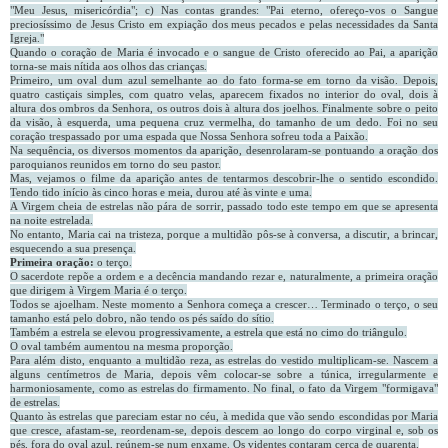
"Meu Jesus, misericórdia"; c) Nas contas grandes: "Pai eterno, ofereço-vos o Sangue
preciosíssimo de Jesus Cristo em expiação dos meus pecados e pelas necessidades da Santa
Igreja."
Quando o coração de Maria é invocado e o sangue de Cristo oferecido ao Pai, a aparição
torna-se mais nítida aos olhos das crianças.
Primeiro, um oval dum azul semelhante ao do fato forma-se em torno da visão. Depois,
quatro castiçais simples, com quatro velas, aparecem fixados no interior do oval, dois à
altura dos ombros da Senhora, os outros dois à altura dos joelhos. Finalmente sobre o peito
da visão, à esquerda, uma pequena cruz vermelha, do tamanho de um dedo. Foi no seu
coração trespassado por uma espada que Nossa Senhora sofreu toda a Paixão.
Na sequência, os diversos momentos da aparição, desenrolaram-se pontuando a oração dos
paroquianos reunidos em torno do seu pastor.
Mas, vejamos o filme da aparição antes de tentarmos descobrir-lhe o sentido escondido.
Tendo tido início às cinco horas e meia, durou até às vinte e uma.
A Virgem cheia de estrelas não pára de sorrir, passado todo este tempo em que se apresenta
na noite estrelada.
No entanto, Maria cai na tristeza, porque a multidão pôs-se à conversa, a discutir, a brincar,
esquecendo a sua presença.
Primeira oração:
o terço.
O sacerdote repõe a ordem e a decência mandando rezar e, naturalmente, a primeira oração
que dirigem à Virgem Maria é o terço.
Todos se ajoelham. Neste momento a Senhora começa a crescer… Terminado o terço, o seu
tamanho está pelo dobro, não tendo os pés saído do sítio.
Também a estrela se elevou progressivamente, a estrela que está no cimo do triângulo.
O oval também aumentou na mesma proporção.
Para além disto, enquanto a multidão reza, as estrelas do vestido multiplicam-se. Nascem a
alguns centímetros de Maria, depois vêm colocar-se sobre a túnica, irregularmente e
harmoniosamente, como as estrelas do firmamento. No final, o fato da Virgem "formigava"
de estrelas.
Quanto às estrelas que pareciam estar no céu, à medida que vão sendo escondidas por Maria
que cresce, afastam-se, reordenam-se, depois descem ao longo do corpo virginal e, sob os
pés, fora do oval azul, reúnem-se num enxame. Os videntes contaram cerca de quarenta.