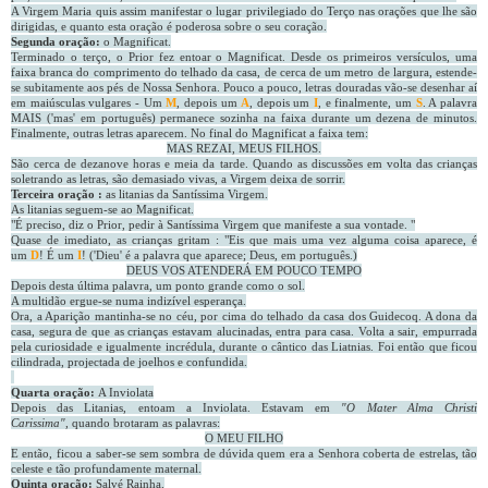
A Virgem Maria quis assim manifestar o lugar privilegiado do Terço nas orações que lhe são
dirigidas, e quanto esta oração é poderosa sobre o seu coração.
Segunda oração:
o Magnificat.
Terminado o terço, o Prior fez entoar o Magnificat. Desde os primeiros versículos, uma
faixa branca do comprimento do telhado da casa, de cerca de um metro de largura, estende-
se subitamente aos pés de Nossa Senhora. Pouco a pouco, letras douradas vão-se desenhar aí
em maiúsculas vulgares - Um
M
, depois um
A
, depois um
I
, e finalmente, um
S
. A palavra
MAIS ('mas' em português) permanece sozinha na faixa durante um dezena de minutos.
Finalmente, outras letras aparecem. No final do Magnificat a faixa tem:
MAS REZAI, MEUS FILHOS.
São cerca de dezanove horas e meia da tarde. Quando as discussões em volta das crianças
soletrando as letras, são demasiado vivas, a Virgem deixa de sorrir.
Terceira oração :
as litanias da Santíssima Virgem.
As litanias seguem-se ao Magnificat.
"É preciso, diz o Prior, pedir à Santíssima Virgem que manifeste a sua vontade. "
Quase de imediato, as crianças gritam : "Eis que mais uma vez alguma coisa aparece, é
um
D
! É um
I
! ('Dieu' é a palavra que aparece; Deus, em português.)
DEUS VOS ATENDERÁ EM POUCO TEMPO
Depois desta última palavra, um ponto grande como o sol.
A multidão ergue-se numa indizível esperança.
Ora, a Aparição mantinha-se no céu, por cima do telhado da casa dos Guidecoq. A dona da
casa, segura de que as crianças estavam alucinadas, entra para casa. Volta a sair, empurrada
pela curiosidade e igualmente incrédula, durante o cântico das Liatnias. Foi então que ficou
cilindrada, projectada de joelhos e confundida.
Quarta oração:
A Inviolata
Depois das Litanias, entoam a Inviolata. Estavam em
"O Mater Alma Christi
Carissima",
quando brotaram as palavras:
O MEU FILHO
E então, ficou a saber-se sem sombra de dúvida quem era a Senhora coberta de estrelas, tão
celeste e tão profundamente maternal.
Quinta oração:
Salvé Rainha.