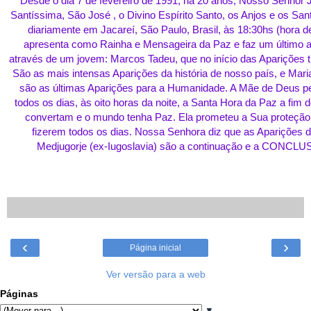
Desde o dia 7 de fevereiro de 1991, há 20 anos, Nosso Senhor J
Santíssima, São José , o Divino Espírito Santo, os Anjos e os S
diariamente em Jacareí, São Paulo, Brasil, às 18:30hs (hora de
apresenta como Rainha e Mensageira da Paz e faz um último a
através de um jovem: Marcos Tadeu, que no início das Aparições 
São as mais intensas Aparições da história de nosso país, e Mari
são as últimas Aparições para a Humanidade. A Mãe de Deus ped
todos os dias, às oito horas da noite, a Santa Hora da Paz a fim d
convertam e o mundo tenha Paz. Ela prometeu a Sua proteção 
fizerem todos os dias. Nossa Senhora diz que as Aparições d
Medjugorje (ex-Iugoslavia) são a continuação e a CONCLU
‹
›
Página inicial
Ver versão para a web
Páginas
▼