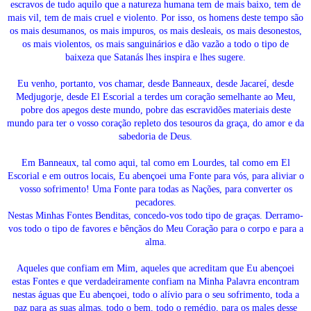
escravos de tudo aquilo que a natureza humana tem de mais baixo, tem de
mais vil, tem de mais cruel e violento. Por isso, os homens deste tempo são
os mais desumanos, os mais impuros, os mais desleais, os mais desonestos,
os mais violentos, os mais sanguinários e dão vazão a todo o tipo de
baixeza que Satanás lhes inspira e lhes sugere.
Eu venho, portanto, vos chamar, desde Banneaux, desde Jacareí, desde
Medjugorje, desde El Escorial a terdes um coração semelhante ao Meu,
pobre dos apegos deste mundo, pobre das escravidões materiais deste
mundo para ter o vosso coração repleto dos tesouros da graça, do amor e da
sabedoria de Deus.
Em Banneaux, tal como aqui, tal como em Lourdes, tal como em El
Escorial e em outros locais, Eu abençoei uma Fonte para vós, para aliviar o
vosso sofrimento! Uma Fonte para todas as Nações, para converter os
pecadores.
Nestas
Minhas Fontes Benditas
, concedo-vos todo tipo de graças. Derramo-
vos todo o tipo de favores e bênçãos do Meu Coração para o corpo e para a
alma.
Aqueles que confiam em Mim, aqueles que acreditam que Eu abençoei
estas Fontes e que verdadeiramente confiam na Minha Palavra encontram
nestas águas que Eu abençoei, todo o alívio para o seu sofrimento, toda a
paz para as suas almas, todo o bem, todo o remédio, para os males desse