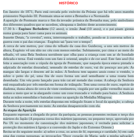
HISTÓRICO
Em Janeiro de 1871, Paris está cercada pelo exército da Prússia que há três anos mantém
prisioneiro Napoleão III. Pontmain situa-se entre a Bretanha e a Normandia
A aparição de Pontmain marca o fim da invasão prússica da Bretanha mas, pelo simbolismo
dos diferentes quadros que se sucedem, ultrapassa o âmbito deste acontecimento.
17.30 h -
Eugéneo Berbedette
(12 anos), o irmão
José
(10 anos), e o pai pisam giestas
numa granja para fazer cama para os animais.
Jeanette Detais, "a coveira", entra, interrompendo o trabalho, pondo-se à conversa sobre a
guerra com o pai das crianças. Eugénio sai "para ver o tempo".
A cerca de sete metros, por cima do telhado da casa dos Guidecoq, a uns seis metros de
altura, Eugénio vê um sítio no céu com menos estrelas. Subitamente, por cima e ao meio do
telhado, vê uma Bela Senhora sorridente que olha para a criança com um ar de bondade
delicada e terna. Está vestida com um fato à oriental, amplo e de cor azul. Este fato azul (foi
feita a associação com a cúpula da igreja de Pontmain, que naquela época estava pintada e
salpicada de estrelas douradas), semeado de estrelas de ouro, vai do pescoço aos pés. As
mangas são largas e descem até às mãos. A Senhora tem sapatos azuis como o vestido, e
sobre o peito do pé, uma fita de ouro forma um anel semelhante a uma roseta bem
desenhada. Um véu preto lançado para trás cai até metade das costas. A cabeça da Senhora
está enquadrada por três estrelas em forma de triângulo. Tem uma coroa de ouro, espécie de
diadema, duma altura de cerca de vinte centímetros, cingida por um galão vermelho mais ao
menos a meio que se ia alargando como um cone truncado e voltado para baixo. A Senhora
tinha as mãos estendidas e baixadas como na aparição da Medalha Milagrosa.
Durante toda a noite, três estrelas dispostas em triângulo fixam o local da aparição; a cabeça
da Senhora precisamente no meio. As estrelas desaparecerão com ela.
As etapas da Aparição
Enquanto esperam a chegada do prior da paróquia, as pessoas presentes recitam o terço dos
mártires do Japão (A pequena coroa dos mártires japoneses, ou pequeno terço, aprovada por
Pio IX no momento da canonização dos mártires japoneses, é recitada para solicitar a
protecção dos mártires à Igreja e a conversão do Japão e do Extremo Oriente.)
Recita-se do seguinte modo: a) sobre a cruz, os actos de fé, esperança e caridade; b) em cada
uma das contas pequenas, as invocações "Doce coração de Maria, sede a minha salvação",