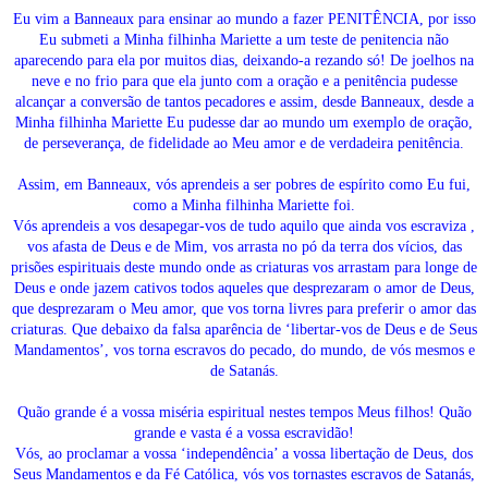
Eu vim a Banneaux para ensinar ao mundo a fazer PENITÊNCIA, por isso
Eu submeti a Minha filhinha Mariette a um teste de penitencia não
aparecendo para ela por muitos dias, deixando-a rezando só! De joelhos na
neve e no frio para que ela junto com a oração e a penitência pudesse
alcançar a conversão de tantos pecadores e assim, desde Banneaux, desde a
Minha filhinha Mariette Eu pudesse dar ao mundo um exemplo de oração,
de perseverança, de fidelidade ao Meu amor e de verdadeira penitência.
Assim, em Banneaux, vós aprendeis a ser pobres de espírito como Eu fui,
como a Minha filhinha Mariette foi.
Vós aprendeis a vos desapegar-vos de tudo aquilo que ainda vos escraviza ,
vos afasta de Deus e de Mim, vos arrasta no pó da terra dos vícios, das
prisões espirituais deste mundo onde as criaturas vos arrastam para longe de
Deus e onde jazem cativos todos aqueles que desprezaram o amor de Deus,
que desprezaram o Meu amor, que vos torna livres para preferir o amor das
criaturas. Que debaixo da falsa aparência de ‘libertar-vos de Deus e de Seus
Mandamentos’, vos torna escravos do pecado, do mundo, de vós mesmos e
de Satanás.
Quão grande é a vossa miséria espiritual nestes tempos Meus filhos! Quão
grande e vasta é a vossa escravidão!
Vós, ao proclamar a vossa ‘independência’ a vossa libertação de Deus, dos
Seus Mandamentos e da Fé Católica, vós vos tornastes escravos de Satanás,