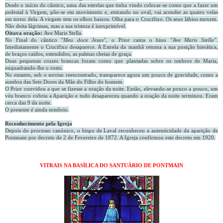
Desde o início do cântico, uma das estrelas que tinha vindo colocar-se como que a fazer um
pedestal à Virgem, põe-se em movimento e, entrando no oval, vai acender as quatro velas
em torno dela. A virgem tem os olhos baixos. Olha para o Crucifixo. Os seus lábios mexem.
Não deita lágrimas, mas a sua tristeza é inexprimível.
Oitava oração:
Ave Maris Stella.
No Final do cântico
"Meu doce Jesus"
, o Prior canta o hino
"Ave Maris Stella"
.
Imediatamente o Crucifixo desaparece. A Estrela da manhã retoma a sua posição hierática,
de braços caídos, estendidos, as palmas cheias de graça.
Duas pequenas cruzes brancas foram como que plantadas sobre os ombros de Maria,
enquadrando-lhe o rosto.
No entanto, sob o sorriso reencontrado, transparece agora um pouco de gravidade, como a
sombra das Sete Dores da Mãe do Filho do homem.
O Prior convidou a que se fizesse a oração da noite. Então, elevando-se pouco a pouco, um
véu branco cobriu a Aparição e tudo desapareceu quando a oração da noite terminou. Eram
cerca das 9 da noite.
O presente é ainda sombrio.
Reconhecimento pela Igreja
Depois do processo canónico, o bispo de Laval reconheceu a autenticidade da aparição de
Pontmain por decreto de 2 de Fevereiro de 1872. A Igreja confirmou este decreto em 1920.
VITRAIS NA BASÍLICA DO SANTUÁRIO DE PONTMAIN