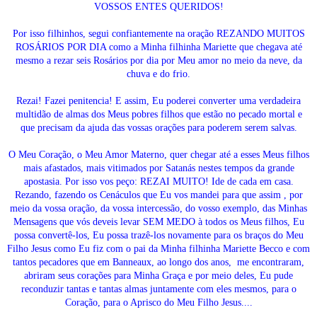
VOSSOS ENTES QUERIDOS!
Por isso filhinhos, segui confiantemente na oração REZANDO MUITOS
ROSÁRIOS POR DIA como a Minha filhinha Mariette que chegava até
mesmo a rezar seis Rosários por dia por Meu amor no meio da neve, da
chuva e do frio.
Rezai! Fazei penitencia! E assim, Eu poderei converter uma verdadeira
multidão de almas dos Meus pobres filhos que estão no pecado mortal e
que precisam da ajuda das vossas orações para poderem serem salvas.
O Meu Coração, o Meu Amor Materno, quer chegar até a esses Meus filhos
mais afastados, mais vitimados por Satanás nestes tempos da grande
apostasia. Por isso vos peço:
REZAI MUITO!
Ide de cada em casa.
Rezando, fazendo os Cenáculos que Eu vos mandei para que assim , por
meio da vossa oração, da vossa intercessão, do vosso exemplo, das Minhas
Mensagens que vós deveis levar SEM MEDO à todos os Meus filhos, Eu
possa convertê-los, Eu possa trazê-los novamente para os braços do Meu
Filho Jesus como Eu fiz com o pai da Minha filhinha Mariette Becco e com
tantos pecadores que em Banneaux, ao longo dos anos, me encontraram,
abriram seus corações para Minha Graça e por meio deles, Eu pude
reconduzir tantas e tantas almas juntamente com eles mesmos, para o
Coração, para o Aprisco do Meu Filho Jesus....