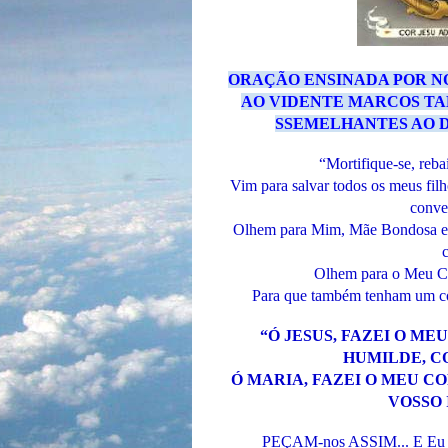
ORAÇÃO ENSINADA POR NO
AO VIDENTE MARCOS TA
SSEMELHANTES AO DE
“Mortifique-se, reba
Vim para salvar todos os meus filh
conver
Olhem para Mim, Mãe Bondosa e 
Olhem para o Meu Co
Para que também tenham um co
“Ó JESUS, FAZEI O M
HUMILDE, CO
Ó MARIA, FAZEI O MEU C
VOSSO
PEÇAM-nos ASSIM... E Eu lhe