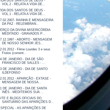
VIDA DOS SANTOS DE DEUS -
VOL.2 - RELATA A VIDA DE...
VIDA DOS SANTOS DE DEUS -
VOL.1 - RELATA A VIDA DE...
07.02.2007- RAINHA E MENSAGEIRA
DA PAZ - RELEMBRAN...
TERÇO DA DIVINA MISERICÓRDIA
MEDITADO - GRAVADOS P...
07.12.1997 - ABORTO - MENSAGEM
DE NOSSO SENHOR JES...
2.01.2012 - Filme Lourdes 3 e seus
Frutos (coment...
24 DE JANEIRO - DIA DE SÃO
FRANCISCO DE SALLES - ...
23 DE JANEIRO - DIA DE SANTO
ILDEFONSO
22.01.2012 - APARIÇÃO - EXTASE -
MENSAGEM DE NOSSA...
21 DE JANEIRO - DIA DE SANTA
INÊS - MEDITEMOS SUA ...
SITE E BLOGS OFICIAIS DO
SANTUÁRIO DAS APARIÇÕES D...
ESPECIAL - AS APARIÇÕES DE