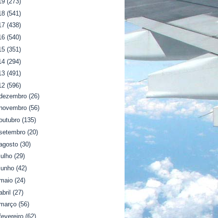
19
(273)
18
(541)
17
(438)
16
(540)
15
(351)
14
(294)
13
(491)
12
(596)
dezembro
(26)
novembro
(56)
outubro
(135)
setembro
(20)
agosto
(30)
julho
(29)
junho
(42)
maio
(24)
abril
(27)
março
(56)
fevereiro
(62)