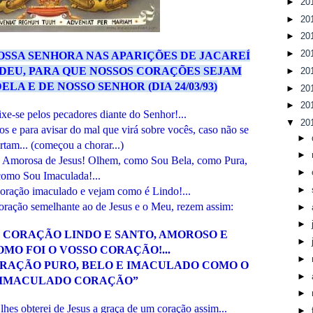
►
20
►
20
►
20
►
20
SSA SENHORA NAS APARIÇÕES DE JACAREÍ
DEU, PARA QUE NOSSOS CORAÇÕES SEJAM
►
20
LA E DE NOSSO SENHOR (DIA 24/03/93)
►
20
►
20
ixe-se pelos pecadores diante do Senhor!...
▼
20
os e para avisar do mal que virá sobre vocês, caso não se
►
tam... (começou a chorar...)
►
Amorosa de Jesus! Olhem, como Sou Bela, como Pura,
►
como Sou Imaculada!...
►
ração imaculado e vejam como é Lindo!...
ração semelhante ao de Jesus e o Meu, rezem assim:
►
►
EU CORAÇÃO LINDO E SANTO, AMOROSO E
►
MO FOI O VOSSO CORAÇÃO!...
►
ORAÇÃO PURO, BELO E IMACULADO COMO O
►
 IMACULADO CORAÇÃO”
►
s obterei de Jesus a graça de um coração assim...
►