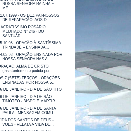
NOSSA SENHORA RAINHA E
ME...
01.07.1999 - OS DEZ PAI-NOSSOS
DE REPARAÇÃO, AOS D...
SACRATÍSSIMO ROSÁRIO
MEDITADO Nº 246 - DO
SANTUÁRI...
25.10.98 - ORAÇÃO À SANTÍSSIMA
TRINDADE – ENSINADA...
24.03.93 - ORAÇÃO ENSINADA POR
NOSSA SENHORA NAS A...
ORAÇÃO: ALMA DE CRISTO
(Insistentemente pedida por...
OS 7 (SETE) TERÇOS - ORAÇÕES
ENSINADAS POR NOSSA S...
26 DE JANEIRO - DIA DE SÃO TITO
26 DE JANEIRO - DIA DE SÃO
TIMÓTEO - BISPO E MÁRTIR
26 DE JANEIRO - DIA DE SANTA
PAULA - MENSAGEM COMU...
VIDA DOS SANTOS DE DEUS -
VOL.3 - RELATA A VIDA DE...