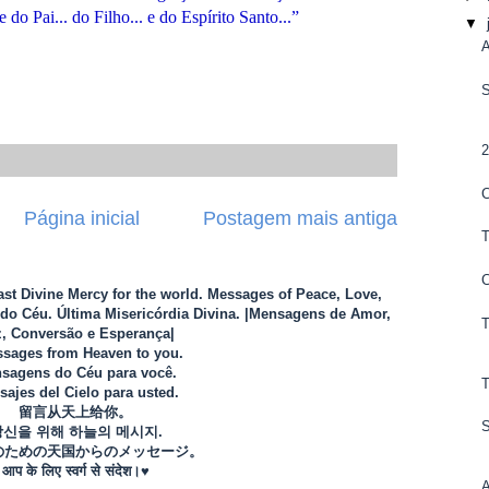
 Pai... do Filho... e do Espírito Santo...”
▼
Página inicial
Postagem mais antiga
Last Divine Mercy for the world. Messages of Peace, Love,
o Céu. Última Misericórdia Divina. |Mensagens de Amor,
, Conversão e Esperança|
sages from Heaven to you.
sagens do Céu para você.
ajes del Cielo para usted.
留言从天上给你。
당신을 위해 하늘의 메시지.
のための天国からのメッセージ。
आप के लिए स्वर्ग से संदेश।♥