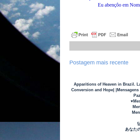
Eu abençôo em Nome do
Postagem mais recente
Apparitions of Heaven in Brazil. 
Conversion and Hope| |Mensagens d
Paz
♥Mes
Men
Mens
あなた