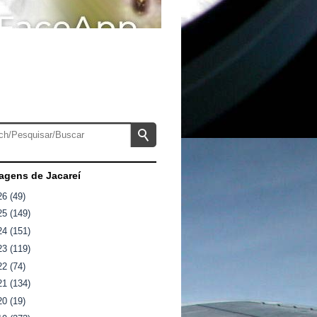
gens de Jacareí
26
(49)
25
(149)
24
(151)
23
(119)
22
(74)
21
(134)
20
(19)