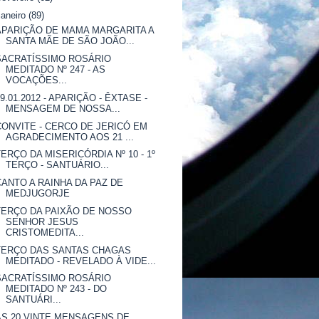
janeiro
(89)
APARIÇÃO DE MAMA MARGARITA A
SANTA MÃE DE SÃO JOÃO...
SACRATÍSSIMO ROSÁRIO
MEDITADO Nº 247 - AS
VOCAÇÕES...
29.01.2012 - APARIÇÃO - ÊXTASE -
MENSAGEM DE NOSSA...
CONVITE - CERCO DE JERICÓ EM
AGRADECIMENTO AOS 21 ...
TERÇO DA MISERICÓRDIA Nº 10 - 1º
TERÇO - SANTUÁRIO...
CANTO A RAINHA DA PAZ DE
MEDJUGORJE
TERÇO DA PAIXÃO DE NOSSO
SENHOR JESUS
CRISTOMEDITA...
TERÇO DAS SANTAS CHAGAS
MEDITADO - REVELADO À VIDE...
SACRATÍSSIMO ROSÁRIO
MEDITADO Nº 243 - DO
SANTUÁRI...
AS 20 VINTE MENSAGENS DE