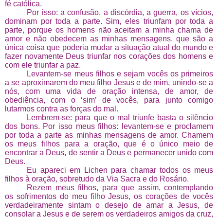
fé católica.
Por isso: a confusão, a discórdia, a guerra, os vícios,
dominam por toda a parte. Sim, eles triunfam por toda a
parte, porque os homens não aceitam a minha chama de
amor e não obedecem as minhas mensagens, que são a
única coisa que poderia mudar a situação atual do mundo e
fazer novamente Deus triunfar nos corações dos homens e
com ele triunfar a paz.
Levantem-se meus filhos e sejam vocês os primeiros
a se aproximarem do meu filho Jesus e de mim, unindo-se a
nós, com uma vida de oração intensa, de amor, de
obediência, com o ‘sim’ de vocês, para junto comigo
lutarmos contra as forças do mal.
Lembrem-se: para que o mal triunfe basta o silêncio
dos bons. Por isso meus filhos: levantem-se e proclamem
por toda a parte as minhas mensagens de amor. Chamem
os meus filhos para a oração, que é o único meio de
encontrar a Deus, de sentir a Deus e permanecer unido com
Deus.
Eu apareci em Lichen para chamar todos os meus
filhos à oração, sobretudo da Via Sacra e do Rosário.
Rezem meus filhos, para que assim, contemplando
os sofrimentos do meu filho Jesus, os corações de vocês
verdadeiramente sintam o desejo de amar a Jesus, de
consolar a Jesus e de serem os verdadeiros amigos da cruz,