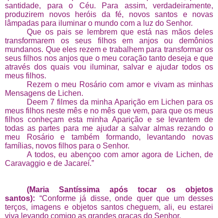
santidade, para o Céu. Para assim, verdadeiramente,
produzirem novos heróis da fé, novos santos e novas
lâmpadas para iluminar o mundo com a luz do Senhor.
Que os pais se lembrem que está nas mãos deles
transformarem os seus filhos em anjos ou demônios
mundanos. Que eles rezem e trabalhem para transformar os
seus filhos nos anjos que o meu coração tanto deseja e que
através dos quais vou iluminar, salvar e ajudar todos os
meus filhos.
Rezem o meu Rosário com amor e vivam as minhas
Mensagens de Lichen.
Deem 7 filmes da minha Aparição em Lichen para os
meus filhos neste mês e no mês que vem, para que os meus
filhos conheçam esta minha Aparição e se levantem de
todas as partes para me ajudar a salvar almas rezando o
meu Rosário e também formando, levantando novas
famílias, novos filhos para o Senhor.
A todos, eu abençoo com amor agora de Lichen, de
Caravaggio e de Jacareí.”
(Maria Santíssima após tocar os objetos
santos):
“Conforme já disse, onde quer que um desses
terços, imagens e objetos santos cheguem, ali, eu estarei
viva levando comigo as grandes graças do Senhor.