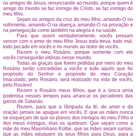
os amigos de Jesus, renunciando ao mundo, porque quem é
amigo do mundo se faz inimigo de Cristo, se faz inimigo do
meu filho.
Sejam os amigos da cruz do meu filho, amando-O no
sofrimento, amando-O na doença, amando-O na provação e
na perseguição como também na alegria e na saúde.
Para que assim verdadeiramente, vocês possam
vencer com o amor do meu filho Jesus toda treva, todo mal,
todo pecado em vocês e no mundo ao redor de vocês.
Rezem o meu Rosário, porque somente com ele
vocês conseguirão vitórias nesse mundo.
Todas as graças que forem pedidas por meio do meu
Rosário serão concedidas a vocês e tudo aquilo que for
propósito do Senhor e propósito do meu Coração
Imaculado, pelo Rosário, será realizado na vida de vocês,
pelo Rosário!
Rezem o Rosário meus filhos, que é a única arma
poderosa nesses tempos para arrancar os pecadores das
garras de Satanás.
Rezem, para que a lâmpada da fé, do amor e da
oração jamais se apague em vocês. E que as mães nunca
se esqueçam de que os planos dos inimigos do meu Filho e
dos meus inimigos, elas os quebram. Que sejam como a
mãe do meu Maximiliano Kolbe, que as mães sejam santas,
que as mães eduquem os seus filhos para Deus, para a