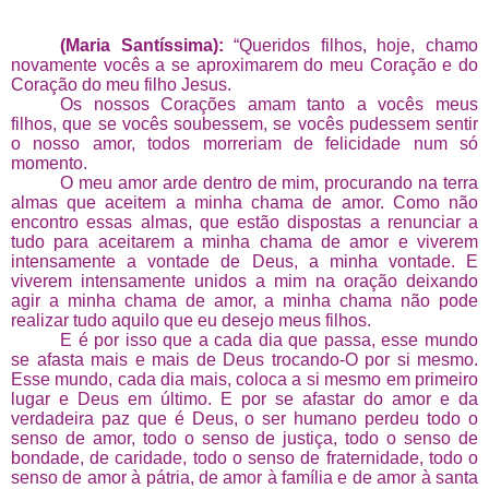
(Maria Santíssima):
“Queridos filhos, hoje, chamo
novamente vocês a se aproximarem do meu Coração e do
Coração do meu filho Jesus.
Os nossos Corações amam tanto a vocês meus
filhos, que se vocês soubessem, se vocês pudessem sentir
o nosso amor, todos morreriam de felicidade num só
momento.
O meu amor arde dentro de mim, procurando na terra
almas que aceitem a minha chama de amor. Como não
encontro essas almas, que estão dispostas a renunciar a
tudo para aceitarem a minha chama de amor e viverem
intensamente a vontade de Deus, a minha vontade. E
viverem intensamente unidos a mim na oração deixando
agir a minha chama de amor, a minha chama não pode
realizar tudo aquilo que eu desejo meus filhos.
E é por isso que a cada dia que passa, esse mundo
se afasta mais e mais de Deus trocando-O por si mesmo.
Esse mundo, cada dia mais, coloca a si mesmo em primeiro
lugar e Deus em último. E por se afastar do amor e da
verdadeira paz que é Deus, o ser humano perdeu todo o
senso de amor, todo o senso de justiça, todo o senso de
bondade, de caridade, todo o senso de fraternidade, todo o
senso de amor à pátria, de amor à família e de amor à santa