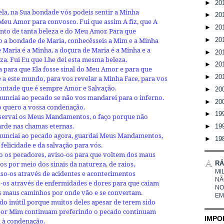
►
20
ela, na Sua bondade vós podeis sentir a Minha
►
20
Meu Amor para convosco. Fui que assim A fiz, que A
►
20
tanto de tanta beleza e do Meu Amor. Para que
►
20
 a bondade de Maria, conhecêsseis a Mim e a Minha
Maria é a Minha, a doçura de Maria é a Minha e a
►
20
za. Fui Eu que Lhe dei esta mesma beleza.
►
20
a para que Ela fosse sinal do Meu Amor e para que
►
20
e a este mundo, para vos revelar a Minha Face, para vos
Vontade que é sempre Amor e Salvação.
►
20
unciai ao pecado se não vos mandarei para o inferno.
►
20
o quero a vossa condenação.
►
19
servai os Meus Mandamentos, o faço porque não
arde nas chamas eternas.
►
19
enunciai ao pecado agora, guardai Meus Mandamentos,
►
19
felicidade e da salvação para vós.
o os pecadores, aviso-os para que voltem dos maus
RÁ
s por meio dos sinais da natureza, de raios,
MI
so-os através de acidentes e acontecimentos
NÃ
o-os através de enfermidades e dores para que caiam
NO
 os maus caminhos por onde vão e se convertam.
EM
do inútil porque muitos deles apesar de terem sido
s por Mim continuam preferindo o pecado continuam
IMPO
 à condenação.