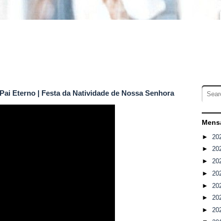
Pai Eterno | Festa da Natividade de Nossa Senhora
Mensa
►
20
►
20
►
20
►
20
►
20
►
20
►
20