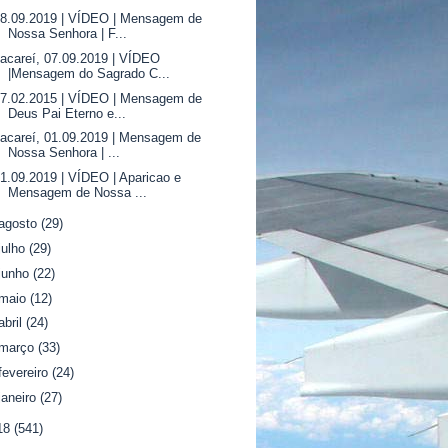
08.09.2019 | VÍDEO | Mensagem de
Nossa Senhora | F...
acareí, 07.09.2019 | VÍDEO
|Mensagem do Sagrado C...
07.02.2015 | VÍDEO | Mensagem de
Deus Pai Eterno e...
acareí, 01.09.2019 | Mensagem de
Nossa Senhora | ...
1.09.2019 | VÍDEO | Aparicao e
Mensagem de Nossa ...
agosto
(29)
julho
(29)
junho
(22)
maio
(12)
abril
(24)
março
(33)
fevereiro
(24)
janeiro
(27)
18
(541)