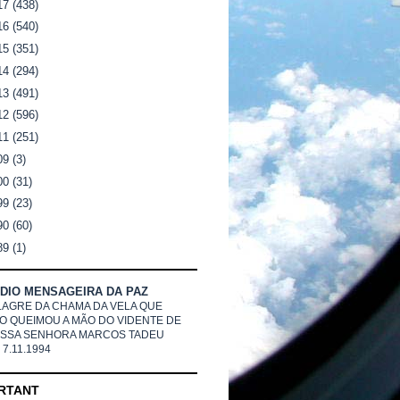
17
(438)
16
(540)
15
(351)
14
(294)
13
(491)
12
(596)
11
(251)
09
(3)
00
(31)
99
(23)
90
(60)
89
(1)
DIO MENSAGEIRA DA PAZ
LAGRE DA CHAMA DA VELA QUE
O QUEIMOU A MÃO DO VIDENTE DE
SSA SENHORA MARCOS TADEU
 7.11.1994
RTANT