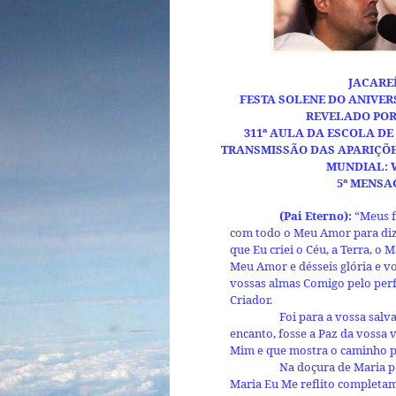
JACAREÍ
FESTA SOLENE DO ANIVER
REVELADO POR
311ª AULA DA ESCOLA D
TRANSMISSÃO DAS APARIÇÕES
MUNDIAL:
5ª MENSA
(Pai Eterno):
“Meus f
com todo o Meu Amor para dize
que Eu criei o Céu, a Terra, o 
Meu Amor e désseis glória e vo
vossas almas Comigo pelo perfe
Criador.
Foi para a vossa salv
encanto, fosse a Paz da vossa v
Mim e que mostra o caminho 
Na doçura de Maria p
Maria Eu Me reflito completam