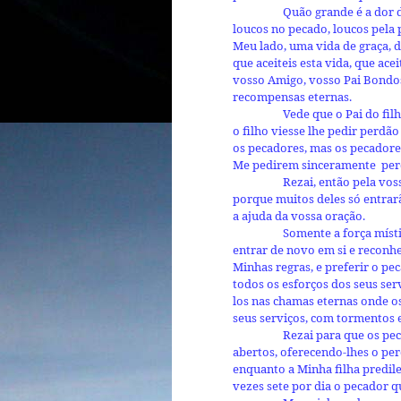
Quão grande é a dor d
loucos no pecado, loucos pela
Meu lado, uma vida de graça, d
que aceiteis esta vida, que ac
vosso Amigo, vosso Pai Bondos
recompensas eternas.
Vede que o Pai do fi
o filho viesse lhe pedir perdã
os pecadores, mas os pecadore
Me pedirem sinceramente per
Rezai, então pela vo
porque muitos deles só entrar
a ajuda da vossa oração.
Somente a força míst
entrar de novo em si e reconhe
Minhas regras, e preferir o pe
todos os esforços dos seus ser
los nas chamas eternas onde o
seus serviços, com tormentos e
Rezai para que os pe
abertos, oferecendo-lhes o pe
enquanto a Minha filha predile
vezes sete por dia o pecador q