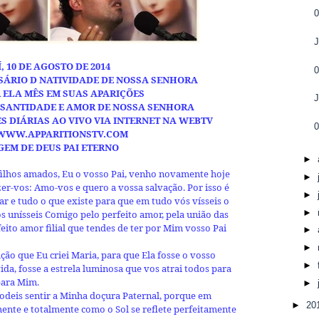
J
, 10 DE AGOSTO DE 2014
SÁRIO D NATIVIDADE DE NOSSA SENHORA
 ELA MÊS EM SUAS APARIÇÕES
J
E SANTIDADE E AMOR DE NOSSA SENHORA
 DIÁRIAS AO VIVO VIA INTERNET NA WEBTV
0
WWW.APPARITIONSTV.COM
GEM DE DEUS PAI ETERNO
►
ilhos amados, Eu o vosso Pai, venho novamente hoje
►
r-vos: Amo-vos e quero a vossa salvação. Por isso é
►
Mar e tudo o que existe para que em tudo vós vísseis o
►
s unísseis Comigo pelo perfeito amor, pela união das
ito amor filial que tendes de ter por Mim vosso Pai
►
►
ação que Eu criei Maria, para que Ela fosse o vosso
►
ida, fosse a estrela luminosa que vos atrai todos para
para Mim.
►
odeis sentir a Minha doçura Paternal, porque em
►
20
ente e totalmente como o Sol se reflete perfeitamente