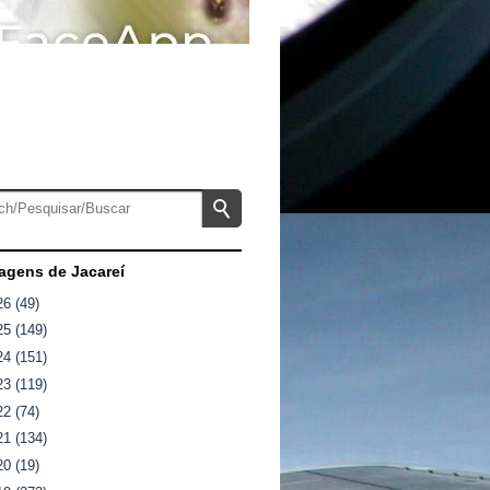
gens de Jacareí
26
(49)
25
(149)
24
(151)
23
(119)
22
(74)
21
(134)
20
(19)