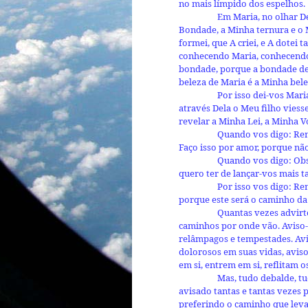
no mais límpido dos espelhos.
Em Maria, no olhar D
Bondade, a Minha ternura e o 
formei, que A criei, e A dotei 
conhecendo Maria, conhecendo
bondade, porque a bondade de 
beleza de Maria é a Minha bele
Por isso dei-vos Mari
através Dela o Meu filho viess
revelar a Minha Lei, a Minha 
Quando vos digo: Ren
Faço isso por amor, porque nã
Quando vos digo: Ob
quero ter de lançar-vos mais t
Por isso vos digo: R
porque este será o caminho da 
Quantas vezes advirt
caminhos por onde vão. Aviso-o
relâmpagos e tempestades. Avi
dolorosos em suas vidas, avis
em si, entrem em si, reflitam
Mas, tudo debalde, tu
avisado tantas e tantas veze
preferindo o caminho que leva