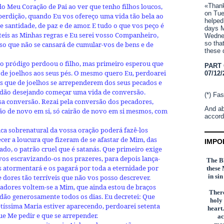
«Thank 
o Meu Coração de Pai ao ver que tenho filhos loucos,
on Tue
 perdição, quando Eu vos ofereço uma vida tão bela ao
helped
e santidade, de paz e de amor. E tudo o que vos peço é
days M
eiteis as Minhas regras e Eu serei vosso Companheiro,
Wednes
so tha
o que não se cansará de cumular-vos de bens e de
these 
lho pródigo perdoou o filho, mas primeiro esperou que
PART
o de joelhos aos seus pés. O mesmo quero Eu, perdoarei
07/12/
s que de joelhos se arrependerem dos seus pecados e
dão desejando começar uma vida de conversão.
(*) Fas
ssa conversão. Rezai pela conversão dos pecadores,
And ab
ão de novo em si, só cairão de novo em si mesmos, com
accord
ica sobrenatural da vossa oração poderá fazê-los
cer a loucura que fizeram de se afastar de Mim, das
IMPO
cado, o patrão cruel que é satanás. Que primeiro exige
vos escravizando-os nos prazeres, para depois lança-
The Bl
s atormentará e os pagará por toda a eternidade por
these 
in si
 dores tão terríveis que não vos posso descrever.
cadores voltem-se a Mim, que ainda estou de braços
There
rdão generosamente todos os dias. Eu decretei: Que
holy
tíssima Maria estiver aparecendo, perdoarei setenta
heart.
ue Me pedir e que se arrepender.
ac