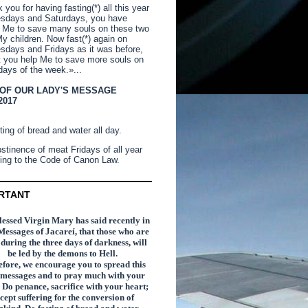
you for having fasting(*) all this year
sdays and Saturdays, you have
 Me to save many souls on these two
y children. Now fast(*) again on
days and Fridays as it was before,
t you help Me to save more souls on
days of the week.»...
 OF OUR LADY'S MESSAGE
2017
ting of bread and water all day.
stinence of meat Fridays of all year
ing to the Code of Canon Law.
RTANT
essed Virgin Mary has said recently in
Messages of Jacareí, that those who are
n during the three days of darkness, will
be led by the demons to Hell.
fore, we encourage you to spread this
 messages and to pray much with your
 Do penance, sacrifice with your heart;
cept suffering for the conversion of