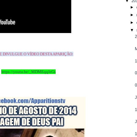
▼
20
►
►
►
▼
M
 E DIVULGUE O VÍDEO DESTA APARIÇÃO:
https://youtu.be/_MDMEqqJeGs
0
0
J
1
J