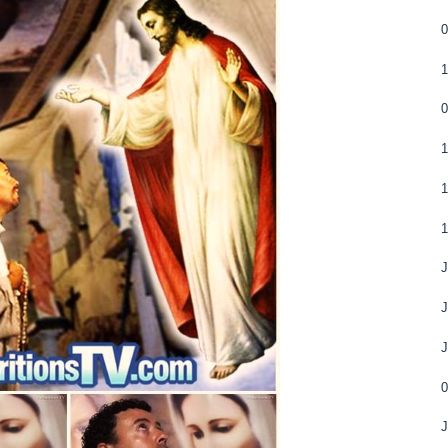
0
1
1
J
J
J
0
J