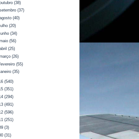
outubro
(38)
setembro
(37)
agosto
(40)
julho
(20)
junho
(34)
maio
(56)
abril
(25)
março
(26)
fevereiro
(55)
janeiro
(35)
16
(540)
15
(351)
14
(294)
13
(491)
12
(596)
11
(251)
09
(3)
00
(31)