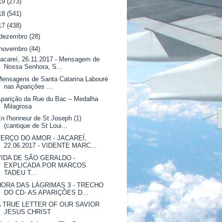
19
(273)
18
(541)
17
(438)
dezembro
(28)
novembro
(44)
acareí, 26.11.2017 - Mensagem de
Nossa Senhora, S...
ensagens de Santa Catarina Labouré
nas Aparições ...
parição da Rue du Bac – Medalha
Milagrosa
n l'honneur de St Joseph (1)
(cantique de St Loui...
TERÇO DO AMOR - JACAREÍ,
22.06.2017 - VIDENTE MARC...
VIDA DE SÃO GERALDO -
EXPLICADA POR MARCOS
TADEU T...
HORA DAS LÁGRIMAS 3 - TRECHO
DO CD- AS APARIÇÕES D...
A TRUE LETTER OF OUR SAVIOR
JESUS CHRIST