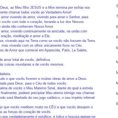
Deus, ao Meu filho JESUS e a Mim termina por esfriar nos
ente chamar todos vocês ao Verdadeiro Amor!
amor vivendo de amor, vivendo para amar o Senhor, para
 vocês com todo o coração, levando a luz dos Nossos
ue ainda não conhecem Nosso Amor.
amor, vivendo continuamente na amizade, na união com
 oração, meditação e amor a Ele.
r, vivendo aqui na Terra como se vocês não fossem da Terra
, mas vivendo com os olhos unicamente fixos no Céu.
os de Amor que comecei em Aparecida, Paris, La Salete,
e amor total de vocês, definitiva.
 às coisas mundanas e de vocês mesmos.
adeira.
do o que vocês fizerem e muitas obras de amor a Deus.
tada para Deus, para o Céu de todos vocês.
 alma de vocês o Meu Materno Sinal, diante do qual a estrela
 finalmente, poderei precipitar Meu eterno inimigo nas chamas
do será libertado do seu jugo satânico, o seu império infernal
o que vocês meditem muito no CÉU e que vocês desejem o
s as forças do coração de vocês.
que verdadeiramente é estultice, é tolice e loucura apegar-se