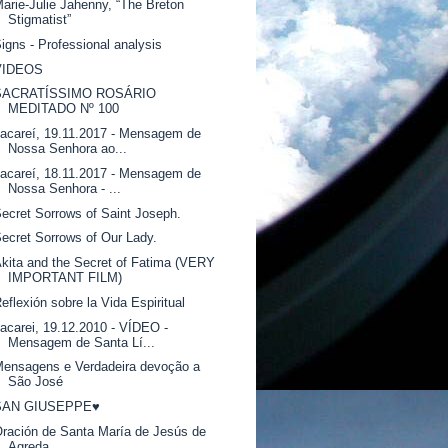
arie-Julie Jahenny, “The Breton
Stigmatist”
igns - Professional analysis
VIDEOS
SACRATÍSSIMO ROSÁRIO
MEDITADO Nº 100
acareí, 19.11.2017 - Mensagem de
Nossa Senhora ao...
acareí, 18.11.2017 - Mensagem de
Nossa Senhora - ...
ecret Sorrows of Saint Joseph.
ecret Sorrows of Our Lady.
kita and the Secret of Fatima (VERY
IMPORTANT FILM)
eflexión sobre la Vida Espiritual
acarei, 19.12.2010 - VÍDEO -
Mensagem de Santa Lí...
ensagens e Verdadeira devoção a
São José
SAN GIUSEPPE♥
ración de Santa María de Jesús de
Agreda.