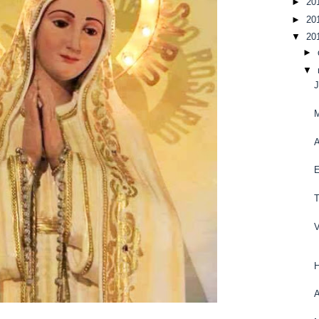
►
20
►
20
▼
20
►
▼
J
M
A
E