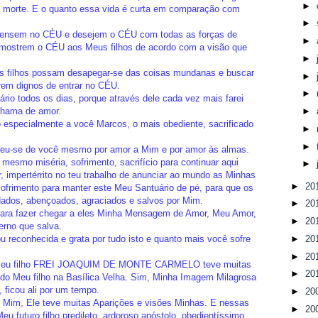
►
a morte. E o quanto essa vida é curta em comparação com
►
ensem no CÉU e desejem o CÉU com todas as forças de
►
mostrem o CÉU aos Meus filhos de acordo com a visão que
►
s filhos possam desapegar-se das coisas mundanas e buscar
►
rem dignos de entrar no CÉU.
►
io todos os dias, porque através dele cada vez mais farei
chama de amor.
►
especialmente a você Marcos, o mais obediente, sacrificado
►
►
ceu-se de você mesmo por amor a Mim e por amor às almas.
mesmo miséria, sofrimento, sacrifício para continuar aqui
►
, impertérrito no teu trabalho de anunciar ao mundo as Minhas
►
20
ofrimento para manter este Meu Santuário de pé, para que os
dados, abençoados, agraciados e salvos por Mim.
►
20
para fazer chegar a eles Minha Mensagem de Amor, Meu Amor,
►
20
rno que salva.
►
20
u reconhecida e grata por tudo isto e quanto mais você sofre
►
20
 Meu filho FREI JOAQUIM DE MONTE CARMELO teve muitas
►
20
 do Meu filho na Basílica Velha. Sim, Minha Imagem Milagrosa
, ficou ali por um tempo.
►
20
de Mim, Ele teve muitas Aparições e visões Minhas. E nessas
►
20
eu futuro filho predileto, ardoroso apóstolo, obedientíssimo