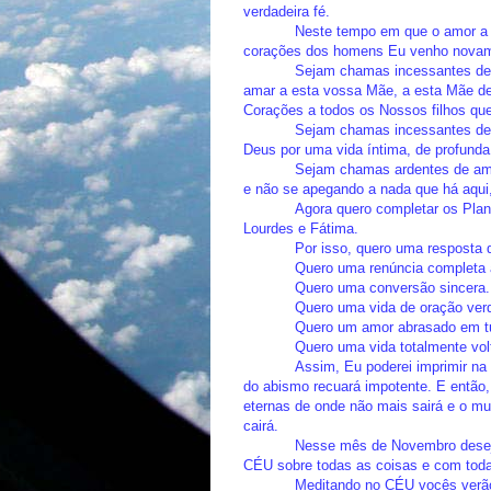
verdadeira fé.
Neste tempo em que o amor a 
corações dos homens Eu venho novam
Sejam chamas incessantes de 
amar a esta vossa Mãe, a esta Mãe de
Corações a todos os Nossos filhos q
Sejam chamas incessantes de 
Deus por uma vida íntima, de profunda
Sejam chamas ardentes de amo
e não se apegando a nada que há aqui
Agora quero completar os Plan
Lourdes e Fátima.
Por isso, quero uma resposta d
Quero uma renúncia completa
Quero uma conversão sincera.
Quero uma vida de oração verd
Quero um amor abrasado em tu
Quero uma vida totalmente vol
Assim, Eu poderei imprimir na
do abismo recuará impotente. E então,
eternas de onde não mais sairá e o mun
cairá.
Nesse mês de Novembro desej
CÉU sobre todas as coisas e com toda
Meditando no CÉU vocês verão 