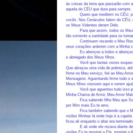
às coisas da terra que passarão com 
aquela do CÉU que dura para sempre.
Quero que meditem no CÉU, p
vocês. Nos Cenáculos falem do CÉU, 
os Meus Videntes deram Dele.
Para que assim, todos os Meu
tão somente a santidade para se torna
Continuem rezando o Meu Rosár
seus corações arderem com a Minha 
Eu abençoo a todos e abençoo 
e abnegado dos Meus filhos.
Você que tantas vezes esque
Que abraçou uma vida de pobreza, até 
firme no Meu serviço, fiel ao Meu Amor
Mensagens. Aguentando firme todo o s
Meus filhos viessem aqui e serem aju
Você que aguentou tudo isso 
Minha Chama de Amor, Meu Amor Mate
Fica sabendo filho Meu que So
por Mim mais Eu te amo.
Fica também sabendo que o
visões Minhas lá onde hoje é a capela
ficou ali enquanto o altar era terminado
E ali onde ele rezava diante 
visões Eu te mostrei a Ele, mostrei o M