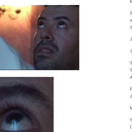
M
S
J
J
S
S
A
R
J
M
O