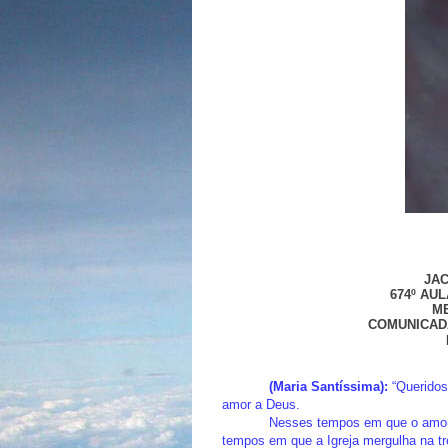
JAC
674º AU
M
COMUNICAD
(Maria Santíssima):
“Queridos
amor a Deus.
Nesses tempos em que o amor
tempos em que a Igreja mergulha na tr