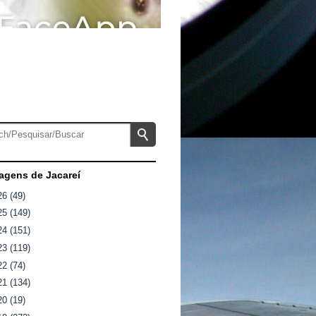
gens de Jacareí
26
(49)
25
(149)
24
(151)
23
(119)
22
(74)
21
(134)
20
(19)