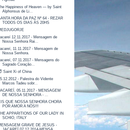
he Happiness of Heaven — by Saint
Alphonsus de Li...
SANTA HORA DA PAZ Nº 64 - REZAR
TODOS OS DIAS ÀS 20HS
MEDJUGORJE
acareí 12.11.2017 - Mensagem de
Nossa Senhora Rai...
acareí, 11.11.2017 - Mensagem de
Nossa Senhora.
acareí, 07.11.2017 - Mensagens do
Sagrado Coração...
 Saint Xi of China
5.12.2012 - Palestra do Vidente
Marcos Tadeu sobr...
JACAREÍ, 05.11.2017 - MENSAGEM
DE NOSSA SENHORA - ...
EIS QUE NOSSA SENHORA CHORA
POR AMOR A NÓS!!!
THE APPARITIONS OF OUR LADY IN
SCHIO, ITALY
MENSAGEM GRAVE DE JESUS -
JACAREÍ,07.12.2014-MENSA...