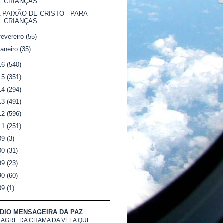
CRIANÇAS
A PAIXÃO DE CRISTO - PARA
CRIANÇAS
fevereiro
(55)
janeiro
(35)
16
(540)
15
(351)
14
(294)
13
(491)
12
(596)
11
(251)
09
(3)
00
(31)
99
(23)
90
(60)
89
(1)
DIO MENSAGEIRA DA PAZ
LAGRE DA CHAMA DA VELA QUE