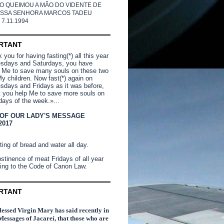
O QUEIMOU A MÃO DO VIDENTE DE
SSA SENHORA MARCOS TADEU
 7.11.1994
RTANT
you for having fasting(*) all this year
sdays and Saturdays, you have
 Me to save many souls on these two
y children. Now fast(*) again on
days and Fridays as it was before,
t you help Me to save more souls on
days of the week.»...
 OF OUR LADY'S MESSAGE
2017
ting of bread and water all day.
stinence of meat Fridays of all year
ing to the Code of Canon Law.
RTANT
essed Virgin Mary has said recently in
Messages of Jacareí, that those who are