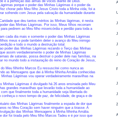
e e a perfeição das almas de vocês diante de Deus.
A
Lágrimas porque o poder das Minhas Lágrimas é o poder da
ez chorar pelo Meu filho Jesus Cristo toda a Minha vida, foi a
U
rar sofrendo com Jesus pela salvação da humanidade durante
Caridade que deu tantos méritos às Minhas lágrimas, é nesta
 poder das Minhas Lágrimas. Por isso, Meus filhos recorram
ara pedirem ao Meu filho misericórdia e perdão para toda a
m cada dia mais e somente o poder das Minhas Lágrimas
 filhos meus e pode também deter o avanço do Meu inimigo
erdição e todo o mundo a destruição total.
 ao poder das Minhas Lágrimas rezando o Terço das Minhas
 que assim verdadeiramente o poder de Minhas Lágrimas
rnais de satanás, possa destruir o poder dele nas famílias, na
ar no mundo todo a instauração do reino do Coração de Jesus,
 do Meu filhinho Marcos Eu ressuscitei como nunca as
do as Mensagens que dei á Minha filhinha Amália conhecidas
s Minhas Lágrimas vou operar verdadeiramente maravilhas na
as Minhas Lágrimas é divulgado há 26 anos ensinada pelo Meu
nhas grandes maravilhas que levarão toda a humanidade ao
o com que finalmente toda a humanidade seja libertada do
 conheça o novo tempo de paz, de felicidade, de graça e de
tuário das Minhas Lágrimas finalmente a espada de dor que
 anos no Meu Coração sem haver ninguém que a tirasse. A
divulgação das Minhas Mensagens à Minha filhinha Amália.
 dor foi tirada pelo Meu filho Marcos Tadeu e é por isso que