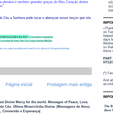
ia plenária e também grandes graças do Meu Coração dentre
NÃ
na
.”
NO
EM
o Céu a Senhora pode tocar e abençoar esses terços que nós
IMPO
«Thank 
on Tue
helped
O MENSAGEIRA DA PAZ:
A sua melhor companhia.
days M
 a sua alma de Amor, Paz, Luz, Graça e muitas Bênçãos
.
Wednes
so tha
om
www.aparicoesdejacarei.com.br
www.gloria.tv/loveprayerfasting
these 
PART
07/12/
(*) Fas
And ab
accord
Página inicial
Postagem mais antiga
IMPO
Last Divine Mercy for the world. Messages of Peace, Love,
The Bl
o Céu. Última Misericórdia Divina. |Mensagens de Amor,
these 
, Conversão e Esperança|