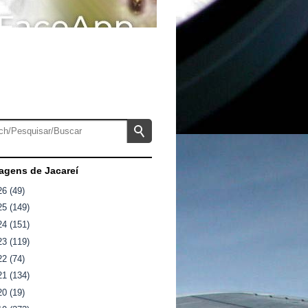
gens de Jacareí
26
(49)
25
(149)
24
(151)
23
(119)
22
(74)
21
(134)
20
(19)