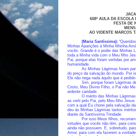
JACA
608ª AULA DA ESCOLA
FESTA DE 
MENS
AO VIDENTE MARCOS T
(Maria Santíssima):
“Queridos 
Minhas Aparições à Minha filhinha Amá
vocês: Grande é o poder das Minhas Lá
toda a Minha vida com o Meu filho Jes
Pai, porque elas foram vertidas por am
humanidade.
As Minhas Lágrimas foram part
do preço da salvação do mundo. Por i
Ele não nega nada àquilo que é pedido
Sim, porque foram Lágrimas d
Cristo, Meu Divino Filho, o Pai não M
ardente caridade.
O mérito das Minhas Lágrimas 
as verti pelo Pai, pelo Meu filho Jesus
com a qual Eu chorei pela salvação da
deu às Minhas Lágrimas tantos mérito
diante da Santíssima Trindade.
Por isso Meus filhos, recorr
virtudes que vocês não têm, para cons
ainda não possuem. E, sobretudo, par
Amor, para com ela fazerem a vontad