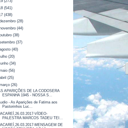
19
(273)
18
(541)
17
(438)
dezembro
(28)
novembro
(44)
outubro
(38)
setembro
(37)
agosto
(40)
julho
(20)
junho
(34)
maio
(56)
abril
(25)
março
(26)
AS APARIÇÕES DE LA CODOSERA
ESPANHA 1945 - NOSSA S...
udio - As Aparições de Fatima aos
Pastorinhos Luc...
JACAREÍ,26.03.2017-VÍDEO-
PALESTRA MARCOS TADEU TEI...
JACAREÍ,26.03.2017-MENSAGEM DE