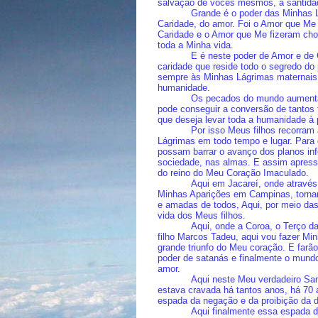
salvação de vocês mesmos, a santidad
Grande é o poder das Minhas 
Caridade, do amor. Foi o Amor que Me f
Caridade e o Amor que Me fizeram cho
toda a Minha vida.
E é neste poder de Amor e de 
caridade que reside todo o segredo do
sempre às Minhas Lágrimas maternais p
humanidade.
Os pecados do mundo aumenta
pode conseguir a conversão de tantos
que deseja levar toda a humanidade à p
Por isso Meus filhos recorram
Lágrimas em todo tempo e lugar. Para
possam barrar o avanço dos planos infe
sociedade, nas almas. E assim apress
do reino do Meu Coração Imaculado.
Aqui em Jacareí, onde através
Minhas Aparições em Campinas, tornan
e amadas de todos, Aqui, por meio da
vida dos Meus filhos.
Aqui, onde a Coroa, o Terço d
filho Marcos Tadeu, aqui vou fazer Mi
grande triunfo do Meu coração. E farã
poder de satanás e finalmente o mundo
amor.
Aqui neste Meu verdadeiro San
estava cravada há tantos anos, há 70
espada da negação e da proibição da 
Aqui finalmente essa espada de