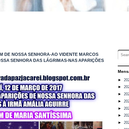
GEM DE NOSSA SENHORA-AO VIDENTE MARCOS
NOSSA SENHORA DAS LÁGRIMAS-NAS APARIÇÕES
Mensa
►
20
►
20
►
20
►
20
►
20
►
20
►
20