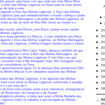
ndes graças, para fazer com que cada vez mais Meus filhos
e tirem das Minhas Lágrimas os frutos para as suas almas
as de toda a sorte.
ivulgando a Hora das Minhas Lágrimas, o Terço das Minhas
 Lágrimas para que verdadeiramente o mundo conheça o poder
►
mento dessas Mensagens e do poder das Minhas Lágrimas, do
vinda ou não do reino do Meu filho Jesus ao mundo e o
►
elo mundo, pela Rússia, pelo Brasil, porque essas nações
►
20
s Minhas Lágrimas.
►
20
o e especialmente a ti Marcos, o mais obediente dos Meus
vulgando o Terço das Minhas Lágrimas, as Minhas Mensagens
►
20
a Hora das Lágrimas, a Minha Imagem durante tantos e tantos
►
20
 Meu prediletíssimo filho Carlos Tadeu, abençoo também ele que
►
20
nhas Lágrimas o amor a Mim nas Minhas Mensagens, na
ontemplação das Minhas Lágrimas. E tem feito com que
►
20
e consolem mais e Me entreguem mais, Me consagrem mais
os consoladores na Terra.
►
20
oo generosamente agora. Eu te abençoo Meu amadíssimo filho
►
20
u filhinho Marcos é um verdadeiro apóstolo das Minhas
►
19
nário das Minhas Lágrimas, é um apóstolo das Minhas
to mais você tornar as Minhas Lágrimas conhecidas e amadas
►
19
 ti e por meio de ti.
►
19
 de Amor está sempre sobre você cobrindo-te, protegendo-te.
de Montichiari, de Campinas e de Jacareí.
ndulgência plenária, a todos que usam a Minha Medalha das
s Lágrimas todos os sábados e que divulgam as Minhas
RÁ
lia.
MI