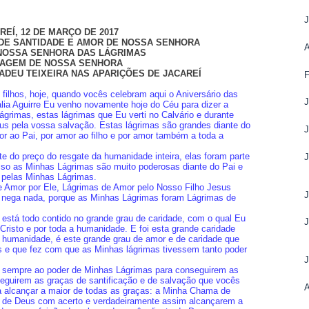
REÍ, 12 DE MARÇO DE 2017
 DE SANTIDADE E AMOR DE NOSSA SENHORA
NOSSA SENHORA DAS LÁGRIMAS
AGEM DE NOSSA SENHORA
ADEU TEIXEIRA NAS APARIÇÕES DE JACAREÍ
filhos, hoje, quando vocês celebram aqui o Aniversário das
lia Aguirre Eu venho novamente hoje do Céu para dizer a
grimas, estas lágrimas que Eu verti no Calvário e durante
us pela vossa salvação. Estas lágrimas são grandes diante do
or ao Pai, por amor ao filho e por amor também a toda a
e do preço do resgate da humanidade inteira, elas foram parte
sso as Minhas Lágrimas são muito poderosas diante do Pai e
 pelas Minhas Lágrimas.
e Amor por Ele, Lágrimas de Amor pelo Nosso Filho Jesus
e nega nada, porque as Minhas Lágrimas foram Lágrimas de
está todo contido no grande grau de caridade, com o qual Eu
 Cristo e por toda a humanidade. E foi esta grande caridade
 humanidade, é este grande grau de amor e de caridade que
s e que fez com que as Minhas lágrimas tivessem tanto poder
am sempre ao poder de Minhas Lágrimas para conseguirem as
eguirem as graças de santificação e de salvação que vocês
A
a alcançar a maior de todas as graças: a Minha Chama de
e de Deus com acerto e verdadeiramente assim alcançarem a