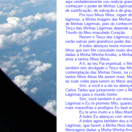
aqui verdadeiramente vou realizar gra
conheçam o poder de Minhas Lágrimas 
de santificação, de salvação e de graç
Por isso Meus filhos, sigam d
lágrimas, a Minha imagem das Minhas
de Minhas Lágrimas, pois do conheci
Terço das Minhas Lágrimas depende a 
Triunfo do Meu imaculado Coração.
Rezem o Terço das Lágrimas p
serão salvas pelo grandioso poder da
A todos abençoo neste moment
filhos que tem Me consolado muito di
dadas à Minha filhinha Amália, a Minh
anos a tantos filhos Meus.
A ti, ao teu Pai espiritual, o
também tem divulgado o Terço das Mi
contemplação das Minhas Dores, na c
tantos filhos Meus Me amem mais, M
as suas vidas para serem os Meus anj
Sim, a você e a ele eu abenç
Carlos Tadeu que juntamente com o Me
Lágrimas para o mundo inteiro.
Sim, você também é um missio
Lágrimas e Eu te prometo filho, quan
mais maravilhas e prodígios Eu farei em
Eu te amo muito e o Meu Manto
A todos Eu abençoo com amor 
A todos agora também dou a I
Lágrimas, que fazem a Minha Hora da
Mensagens dadas a Minha filhinha Amá