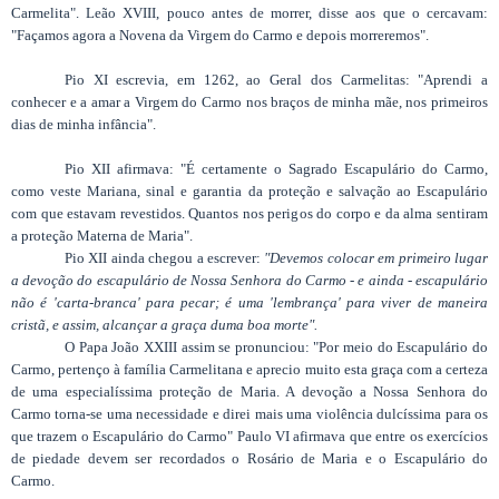
Carmelita". Leão XVIII, pouco antes de morrer, disse aos que o cercavam:
"Façamos agora a Novena da Virgem do Carmo e depois morreremos".
Pio XI escrevia, em 1262, ao Geral dos Carmelitas: "Aprendi a
conhecer e a amar a Virgem do Carmo nos braços de minha mãe, nos primeiros
dias de minha infância".
Pio XII afirmava: "É certamente o Sagrado Escapulário do Carmo,
como veste Mariana, sinal e garantia da proteção e salvação ao Escapulário
com que estavam revestidos. Quantos nos perigos do corpo e da alma sentiram
a proteção Materna de Maria".
Pio XII ainda chegou a escrever:
"Devemos colocar em primeiro lugar
a devoção do escapulário de Nossa Senhora do Carmo - e ainda - escapulário
não é 'carta-branca' para pecar; é uma 'lembrança' para viver de maneira
cristã, e assim, alcançar a graça duma boa morte".
O Papa João XXIII assim se pronunciou: "Por meio do Escapulário do
Carmo, pertenço à família Carmelitana e aprecio muito esta graça com a certeza
de uma especialíssima proteção de Maria. A devoção a Nossa Senhora do
Carmo torna-se uma necessidade e direi mais uma violência dulcíssima para os
que trazem o Escapulário do Carmo" Paulo VI afirmava que entre os exercícios
de piedade devem ser recordados o Rosário de Maria e o Escapulário do
Carmo.