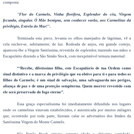
composta:
"Flor do Carmelo, Vinha florífera, Esplendor do céu, Virgem
fecunda, singular. Ó Mãe benigna, sem conhecer varão, aos Carmelitas dá
privilégio, Estrela do Mar!".
Terminada esta prece, levanta os olhos marejados de lágrimas, vê a
cela encher-se, subitamente, de luz. Rodeada de anjos, em grande cortejo,
apareceu-lhe a Virgem Santíssima, revestida de esplendor, trazendo nas mãos o
Escapulário dizendo a São Simão Stock, com inexprimível ternura maternal:
“‘Recebe, diletíssimo filho, este Escapulário de tua Ordem como
sinal distintivo e a marca do privilégio que eu obtive para ti e para todos os
filhos do Carmelo; é um sinal de salvação, uma salvaguarda nos perigos,
aliança de paz e de uma proteção sempiterna. Quem morrer revestido com
ele será preservado do fogo eterno’’.
Essa graça especialíssima foi imediatamente difundida nos lugares
onde os carmelitas estavam estabelecidos, e autenticada por muitos milagres
que, ocorrendo por toda parte, fizeram calar os adversários dos Irmãos da
Santíssima Virgem do Monte Carmelo.
São Simão Stock atingiu extrema idade e altíssima santidade,