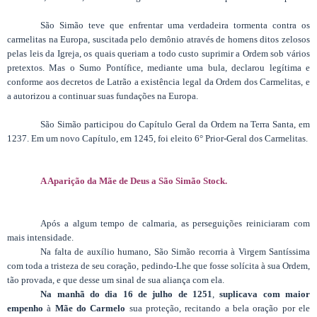
São Simão teve que enfrentar uma verdadeira tormenta contra os
carmelitas na Europa, suscitada pelo demônio através de homens ditos zelosos
pelas leis da Igreja, os quais queriam a todo custo suprimir a Ordem sob vários
pretextos. Mas o Sumo Pontífice, mediante uma bula, declarou legítima e
conforme aos decretos de Latrão a existência legal da Ordem dos Carmelitas, e
a autorizou a continuar suas fundações na Europa.
São Simão participou do Capítulo Geral da Ordem na Terra Santa, em
1237. Em um novo Capítulo, em 1245, foi eleito 6° Prior-Geral dos Carmelitas.
A Aparição da Mãe de Deus a São Simão Stock.
Após a algum tempo de calmaria, as perseguições reiniciaram com
mais intensidade.
Na falta de auxílio humano, São Simão recorria à Virgem Santíssima
com toda a tristeza de seu coração, pedindo-Lhe que fosse solícita à sua Ordem,
tão provada, e que desse um sinal de sua aliança com ela.
Na manhã do dia 16 de julho de 1251
,
suplicava com maior
empenho
à
Mãe do Carmelo
sua proteção, recitando a bela oração por ele