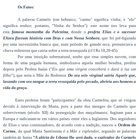
Os Fatos:
A palavra Carmelo (em hebraico, "carmo" significa vinha; e "elo"
significa senhor; portanto, "Vinha do Senhor"): este nome nos leva para
esta
famosa montanha da Palestina
, donde o
profeta Elias e o sucessor
Elizeu
fizeram história com Deus e com Nossa Senhora
, que foi pré-figurada
por uma nuvenzinha branca que, num período de grande seca, prenunciava a
chuva redentora que cairia sobre a terra ressequida (cf I Rs 18,20-45).
Por uma intuição sobrenatural, soube que essa simples nuvem, com
forma de uma pegada humana, simbolizava aquela mulher bendita, predita
depois pelo Profeta Isaías (“
Eis que uma virgem conceberá e dará à luz um
filho
”), que seria a Mãe do Redentor.
Do seu seio virginal sairia Aquele que,
lavando com seu sangue a terra ressequida pelo pecado, abriria aos homens a
vida da graça.
Estes profetas foram "participantes" da obra Carmelita, que só vingou
devido à intervenção de Maria, pois a parte dos monges do Carmelo que
sobreviveram (século XII) da perseguição dos muçulmanos; fugiram para a
Europa e radicaram-se em vários países entre eles a Inglaterra. Dos seguidores
de Elias e seus continuadores, de acordo com a tradição, nasceu a
Ordem do
Carmo
, da qual Maria Santíssima é a
Mãe e esplendor
, segundo as palavras
também de Isaías
“A glória do Líbano lhe será dada, o esplendor do Carmelo