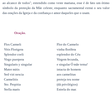
ao alcance de todos"; entendido como veste mariana, esse é de fato um ótimo
símbolo da proteção da Mãe celeste, enquanto sacramental extrai o seu valor
das orações da Igreja e da confiança e amor daqueles que o usam.
Oração.
Flos Carmeli
Flor do Carmelo
Vitis Florigera
vinha florífera
Splendor coeli
esplendor do Céu
Virgo puerpera
Virgem fecunda,
Singularis y singular
e singular Ó mãe terna!
Mater mitis
intacta de homem
Sed viri nescia
aos carmelitas
Carmelitis
proteja teu nome
Sto. Propitia
(dá privilégios)
Stella maris
Estrela do mar.