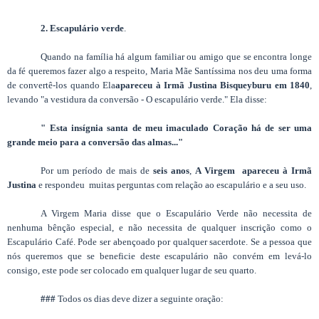
2. Escapulário verde
.
Quando na família há algum familiar ou amigo que se encontra longe
da fé queremos fazer algo a respeito, Maria Mãe Santíssima nos deu uma forma
de convertê-los quando Ela
apareceu à Irmã Justina Bisqueyburu em 1840
,
levando "a vestidura da conversão - O escapulário verde." Ela disse:
" Esta insígnia santa de meu imaculado Coração há de ser uma
grande meio para a conversão das almas..."
Por um período de mais de
seis anos
,
A Virgem apareceu à Irmã
Justina
e respondeu muitas perguntas com relação ao escapulário e a seu uso.
A Virgem Maria disse que o Escapulário Verde não necessita de
nenhuma bênção especial, e não necessita de qualquer inscrição como o
Escapulário Café. Pode ser abençoado por qualquer sacerdote. Se a pessoa que
nós queremos que se beneficie deste escapulário não convém em levá-lo
consigo, este pode ser colocado em qualquer lugar de seu quarto.
###
Todos os dias deve dizer a seguinte oração: