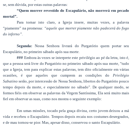
se, sem dúvida, por estas outras palavras:
“Quem morrer revestido do Escapulário, não morrerá em pecado
mortal”.
Para tornar isto claro, a Igreja insere, muitas vezes, a palavra
“piamente” na promessa:
“aquele que morrer piamente não padecerá do fogo
do inferno”
.
Segunda:
Nossa Senhora livrará do Purgatório quem portar seu
Escapulário, no primeiro sábado após sua morte.
###
Embora às vezes se interprete este privilégio ao pé da letra, isto é,
que a pessoa será livre do Purgatório no primeiro sábado após sua morte, “tudo
que a Igreja, tem para explicar estas palavras, tem dito oficialmente em várias
ocasiões, é que aqueles que cumprem as condições do
Privilégio
Sabatino
serão, por intercessão de Nossa Senhora, libertos do Purgatório pouco
tempo depois da morte, e especialmente no sábado”. De qualquer modo, se
formos fiéis em observar as palavras da Virgem Santíssima, Ela será muito mais
fiel em observar as suas, como nos mostra o seguinte exemplo:
Em umas missões, tocado pela graça divina, certo jovem deixou a má
vida e recebeu o Escapulário. Tempos depois recaiu nos costumes desregrados,
e de mau tornou-se pior. Mas, apesar disso, conservou o santo Escapulário.