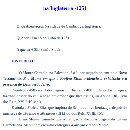
na Inglaterra -1251
Onde Aconteceu:
Na cidade de Cambridge, Inglaterra.
Quando:
Em 16 de Julho de 1251.
A quem:
A São Simão Stock.
HISTÓRICO.
O Monte Carmelo, na Palestina, é o lugar sagrado do Antigo e Novo
Testamento.
É o Monte em que o Profeta Elias evidencia a existência e a
presença do Deus verdadeiro
,
endo os 450 sacerdotes pagãos do Baal e os 400 profetas dos bosques,
V
fazendo descer do céu o fogo devorador que lhes extinguiu a vida. (III Livro
dos Reis, XVIII, 19 seg.).
É ainda o Profeta Elias que implora do Senhor chuva benfazeja, depois de
uma seca de três anos e três meses (III Livro dos Reis, XVIII, 45).
É no Monte Carmelo que a tradição colocou a origem da Ordem
Carmelitana. Ali viviam eremitas entregues
à oração e à penitência.