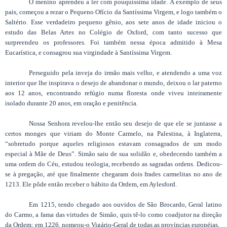
O menino aprendeu a ler com pouquíssima idade. A exemplo de seus
pais, começou a rezar o Pequeno Ofício da Santíssima Virgem, e logo também o
Saltério. Esse verdadeiro pequeno gênio, aos sete anos de idade iniciou o
estudo das Belas Artes no Colégio de Oxford, com tanto sucesso que
surpreendeu os professores. Foi também nessa época admitido à Mesa
Eucarística, e consagrou sua virgindade à Santíssima Virgem.
Perseguido pela inveja do irmão mais velho, e atendendo a uma voz
interior que lhe inspirava o desejo de abandonar o mundo, deixou o lar paterno
aos 12 anos, encontrando refúgio numa floresta onde viveu inteiramente
isolado durante 20 anos, em oração e penitência.
Nossa Senhora revelou-lhe então seu desejo de que ele se juntasse a
certos monges que viriam do Monte Carmelo, na Palestina, à Inglaterra,
“sobretudo porque aqueles religiosos estavam consagrados de um modo
especial à Mãe de Deus”. Simão saiu de sua solidão e, obedecendo também a
uma ordem do Céu, estudou teologia, recebendo as sagradas ordens. Dedicou-
se à pregação, até que finalmente chegaram dois frades carmelitas no ano de
1213. Ele pôde então receber o hábito da Ordem, em Aylesford.
Em 1215, tendo chegado aos ouvidos de São Brocardo, Geral latino
do Carmo, a fama das virtudes de Simão, quis tê-lo como coadjutor na direção
da Ordem; em 1226, nomeou-o Vigário-Geral de todas as províncias européias.