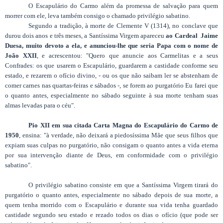
O Escapulário do Carmo além da promessa de salvação para quem
morrer com ele, leva também consigo o chamado privilégio sabatino.
Segundo a tradição, à morte de Clemente V (1314), no conclave que
durou dois anos e três meses, a Santíssima Virgem apareceu
ao Cardeal Jaime
Duesa, muito devoto a ela, e anunciou-lhe que seria Papa com o nome de
João XXII
, e acrescentou: "Quero que anuncie aos Carmelitas e a seus
Confrades: os que usarem o Escapulário, guardarem a castidade conforme seu
estado, e rezarem o ofício divino, - ou os que não saibam ler se abstenham de
comer carnes nas quartas-feiras e sábados -, se forem ao purgatório Eu farei que
o quanto antes, especialmente no sábado seguinte à sua morte tenham suas
almas levadas para o céu".
Pio XII em sua citada Carta Magna do Escapulário do Carmo de
1950
, ensina: "à verdade, não deixará a piedosíssima Mãe que seus filhos que
expiam suas culpas no purgatório, não consigam o quanto antes a vida eterna
por sua intervenção diante de Deus, em conformidade com o privilégio
sabatino".
O privilégio sabatino consiste em que a Santíssima Virgem tirará do
purgatório o quanto antes, especialmente no sábado depois de sua morte, a
quem tenha morrido com o Escapulário e durante sua vida tenha guardado
castidade segundo seu estado e rezado todos os dias o ofício (que pode ser