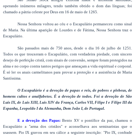
operando inúmeros milagres, tendo também obtido o dom das línguas; foi
chamado a pátria celeste por Deus em 16 de maio de 1265.
Nossa Senhora voltou ao céu e o Escapulário permaneceu como sinal
de Maria. Na última aparição de Lourdes e de Fátima, Nossa Senhora traz o
Escapulário.
São passados mais de 750 anos, desde o dia 16 de julho de 1251.
Todos os que trouxeram o Escapulário, com verdadeira piedade, com sincero
desejo de perfeição cristã, com sinais de conversão, sempre foram protegidos na
alma e no corpo contra tantos perigos que ameaçam a vida espiritual e corporal.
É só ler os anais carmelitanos para provar a proteção e a assistência de Maria
Santíssima.
O Escapulário é a devoção de papas e reis, de pobres e plebeus, de
homens cultos e analfabetos. É a devoção de todos. Foi a devoção de São
Luis IX, de Luis XIII, Luis XIV da França, Carlos VII, Filipe I e Filipe III da
Espanha, Leopoldo I da Alemanha, Dom João I, de Portugal.
E a devoção dos Papas:
Bento XV o pontífice da paz, chamou o
Escapulário a "arma dos cristãos" e aconselhava aos seminaristas que o
usassem. Pio IX gravou em seu cálice a seguinte inscrição: "Pio IX, confrade