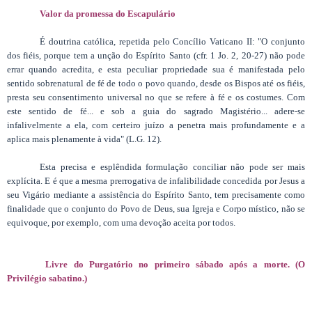
Valor da promessa do Escapulário
É doutrina católica, repetida pelo Concílio Vaticano II: "O conjunto
dos fiéis, porque tem a unção do Espírito Santo (cfr. 1 Jo. 2, 20-27) não pode
errar quando acredita, e esta peculiar propriedade sua é manifestada pelo
sentido sobrenatural de fé de todo o povo quando, desde os Bispos até os fiéis,
presta seu consentimento universal no que se refere à fé e os costumes. Com
este sentido de fé... e sob a guia do sagrado Magistério... adere-se
infalivelmente a ela, com certeiro juízo a penetra mais profundamente e a
aplica mais plenamente à vida" (L.G. 12).
Esta precisa e esplêndida formulação conciliar não pode ser mais
explícita. E é que a mesma prerrogativa de infalibilidade concedida por Jesus a
seu Vigário mediante a assistência do Espírito Santo, tem precisamente como
finalidade que o conjunto do Povo de Deus, sua Igreja e Corpo místico, não se
equivoque, por exemplo, com uma devoção aceita por todos.
Livre do Purgatório no primeiro sábado após a morte. (O
Privilégio sabatino.)