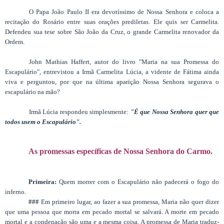
O Papa João Paulo II era devotíssimo de Nossa Senhora e coloca a
recitação do Rosário entre suas orações prediletas. Ele quis ser Carmelita.
Defendeu sua tese sobre São João da Cruz, o grande Carmelita renovador da
Ordem.
John Mathias Haffert, autor do livro "Maria na sua Promessa do
Escapulário", entrevistou a Irmã Carmelita Lúcia, a vidente de Fátima ainda
viva e perguntou, por que na última aparição Nossa Senhora segurava o
escapulário na mão?
Irmã Lúcia respondeu simplesmente:
"É que Nossa Senhora quer que
todos usem o Escapulário".
As promessas específicas de Nossa Senhora do Carmo.
Primeira:
Quem morrer com o Escapulário não padecerá o fogo do
inferno.
###
Em primeiro lugar, ao fazer a sua promessa, Maria não quer dizer
que uma pessoa que morra em pecado mortal se salvará. A morte em pecado
mortal e a condenação são uma e a mesma coisa. A promessa de Maria traduz-