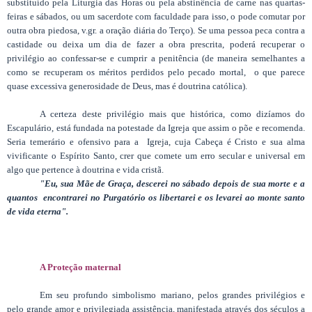
substituído pela Liturgia das Horas ou pela abstinência de carne nas quartas-
feiras e sábados, ou um sacerdote com faculdade para isso, o pode comutar por
outra obra piedosa, v.gr. a oração diária do Terço). Se uma pessoa peca contra a
castidade ou deixa um dia de fazer a obra prescrita, poderá recuperar o
privilégio ao confessar-se e cumprir a penitência (de maneira semelhantes a
como se recuperam os méritos perdidos pelo pecado mortal, o que parece
quase excessiva generosidade de Deus, mas é doutrina católica).
A certeza deste privilégio mais que histórica, como dizíamos do
Escapulário, está fundada na potestade da Igreja que assim o põe e recomenda.
Seria temerário e ofensivo para a Igreja, cuja Cabeça é Cristo e sua alma
vivificante o Espírito Santo, crer que comete um erro secular e universal em
algo que pertence à doutrina e vida cristã.
"Eu, sua Mãe de Graça, descerei no sábado depois de sua morte e a
quantos encontrarei no Purgatório os libertarei e os levarei ao monte santo
de vida eterna".
A Proteção maternal
Em seu profundo simbolismo mariano, pelos grandes privilégios e
pelo grande amor e privilegiada assistência, manifestada através dos séculos a