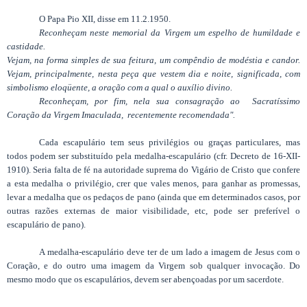
O Papa Pio XII, disse em 11.2.1950.
Reconheçam neste memorial da Virgem um espelho de humildade e
castidade.
Vejam, na forma simples de sua feitura, um compêndio de modéstia e candor.
Vejam, principalmente, nesta peça que vestem dia e noite, significada, com
simbolismo eloqüente, a oração com a qual o auxílio divino.
Reconheçam, por fim, nela sua consagração ao Sacratíssimo
Coração da Virgem Imaculada, recentemente recomendada".
Cada escapulário tem seus privilégios ou graças particulares, mas
todos podem ser substituído pela medalha-escapulário (cfr. Decreto de 16-XII-
1910). Seria falta de fé na autoridade suprema do Vigário de Cristo que confere
a esta medalha o privilégio, crer que vales menos, para ganhar as promessas,
levar a medalha que os pedaços de pano (ainda que em determinados casos, por
outras razões externas de maior visibilidade, etc, pode ser preferível o
escapulário de pano).
A medalha-escapulário deve ter de um lado a imagem de Jesus com o
Coração, e do outro uma imagem da Virgem sob qualquer invocação. Do
mesmo modo que os escapulários, devem ser abençoadas por um sacerdote.