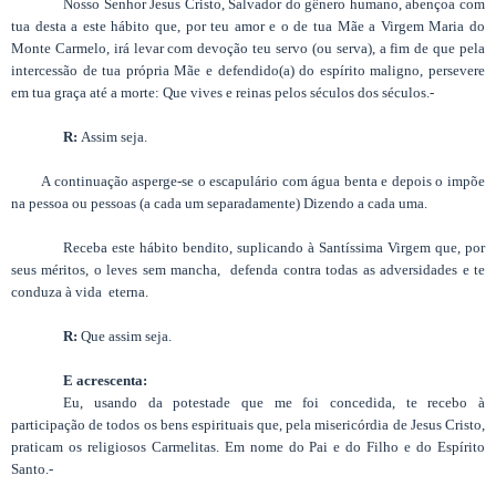
Nosso Senhor Jesus Cristo, Salvador do gênero humano, abençoa com
tua desta a este hábito que, por teu amor e o de tua Mãe a Virgem Maria do
Monte Carmelo, irá levar com devoção teu servo (ou serva), a fim de que pela
intercessão de tua própria Mãe e defendido(a) do espírito maligno, persevere
em tua graça até a morte: Que vives e reinas pelos séculos dos séculos.-
R:
Assim seja.
A continuação asperge-se o escapulário com água benta e depois o impõe
na pessoa ou pessoas (a cada um separadamente) Dizendo a cada uma.
Receba este hábito bendito, suplicando à Santíssima Virgem que, por
seus méritos, o leves sem mancha, defenda contra todas as adversidades e te
conduza à vida eterna.
R:
Que assim seja.
E acrescenta:
Eu, usando da potestade que me foi concedida, te recebo à
participação de todos os bens espirituais que, pela misericórdia de Jesus Cristo,
praticam os religiosos Carmelitas. Em nome do Pai e do Filho e do Espírito
Santo.-