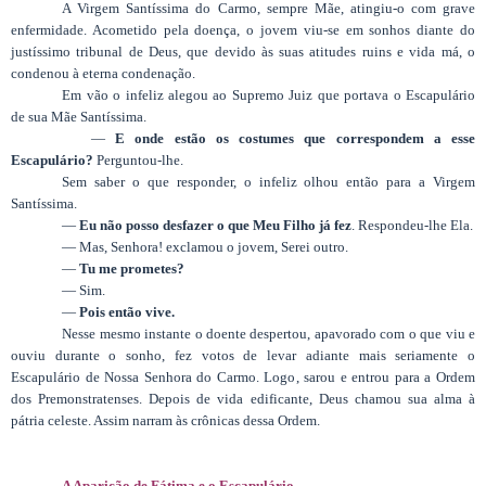
A Virgem Santíssima do Carmo, sempre Mãe, atingiu-o com grave
enfermidade. Acometido pela doença, o jovem viu-se em sonhos diante do
justíssimo tribunal de Deus, que devido às suas atitudes ruins e vida má, o
condenou à eterna condenação.
Em vão o infeliz alegou ao Supremo Juiz que portava o Escapulário
de sua Mãe Santíssima.
—
E onde estão os costumes que correspondem a esse
Escapulário?
Perguntou-lhe.
Sem saber o que responder, o infeliz olhou então para a Virgem
Santíssima.
—
Eu não posso desfazer o que Meu Filho já fez
. Respondeu-lhe Ela.
— Mas, Senhora! exclamou o jovem, Serei outro.
—
Tu me prometes?
— Sim.
—
Pois então vive.
Nesse mesmo instante o doente despertou, apavorado com o que viu e
ouviu durante o sonho, fez votos de levar adiante mais seriamente o
Escapulário de Nossa Senhora do Carmo. Logo, sarou e entrou para a Ordem
dos Premonstratenses. Depois de vida edificante, Deus chamou sua alma à
pátria celeste. Assim narram às crônicas dessa Ordem.
A Aparição de Fátima e o Escapulário.