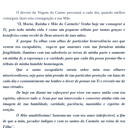
O devoto da Virgem do Carmo procurará a cada dia, quando melhor
conseguir, fazer esta consagração a sua Mãe:
"Ó, Maria, Rainha e Mãe do Carmelo! Venho hoje me consagrar a
Ti, pois toda minha vida é como um pequeno tributo por tantas graças e
benefícios como recebi de Deus através de tuas mãos.
E porque Tu olhas com olhos de particular benevolência aos que
vestem teu escapulário, rogo-te que sustentes com tua fortaleza minha
fragilidade, ilumines com tua sabedoria as trevas de minha parte e aumente
em minha fé, a esperança e a caridade, para que cada dia possa prestar-lhe o
tributo de minha humilde homenagem.
Que o santo escapulário atraia sobre mim teus olhares
misericordiosos, seja para mim prenda de tua particular proteção em lutas de
cada dia e constantemente me lembre o dever de pensar em Ti e revestir-me de
tuas virtudes.
De hoje em diante me esforçarei por viver em suave união com teu
espírito, oferecer tudo a Jesus por tua intercessão e converter minha vida em
imagem de tua humildade, caridade, paciência, mansidão e espírito de
oração.
Ó Mãe amabilíssima! Sustenta-me com teu amor indefectível, a fim
de que a mim, pecador indigno e com os santos do Carmelo no reino de teu
Filho".