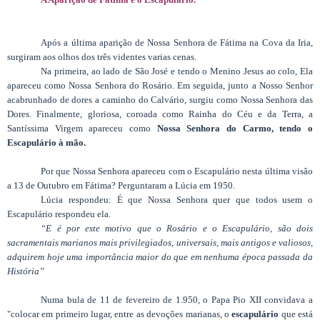
Após a última aparição de Nossa Senhora de Fátima na Cova da Iria,
surgiram aos olhos dos três videntes varias cenas.
Na primeira, ao lado de São José e tendo o Menino Jesus ao colo, Ela
apareceu como Nossa Senhora do Rosário. Em seguida, junto a Nosso Senhor
acabrunhado de dores a caminho do Calvário, surgiu como Nossa Senhora das
Dores. Finalmente, gloriosa, coroada como Rainha do Céu e da Terra, a
Santíssima Virgem apareceu como
Nossa Senhora do Carmo, tendo o
Escapulário à mão.
Por que Nossa Senhora apareceu com o Escapulário nesta última visão
a 13 de Outubro em Fátima? Perguntaram a Lúcia em 1950.
Lúcia respondeu: É que Nossa Senhora quer que todos usem o
Escapulário respondeu ela.
“E é por este motivo que o Rosário e o Escapulário, são dois
sacramentais marianos mais privilegiados, universais, mais antigos e valiosos,
adquirem hoje uma importância maior do que em nenhuma época passada da
História”
Numa bula de 11 de fevereiro de 1.950, o Papa Pio XII convidava a
"colocar em primeiro lugar, entre as devoções marianas, o
escapulário
que está