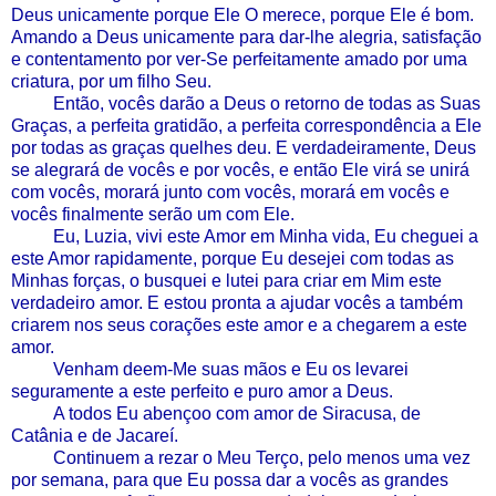
Deus unicamente porque Ele O merece, porque Ele é bom.
Amando a Deus unicamente para dar-lhe alegria, satisfação
e contentamento por ver-Se perfeitamente amado por uma
criatura, por um filho Seu.
Então, vocês darão a Deus o retorno de todas as Suas
Graças, a perfeita gratidão, a perfeita correspondência a Ele
por todas as graças quelhes deu. E verdadeiramente, Deus
se alegrará de vocês e por vocês, e então Ele virá se unirá
com vocês, morará junto com vocês, morará em vocês e
vocês finalmente serão um com Ele.
Eu, Luzia, vivi este Amor em Minha vida, Eu cheguei a
este Amor rapidamente, porque Eu desejei com todas as
Minhas forças, o busquei e lutei para criar em Mim este
verdadeiro amor. E estou pronta a ajudar vocês a também
criarem nos seus corações este amor e a chegarem a este
amor.
Venham deem-Me suas mãos e Eu os levarei
seguramente a este perfeito e puro amor a Deus.
A todos Eu abençoo com amor de Siracusa, de
Catânia e de Jacareí.
Continuem a rezar o Meu Terço, pelo menos uma vez
por semana, para que Eu possa dar a vocês as grandes