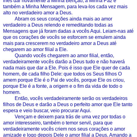
lhes dar novamente a Minha Benção, a Minha Paz e
também a Minha Mensagem, para leva-los cada vez mais
alto no verdadeiro amor a Deus.
Abram os seus corações ainda mais ao amor
verdadeiro a Deus relendo e remeditando todas as
Mensagens que já foram dadas a vocês Aqui. Leiam-nas até
que os corações de vocês se esforcem se emulem ainda
mais para crescerem no verdadeiro amor a Deus até
chegarem ao amor filial a Ele.
Quando vocês chegarem ao amor filial, então,
verdadeiramente vocês darão a Deus tudo e não haverá
nada mais que dar a Ele. Pois é isso que Ele quer de cada
homem, de cada filho Dele: que todos os Seus filhos O
amem porque Ele é o Pai de vocês, porque Ele os criou,
porque Ele é a fonte, a origem e o fim da vida de todo o
homem.
Então, vocês verdadeiramente serão os verdadeiros
filhos de Deus e darão a Deus o perfeito amor que Ele tanto
espera e veio buscar, veio procurar Aqui.
Vençam e deixem para trás de uma vez por todas o
amor interesseiro, também o temor servil, para que
verdadeiramente vocês criem nos seus corações o amor
amizade e logo depois Dele o amor filial a Deus. Amando a