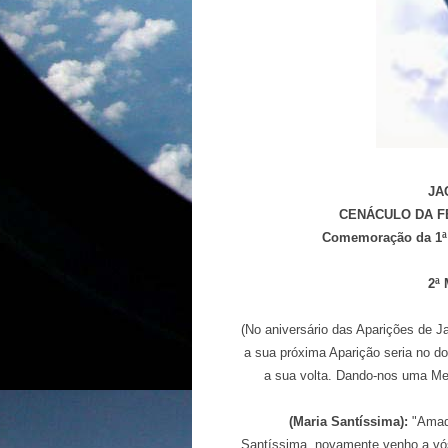
JA
CENÁCULO DA F
Comemoração da 1ª 
2ª
(No aniversário das Aparições de 
a sua próxima Aparição seria no 
a sua volta. Dando-nos uma M
(Maria Santíssima):
"Amado
Santíssima, novamente venho a vós