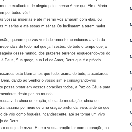
amente exultantes de alegria pelo imenso Amor que Ele e Maria
em por todos vós!
ssas misérias e até mesmo vos amaram com elas, ou
s misérias e até essas misérias Os inclinaram a terem maior
 querem que vós verdadeiramente abandoneis a vida do
rependais de todo mal que já fizestes, de todo o tempo que já
sageira desse mundo, dos prazeres terrenos esquecendo-vos do
 Deus, Sua graça, sua Lei de Amor, Deus que é o próprio
des este Bem antes que tudo, acima de tudo, a aceitardes
e Bem, dando ao Senhor o vosso sim e consagrando-vos
nte possa brotar em vossos corações todos, a Paz do Céu e para
emeadores desta paz no mundo!
vida cheia de oração, cheia de meditação, cheia de
antíssima por meio de uma oração profunda, viva, ardente que
ro de vós como fogueira incandescente, até se tornar um vivo
jo de Deus.
s o desejo de rezar! E se a vossa oração for com o coração, ou