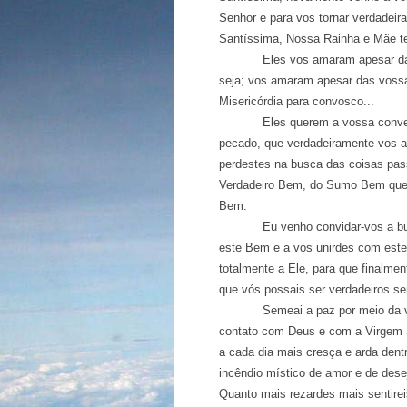
Senhor e para vos tornar verdadeir
Santíssima, Nossa Rainha e Mãe t
Eles vos amaram apesar das vo
seja; vos amaram apesar das vossa
Misericórdia para convosco...
Eles querem a vossa conversão,
pecado, que verdadeiramente vos ar
perdestes na busca das coisas pas
Verdadeiro Bem, do Sumo Bem que é
Bem.
Eu venho convidar-vos a buscar
este Bem e a vos unirdes com est
totalmente a Ele, para que finalme
que vós possais ser verdadeiros s
Semeai a paz por meio da vossa 
contato com Deus e com a Virgem S
a cada dia mais cresça e arda dent
incêndio místico de amor e de dese
Quanto mais rezardes mais sentirei