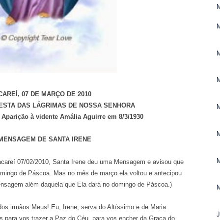
M
CAREÍ, 07 DE MARÇO DE 2010
ESTA DAS LÁGRIMAS DE NOSSA SENHORA
Aparição à vidente Amália Aguirre em 8/3/1930
 MENSAGEM DE SANTA IRENE
Jacareí 07/02/2010, Santa Irene deu uma Mensagem e avisou que
domingo de Páscoa. Mas no mês de março ela voltou e antecipou
ensagem além daquela que Ela dará no domingo de Páscoa.)
s irmãos Meus! Eu, Irene, serva do Altíssimo e de Maria
 para vos trazer a Paz do Céu, para vos encher da Graça do