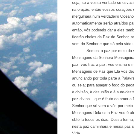
seja; se a vossa vontade se esvaz
na oração, então vossos corações 
mergulhará num verdadeiro Oceano 
automaticamente serão atraídos pa
então, vós podereis dar a eles tam
ficarão cheios da Paz do Senhor, 
vem do Senhor e que só pela vida u
Semeai a paz por meio da vossa
Mensagens da Senhora Mensageira 
paz, vos traz a paz, vos ensina o 
Mensagens de Paz que Ela vos deu.
anunciando por toda parte a Palavra
ou seja; para apagar o fogo do peca
à divisão, à desunião e à auto-des
paz divina... que é fruto do amor a
Senhor que só vem a vós por meio
Mensagens Dela esta Paz vos é ofe
obtê-la todos os dias. Dessa form
nesta paz caminhará e nessa paz s
Vida.