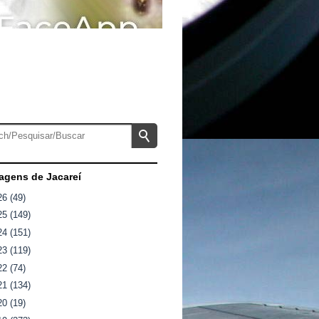
gens de Jacareí
26
(49)
25
(149)
24
(151)
23
(119)
22
(74)
21
(134)
20
(19)