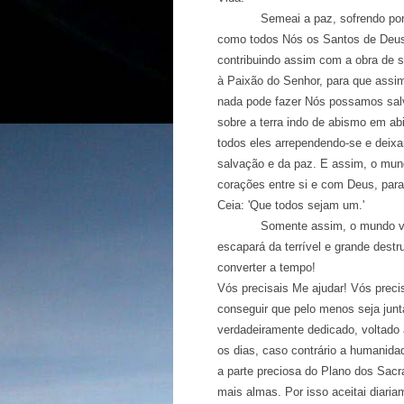
Semeai a paz, sofrendo por amo
como todos Nós os Santos de Deus 
contribuindo assim com a obra de 
à Paixão do Senhor, para que assim
nada pode fazer Nós possamos salv
sobre a terra indo de abismo em ab
todos eles arrependendo-se e dei
salvação e da paz. E assim, o mund
corações entre si e com Deus, para
Ceia: 'Que todos sejam um.'
Somente assim, o mundo verdad
escapará da terrível e grande dest
converter a tempo!
Vós precisais Me ajudar! Vós preci
conseguir que pelo menos seja jun
verdadeiramente dedicado, voltado
os dias, caso contrário a humanida
a parte preciosa do Plano dos Sacr
mais almas. Por isso aceitai diari