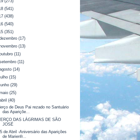
19
(273)
18
(541)
17
(438)
16
(540)
15
(351)
dezembro
(17)
novembro
(13)
outubro
(11)
setembro
(11)
agosto
(14)
julho
(15)
junho
(29)
maio
(25)
abril
(40)
erço de Deus Pai rezado no Santuário
das Apariçõe...
TERÇO DAS LÁGRIMAS DE SÃO
JOSÉ
5 de Abril -Aniversário das Aparições
de Marienfr...