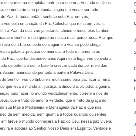
iar de si mesma completamente para querer a Vontade de Deus
S
experimentarão uma profunda alegria e o vosso ser todo
de Paz. E todos então, sentirão esta Paz em vós,
ra vós pela emanação da Paz Celestial que reina em vós. E
bém a Paz, da qual vós já estareis cheios e todos eles também
amarão o Senhor e não quererão nunca mais perder essa Paz que
nitiva com Ele se pode conseguir e a vós se pode chegar.
 palavra, procurando anunciar a todo o momento as
da Paz, que há dezenove anos Aqui neste lugar vos convida à
modo de obtê-la e como fazê-la crescer cada dia por meio das
D
 Assim, anunciando por toda a parte a Palavra Dela,
 do Senhor, vós contribuireis muitíssimo para pacificar a Terra,
H
do que leva o mundo à injustiça, à discórdia, ao ódio, à guerra,
truição para fazer no mundo verdadeiramente, correrem rios de
 Deus, que é fruto do amor à verdade, que é fruto da graça do
 da sua Mãe a Medianeira e Mensageira da Paz e que nas
recida sem medida, sem quantia à todos quantos quiserdes
a, em breve o mundo conhecerá a Paz do Céu, nessa paz viverá,
ervirá e adotará ao Senhor Nosso Deus em Espírito, Verdade e