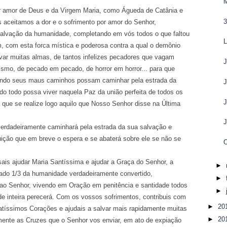
r de Deus e da Virgem Maria, como Águeda de Catânia e
3
aceitamos a dor e o sofrimento por amor do Senhor,
salvação da humanidade, completando em vós todos o que faltou
, com esta forca mística e poderosa contra a qual o demônio
ar muitas almas, de tantos infelizes pecadores que vagam
ismo, de pecado em pecado, de horror em horror... para que
xando seus maus caminhos possam caminhar pela estrada da
o todo possa viver naquela Paz da união perfeita de todos os
 que se realize logo aquilo que Nosso Senhor disse na Última
eiramente caminhará pela estrada da sua salvação e
ruição que em breve o espera e se abaterá sobre ele se não se
sais ajudar Maria Santíssima e ajudar a Graça do Senhor, a
►
tado 1/3 da humanidade verdadeiramente convertido,
►
 ao Senhor, vivendo em Oração em penitência e santidade todos
►
de inteira perecerá. Com os vossos sofrimentos, contribuis com
►
20
atíssimos Corações e ajudais a salvar mais rapidamente muitas
►
20
amente as Cruzes que o Senhor vos enviar, em ato de expiação