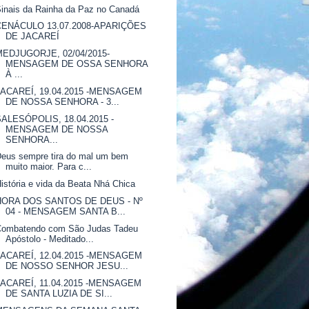
inais da Rainha da Paz no Canadá
CENÁCULO 13.07.2008-APARIÇÕES
DE JACAREÍ
MEDJUGORJE, 02/04/2015-
MENSAGEM DE OSSA SENHORA
À ...
JACAREÍ, 19.04.2015 -MENSAGEM
DE NOSSA SENHORA - 3...
SALESÓPOLIS, 18.04.2015 -
MENSAGEM DE NOSSA
SENHORA...
eus sempre tira do mal um bem
muito maior. Para c...
istória e vida da Beata Nhá Chica
HORA DOS SANTOS DE DEUS - Nº
04 - MENSAGEM SANTA B...
Combatendo com São Judas Tadeu
Apóstolo - Meditado...
JACAREÍ, 12.04.2015 -MENSAGEM
DE NOSSO SENHOR JESU...
JACAREÍ, 11.04.2015 -MENSAGEM
DE SANTA LUZIA DE SI...