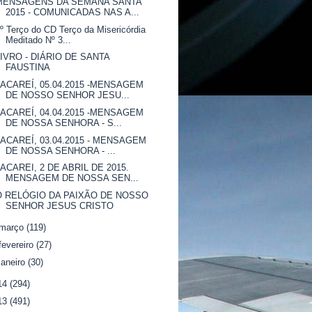
MENSAGENS DA SEMANA SANTA
2015 - COMUNICADAS NAS A...
º Terço do CD Terço da Misericórdia
Meditado Nº 3...
LIVRO - DIÁRIO DE SANTA
FAUSTINA
JACAREÍ, 05.04.2015 -MENSAGEM
DE NOSSO SENHOR JESU...
JACAREÍ, 04.04.2015 -MENSAGEM
DE NOSSA SENHORA - S...
JACAREÍ, 03.04.2015 - MENSAGEM
DE NOSSA SENHORA - ...
JACAREI, 2 DE ABRIL DE 2015.
MENSAGEM DE NOSSA SEN...
O RELÓGIO DA PAIXÃO DE NOSSO
SENHOR JESUS CRISTO
março
(119)
fevereiro
(27)
janeiro
(30)
14
(294)
13
(491)