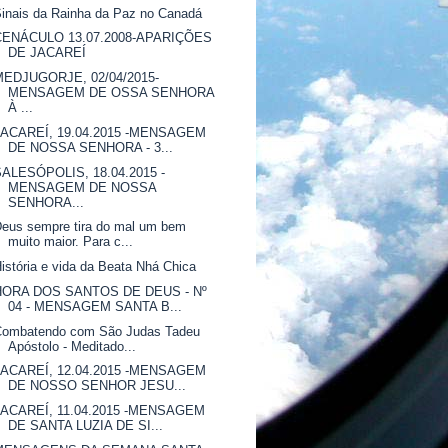
inais da Rainha da Paz no Canadá
CENÁCULO 13.07.2008-APARIÇÕES
DE JACAREÍ
MEDJUGORJE, 02/04/2015-
MENSAGEM DE OSSA SENHORA
À ...
JACAREÍ, 19.04.2015 -MENSAGEM
DE NOSSA SENHORA - 3...
SALESÓPOLIS, 18.04.2015 -
MENSAGEM DE NOSSA
SENHORA...
eus sempre tira do mal um bem
muito maior. Para c...
istória e vida da Beata Nhá Chica
HORA DOS SANTOS DE DEUS - Nº
04 - MENSAGEM SANTA B...
Combatendo com São Judas Tadeu
Apóstolo - Meditado...
JACAREÍ, 12.04.2015 -MENSAGEM
DE NOSSO SENHOR JESU...
JACAREÍ, 11.04.2015 -MENSAGEM
DE SANTA LUZIA DE SI...