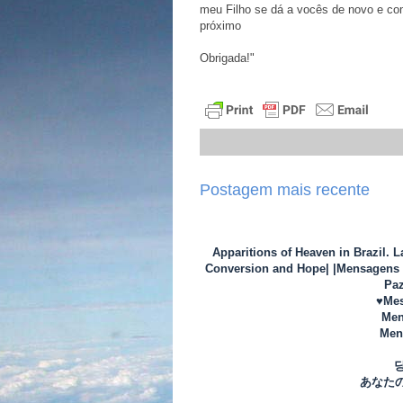
meu Filho se dá a vocês de novo e co
próximo
Obrigada!"
Postagem mais recente
Apparitions of Heaven in Brazil. 
Conversion and Hope| |Mensagens d
Paz
♥Mes
Men
Mens
あなた