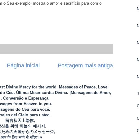
m o Seu exemplo, mostra o amor e sacrifício para com o
Página inicial
Postagem mais antiga
Last Divine Mercy for the world. Messages of Peace, Love,
o Céu. Última Misericórdia Divina. |Mensagens de Amor,
, Conversão e Esperança|
sages from Heaven to you.
sagens do Céu para você.
ajes del Cielo para usted.
留言从天上给你。
당신을 위해 하늘의 메시지.
のための天国からのメッセージ。
आप के लिए स्वर्ग से संदेश।♥