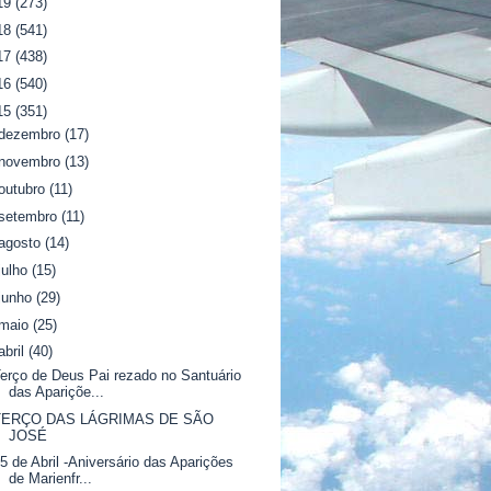
19
(273)
18
(541)
17
(438)
16
(540)
15
(351)
dezembro
(17)
novembro
(13)
outubro
(11)
setembro
(11)
agosto
(14)
julho
(15)
junho
(29)
maio
(25)
abril
(40)
erço de Deus Pai rezado no Santuário
das Apariçõe...
TERÇO DAS LÁGRIMAS DE SÃO
JOSÉ
5 de Abril -Aniversário das Aparições
de Marienfr...