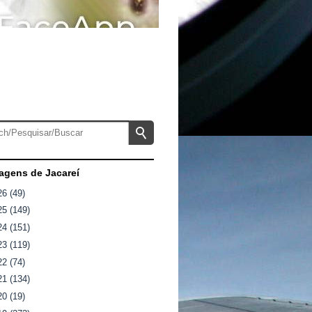
gens de Jacareí
26
(49)
25
(149)
24
(151)
23
(119)
22
(74)
21
(134)
20
(19)