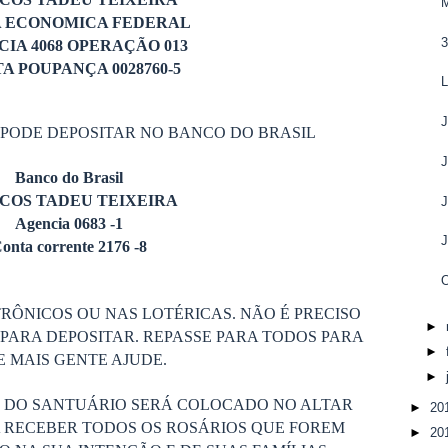
COS TADEU TEIXEIRA
A ECONOMICA FEDERAL
3
IA 4068 OPERAÇÃO 013
A POUPANÇA 0028760-5
 PODE DEPOSITAR NO BANCO DO BRASIL
Banco do Brasil
COS TADEU TEIXEIRA
Agencia 0683 -1
onta corrente 2176 -8
RÔNICOS OU NAS LOTÉRICAS. NÃO É PRECISO
►
PARA DEPOSITAR. REPASSE PARA TODOS PARA
►
 MAIS GENTE AJUDE.
►
S DO SANTUÁRIO SERÁ COLOCADO NO ALTAR
►
20
 RECEBER TODOS OS ROSÁRIOS QUE FOREM
►
20