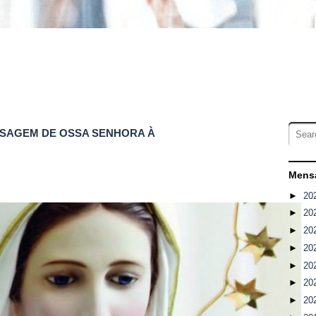
ENSAGEM DE OSSA SENHORA À
Mensa
►
20
►
20
►
20
►
20
►
20
►
20
►
20