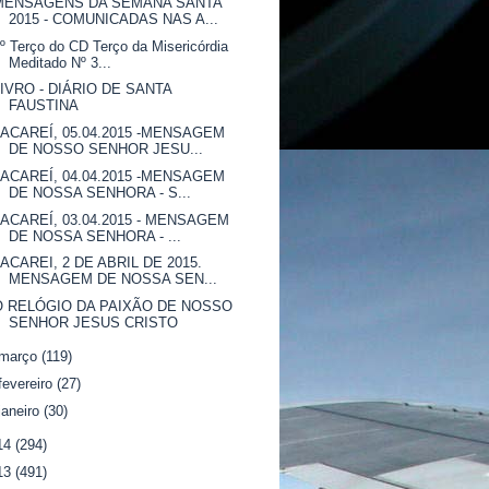
MENSAGENS DA SEMANA SANTA
2015 - COMUNICADAS NAS A...
º Terço do CD Terço da Misericórdia
Meditado Nº 3...
LIVRO - DIÁRIO DE SANTA
FAUSTINA
JACAREÍ, 05.04.2015 -MENSAGEM
DE NOSSO SENHOR JESU...
JACAREÍ, 04.04.2015 -MENSAGEM
DE NOSSA SENHORA - S...
JACAREÍ, 03.04.2015 - MENSAGEM
DE NOSSA SENHORA - ...
JACAREI, 2 DE ABRIL DE 2015.
MENSAGEM DE NOSSA SEN...
O RELÓGIO DA PAIXÃO DE NOSSO
SENHOR JESUS CRISTO
março
(119)
fevereiro
(27)
janeiro
(30)
14
(294)
13
(491)