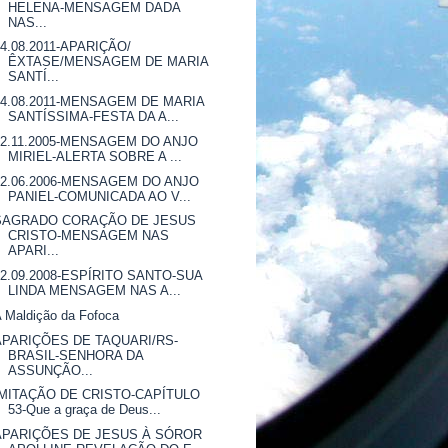
HELENA-MENSAGEM DADA
NAS...
14.08.2011-APARIÇÃO/
ÊXTASE/MENSAGEM DE MARIA
SANTÍ...
14.08.2011-MENSAGEM DE MARIA
SANTÍSSIMA-FESTA DA A...
22.11.2005-MENSAGEM DO ANJO
MIRIEL-ALERTA SOBRE A ...
22.06.2006-MENSAGEM DO ANJO
PANIEL-COMUNICADA AO V...
SAGRADO CORAÇÃO DE JESUS
CRISTO-MENSAGEM NAS
APARI...
22.09.2008-ESPÍRITO SANTO-SUA
LINDA MENSAGEM NAS A...
 Maldição da Fofoca
APARIÇÕES DE TAQUARI/RS-
BRASIL-SENHORA DA
ASSUNÇÃO...
IMITAÇÃO DE CRISTO-CAPÍTULO
53-Que a graça de Deus...
APARIÇÕES DE JESUS À SÓROR