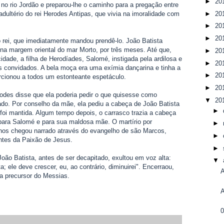
►
20
 no rio Jordão e preparou-lhe o caminho para a pregação entre
►
20
dultério do rei Herodes Antipas, que vivia na imoralidade com
►
20
►
20
o rei, que imediatamente mandou prendê-lo. João Batista
na margem oriental do mar Morto, por três meses. Até que,
►
20
idade, a filha de Herodíades, Salomé, instigada pela ardilosa e
►
20
s convidados. A bela moça era uma exímia dançarina e tinha a
►
20
rcionou a todos um estonteante espetáculo.
►
20
rodes disse que ela poderia pedir o que quisesse como
▼
20
do. Por conselho da mãe, ela pediu a cabeça de João Batista
►
 foi mantida. Algum tempo depois, o carrasco trazia a cabeça
para Salomé e para sua maldosa mãe. O martírio por
►
 nos chegou narrado através do evangelho de são Marcos,
►
ntes da Paixão de Jesus.
►
oão Batista, antes de ser decapitado, exultou em voz alta:
▼
; ele deve crescer, eu, ao contrário, diminuirei". Encerraou,
A
ta precursor do Messias.
A