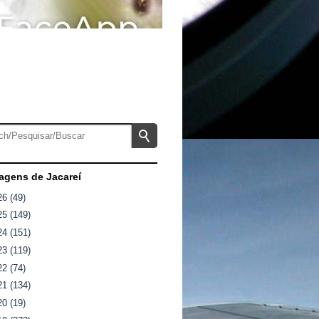
gens de Jacareí
26
(49)
25
(149)
24
(151)
23
(119)
22
(74)
21
(134)
20
(19)