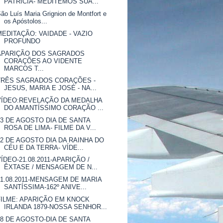
PATRÍCIA- MEDITEMOS SUA...
ão Luís Maria Grignion de Montfort e
os Apóstolos...
MEDITAÇÃO: VAIDADE - VAZIO
PROFUNDO
APARIÇÃO DOS SAGRADOS
CORAÇÕES AO VIDENTE
MARCOS T...
TRÊS SAGRADOS CORAÇÕES -
JESUS, MARIA E JOSÉ - NA...
VÍDEO:REVELAÇÃO DA MEDALHA
DO AMANTÍSSIMO CORAÇÃO ...
23 DE AGOSTO DIA DE SANTA
ROSA DE LIMA- FILME DA V...
22 DE AGOSTO DIA DA RAINHA DO
CÉU E DA TERRA- VÍDE...
VÍDEO-21.08.2011-APARIÇÃO /
ÊXTASE / MENSAGEM DE N...
21.08.2011-MENSAGEM DE MARIA
SANTÍSSIMA-162º ANIVE...
FILME: APARIÇÃO EM KNOCK
IRLANDA 1879-NOSSA SENHOR...
18 DE AGOSTO-DIA DE SANTA