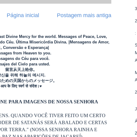
Página inicial
Postagem mais antiga
Last Divine Mercy for the world. Messages of Peace, Love,
o Céu. Última Misericórdia Divina. |Mensagens de Amor,
S
, Conversão e Esperança|
M
sages from Heaven to you.
sagens do Céu para você.
ajes del Cielo para usted.
留言从天上给你。
M
당신을 위해 하늘의 메시지.
のための天国からのメッセージ。
आप के लिए स्वर्ग से संदेश।♥
NE PARA IMAGENS DE NOSSA SENHORA
ENS. QUANDO VOCÊ TIVER FEITO UM CERTO
ODER DE SATANÁS SERÁ ABALADO E CERTAS
OR TERRA." (NOSSA SENHORA RAINHA E
PAZ NAS APARIÇÕES DE JACAREÍ)