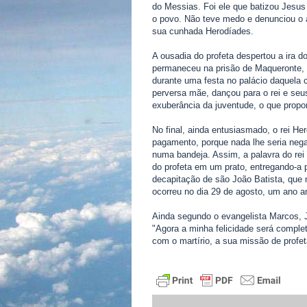
do Messias. Foi ele que batizou Jesus
o povo. Não teve medo e denunciou o a
sua cunhada Herodíades.
A ousadia do profeta despertou a ira d
permaneceu na prisão de Maqueronte, 
durante uma festa no palácio daquela c
perversa mãe, dançou para o rei e seu
exuberância da juventude, o que propo
No final, ainda entusiasmado, o rei He
pagamento, porque nada lhe seria nega
numa bandeja. Assim, a palavra do rei
do profeta em um prato, entregando-a 
decapitação de são João Batista, que
ocorreu no dia 29 de agosto, um ano a
Ainda segundo o evangelista Marcos, J
"Agora a minha felicidade será completa
com o martírio, a sua missão de profe