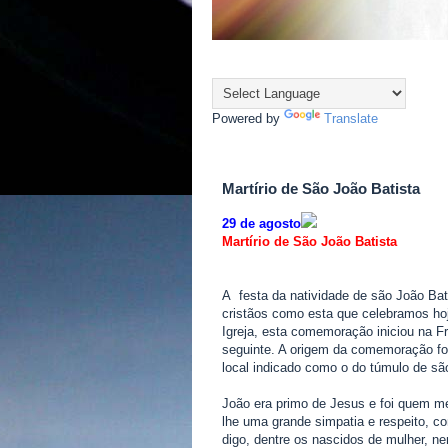
Powered by
Translate
Martírio de São João Batista
29 de agosto
Martírio de São João Batista
A festa da natividade de são João Bati
cristãos como esta que celebramos hoje
Igreja, esta comemoração iniciou na F
seguinte. A origem da comemoração fo
local indicado como o do túmulo de sã
João era primo de Jesus e foi quem me
lhe uma grande simpatia e respeito, c
digo, dentre os nascidos de mulher, ne