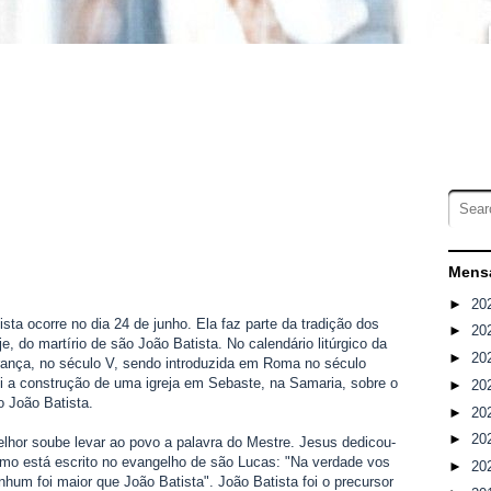
Mensa
►
20
sta ocorre no dia 24 de junho. Ela faz parte da tradição dos
►
20
, do martírio de são João Batista. No calendário litúrgico da
►
20
rança, no século V, sendo introduzida em Roma no século
i a construção de uma igreja em Sebaste, na Samaria, sobre o
►
20
o João Batista.
►
20
►
20
lhor soube levar ao povo a palavra do Mestre. Jesus dedicou-
omo está escrito no evangelho de são Lucas: "Na verdade vos
►
20
nhum foi maior que João Batista". João Batista foi o precursor