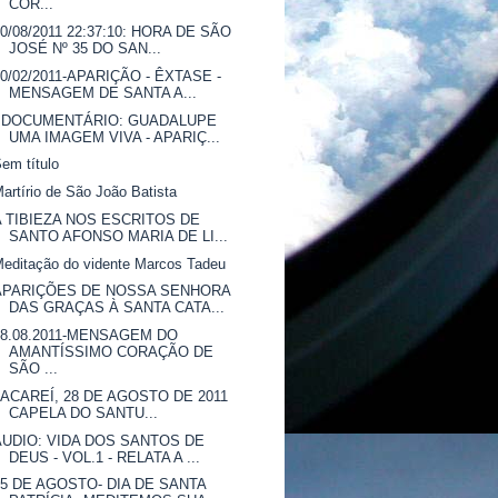
COR...
30/08/2011 22:37:10: HORA DE SÃO
JOSÉ Nº 35 DO SAN...
20/02/2011-APARIÇÃO - ÊXTASE -
MENSAGEM DE SANTA A...
: DOCUMENTÁRIO: GUADALUPE
UMA IMAGEM VIVA - APARIÇ...
em título
artírio de São João Batista
A TIBIEZA NOS ESCRITOS DE
SANTO AFONSO MARIA DE LI...
editação do vidente Marcos Tadeu
APARIÇÕES DE NOSSA SENHORA
DAS GRAÇAS À SANTA CATA...
28.08.2011-MENSAGEM DO
AMANTÍSSIMO CORAÇÃO DE
SÃO ...
JACAREÍ, 28 DE AGOSTO DE 2011
CAPELA DO SANTU...
ÁUDIO: VIDA DOS SANTOS DE
DEUS - VOL.1 - RELATA A ...
25 DE AGOSTO- DIA DE SANTA