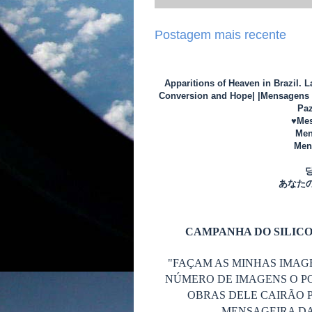
Postagem mais recente
Apparitions of Heaven in Brazil. 
Conversion and Hope| |Mensagens d
Paz
♥Mes
Men
Mens
あなた
CAMPANHA DO SILICO
"FAÇAM AS MINHAS IMAG
NÚMERO DE IMAGENS O P
OBRAS DELE CAIRÃO P
MENSAGEIRA DA 