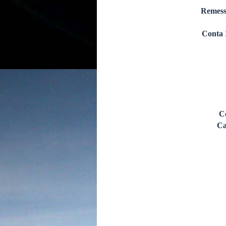
Remess
Conta 
C
Ca