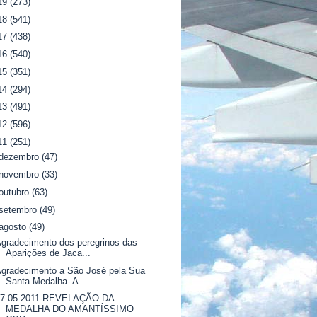
19
(273)
18
(541)
17
(438)
16
(540)
15
(351)
14
(294)
13
(491)
12
(596)
11
(251)
dezembro
(47)
novembro
(33)
outubro
(63)
setembro
(49)
agosto
(49)
gradecimento dos peregrinos das
Aparições de Jaca...
gradecimento a São José pela Sua
Santa Medalha- A...
07.05.2011-REVELAÇÃO DA
MEDALHA DO AMANTÍSSIMO