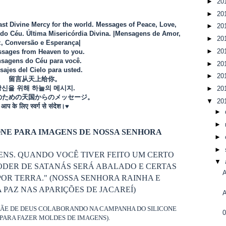
►
20
►
20
Last Divine Mercy for the world. Messages of Peace, Love,
►
20
o Céu. Última Misericórdia Divina. |Mensagens de Amor,
►
20
, Conversão e Esperança|
►
20
sages from Heaven to you.
sagens do Céu para você.
►
20
ajes del Cielo para usted.
►
20
留言从天上给你。
당신을 위해 하늘의 메시지.
►
20
のための天国からのメッセージ。
▼
20
आप के लिए स्वर्ग से संदेश।♥
►
►
NE PARA IMAGENS DE NOSSA SENHORA
►
►
ENS. QUANDO VOCÊ TIVER FEITO UM CERTO
▼
ODER DE SATANÁS SERÁ ABALADO E CERTAS
A
OR TERRA." (NOSSA SENHORA RAINHA E
PAZ NAS APARIÇÕES DE JACAREÍ)
A
MÃE DE DEUS COLABORANDO NA CAMPANHA DO SILICONE
PARA FAZER MOLDES DE IMAGENS).