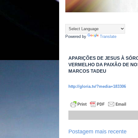
Powered by
Translate
APARIÇÕES DE JESUS À SÓR
VERMELHO DA PAIXÃO DE N
MARCOS TADEU
http://gloria.tv/?media=183306
Postagem mais recente