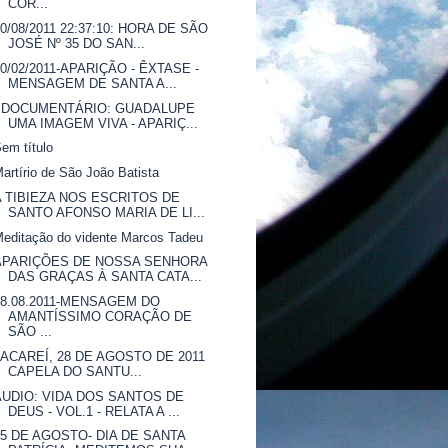
COR...
30/08/2011 22:37:10: HORA DE SÃO
JOSÉ Nº 35 DO SAN...
20/02/2011-APARIÇÃO - ÊXTASE -
MENSAGEM DE SANTA A...
: DOCUMENTÁRIO: GUADALUPE
UMA IMAGEM VIVA - APARIÇ...
em título
artírio de São João Batista
A TIBIEZA NOS ESCRITOS DE
SANTO AFONSO MARIA DE LI...
editação do vidente Marcos Tadeu
APARIÇÕES DE NOSSA SENHORA
DAS GRAÇAS À SANTA CATA...
28.08.2011-MENSAGEM DO
AMANTÍSSIMO CORAÇÃO DE
SÃO ...
JACAREÍ, 28 DE AGOSTO DE 2011
CAPELA DO SANTU...
ÁUDIO: VIDA DOS SANTOS DE
DEUS - VOL.1 - RELATA A ...
25 DE AGOSTO- DIA DE SANTA