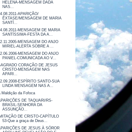
HELENA-MENSAGEM DADA
NAS...
14.08.2011-APARIÇÃO/
ÊXTASE/MENSAGEM DE MARIA
SANTÍ...
14.08.2011-MENSAGEM DE MARIA
SANTÍSSIMA-FESTA DA A...
22.11.2005-MENSAGEM DO ANJO
MIRIEL-ALERTA SOBRE A ...
22.06.2006-MENSAGEM DO ANJO
PANIEL-COMUNICADA AO V...
SAGRADO CORAÇÃO DE JESUS
CRISTO-MENSAGEM NAS
APARI...
22.09.2008-ESPÍRITO SANTO-SUA
LINDA MENSAGEM NAS A...
 Maldição da Fofoca
APARIÇÕES DE TAQUARI/RS-
BRASIL-SENHORA DA
ASSUNÇÃO...
IMITAÇÃO DE CRISTO-CAPÍTULO
53-Que a graça de Deus...
APARIÇÕES DE JESUS À SÓROR