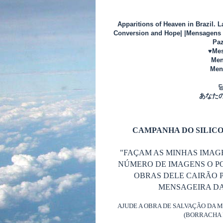
Apparitions of Heaven in Brazil. 
Conversion and Hope| |Mensagens d
Paz
♥Mes
Men
Mens
あなた
CAMPANHA DO SILICO
"FAÇAM AS MINHAS IMAG
NÚMERO DE IMAGENS O P
OBRAS DELE CAIRÃO P
MENSAGEIRA DA 
AJUDE A OBRA DE SALVAÇÃO DA 
(BORRACHA 