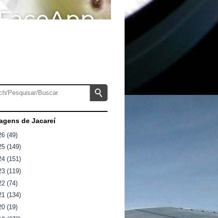
gens de Jacareí
26
(49)
25
(149)
24
(151)
23
(119)
22
(74)
21
(134)
20
(19)