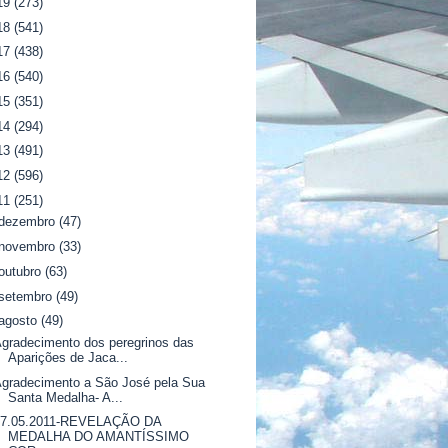
19
(273)
18
(541)
17
(438)
16
(540)
15
(351)
14
(294)
13
(491)
12
(596)
11
(251)
dezembro
(47)
novembro
(33)
outubro
(63)
setembro
(49)
agosto
(49)
gradecimento dos peregrinos das
Aparições de Jaca...
gradecimento a São José pela Sua
Santa Medalha- A...
07.05.2011-REVELAÇÃO DA
MEDALHA DO AMANTÍSSIMO