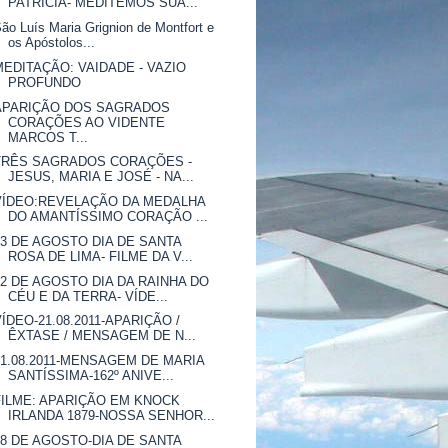
PATRÍCIA- MEDITEMOS SUA...
ão Luís Maria Grignion de Montfort e
os Apóstolos...
MEDITAÇÃO: VAIDADE - VAZIO
PROFUNDO
APARIÇÃO DOS SAGRADOS
CORAÇÕES AO VIDENTE
MARCOS T...
TRÊS SAGRADOS CORAÇÕES -
JESUS, MARIA E JOSÉ - NA...
VÍDEO:REVELAÇÃO DA MEDALHA
DO AMANTÍSSIMO CORAÇÃO ...
23 DE AGOSTO DIA DE SANTA
ROSA DE LIMA- FILME DA V...
22 DE AGOSTO DIA DA RAINHA DO
CÉU E DA TERRA- VÍDE...
VÍDEO-21.08.2011-APARIÇÃO /
ÊXTASE / MENSAGEM DE N...
21.08.2011-MENSAGEM DE MARIA
SANTÍSSIMA-162º ANIVE...
FILME: APARIÇÃO EM KNOCK
IRLANDA 1879-NOSSA SENHOR...
18 DE AGOSTO-DIA DE SANTA