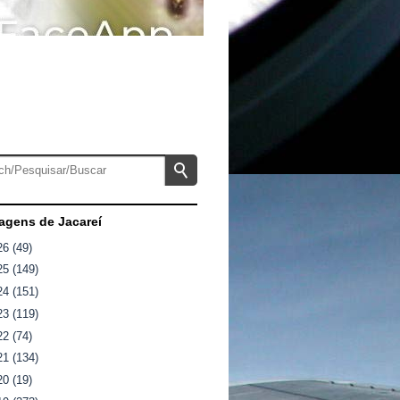
gens de Jacareí
26
(49)
25
(149)
24
(151)
23
(119)
22
(74)
21
(134)
20
(19)