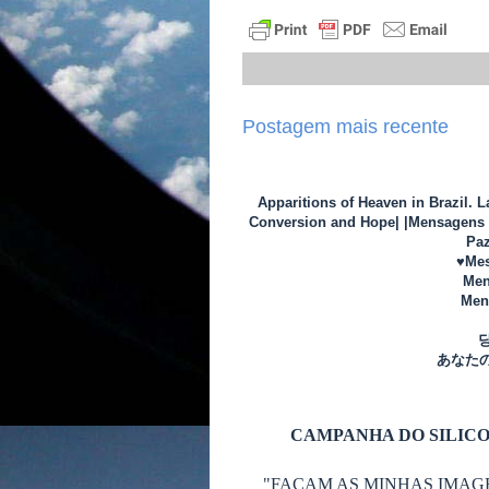
Postagem mais recente
Apparitions of Heaven in Brazil. 
Conversion and Hope| |Mensagens d
Paz
♥Mes
Men
Mens
あなた
CAMPANHA DO SILICO
"FAÇAM AS MINHAS IMAG