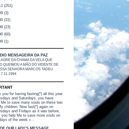
11
(251)
09
(3)
00
(31)
99
(23)
90
(60)
89
(1)
DIO MENSAGEIRA DA PAZ
LAGRE DA CHAMA DA VELA QUE
O QUEIMOU A MÃO DO VIDENTE DE
SSA SENHORA MARCOS TADEU
 7.11.1994
RTANT
you for having fasting(*) all this year
sdays and Saturdays, you have
 Me to save many souls on these two
y children. Now fast(*) again on
days and Fridays as it was before,
t you help Me to save more souls on
days of the week.»...
 OF OUR LADY'S MESSAGE