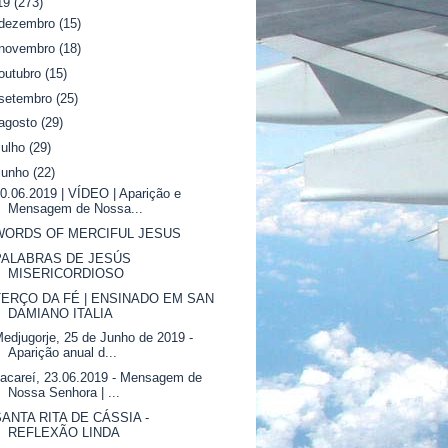
19
(273)
dezembro
(15)
novembro
(18)
outubro
(15)
setembro
(25)
agosto
(29)
julho
(29)
junho
(22)
0.06.2019 | VÍDEO | Aparição e
Mensagem de Nossa...
WORDS OF MERCIFUL JESUS
PALABRAS DE JESÚS
MISERICORDIOSO
TERÇO DA FÉ | ENSINADO EM SAN
DAMIANO ITALIA
edjugorje, 25 de Junho de 2019 -
Aparição anual d...
acareí, 23.06.2019 - Mensagem de
Nossa Senhora | ...
SANTA RITA DE CÁSSIA -
REFLEXÃO LINDA