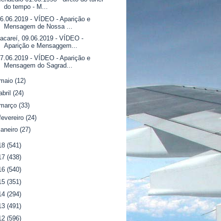
do tempo - M...
6.06.2019 - VÍDEO - Aparição e
Mensagem de Nossa ...
acareí, 09.06.2019 - VÍDEO -
Aparição e Mensaggem...
7.06.2019 - VÍDEO - Aparição e
Mensagem do Sagrad...
maio
(12)
abril
(24)
março
(33)
fevereiro
(24)
janeiro
(27)
18
(541)
17
(438)
16
(540)
15
(351)
14
(294)
13
(491)
12
(596)