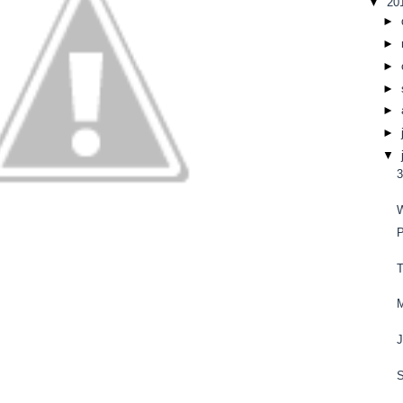
▼
20
►
►
►
►
►
►
▼
3
M
J