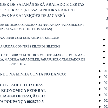
ODER DE SATANÁS SERÁ ABALADO E CERTAS
1
OR TERRA." (NOSSA SENHORA RAINHA E
PAZ NAS APARIÇÕES DE JACAREÍ)
J
MÃE DE DEUS COLABORANDO NA CAMPANHA DO SILICONE
0
PARA FAZER MOLDES DE IMAGENS).
RA AJUDAR COM DOIS KILOS DE SILICONE
►
►
RA AJUDAR COM TRÊS KILOS DE SILICONE
►
CONTRIBUIR COM OUTROS VALORES MAIORES PARA MAIS
►
ORA, MADEIRA PARA MOLDE, PARAFUSOS, CATALISADOR DE
►
RESINA, ETC
►
20
ANDO NA MINHA CONTA NO BANCO:
►
20
►
20
COS TADEU TEIXEIRA
►
20
A ECONOMICA FEDERAL
►
20
IA 4068 OPERAÇÃO 013
►
20
A POUPANÇA 0028760-5
►
20