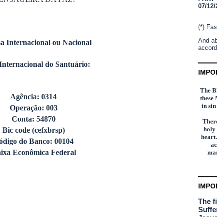
07/12/
(*) Fas
And ab
a Internacional ou Nacional
accord
Internacional do Santuário:
IMPO
The Bl
Agência: 0314
these 
in si
Operação: 003
Conta: 54870
There
holy
Bic code (cefxbrsp)
heart.
ódigo do Banco: 00104
ac
ixa Econômica Federal
man
IMPO
The f
Suffe