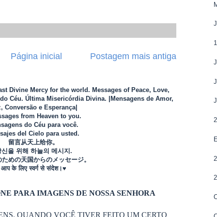
M
J
Página inicial
Postagem mais antiga
J
J
Last Divine Mercy for the world. Messages of Peace, Love,
o Céu. Última Misericórdia Divina. |Mensagens de Amor,
J
, Conversão e Esperança|
sages from Heaven to you.
2
sagens do Céu para você.
ajes del Cielo para usted.
留言从天上给你。
당신을 위해 하늘의 메시지.
2
のための天国からのメッセージ。
आप के लिए स्वर्ग से संदेश।♥
2
NE PARA IMAGENS DE NOSSA SENHORA
C
ENS. QUANDO VOCÊ TIVER FEITO UM CERTO
C