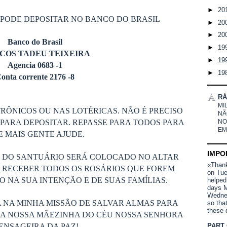
►
20
 PODE DEPOSITAR NO BANCO DO BRASIL
►
20
►
20
Banco do Brasil
►
19
COS TADEU TEIXEIRA
►
19
Agencia 0683 -1
►
19
onta corrente 2176 -8
RÁ
MI
RÔNICOS OU NAS LOTÉRICAS. NÃO É PRECISO
NÃ
PARA DEPOSITAR. REPASSE PARA TODOS PARA
NO
EM
 MAIS GENTE AJUDE.
IMPO
S DO SANTUÁRIO SERÁ COLOCADO NO ALTAR
«Thank 
 RECEBER TODOS OS ROSÁRIOS QUE FOREM
on Tue
 NA SUA INTENÇÃO E DE SUAS FAMÍLIAS.
helped
days M
Wednes
 NA MINHA MISSÃO DE SALVAR ALMAS PARA
so tha
these 
DA NOSSA MÃEZINHA DO CÉU NOSSA SENHORA
PART
ENSAGEIRA DA PAZ!