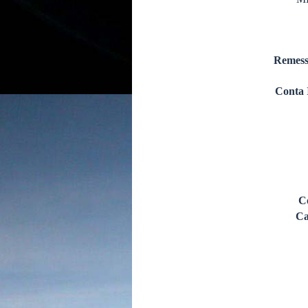
Remess
Conta 
C
Ca