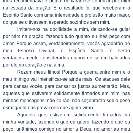
lhes recomendava e pedia, deixaram-se conduzir por mim
na estrada da oração. E o resultado foi que receberam o
Espirito Santo com uma intensidade e profusão muito maior,
do que se o tivessem esperado sozinhos sem mim.
Imitem-nos na docilidade a mim, deixando-se guiar
por mim na oração, fazendo tudo quanto eu lhes peço com
amor. Porque assim, verdadeiramente, vocês agradarão ao
meu Esposo Divinal, o Espírito Santo, e serão
verdadeiramente considerados dignos de serem habitados
por ele no coração e na alma.
Rezem meus filhos! Porque a guerra entre mim e o
meu inimigo vai intensificar-se ainda mais. Os ataques dele
para cansar vocês, para cansar os justos aumentarão. Mas,
aqueles que estiverem solidamente firmados em mim, nas
minhas mensagens: não cairão, não soçobrarão sob o peso
esmagador das provações que agora virão.
Aqueles que estiverem solidamente firmados na
minha vontade, fazendo o que eu quero, fazendo o que eu
peço, unânimes comigo no amor a Deus, no amor ao meu