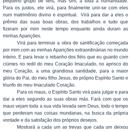
pequeno grupo de fiéis, mas sim, a toda a humanidade.
Para os justos, ele virá, para finalmente unir-se com eles
num matrimônio divino e espiritual. Virá para dar a eles o
prêmio das suas boas obras, dos trabalhos e tudo que
fizeram por mim neste tempo enquanto ainda duram as
minhas Aparições.
Virá para terminar a obra de santificação começada
por mim com as minhas Aparições extraordinárias no mundo
inteiro. E para levar o rebanho dos fiéis que eu guardo com
ciúmes no redil do meu Coração Imaculado, no aprisco do
meu Coração, a uma grandiosa santidade, para a maior
glória do Pai, do meu filho Jesus, do próprio Espírito Santo e
triunfo do meu Imaculado Coração.
Para os maus, o Espírito Santo virá para julgar e para
dar a eles segundo as suas obras más. Fará com que os
maus vejam toda a sua vida levada sem Deus, todo o tempo
que perderam nas coisas mundanas, na busca da própria
vontade e da satisfação dos próprios desejos.
Mostrará a cada um as trevas que cada um deixou