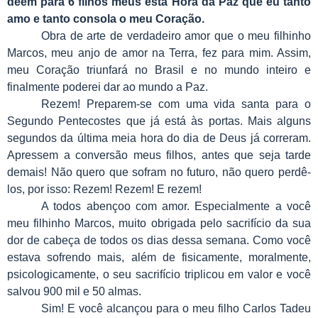
deem para 6 filhos meus esta Hora da Paz que eu tanto
amo e tanto consola o meu Coração.
Obra de arte de verdadeiro amor que o meu filhinho
Marcos, meu anjo de amor na Terra, fez para mim. Assim,
meu Coração triunfará no Brasil e no mundo inteiro e
finalmente poderei dar ao mundo a Paz.
Rezem! Preparem-se com uma vida santa para o
Segundo Pentecostes que já está às portas. Mais alguns
segundos da última meia hora do dia de Deus já correram.
Apressem a conversão meus filhos, antes que seja tarde
demais! Não quero que sofram no futuro, não quero perdê-
los, por isso: Rezem! Rezem! E rezem!
A todos abençoo com amor. Especialmente a você
meu filhinho Marcos, muito obrigada pelo sacrifício da sua
dor de cabeça de todos os dias dessa semana. Como você
estava sofrendo mais, além de fisicamente, moralmente,
psicologicamente, o seu sacrifício triplicou em valor e você
salvou 900 mil e 50 almas.
Sim! E você alcançou para o meu filho Carlos Tadeu