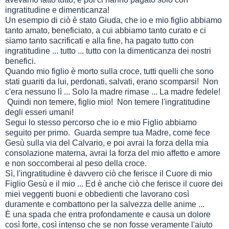
ingratitudine e dimenticanza!
Un esempio di ciò è stato Giuda, che io e mio figlio abbiamo
tanto amato, beneficiato, a cui abbiamo tanto curato e ci
siamo tanto sacrificati e alla fine, ha pagato tutto con
ingratitudine ... tutto ... tutto con la dimenticanza dei nostri
benefici.
Quando mio figlio è morto sulla croce, tutti quelli che sono
stati guariti da lui, perdonati, salvati, erano scomparsi! Non
c'era nessuno lì ... Solo la madre rimase ... La madre fedele!
Quindi non temere, figlio mio! Non temere l'ingratitudine
degli esseri umani!
Segui lo stesso percorso che io e mio Figlio abbiamo
seguito per primo. Guarda sempre tua Madre, come fece
Gesù sulla via del Calvario, e poi avrai la forza della mia
consolazione materna, avrai la forza del mio affetto e amore
e non soccomberai al peso della croce.
Sì, l'ingratitudine è davvero ciò che ferisce il Cuore di mio
Figlio Gesù e il mio ... Ed è anche ciò che ferisce il cuore dei
miei veggenti buoni e obbedienti che lavorano così
duramente e combattono per la salvezza delle anime ...
È una spada che entra profondamente e causa un dolore
così forte, così intenso che se non fosse veramente l'aiuto