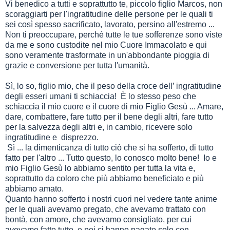
Vi benedico a tutti e soprattutto te, piccolo figlio Marcos, non
scoraggiarti per l'ingratitudine delle persone per le quali ti
sei così spesso sacrificato, lavorato, persino all'estremo ...
Non ti preoccupare, perché tutte le tue sofferenze sono viste
da me e sono custodite nel mio Cuore Immacolato e qui
sono veramente trasformate in un'abbondante pioggia di
grazie e conversione per tutta l'umanità.
Sì, lo so, figlio mio, che il peso della croce dell’ ingratitudine
degli esseri umani ti schiaccia! È lo stesso peso che
schiaccia il mio cuore e il cuore di mio Figlio Gesù ... Amare,
dare, combattere, fare tutto per il bene degli altri, fare tutto
per la salvezza degli altri e, in cambio, ricevere solo
ingratitudine e disprezzo.
Sì ... la dimenticanza di tutto ciò che si ha sofferto, di tutto
fatto per l'altro ... Tutto questo, lo conosco molto bene! Io e
mio Figlio Gesù lo abbiamo sentito per tutta la vita e,
soprattutto da coloro che più abbiamo beneficiato e più
abbiamo amato.
Quanto hanno sofferto i nostri cuori nel vedere tante anime
per le quali avevamo pregato, che avevamo trattato con
bontà, con amore, che avevamo consigliato, per cui
avevamo fatto tutto, e poi ci hanno pagato solo con