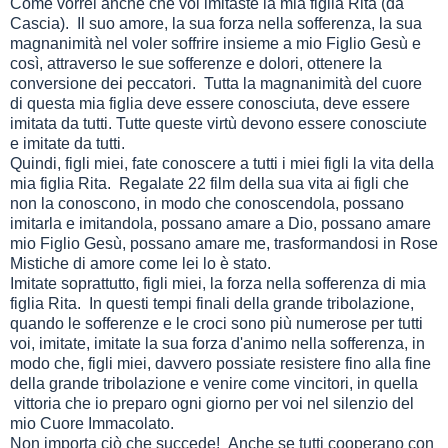
Come vorrei anche che voi imitaste la mia figlia Rita (da
Cascia). Il suo amore, la sua forza nella sofferenza, la sua
magnanimità nel voler soffrire insieme a mio Figlio Gesù e
così, attraverso le sue sofferenze e dolori, ottenere la
conversione dei peccatori. Tutta la magnanimità del cuore
di questa mia figlia deve essere conosciuta, deve essere
imitata da tutti. Tutte queste virtù devono essere conosciute
e imitate da tutti.
Quindi, figli miei, fate conoscere a tutti i miei figli la vita della
mia figlia Rita. Regalate 22 film della sua vita ai figli che
non la conoscono, in modo che conoscendola, possano
imitarla e imitandola, possano amare a Dio, possano amare
mio Figlio Gesù, possano amare me, trasformandosi in Rose
Mistiche di amore come lei lo è stato.
Imitate soprattutto, figli miei, la forza nella sofferenza di mia
figlia Rita. In questi tempi finali della grande tribolazione,
quando le sofferenze e le croci sono più numerose per tutti
voi, imitate, imitate la sua forza d'animo nella sofferenza, in
modo che, figli miei, davvero possiate resistere fino alla fine
della grande tribolazione e venire come vincitori, in quella
vittoria che io preparo ogni giorno per voi nel silenzio del
mio Cuore Immacolato.
Non importa ciò che succede! Anche se tutti cooperano con