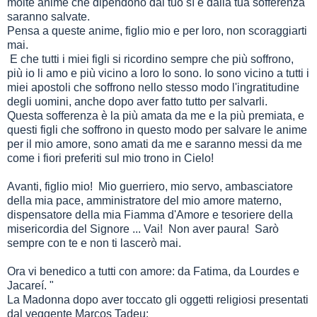
molte anime che dipendono dal tuo sì e dalla tua sofferenza
saranno salvate.
Pensa a queste anime, figlio mio e per loro, non scoraggiarti
mai.
E che tutti i miei figli si ricordino sempre che più soffrono,
più io li amo e più vicino a loro Io sono. Io sono vicino a tutti i
miei apostoli che soffrono nello stesso modo l'ingratitudine
degli uomini, anche dopo aver fatto tutto per salvarli.
Questa sofferenza è la più amata da me e la più premiata, e
questi figli che soffrono in questo modo per salvare le anime
per il mio amore, sono amati da me e saranno messi da me
come i fiori preferiti sul mio trono in Cielo!
Avanti, figlio mio! Mio guerriero, mio servo, ambasciatore
della mia pace, amministratore del mio amore materno,
dispensatore della mia Fiamma d'Amore e tesoriere della
misericordia del Signore ... Vai! Non aver paura! Sarò
sempre con te e non ti lascerò mai.
Ora vi benedico a tutti con amore: da Fatima, da Lourdes e
Jacareí. "
La Madonna dopo aver toccato gli oggetti religiosi presentati
dal veggente Marcos Tadeu: