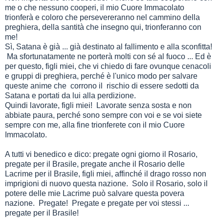
me o che nessuno cooperi, il mio Cuore Immacolato
trionferà e coloro che persevereranno nel cammino della
preghiera, della santità che insegno qui, trionferanno con
me!
Sì, Satana è già ... già destinato al fallimento e alla sconfitta!
Ma sfortunatamente ne porterà molti con sé al fuoco ... Ed è
per questo, figli miei, che vi chiedo di fare ovunque cenacoli
e gruppi di preghiera, perché è l'unico modo per salvare
queste anime che corrono il rischio di essere sedotti da
Satana e portati da lui alla perdizione.
Quindi lavorate, figli miei! Lavorate senza sosta e non
abbiate paura, perché sono sempre con voi e se voi siete
sempre con me, alla fine trionferete con il mio Cuore
Immacolato.
A tutti vi benedico e dico: pregate ogni giorno il Rosario,
pregate per il Brasile, pregate anche il Rosario delle
Lacrime per il Brasile, figli miei, affinché il drago rosso non
imprigioni di nuovo questa nazione. Solo il Rosario, solo il
potere delle mie Lacrime può salvare questa povera
nazione. Pregate! Pregate e pregate per voi stessi ...
pregate per il Brasile!