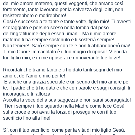
del mio amore materno, questi veggenti, che amano così
fortemente, tanto lavorano per la salvezza degli altri, non
resisterebbero e morirebbero!
Così è successo a te tante e tante volte, figlio mio! Ti avresti
scoraggiato e persino sceso nella tomba dal peso
dell'ingratitudine degli esseri umani. Ma il mio amore
materno ti ha sempre sostenuto e ti sosterrà sempre!
Non temere! Sarò sempre con te e non ti abbandonerò mai!
Il mio Cuore Immacolato è il tuo rifugio di riposo! Vieni da
lui, figlio mio, e in me riposerai e rinnoverai le tue forze!
Ricordati che ti amo tanto e ti ho dato tanti segni del mio
amore, dell’amore mio per te!
È anche una grazia speciale e un segno del mio amore per
te, il padre che ti ho dato e che con parole e saggi consigli ti
incoraggia e ti rafforza.
Ascolta la voce della sua saggezza e non sarai scoraggiato!
Tieni sempre il tuo sguardo nella Madre come fece Gesù
sulla croce e poi avrai la forza di proseguire con il tuo
sacrificio fino alla fine!
Sì, con il tuo sacrificio, come per la vita di mio figlio Gesù,