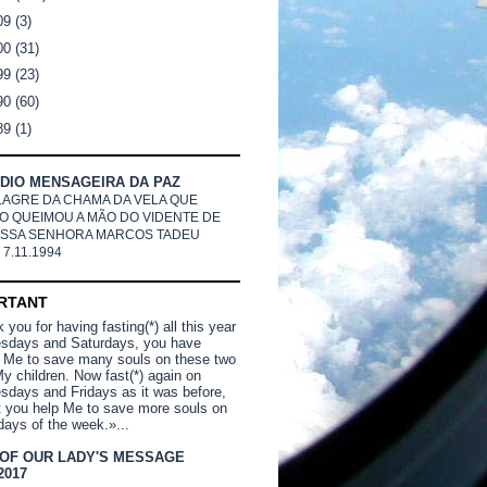
09
(3)
00
(31)
99
(23)
90
(60)
89
(1)
DIO MENSAGEIRA DA PAZ
LAGRE DA CHAMA DA VELA QUE
O QUEIMOU A MÃO DO VIDENTE DE
SSA SENHORA MARCOS TADEU
 7.11.1994
RTANT
you for having fasting(*) all this year
sdays and Saturdays, you have
 Me to save many souls on these two
y children. Now fast(*) again on
days and Fridays as it was before,
t you help Me to save more souls on
days of the week.»...
 OF OUR LADY'S MESSAGE
2017