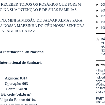
 RECEBER TODOS OS ROSÁRIOS QUE FOREM
►
20
 NA SUA INTENÇÃO E DE SUAS FAMÍLIAS.
►
20
►
19
 NA MINHA MISSÃO DE SALVAR ALMAS PARA
►
19
DA NOSSA MÃEZINHA DO CÉU NOSSA SENHORA
►
19
ENSAGEIRA DA PAZ!
RÁ
MI
NÃ
NO
a Internacional ou Nacional
EM
Internacional do Santuário:
IMPO
«Thank 
on Tue
helped
Agência: 0314
days M
Operação: 003
Wednes
so tha
Conta: 54870
these 
Bic code (cefxbrsp)
PART
ódigo do Banco: 00104
07/12/