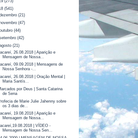
19
(273)
18
(541)
dezembro
(21)
novembro
(47)
outubro
(44)
setembro
(42)
agosto
(21)
acareí, 26.08.2018 | Aparição e
Mensagem de Nossa...
acareí, 09.09.2018 | Mensagens de
Nossa Senhora -...
acareí, 26.08.2018 | Oração Mental |
Maria Santís...
arcados por Deus | Santa Catarina
de Sena
rofecia de Marie Julie Jahenny sobre
os 3 dias de...
acareí, 19.08.2018 | Aparição e
Mensagem de Nossa...
acareí,19.08.2018 | VÍDEO -
Mensagem de Nossa Sen...
14.06.2009 | MENSAGEM DE NOSSA