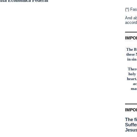
ixa Econômica Federal
(*) Fas
And ab
accord
IMPO
The Bl
these 
in si
There
holy
heart.
ac
man
IMPO
The f
Suffe
Jesus