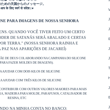
のための天国からのメッセージ。
आप के लिए स्वर्ग से संदेश।♥
J
NE PARA IMAGENS DE NOSSA SENHORA
J
ENS. QUANDO VOCÊ TIVER FEITO UM CERTO
ODER DE SATANÁS SERÁ ABALADO E CERTAS
0
OR TERRA." (NOSSA SENHORA RAINHA E
PAZ NAS APARIÇÕES DE JACAREÍ)
J
MÃE DE DEUS COLABORANDO NA CAMPANHA DO SILICONE
PARA FAZER MOLDES DE IMAGENS).
RA AJUDAR COM DOIS KILOS DE SILICONE
RA AJUDAR COM TRÊS KILOS DE SILICONE
J
CONTRIBUIR COM OUTROS VALORES MAIORES PARA MAIS
ORA, MADEIRA PARA MOLDE, PARAFUSOS, CATALISADOR DE
0
RESINA, ETC
J
ANDO NA MINHA CONTA NO BANCO: