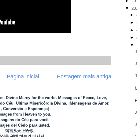
►
20
▼
20
►
►
►
►
▼
J
J
Página inicial
Postagem mais antiga
J
M
Last Divine Mercy for the world. Messages of Peace, Love,
P
o Céu. Última Misericórdia Divina. |Mensagens de Amor,
, Conversão e Esperança|
J
sages from Heaven to you.
sagens do Céu para você.
J
ajes del Cielo para usted.
留言从天上给你。
당신을 위해 하늘의 메시지.