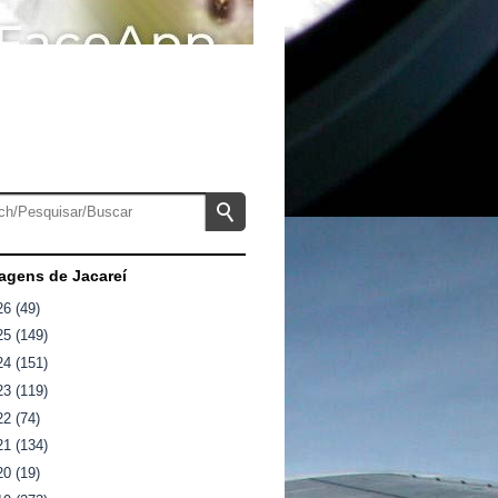
gens de Jacareí
26
(49)
25
(149)
24
(151)
23
(119)
22
(74)
21
(134)
20
(19)