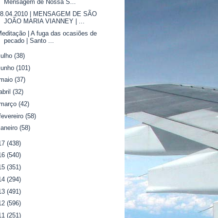
Mensagem de Nossa S...
18.04.2010 | MENSAGEM DE SÃO
JOÃO MARIA VIANNEY | ...
editação | A fuga das ocasiões de
pecado | Santo ...
julho
(38)
junho
(101)
maio
(37)
abril
(32)
março
(42)
fevereiro
(58)
janeiro
(58)
17
(438)
16
(540)
15
(351)
14
(294)
13
(491)
12
(596)
11
(251)