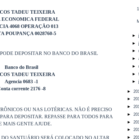
COS TADEU TEIXEIRA
A ECONOMICA FEDERAL
M
IA 4068 OPERAÇÃO 013
A POUPANÇA 0028760-5
►
►
►
 PODE DEPOSITAR NO BANCO DO BRASIL
►
►
Banco do Brasil
►
COS TADEU TEIXEIRA
Agencia 0683 -1
►
onta corrente 2176 -8
►
20
►
20
►
20
RÔNICOS OU NAS LOTÉRICAS. NÃO É PRECISO
►
20
PARA DEPOSITAR. REPASSE PARA TODOS PARA
►
20
 MAIS GENTE AJUDE.
►
20
►
20
S DO SANTUÁRIO SERÁ COLOCADO NO ALTAR