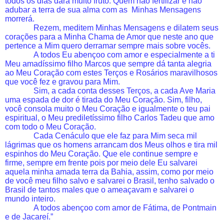
todos os dias dará muito fruto. Quem não fertilizar e não
adubar a terra de sua alma com as Minhas Mensagens
morrerá.
Rezem, meditem Minhas Mensagens e dilatem seus
corações para a Minha Chama de Amor que neste ano que
pertence a Mim quero derramar sempre mais sobre vocês.
A todos Eu abençoo com amor e especialmente a ti
Meu amadíssimo filho Marcos que sempre dá tanta alegria
ao Meu Coração com estes Terços e Rosários maravilhosos
que você fez e gravou para Mim.
Sim, a cada conta desses Terços, a cada Ave Maria
uma espada de dor é tirada do Meu Coração. Sim, filho,
você consola muito o Meu Coração e igualmente o teu pai
espiritual, o Meu prediletíssimo filho Carlos Tadeu que amo
com todo o Meu Coração.
Cada Cenáculo que ele faz para Mim seca mil
lágrimas que os homens arrancam dos Meus olhos e tira mil
espinhos do Meu Coração. Que ele continue sempre e
firme, sempre em frente pois por meio dele Eu salvarei
aquela minha amada terra da Bahia, assim, como por meio
de você meu filho salvo e salvarei o Brasil, tenho salvado o
Brasil de tantos males que o ameaçavam e salvarei o
mundo inteiro.
A todos abençoo com amor de Fátima, de Pontmain
e de Jacareí.”