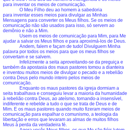
para inventar os meios de comunicação.
O Meu Filho deu ao homem a sabedoria
para inventar esses meios para divulgar as Minhas
Mensagens para converter os Meus filhos. Se os meios de
comunicação não são usados para isso, só servem ao
demônio e não a Mim.
Usem os meios de comunicação para Mim, para Me
ajudar a salvar os Meus filhos e para aproximá-los de Deus.
Andem, falem e façam de tudo! Divulguem Minha
palavra por todos os meios para que os meus filhos se
convertam e se salvem.
Infelizmente a seita aproveitando-se da preguiça e
também da apostasia dos maus pastores tomou a dianteira
e inventou muitos meios de divulgar o pecado e a rebelião
contra Deus pelo mundo inteiro pelos meios de
comunicação.
Enquanto os maus pastores da igreja dormiam a
seita trabalhava e conseguiu levar a maioria da humanidade
à rebelião contra Deus, ao ateísmo, tornando-a insensível,
indiferente e rebelde a tudo o que se trata de Deus e de
Mim. E os maus pastores quando muito fizeram meios de
comunicação para espalhar o comunismo, a teologia da
libertação e erros que levaram as almas de muitos filhos
Meus à perda da verdadeira fé.
Agora vocês Meus filhos, os que Me são fiéis lutem