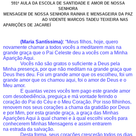
591ª AULA DA ESCOLA DE SANTIDADE E AMOR DE NOSSA
SENHORA
MENSAGEM DE NOSSA SENHORA RAINHA E MENSAGEIRA DA PAZ
AO VIDENTE MARCOS TADEU TEIXEIRA NAS
APARIÇÕES DE JACAREÍ
(Maria Santíssima):
“Meus filhos, hoje, quero
novamente chamar a todos vocês a meditarem mais na
grande graça que o Pai Celeste deu a vocês com a Minha
Aparição Aqui.
Vocês não são gratos o suficiente a Deus pela
Minha presença, por que não meditam na grande graça que
Deus lhes deu. Foi um grande amor que os escolheu, foi um
grande amor que os chamou aqui, foi o amor de Deus e o
Meu amor.
E quantas vezes vocês tem pago este grande amor
com desobediência, preguiça e má vontade ferindo o
coração do Pai do Céu e o Meu Coração. Por isso filhinhos,
renovem nos seus corações a chama da gratidão por Deus
e por Mim, por esta grande graça, a graça das Minhas
Aparições Aqui à qual chamei e à qual escolhi vocês para
conhecerem Minhas Mensagens e assim entrarem
na estrada da salvação.
Desta forma, seus corações crescerão todos os dias