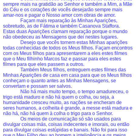
sempre mais na gratidão ao Senhor e também a Mim, a Mãe
do Céu e os corações de vocês desejarão sempre mais
amar-nos e pagar o Nosso amor com obras de amor.
Façam mais reparação às Minhas Aparições,
sobretudo, as de Fátima e também Casanova Staffora.
Estas duas Aparições clamam reparação porque o mundo
não obedeceu as Mensagens que dei nestes lugares.
Desejo que vocês tornem estas Minhas aparições
todas conhecidas de todos os Meus filhos. Façam encontros
com os Meus filhos para apresentarem a eles estes filmes
que o Meu filhinho Marcos faz e passar para eles estes
filmes para que eles passem a outros.
Também Meus filhos, entreguem estes filmes das
Minhas Aparições de casa em casa para que os Meus filhos
conheçam o quanto antes as Minhas Mensagens, se
convertam e possam ser salvos.
Não há mais muito tempo, o tempo amadureceu, o
trigo está maduro e não há quem o colha, ou seja, a
humanidade cresceu muito, as nações se encheram de
seres humanos, a colheita é grande, a messe está madura e
não há, não há quem à colha o trigo para o Senhor.
Os meios de comunicação só são usados para
divulgar coisas más, coisas indecentes e imorais, ou então
para divulgar coisas estúpidas e banais. Não foi para isso
que o Meu Filho deu ao homem a inteligência e os meios