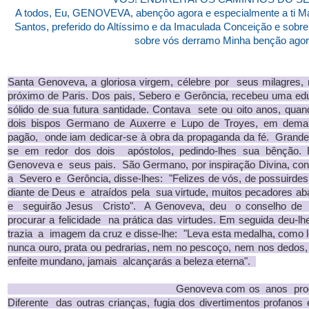
A todos, Eu, GENOVEVA, abençôo agora e especialmente a ti Ma
Santos, preferido do Altíssimo e da Imaculada Conceição e sobr
sobre vós derramo Minha benção agor
Santa Genoveva, a gloriosa virgem, célebre por seus milagres
próximo de Paris. Dos pais, Sebero e Gerôncia, recebeu uma e
sólido de sua futura santidade. Contava sete ou oito anos, qu
dois bispos Germano de Auxerre e Lupo de Troyes, em demand
pagão, onde iam dedicar-se à obra da propaganda da fé. Grand
se em redor dos dois apóstolos, pedindo-lhes sua bênção
Genoveva e seus pais. São Germano, por inspiração Divina, conh
a Severo e Gerôncia, disse-lhes: "Felizes de vós, de possuirdes
diante de Deus e atraídos pela sua virtude, muitos pecadores 
e seguirão Jesus Cristo". A Genoveva, deu o conselho de 
procurar a felicidade na prática das virtudes. Em seguida deu-
trazia a imagem da cruz e disse-lhe: "Leva esta medalha, com
nunca ouro, prata ou pedrarias, nem no pescoço, nem nos dedos
enfeite mundano, jamais alcançarás a beleza eterna".
Genoveva com os anos progrediu em vi
Diferente das outras crianças, fugia dos divertimentos profano