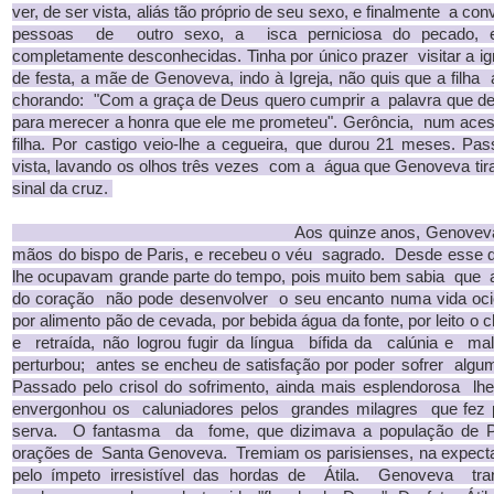
ver, de ser vista, aliás tão próprio de seu sexo, e finalmente a co
pessoas de outro sexo, a isca perniciosa do pecado, 
completamente desconhecidas. Tinha por único prazer visitar a i
de festa, a mãe de Genoveva, indo à Igreja, não quis que a filh
chorando: "Com a graça de Deus quero cumprir a palavra que dei 
para merecer a honra que ele me prometeu". Gerôncia, num acess
filha. Por castigo veio-lhe a cegueira, que durou 21 meses. P
vista, lavando os olhos três vezes com a água que Genoveva ti
sinal da cruz.
Aos quinze anos, Genoveva fez o voto
mãos do bispo de Paris, e recebeu o véu sagrado. Desde esse dia
lhe ocupavam grande parte do tempo, pois muito bem sabia que a
do coração não pode desenvolver o seu encanto numa vida oc
por alimento pão de cevada, por bebida água da fonte, por leito o
e retraída, não logrou fugir da língua bífida da calúnia e m
perturbou; antes se encheu de satisfação por poder sofrer alg
Passado pelo crisol do sofrimento, ainda mais esplendorosa l
envergonhou os caluniadores pelos grandes milagres que fez p
serva. O fantasma da fome, que dizimava a população de Pa
orações de Santa Genoveva. Tremiam os parisienses, na expecta
pelo ímpeto irresistível das hordas de Átila. Genoveva tra