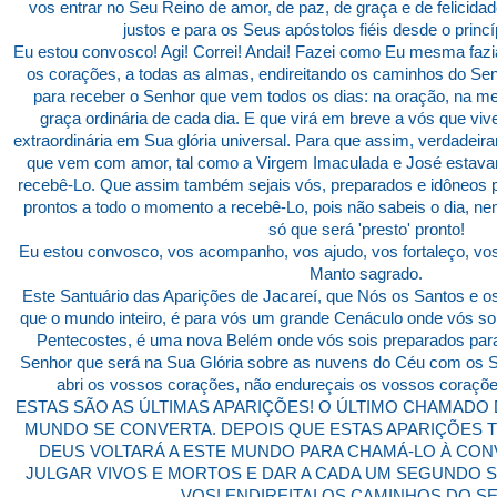
vos entrar no Seu Reino de amor, de paz, de graça e de felicida
justos e para os Seus apóstolos fiéis desde o princ
Eu estou convosco! Agi! Correi! Andai! Fazei como Eu mesma fazia,
os corações, a todas as almas, endireitando os caminhos do Se
para receber o Senhor que vem todos os dias: na oração, na 
graça ordinária de cada dia. E que virá em breve a vós que vi
extraordinária em Sua glória universal. Para que assim, verdadeir
que vem com amor, tal como a Virgem Imaculada e José estava
recebê-Lo. Que assim também sejais vós, preparados e idôneos p
prontos a todo o momento a recebê-Lo, pois não sabeis o dia, n
só que será 'presto' pronto!
Eu estou convosco, vos acompanho, vos ajudo, vos fortaleço, v
Manto sagrado.
Este Santuário das Aparições de Jacareí, que Nós os Santos e
que o mundo inteiro, é para vós um grande Cenáculo onde vós s
Pentecostes, é uma nova Belém onde vós sois preparados pa
Senhor que será na Sua Glória sobre as nuvens do Céu com os Se
abri os vossos corações, não endureçais os vossos corações
ESTAS SÃO AS ÚLTIMAS APARIÇÕES! O ÚLTIMO CHAMADO 
MUNDO SE CONVERTA. DEPOIS QUE ESTAS APARIÇÕES 
DEUS VOLTARÁ A ESTE MUNDO PARA CHAMÁ-LO À CONV
JULGAR VIVOS E MORTOS E DAR A CADA UM SEGUNDO S
VOS! ENDIREITAI OS CAMINHOS DO S