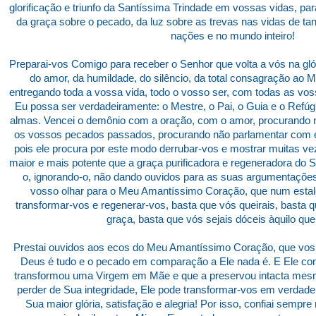
glorificação e triunfo da Santíssima Trindade em vossas vidas, par
da graça sobre o pecado, da luz sobre as trevas nas vidas de ta
nações e no mundo inteiro!
Preparai-vos Comigo para receber o Senhor que volta a vós na gl
do amor, da humildade, do silêncio, da total consagração ao
entregando toda a vossa vida, todo o vosso ser, com todas as vo
Eu possa ser verdadeiramente: o Mestre, o Pai, o Guia e o Refú
almas. Vencei o demônio com a oração, com o amor, procurando 
os vossos pecados passados, procurando não parlamentar com e
pois ele procura por este modo derrubar-vos e mostrar muitas v
maior e mais potente que a graça purificadora e regeneradora do 
o, ignorando-o, não dando ouvidos para as suas argumentaçõe
vosso olhar para o Meu Amantíssimo Coração, que num estal
transformar-vos e regenerar-vos, basta que vós queirais, basta
graça, basta que vós sejais dóceis àquilo que
Prestai ouvidos aos ecos do Meu Amantíssimo Coração, que vos 
Deus é tudo e o pecado em comparação a Ele nada é. E Ele co
transformou uma Virgem em Mãe e que a preservou intacta mesm
perder de Sua integridade, Ele pode transformar-vos em verdadei
Sua maior glória, satisfação e alegria! Por isso, confiai sempr