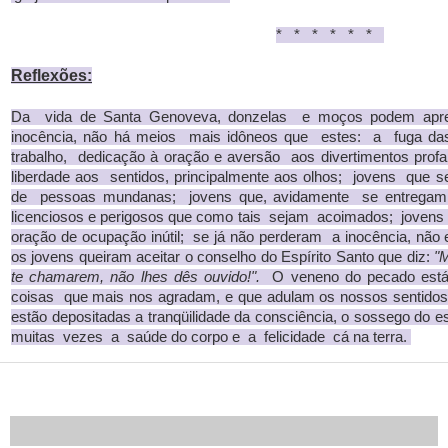
* * * * * *
Reflexões:
Da vida de Santa Genoveva, donzelas e moços podem apre
inocência, não há meios mais idôneos que estes: a fuga das
trabalho, dedicação à oração e aversão aos divertimentos pro
liberdade aos sentidos, principalmente aos olhos; jovens qu
de pessoas mundanas; jovens que, avidamente se entregam 
licenciosos e perigosos que como tais sejam acoimados; jovens
oração de ocupação inútil; se já não perderam a inocência, não 
os jovens queiram aceitar o conselho do Espírito Santo que diz:
"
te chamarem, não lhes dês ouvido!".
O veneno do pecado está
coisas que mais nos agradam, e que adulam os nossos sentidos. 
estão depositadas a tranqüilidade da consciência, o sossego do 
muitas vezes a saúde do corpo e a felicidade cá na terra.