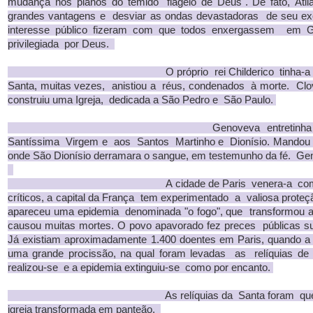
mudança nos planos do temido "flagelo de Deus". De fato, Átila
grandes vantagens e desviar as ondas devastadoras de seu exér
interesse público fizeram com que todos enxergassem em
privilegiada por Deus.
O próprio rei Childerico tinha-a em grand
Santa, muitas vezes, anistiou a réus, condenados à morte. Clov
construiu uma Igreja, dedicada a São Pedro e São Paulo.
Genoveva entretinha uma devoçã
Santíssima Virgem e aos Santos Martinho e Dionísio. Mandou 
onde São Dionísio derramara o sangue, em testemunho da fé. G
A cidade de Paris venera-a como padroe
críticos, a capital da França tem experimentado a valiosa prote
apareceu uma epidemia denominada "o fogo", que transformou a
causou muitas mortes. O povo apavorado fez preces públicas su
Já existiam aproximadamente 1.400 doentes em Paris, quando a
uma grande procissão, na qual foram levadas as relíquias de
realizou-se e a epidemia extinguiu-se como por encanto.
As relíquias da Santa foram queimadas n
igreja transformada em panteão.