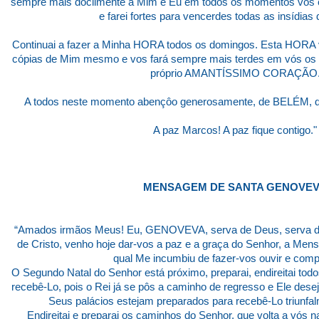
sempre mais docilmente a Mim e Eu em todos os momentos vos cons
e farei fortes para vencerdes todas as insídias
Continuai a fazer a Minha HORA todos os domingos. Esta HORA v
cópias de Mim mesmo e vos fará sempre mais terdes em vós os
próprio AMANTÍSSIMO CORAÇÃO
A todos neste momento abençôo generosamente, de BELÉM,
A paz Marcos! A paz fique contigo."
MENSAGEM DE SANTA GENOVE
“Amados irmãos Meus! Eu, GENOVEVA, serva de Deus, serva d
de Cristo, venho hoje dar-vos a paz e a graça do Senhor, a Men
qual Me incumbiu de fazer-vos ouvir e comp
O Segundo Natal do Senhor está próximo, preparai, endireitai to
recebê-Lo, pois o Rei já se pôs a caminho de regresso e Ele dese
Seus palácios estejam preparados para recebê-Lo triunfa
Endireitai e preparai os caminhos do Senhor, que volta a vós n