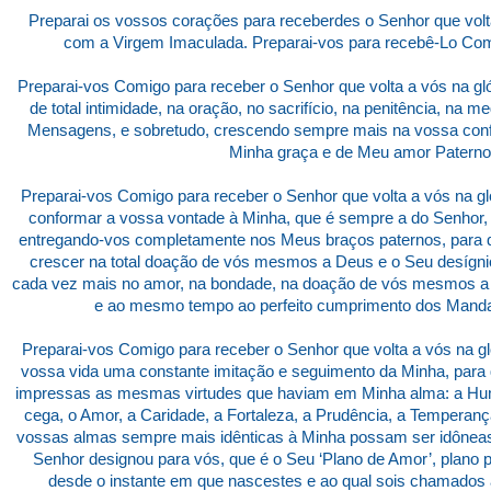
Preparai os vossos corações para receberdes o Senhor que volta
com a Virgem Imaculada. Preparai-vos para recebê-Lo Com
Preparai-vos Comigo para receber o Senhor que volta a vós na gl
de total intimidade, na oração, no sacrifício, na penitência, na 
Mensagens, e sobretudo, crescendo sempre mais na vossa confi
Minha graça e de Meu amor Paterno
Preparai-vos Comigo para receber o Senhor que volta a vós na g
conformar a vossa vontade à Minha, que é sempre a do Senhor
entregando-vos completamente nos Meus braços paternos, para 
crescer na total doação de vós mesmos a Deus e o Seu desígni
cada vez mais no amor, na bondade, na doação de vós mesmos a
e ao mesmo tempo ao perfeito cumprimento dos Mand
Preparai-vos Comigo para receber o Senhor que volta a vós na g
vossa vida uma constante imitação e seguimento da Minha, par
impressas as mesmas virtudes que haviam em Minha alma: a Humi
cega, o Amor, a Caridade, a Fortaleza, a Prudência, a Temperanç
vossas almas sempre mais idênticas à Minha possam ser idôneas
Senhor designou para vós, que é o Seu ‘Plano de Amor’, plano 
desde o instante em que nascestes e ao qual sois chamados a 