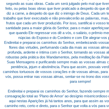
segundo as suas obras. Cada um será julgado pelo mal que tiver 
feito, ou pelas boas obras que tiver praticado a despeito do que 
diz a carne, a despeito do que diz o inimigo de Deus. Cada um
trabalho que tiver executado e não prevalecerão as palavras, mas
frutos que cada um tiver produzido. Por isso, santificai o vosso
santidade para a maior glória do Senhor, para o maior aperfeiç
que quando Ele regressar vos dê a vós, o salário, o prêmio me
núpcias do Esposo e do Cordeiro e com Ele alegrar-vos p
Endireitai e preparai os caminhos do Senhor, embelezando voss
flores das virtudes, perfumando cada dia mais as vossas alm
profunda, ardente e íntima com o Senhor, tornando as vossas a
robustas pela prática dos Mandamentos, pela meditação da Palav
Suas Mensagens e purificando sempre mais as vossas almas co
penitência, jejum e abstinência. Para que assim, possais verd
caminhos tortuosos de vossos corações e de vossas almas, para q
vós, possa entrar nas vossas almas, sentar-se no trono dos vos
para sempre!
Endireitai e preparai os caminhos do Senhor, fazendo sempre 
consagração total ao ‘Plano de Amor’ ao desígnio misericordioso
aqui nestas Aparições já há tantos anos, para que assim as 
caminho reto, certo e direto, para o Senhor que volta a vós para v