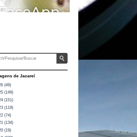
gens de Jacareí
26
(49)
25
(149)
24
(151)
23
(119)
22
(74)
21
(134)
20
(19)