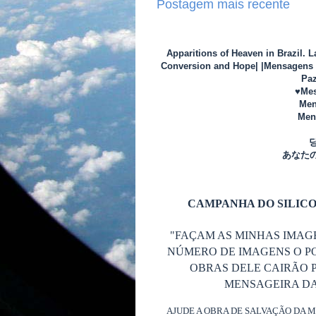
Postagem mais recente
Apparitions of Heaven in Brazil. 
Conversion and Hope| |Mensagens d
Paz
♥Mes
Men
Mens
あなた
CAMPANHA DO SILICO
"FAÇAM AS MINHAS IMAG
NÚMERO DE IMAGENS O P
OBRAS DELE CAIRÃO P
MENSAGEIRA DA 
AJUDE A OBRA DE SALVAÇÃO DA 