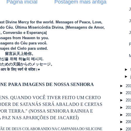
Página inicial
Postagem mais antiga
Last Divine Mercy for the world. Messages of Peace, Love,
o Céu. Última Misericórdia Divina. |Mensagens de Amor,
, Conversão e Esperança|
J
sages from Heaven to you.
sagens do Céu para você.
ajes del Cielo para usted.
留言从天上给你。
M
당신을 위해 하늘의 메시지.
のための天国からのメッセージ。
►
आप के लिए स्वर्ग से संदेश।♥
►
NE PARA IMAGENS DE NOSSA SENHORA
►
20
►
20
ENS. QUANDO VOCÊ TIVER FEITO UM CERTO
►
20
ODER DE SATANÁS SERÁ ABALADO E CERTAS
►
20
OR TERRA." (NOSSA SENHORA RAINHA E
►
20
PAZ NAS APARIÇÕES DE JACAREÍ)
►
20
MÃE DE DEUS COLABORANDO NA CAMPANHA DO SILICONE
►
20