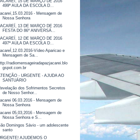
JACAREÍ, 15 DE MARÇO DE 2016
499ª AULA DA ESCOLA D...
acareí,15.03.2016 - Mensagem de
Nossa Senhora
JACAREÍ, 13 DE MARÇO DE 2016
FESTA DO 86º ANIVERSÁ...
JACAREÍ, 12 DE MARÇO DE 2016
497ª AULA DA ESCOLA D...
acareÍ,12.03.2016-Vídeo Aparicao e
Mensagem de Sa...
ttp://radiomensageiradapazjacarei.blo
gspot.com.br
ATENÇÃO - URGENTE - AJUDA AO
SANTUÁRIO
evelação dos Sofrimentos Secretos
de Nosso Senhor...
acarei 06.03.2016 - Mensagem de
Nossa Senhora
acarei 05,03,2016 - Mensagem de
Nossa Senhora e S...
ão Domingos Sávio - um adolescente
santo
URGENTE! AJUDEMOS O