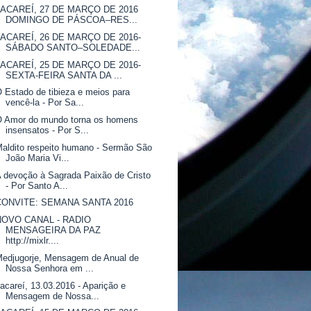
JACAREÍ, 27 DE MARÇO DE 2016
DOMINGO DE PÁSCOA–RES...
JACAREÍ, 26 DE MARÇO DE 2016-
SÁBADO SANTO–SOLEDADE...
JACAREÍ, 25 DE MARÇO DE 2016-
SEXTA-FEIRA SANTA DA ...
 Estado de tibieza e meios para
vencê-la - Por Sa...
O Amor do mundo torna os homens
insensatos - Por S...
aldito respeito humano - Sermão São
João Maria Vi...
 devoção à Sagrada Paixão de Cristo
- Por Santo A...
CONVITE: SEMANA SANTA 2016
NOVO CANAL - RADIO
MENSAGEIRA DA PAZ
http://mixlr....
edjugorje, Mensagem de Anual de
Nossa Senhora em ...
acareí, 13.03.2016 - Aparição e
Mensagem de Nossa...