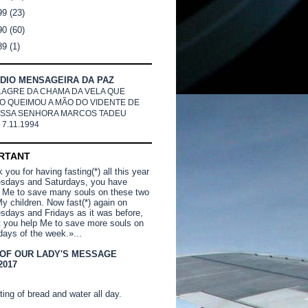
99
(23)
90
(60)
89
(1)
DIO MENSAGEIRA DA PAZ
LAGRE DA CHAMA DA VELA QUE
O QUEIMOU A MÃO DO VIDENTE DE
SSA SENHORA MARCOS TADEU
 7.11.1994
RTANT
you for having fasting(*) all this year
sdays and Saturdays, you have
 Me to save many souls on these two
y children. Now fast(*) again on
days and Fridays as it was before,
t you help Me to save more souls on
days of the week.»...
 OF OUR LADY'S MESSAGE
2017
ting of bread and water all day.