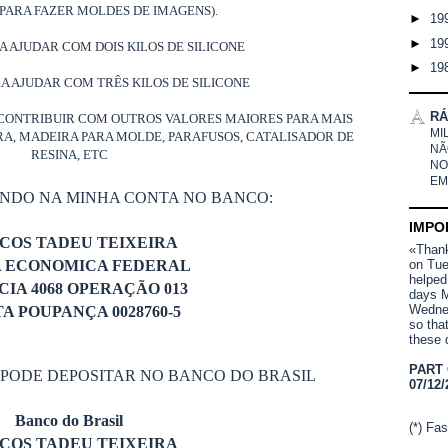
PARA FAZER MOLDES DE IMAGENS).
►
19
►
19
RA AJUDAR COM DOIS KILOS DE SILICONE
►
19
RA AJUDAR COM TRÊS KILOS DE SILICONE
RÁ
CONTRIBUIR COM OUTROS VALORES MAIORES PARA MAIS
MI
ORA, MADEIRA PARA MOLDE, PARAFUSOS, CATALISADOR DE
NÃ
RESINA, ETC
NO
EM
ANDO NA MINHA CONTA NO BANCO:
IMPO
COS TADEU TEIXEIRA
«Thank 
A ECONOMICA FEDERAL
on Tue
helped
IA 4068 OPERAÇÃO 013
days M
Wednes
A POUPANÇA 0028760-5
so tha
these 
PART
 PODE DEPOSITAR NO BANCO DO BRASIL
07/12/
Banco do Brasil
(*) Fas
COS TADEU TEIXEIRA