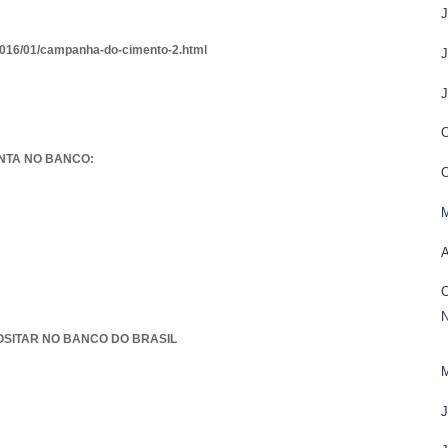
2016/01/campanha-do-cimento-2.html
O
NTA NO BANCO:
M
A
OSITAR NO BANCO DO BRASIL
M
J