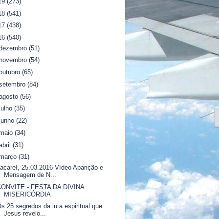
19
(273)
18
(541)
17
(438)
16
(540)
dezembro
(51)
novembro
(54)
outubro
(65)
setembro
(84)
agosto
(56)
julho
(35)
junho
(22)
maio
(34)
abril
(31)
março
(31)
acareí, 25.03.2016-Vídeo Aparição e
Mensagem de N...
CONVITE - FESTA DA DIVINA
MISERICÓRDIA
s 25 segredos da luta espiritual que
Jesus revelo...