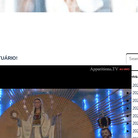
TUÁRIO!
Mensa
►
20
►
20
►
20
►
20
►
20
►
20
►
20