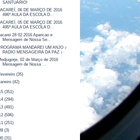
SANTUÁRIO!
JACAREÍ, 06 DE MARÇO DE 2016
496ª AULA DA ESCOLA D...
JACAREÍ, 05 DE MARÇO DE 2016
495ª AULA DA ESCOLA D...
acarei 28 02 2016 Aparicao e
Mensagem de Nossa Se...
PROGRAMA MANDAREI UM ANJO ♪
RADIO MENSAGEIRA DA PAZ ♪
edjugorje, 02 de Março de 2016
Mensagem de Nossa ...
fevereiro
(35)
janeiro
(42)
15
(351)
14
(294)
13
(491)
12
(596)
11
(251)
09
(3)
00
(31)