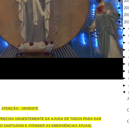
►
20
►
20
►
20
▼
20
►
►
►
►
►
►
►
►
►
▼
J
ATENÇÃO - URGENTE
 PRECISA URGENTEMENTE DA AJUDA DE TODOS PARA DAR
O
O SANTUÁRIO E ATENDER AS EMERGÊNCIAS ATUA
IS.