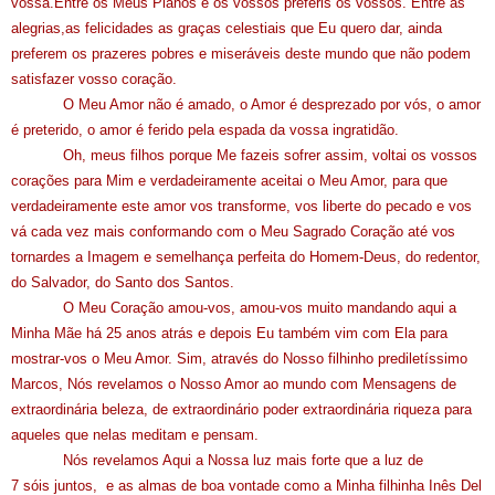
vossa.Entre os Meus Planos e os vossos preferis os vossos. Entre as
alegrias,as felicidades as graças celestiais que Eu quero dar, ainda
preferem os prazeres pobres e miseráveis deste mundo que não podem
satisfazer vosso coração.
O Meu Amor não é amado, o Amor é desprezado por vós, o amor
é preterido, o amor é ferido pela espada da vossa ingratidão.
Oh, meus filhos porque Me fazeis sofrer assim, voltai os vossos
corações para Mim e verdadeiramente aceitai o Meu Amor, para que
verdadeiramente este amor vos transforme, vos liberte do pecado e vos
vá cada vez mais conformando com o Meu Sagrado Coração até vos
tornardes a Imagem e semelhança perfeita do Homem-Deus, do redentor,
do Salvador, do Santo dos Santos.
O Meu Coração amou-vos, amou-vos muito mandando aqui a
Minha Mãe há 25 anos atrás e depois Eu também vim com Ela para
mostrar-vos o Meu Amor. Sim, através do Nosso filhinho prediletíssimo
Marcos, Nós revelamos o Nosso Amor ao mundo com Mensagens de
extraordinária beleza, de extraordinário poder extraordinária riqueza para
aqueles que nelas meditam e pensam.
Nós revelamos Aqui a Nossa luz mais forte que a luz de
7 sóis juntos, e as almas de boa vontade como a Minha filhinha Inês Del