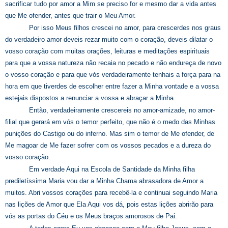
sacrificar tudo por amor a Mim se preciso for e mesmo dar a vida antes
que Me ofender, antes que trair o Meu Amor.
Por isso Meus filhos crescei no amor, para crescerdes nos graus
do verdadeiro amor deveis rezar muito com o coração, deveis dilatar o
vosso coração com muitas orações, leituras e meditações espirituais
para que a vossa natureza não recaia no pecado e não endureça de novo
o vosso coração e para que vós verdadeiramente tenhais a força para na
hora em que tiverdes de escolher entre fazer a Minha vontade e a vossa
estejais dispostos a renunciar a vossa e abraçar a Minha.
Então, verdadeiramente crescereis no amor-amizade, no amor-
filial que gerará em vós o temor perfeito, que não é o medo das Minhas
punições do Castigo ou do inferno. Mas sim o temor de Me ofender, de
Me magoar de Me fazer sofrer com os vossos pecados e a dureza do
vosso coração.
Em verdade Aqui na Escola de Santidade da Minha filha
prediletíssima Maria vou dar a Minha Chama abrasadora de Amor a
muitos. Abri vossos corações para recebê-la e continuai seguindo Maria
nas lições de Amor que Ela Aqui vos dá, pois estas lições abrirão para
vós as portas do Céu e os Meus braços amorosos de Pai.