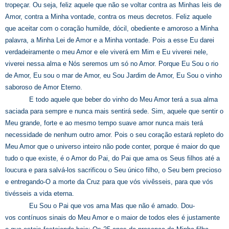
tropeçar. Ou seja, feliz aquele que não se voltar contra as Minhas leis de
Amor, contra a Minha vontade, contra os meus decretos. Feliz aquele
que aceitar com o coração humilde, dócil, obediente e amoroso a Minha
palavra, a Minha Lei de Amor e a Minha vontade. Pois a esse Eu darei
verdadeiramente o meu Amor e ele viverá em Mim e Eu viverei nele,
viverei nessa alma e Nós seremos um só no Amor. Porque Eu Sou o rio
de Amor, Eu sou o mar de Amor, eu Sou Jardim de Amor, Eu Sou o vinho
saboroso de Amor Eterno.
E todo aquele que beber do vinho do Meu Amor terá a sua alma
saciada para sempre e nunca mais sentirá sede. Sim, aquele que sentir o
Meu grande, forte e ao mesmo tempo suave amor nunca mais terá
necessidade de nenhum outro amor. Pois o seu coração estará repleto do
Meu Amor que o universo inteiro não pode conter, porque é maior do que
tudo o que existe, é o Amor do Pai, do Pai que ama os Seus filhos até a
loucura e para salvá-los sacrificou o Seu único filho, o Seu bem precioso
e entregando-O a morte da Cruz para que vós vivêsseis, para que vós
tivésseis a vida eterna.
Eu Sou o Pai que vos ama Mas que não é amado. Dou-
vos contínuos sinais do Meu Amor e o maior de todos eles é justamente