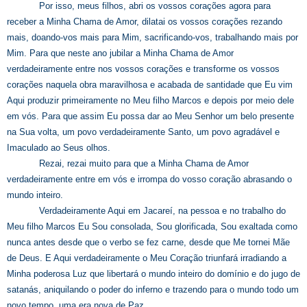
Por isso, meus filhos, abri os vossos corações agora para
receber a Minha Chama de Amor, dilatai os vossos corações rezando
mais, doando-vos mais para Mim, sacrificando-vos, trabalhando mais por
Mim. Para que neste ano jubilar a Minha Chama de Amor
verdadeiramente entre nos vossos corações e transforme os vossos
corações naquela obra maravilhosa e acabada de santidade que Eu vim
Aqui produzir primeiramente no Meu filho Marcos e depois por meio dele
em vós. Para que assim Eu possa dar ao Meu Senhor um belo presente
na Sua volta, um povo verdadeiramente Santo, um povo agradável e
Imaculado ao Seus olhos.
Rezai, rezai muito para que a Minha Chama de Amor
verdadeiramente entre em vós e irrompa do vosso coração abrasando o
mundo inteiro.
Verdadeiramente Aqui em Jacareí, na pessoa e no trabalho do
Meu filho Marcos Eu Sou consolada, Sou glorificada, Sou exaltada como
nunca antes desde que o verbo se fez carne, desde que Me tornei Mãe
de Deus. E Aqui verdadeiramente o Meu Coração triunfará irradiando a
Minha poderosa Luz que libertará o mundo inteiro do domínio e do jugo de
satanás, aniquilando o poder do inferno e trazendo para o mundo todo um
novo tempo, uma era nova de Paz.