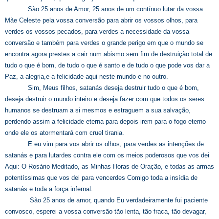
São 25 anos de Amor, 25 anos de um contínuo lutar da vossa
Mãe Celeste pela vossa conversão para abrir os vossos olhos, para
verdes os vossos pecados, para verdes a necessidade da vossa
conversão e também para verdes o grande perigo em que o mundo se
encontra agora prestes a cair num abismo sem fim de destruição total de
tudo o que é bom, de tudo o que é santo e de tudo o que pode vos dar a
Paz, a alegria,e a felicidade aqui neste mundo e no outro.
Sim, Meus filhos, satanás deseja destruir tudo o que é bom,
deseja destruir o mundo inteiro e deseja fazer com que todos os seres
humanos se destruam a si mesmos e estraguem a sua salvação,
perdendo assim a felicidade eterna para depois irem para o fogo eterno
onde ele os atormentará com cruel tirania.
E eu vim para vos abrir os olhos, para verdes as intenções de
satanás e para lutardes contra ele com os meios poderosos que vos dei
Aqui: O
Rosário Meditado, as Minhas Horas de Oração, e todas as armas
potentíssimas que vos dei para vencerdes Comigo toda a insídia de
satanás e toda a força infernal.
São 25 anos de amor, quando Eu verdadeiramente fui paciente
convosco, esperei a vossa conversão tão lenta, tão fraca, tão devagar,