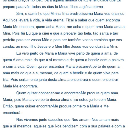
os Meus braços no Céu, para aquela morada de luz e felicidade que Eu
preparo para vós todos os dias lá Meus filhos a glória eterna.
Sim, o caminho que Minha filha prediletíssima Maria vos ensinou
Aqui vos levará à vida, à vida eterna. Ficai a saber que quem encontra
Maria Me encontra, quem acha Maria, me acha e quem ama Maria ama a
Mim. Pois fui Eu que a criei e que a preparei tão bela, tão santa e tão
perfeita para ser vossa Mãe e para ser também vosso caminho que vos
conduz ao meu filho Jesus e o Meu filho Jesus vos conduzirá a Mim.
Eu vivo perto de Maria e Maria vive perto de quem a ama, de
quem A ama mais do que a si mesmo e de quem a bendiz com a palavra
e com a vida. Quem quiser encontrar Maria procure-A perto de quem a
ama mais do que a si mesmo, de quem a bendiz e de quem vive para
Ela. Pois certamente junto desta alma a encontrará e quem encontrar
Maria Me encontrará.
Quem quiser conhecer-me e encontrar-Me procure quem ama
Maria, pois Maria vive perto dessa alma e Eu estou junto com Maria.
Então, quem quiser encontrar-Me procure primeiro a Maria e Me
encontrará.
Nós vivemos junto daqueles que Nos amam, Nos amam mais
que a si mesmos, aqueles que Nos bendizem com a sua palavra e com a