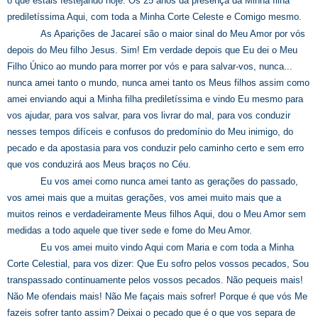
o que estais festejando hoje: Os 25 anos da presença da Minha filha
prediletíssima Aqui, com toda a Minha Corte Celeste e Comigo mesmo.
As Aparições de Jacareí são o maior sinal do Meu Amor por vós
depois do Meu filho Jesus. Sim! Em verdade depois que Eu dei o Meu
Filho Único ao mundo para morrer por vós e para salvar-vos, nunca...
nunca amei tanto o mundo, nunca amei tanto os Meus filhos assim como
amei enviando aqui a Minha filha prediletíssima e vindo Eu mesmo para
vos ajudar, para vos salvar, para vos livrar do mal, para vos conduzir
nesses tempos difíceis e confusos do predomínio do Meu inimigo, do
pecado e da apostasia para vos conduzir pelo caminho certo e sem erro
que vos conduzirá aos Meus braços no Céu.
Eu vos amei como nunca amei tanto as gerações do passado,
vos amei mais que a muitas gerações, vos amei muito mais que a
muitos reinos e verdadeiramente Meus filhos Aqui, dou o Meu Amor sem
medidas a todo aquele que tiver sede e fome do Meu Amor.
Eu vos amei muito vindo Aqui com Maria e com toda a Minha
Corte Celestial, para vos dizer: Que Eu sofro pelos vossos pecados, Sou
transpassado continuamente pelos vossos pecados. Não pequeis mais!
Não Me ofendais mais! Não Me façais mais sofrer! Porque é que vós Me
fazeis sofrer tanto assim? Deixai o pecado que é o que vos separa de