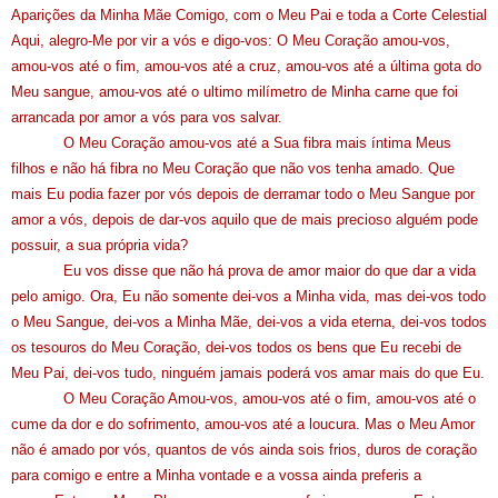
Aparições da Minha Mãe Comigo, com o Meu Pai e toda a Corte Celestial
Aqui, alegro-Me por vir a vós e digo-vos: O Meu Coração amou-vos,
amou-vos até o fim, amou-vos até a cruz, amou-vos até a última gota do
Meu sangue, amou-vos até o ultimo milímetro de Minha carne que foi
arrancada por amor a vós para vos salvar.
O Meu Coração amou-vos até a Sua fibra mais íntima Meus
filhos e não há fibra no Meu Coração que não vos tenha amado. Que
mais Eu podia fazer por vós depois de derramar todo o Meu Sangue por
amor a vós, depois de dar-vos aquilo que de mais precioso alguém pode
possuir, a sua própria vida?
Eu vos disse que não há prova de amor maior do que dar a vida
pelo amigo. Ora, Eu não somente dei-vos a Minha vida, mas dei-vos todo
o Meu Sangue, dei-vos a Minha Mãe, dei-vos a vida eterna, dei-vos todos
os tesouros do Meu Coração, dei-vos todos os bens que Eu recebi de
Meu Pai, dei-vos tudo, ninguém jamais poderá vos amar mais do que Eu.
O Meu Coração Amou-vos, amou-vos até o fim, amou-vos até o
cume da dor e do sofrimento, amou-vos até a loucura. Mas o Meu Amor
não é amado por vós, quantos de vós ainda sois frios, duros de coração
para comigo e entre a Minha vontade e a vossa ainda preferis a