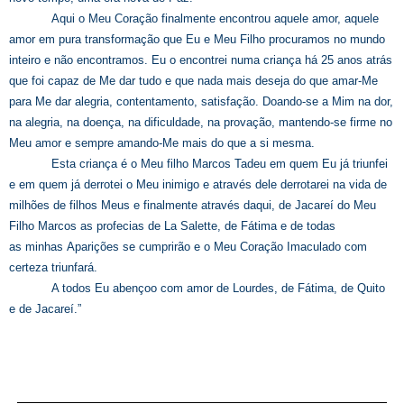
Aqui o Meu Coração finalmente encontrou aquele amor, aquele
amor em pura transformação que Eu e Meu Filho procuramos no mundo
inteiro e não encontramos. Eu o encontrei numa criança há 25 anos atrás
que foi capaz de Me dar tudo e que nada mais deseja do que amar-Me
para Me dar alegria, contentamento, satisfação. Doando-se a Mim na dor,
na alegria, na doença, na dificuldade, na provação, mantendo-se firme no
Meu amor e sempre amando-Me mais do que a si mesma.
Esta criança é o Meu filho Marcos Tadeu em quem Eu já triunfei
e em quem já derrotei o Meu inimigo e através dele derrotarei na vida de
milhões de filhos Meus e finalmente através daqui, de Jacareí do Meu
Filho Marcos as profecias de La Salette, de Fátima e de todas
as minhas Aparições se cumprirão e o Meu Coração Imaculado com
certeza triunfará.
A todos Eu abençoo com amor de Lourdes, de Fátima, de Quito
e de Jacareí.”