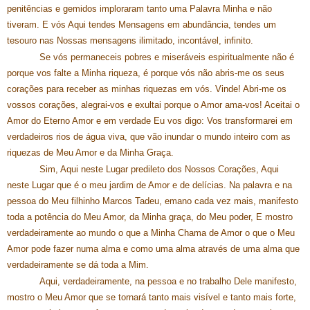
penitências e gemidos imploraram tanto uma Palavra Minha e não
tiveram. E vós Aqui tendes Mensagens em abundância, tendes um
tesouro nas Nossas mensagens ilimitado, incontável, infinito.
Se vós permaneceis pobres e miseráveis espiritualmente não é
porque vos falte a Minha riqueza, é porque vós não abris-me os seus
corações para receber as minhas riquezas em vós. Vinde! Abri-me os
vossos corações, alegrai-vos e exultai porque o Amor ama-vos! Aceitai o
Amor do Eterno Amor e em verdade Eu vos digo: Vos transformarei em
verdadeiros rios de água viva, que vão inundar o mundo inteiro com as
riquezas de Meu Amor e da Minha Graça.
Sim, Aqui neste Lugar predileto dos Nossos Corações, Aqui
neste Lugar que é o meu jardim de Amor e de delícias. Na palavra e na
pessoa do Meu filhinho Marcos Tadeu, emano cada vez mais, manifesto
toda a potência do Meu Amor, da Minha graça, do Meu poder, E mostro
verdadeiramente ao mundo o que a Minha Chama de Amor o que o Meu
Amor pode fazer numa alma e como uma alma através de uma alma que
verdadeiramente se dá toda a Mim.
Aqui, verdadeiramente, na pessoa e no trabalho Dele manifesto,
mostro o Meu Amor que se tornará tanto mais visível e tanto mais forte,