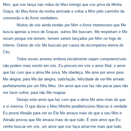
Mim, que vos lança nas mãos do Meu inimigo que vos priva da Minha
Graça, do Meu Amor da minha amizade e voltai a Mim pelo caminho da
conversão e do Amor verdadeiro.
Muitos de vós ainda tendes por Mim o Amor interesseiro que Me
busca apenas a troco de Graças, outros Me buscam, Me respeitam e Me
rezam porque me temem, temem serem lançados por Mim no fogo do
inferno. Outros de vós Me buscais por causa da recompensa eterna do
Céu.
Todos esses amores embora inicialmente sejam compreensíveis
não podem mais existir em vós. Eu procuro em vós o amor filial, o amor
que faz com que a alma Me sirva, Me obedeça, Me ame por amor para
Me alegrar, para Me dar alegria, satisfação, felicidade de ver-Me amado
perfeitamente por um filho Meu. Um amor que vos faz não pecar para não
me fazer sofrer, para não Me magoar.
Desejo este amor que faz com que a alma Me ame mais do que
a si mesma. O que disse o Meu filhinho prediletíssimo Marcos é verdade:
Eu provei Abraão para ver se Ele Me amava mais do que a seu filho e
Abraão provou que Me amava mais do que tudo. É este amor que Eu
venho buscar em vós, um amor que vos faça amar-me mais que tudo,