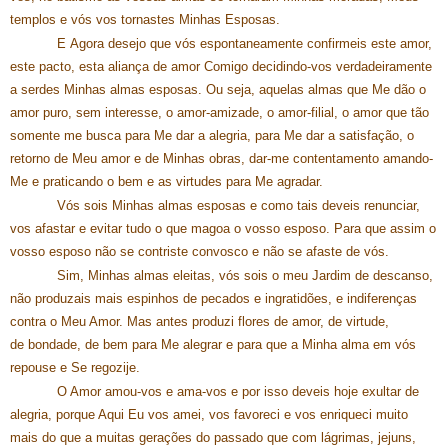
templos e vós vos tornastes Minhas Esposas.
E Agora desejo que vós espontaneamente confirmeis este amor,
este pacto, esta aliança de amor Comigo decidindo-vos verdadeiramente
a serdes Minhas almas esposas. Ou seja, aquelas almas que Me dão o
amor puro, sem interesse, o amor-amizade, o amor-filial, o amor que tão
somente me busca para Me dar a alegria, para Me dar a satisfação, o
retorno de Meu amor e de Minhas obras, dar-me contentamento amando-
Me e praticando o bem e as virtudes para Me agradar.
Vós sois Minhas almas esposas e como tais deveis renunciar,
vos afastar e evitar tudo o que magoa o vosso esposo. Para que assim o
vosso esposo não se contriste convosco e não se afaste de vós.
Sim, Minhas almas eleitas, vós sois o meu Jardim de descanso,
não produzais mais espinhos de pecados e ingratidões, e indiferenças
contra o Meu Amor. Mas antes produzi flores de amor, de virtude,
de bondade, de bem para Me alegrar e para que a Minha alma em vós
repouse e Se regozije.
O Amor amou-vos e ama-vos e por isso deveis hoje exultar de
alegria, porque Aqui Eu vos amei, vos favoreci e vos enriqueci muito
mais do que a muitas gerações do passado que com lágrimas, jejuns,