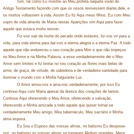
Sim, tal como Eu mostrei ao Meu profeta naquela visão do
Antigo Testamento fazendo com que os ossos revivessem diante dele, e
os mortos voltassem à vida. Assim Eu fiz Aqui meus filhos. Eu com Meu
sopro de vida através de Maria nestas Aparições vim Aqui para fazer
aquele que estava morto reviver.
Fiz-vos sair da morte do pecado onde estáveis, fiz-vos vir para a
vida, para vida eterna para dar-vos a eterna alegria e a eterna Paz. A todo
aquele que não endureceu o seu coração para Mim e que não tropeçou
no Meu Amor e na Minha Palavra, a esse verdadeiramente dei o Meu
Amor sem limites e fiz brotar no seu coração as flores mais belas de
amor, de graça, de virtude, de sabedoria e de verdadeira santidade para
iluminar o mundo com a Minha fulgurante Luz.
O Amor amou-vos e ama-vos verdadeiramente, por isso Eu
continuo Aqui com Maria apesar da dureza dos corações de tantos.
Continuo Aqui oferecendo o Meu Amor, oferecendo a salvação,
oferecendo a Minha amizade a todo aquele que quiser tornar-se
verdadeiramente Meu amigo, Meu tabernáculo, Meu sacrário e Minha
alma esposa.
Eu Sou o Esposo das vossas almas, no batismo Eu desposei-
vos, no batismo as vossas almas se tornaram Minhas moradas, Meus