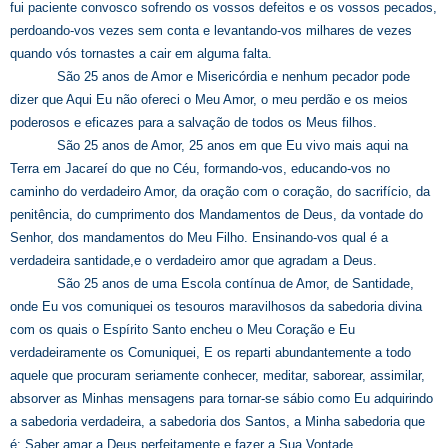
fui paciente convosco sofrendo os vossos defeitos e os vossos pecados,
perdoando-vos vezes sem conta e levantando-vos milhares de vezes
quando vós tornastes a cair em alguma falta.
São 25 anos de Amor e Misericórdia e nenhum pecador pode
dizer que Aqui Eu não ofereci o Meu Amor, o meu perdão e os meios
poderosos e eficazes para a salvação de todos os Meus filhos.
São 25 anos de Amor, 25 anos em que Eu vivo mais aqui na
Terra em Jacareí do que no Céu, formando-vos, educando-vos no
caminho do verdadeiro Amor, da oração com o coração, do sacrifício, da
penitência, do cumprimento dos Mandamentos de Deus, da vontade do
Senhor, dos mandamentos do Meu Filho. Ensinando-vos qual é a
verdadeira santidade,e o verdadeiro amor que agradam a Deus.
São 25 anos de uma Escola contínua de Amor, de Santidade,
onde Eu vos comuniquei os tesouros maravilhosos da sabedoria divina
com os quais o Espírito Santo encheu o Meu Coração e Eu
verdadeiramente os Comuniquei, E os reparti abundantemente a todo
aquele que procuram seriamente conhecer, meditar, saborear, assimilar,
absorver as Minhas mensagens para tornar-se sábio como Eu adquirindo
a sabedoria verdadeira, a sabedoria dos Santos, a Minha sabedoria que
é: Saber amar a Deus perfeitamente e fazer a Sua Vontade.