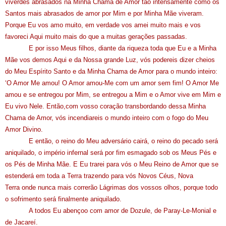
viverdes abrasados na Minha Chama de Amor tão intensamente como os
Santos mais abrasados de amor por Mim e por Minha Mãe viveram.
Porque Eu vos amo muito, em verdade vos amei muito mais e vos
favoreci Aqui muito mais do que a muitas gerações passadas.
E por isso Meus filhos, diante da riqueza toda que Eu e a Minha
Mãe vos demos Aqui e da Nossa grande Luz, vós podereis dizer cheios
do Meu Espírito Santo e da Minha Chama de Amor para o mundo inteiro:
‘O Amor Me amou! O Amor amou-Me com um amor sem fim! O Amor Me
amou e se entregou por Mim, se entregou a Mim e o Amor vive em Mim e
Eu vivo Nele. Então,
com
vosso coração transbordando dessa Minha
Chama de Amor, vós incendiareis o mundo inteiro com o fogo do Meu
Amor Divino.
E então, o reino do Meu adversário cairá, o reino do pecado será
aniquilado, o império infernal será por fim esmagado sob os Meus Pés e
os Pés de Minha Mãe. E Eu trarei para vós o Meu Reino de Amor que se
estenderá em toda a Terra trazendo para vós Novos Céus, Nova
Terra onde nunca mais correrão Lágrimas dos vossos olhos, porque todo
o sofrimento será finalmente aniquilado.
A todos Eu abençoo com amor de Dozule, de Paray-Le-Monial e
de Jacareí.