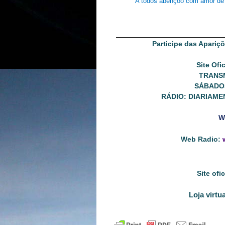
A todos abençoo com amor de 
Participe das Apariç
Site Ofi
TRANS
SÁBADOS
RÁDIO: DIARIAME
W
Web Radio:
Site ofi
Loja virtu