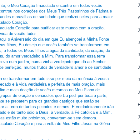
nte, o Meu Coração Imaculado encontre em todos vocês
ncontrou nos corações dos Meus Três Pastorinhos de Fátima e
ndes maravilhas de santidade que realizei neles para a maior
culado Coração.
aculado Coração para purificar este mundo com a oração,
 vida de vocês todos.
qui o Aniversário do dia em que Eu abençoei a Minha Fonte
eus filhos, Eu desejo que vocês também se transformem em
, a todos os Meus filhos a água da santidade, da oração, do
s, do amor verdadeiro a Mim. Para transformar essa terra
novo num jardim, numa vinha verdejante que dá ao Senhor
e perfeição, muitos frutos de verdadeiro amor e de santidade
e transformar em tudo isso por meio da renúncia à vossa
cado e à vida verdadeira e perfeita de mais oração, mais
 Mim e mais doação de vocês mesmos ao Meu Plano de
rupos de oração e cenáculos que Eu pedi por toda a parte,
nte se preparem para os grandes castigos que estão se
car a Terra de tantos pecados e crimes. E verdadeiramente irão
ado e de tanto ódio a Deus, à verdade, à Fé católica e a Mim.
evas estão muito próximos, convertam-se sem demora.
culado Coração e para a volta do Meu Filho Jesus na Glória
►