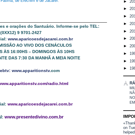
Fátima, de Erechim e de Jacareí.”
►
20
►
20
►
20
►
20
ões e orações do Santuário. Informe-se pelo TEL:
►
20
(0XX12) 9 9701-2427
►
20
cial:
www.aparicoesdejacarei.com.br
MISSÃO AO VIVO DOS CENÁCULOS
►
20
 ÀS 16:00HS – DOMINGOS ÀS 10HS
►
19
NTE DAS 7:30 DA MANHÃ A MEIA NOITE
►
19
►
19
ebtv: www.apparitionstv.
com
RÁ
www.apparitionstv.com/radio.html
MI
NÃ
NO
EM
cial:
www.aparicoesdejacarei.com.br
IMPO
al:
www.presentedivino.com.br
«Thank 
on Tue
helped