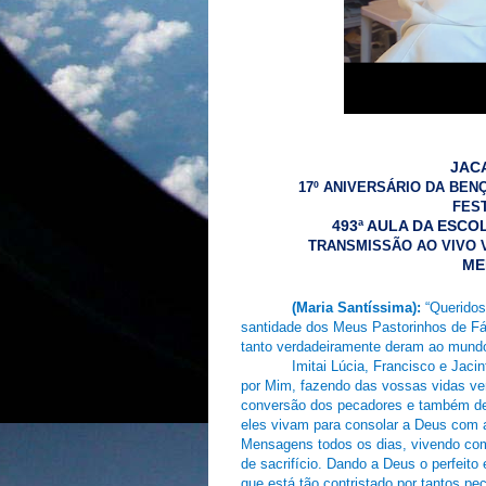
JACA
17º ANIVERSÁRIO DA BE
FES
493ª AULA DA ESC
TRANSMISSÃO AO VIVO V
ME
(Maria Santíssima):
“Queridos
santidade dos Meus Pastorinhos de Fá
tanto verdadeiramente deram ao mund
Imitai Lúcia, Francisco e Jaci
por Mim, fazendo das vossas vidas ve
conversão dos pecadores e também de
eles vivam para consolar a Deus com 
Mensagens todos os dias, vivendo com
de sacrifício. Dando a Deus o perfeito
que está tão contristado por tantos p