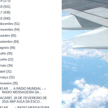
19
(273)
18
(541)
17
(438)
16
(540)
dezembro
(51)
novembro
(54)
outubro
(65)
setembro
(84)
agosto
(56)
julho
(35)
junho
(22)
maio
(34)
abril
(31)
março
(31)
fevereiro
(35)
NO AR .... A RÁDIO MUNDIAL - ♪
RADIO MENSAGEIRA DA...
JACAREÍ, 28 DE FEVEREIRO DE
2016 494ª AULA DA ESCO...
NO AR ..... ♪ RADIO MENSAGEIRA