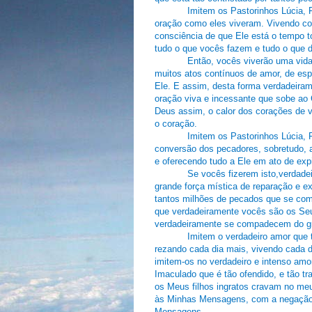
Imitem os Pastorinhos Lúcia, 
oração como eles viveram. Vivendo co
consciência de que Ele está o tempo 
tudo o que vocês fazem e tudo o que 
Então, vocês viverão uma vida
muitos atos contínuos de amor, de esp
Ele. E assim, desta forma verdadeiram
oração viva e incessante que sobe ao C
Deus assim, o calor dos corações de 
o coração.
Imitem os Pastorinhos Lúcia, F
conversão dos pecadores, sobretudo, a
e oferecendo tudo a Ele em ato de ex
Se vocês fizerem isto,verdade
grande força mística de reparação e e
tantos milhões de pecados que se come
que verdadeiramente vocês são os Se
verdadeiramente se compadecem do gra
Imitem o verdadeiro amor que 
rezando cada dia mais, vivendo cada 
imitem-os no verdadeiro e intenso am
Imaculado que é tão ofendido, e tão t
os Meus filhos ingratos cravam no me
às Minhas Mensagens, com a negação 