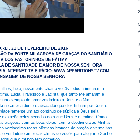
2
M
REÍ, 21 DE FEVEREIRO DE 2016
NÇÃO DA FONTE MILAGROSA DE GRAÇAS DO SANTUÁRIO
TA DOS PASTORINHOS DE FÁTIMA
OLA DE SANTIDADE E AMOR DE NOSSA SENHORA
IA INTERNET TV E RÁDIO:
WWW.APPARITIONSTV.COM
NSAGEM DE NOSSA SENHORA
 filhos, hoje, novamente chamo vocês todos a imitarem a
J
tima, Lúcia, Francisco e Jacinta, que tanto Me amaram e
o um exemplo de amor verdadeiro a Deus e a Mim.
nta no amor ardente e abrasador que eles tinham por Deus e
rdadeiramente um ato contínuo de súplica a Deus pela
 expiação pelos pecados com que Deus é ofendido. Como
J
as orações, com as boas obras, com a obediência às Minhas
o verdadeiras rosas Místicas brancas de oração e vermelhas
 e o verdadeiro amor das almas de vocês para alegrar o Senhor
ecados que o mundo tem cometido.