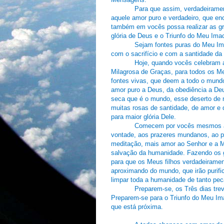
Mensagens.
Para que assim, verdadeirame
aquele amor puro e verdadeiro, que e
também em vocês possa realizar as gra
glória de Deus e o Triunfo do Meu Ima
Sejam fontes puras do Meu Im
com o sacrifício e com a santidade da
Hoje, quando vocês celebram a
Milagrosa de Graças, para todos os M
fontes vivas, que deem a todo o mundo
amor puro a Deus, da obediência a Deu
seca que é o mundo, esse deserto de 
muitas rosas de santidade, de amor e d
para maior glória Dele.
Comecem por vocês mesmos a s
vontade, aos prazeres mundanos, ao pe
meditação, mais amor ao Senhor e a
salvação da humanidade. Fazendo os g
para que os Meus filhos verdadeirame
aproximando do mundo, que irão purifi
limpar toda a humanidade de tanto pec
Preparem-se, os Três dias tr
Preparem-se para o Triunfo do Meu Ima
que está próxima.