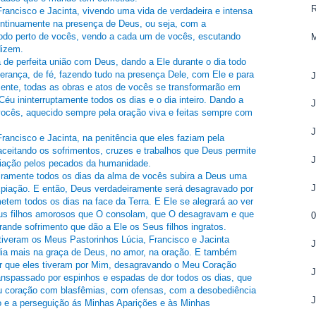
Francisco e Jacinta, vivendo uma vida de verdadeira e intensa
ntinuamente na presença de Deus, ou seja, com a
todo perto de vocês, vendo a cada um de vocês, escutando
dizem.
 de perfeita união com Deus, dando a Ele durante o dia todo
erança, de fé, fazendo tudo na presença Dele, com Ele e para
ente, todas as obras e atos de vocês se transformarão em
éu ininterruptamente todos os dias e o dia inteiro. Dando a
vocês, aquecido sempre pela oração viva e feitas sempre com
rancisco e Jacinta, na penitência que eles faziam pela
ceitando os sofrimentos, cruzes e trabalhos que Deus permite
J
piação pelos pecados da humanidade.
iramente todos os dias da alma de vocês subira a Deus uma
xpiação. E então, Deus verdadeiramente será desagravado por
tem todos os dias na face da Terra. E Ele se alegrará ao ver
us filhos amorosos que O consolam, que O desagravam e que
nde sofrimento que dão a Ele os Seus filhos ingratos.
tiveram os Meus Pastorinhos Lúcia, Francisco e Jacinta
J
dia mais na graça de Deus, no amor, na oração. E também
or que eles tiveram por Mim, desagravando o Meu Coração
J
ranspassado por espinhos e espadas de dor todos os dias, que
u coração com blasfêmias, com ofensas, com a desobediência
J
e a perseguição ás Minhas Aparições e às Minhas