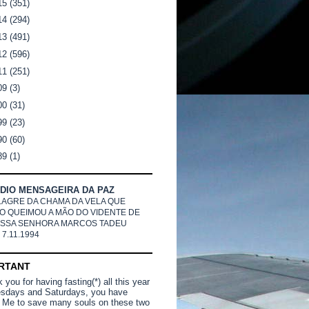
15
(351)
14
(294)
13
(491)
12
(596)
11
(251)
09
(3)
00
(31)
99
(23)
90
(60)
89
(1)
DIO MENSAGEIRA DA PAZ
LAGRE DA CHAMA DA VELA QUE
O QUEIMOU A MÃO DO VIDENTE DE
SSA SENHORA MARCOS TADEU
 7.11.1994
RTANT
you for having fasting(*) all this year
sdays and Saturdays, you have
 Me to save many souls on these two