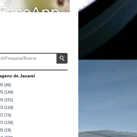
gens de Jacareí
26
(49)
25
(149)
24
(151)
23
(119)
22
(74)
21
(134)
20
(19)