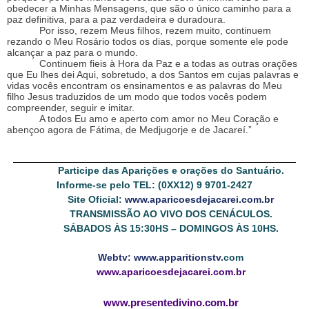
obedecer a Minhas Mensagens, que são o único caminho para a
paz definitiva, para a paz verdadeira e duradoura.
Por isso, rezem Meus filhos, rezem muito, continuem
rezando o Meu Rosário todos os dias, porque somente ele pode
alcançar a paz para o mundo.
Continuem fieis à Hora da Paz e a todas as outras orações
que Eu lhes dei Aqui, sobretudo, a dos Santos em cujas palavras e
vidas vocês encontram os ensinamentos e as palavras do Meu
filho Jesus traduzidos de um modo que todos vocês podem
compreender, seguir e imitar.
A todos Eu amo e aperto com amor no Meu Coração e
abençoo agora de Fátima, de Medjugorje e de Jacareí.”
Participe das Aparições e orações do Santuário.
Informe-se pelo TEL: (0XX12) 9 9701-2427
Site Oficial:
www.aparicoesdejacarei.com.br
TRANSMISSÃO AO VIVO DOS CENÁCULOS.
SÁBADOS ÀS 15:30HS – DOMINGOS ÀS 10HS.
Webtv: www.apparitionstv.
com
www.aparicoesdejacarei.com.br
www.presentedivino.com.br