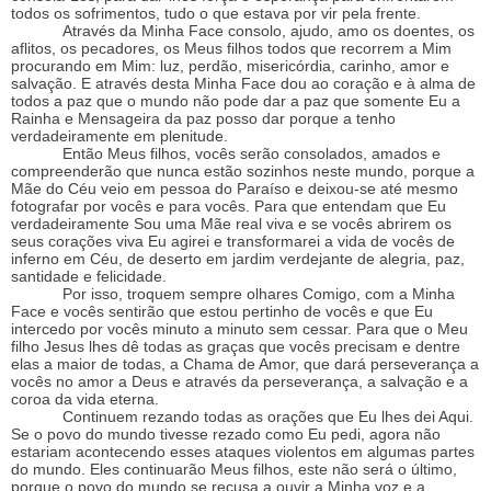
todos os sofrimentos, tudo o que estava por vir pela frente.
Através da Minha Face consolo, ajudo, amo os doentes, os
aflitos, os pecadores, os Meus filhos todos que recorrem a Mim
procurando em Mim: luz, perdão, misericórdia, carinho, amor e
salvação. E através desta Minha Face dou ao coração e à alma de
todos a paz que o mundo não pode dar a paz que somente Eu a
Rainha e Mensageira da paz posso dar porque a tenho
verdadeiramente em plenitude.
Então Meus filhos, vocês serão consolados, amados e
compreenderão que nunca estão sozinhos neste mundo, porque a
Mãe do Céu veio em pessoa do Paraíso e deixou-se até mesmo
fotografar por vocês e para vocês. Para que entendam que Eu
verdadeiramente Sou uma Mãe real viva e se vocês abrirem os
seus corações viva Eu agirei e transformarei a vida de vocês de
inferno em Céu, de deserto em jardim verdejante de alegria, paz,
santidade e felicidade.
Por isso, troquem sempre olhares Comigo, com a Minha
Face e vocês sentirão que estou pertinho de vocês e que Eu
intercedo por vocês minuto a minuto sem cessar. Para que o Meu
filho Jesus lhes dê todas as graças que vocês precisam e dentre
elas a maior de todas, a Chama de Amor, que dará perseverança a
vocês no amor a Deus e através da perseverança, a salvação e a
coroa da vida eterna.
Continuem rezando todas as orações que Eu lhes dei Aqui.
Se o povo do mundo tivesse rezado como Eu pedi, agora não
estariam acontecendo esses ataques violentos em algumas partes
do mundo. Eles continuarão Meus filhos, este não será o último,
porque o povo do mundo se recusa a ouvir a Minha voz e a