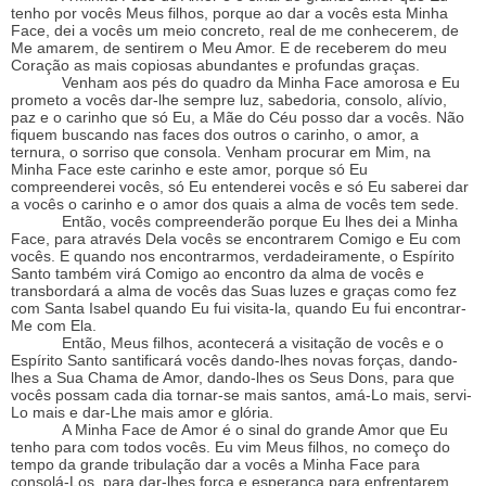
tenho por vocês Meus filhos, porque ao dar a vocês esta Minha
Face, dei a vocês um meio concreto, real de me conhecerem, de
Me amarem, de sentirem o Meu Amor. E de receberem do meu
Coração as mais copiosas abundantes e profundas graças.
Venham aos pés do quadro da Minha Face amorosa e Eu
prometo a vocês dar-lhe sempre luz, sabedoria, consolo, alívio,
paz e o carinho que só Eu, a Mãe do Céu posso dar a vocês. Não
fiquem buscando nas faces dos outros o carinho, o amor, a
ternura, o sorriso que consola. Venham procurar em Mim, na
Minha Face este carinho e este amor, porque só Eu
compreenderei vocês, só Eu entenderei vocês e só Eu saberei dar
a vocês o carinho e o amor dos quais a alma de vocês tem sede.
Então, vocês compreenderão porque Eu lhes dei a Minha
Face, para através Dela vocês se encontrarem Comigo e Eu com
vocês. E quando nos encontrarmos, verdadeiramente, o Espírito
Santo também virá Comigo ao encontro da alma de vocês e
transbordará a alma de vocês das Suas luzes e graças como fez
com Santa Isabel quando Eu fui visita-la, quando Eu fui encontrar-
Me com Ela.
Então, Meus filhos, acontecerá a visitação de vocês e o
Espírito Santo santificará vocês dando-lhes novas forças, dando-
lhes a Sua Chama de Amor, dando-lhes os Seus Dons, para que
vocês possam cada dia tornar-se mais santos, amá-Lo mais, servi-
Lo mais e dar-Lhe mais amor e glória.
A Minha Face de Amor é o sinal do grande Amor que Eu
tenho para com todos vocês. Eu vim Meus filhos, no começo do
tempo da grande tribulação dar a vocês a Minha Face para
consolá-Los, para dar-lhes força e esperança para enfrentarem