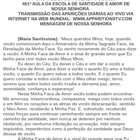
461ª AULA DA ESCOLA DE SANTIDADE E AMOR DE
NOSSA SENHORA
TRANSMISSÃO DAS APARIÇÕES DIÁRIAS AO VIVO VIA
INTERNET NA WEB MUNDIAL:
WWW.APPARITIONSTV.COM
MENSAGEM DE NOSSA SENHORA
(Maria Santíssima):
“Meus queridos filhos, hoje, quando
vocês comemoram Aqui o Aniversário da Minha Sagrada Face, da
Revelação da Minha Face, Eu venho novamente do Céu para dizer
a vocês: A Minha Face de Amor é o sinal do grande amor que Eu
tenho para com todos vocês Meus filhos.
Eu desci do Céu, Eu deixei o Céu e vim dar a vocês a
Minha Face de Amor, para dizer a vocês o quanto Eu amo a todos
vocês, o quanto Eu quero salvar a todos vocês. E o quanto Eu
quero consolar a todos vocês com o Meu olhar meigo, terno,
sereno que sobre todos vocês irradia e derrama paz, amor,
serenidade, confiança e esperança!
Nesta Minha Face de Amor vocês todos podem encontrar-
Me amorosa, misericordiosa, compassiva, meiga com todos vocês
e em Mim os corações e as almas de vocês descansarão, sentirão
o Meu Amor, receberão a Minha Paz. E, sobretudo, receberão
novas forças para continuar caminhando sempre em frente no
caminho da santidade, sem nunca se deterem por nenhum
obstáculo, por nenhuma tribulação ou provação, indo sempre
impávidos, impertérritos rumo à perfeição da santidade que Deus
deseja de vocês.
A Minha Face de Amor é o sinal do grande amor que Eu