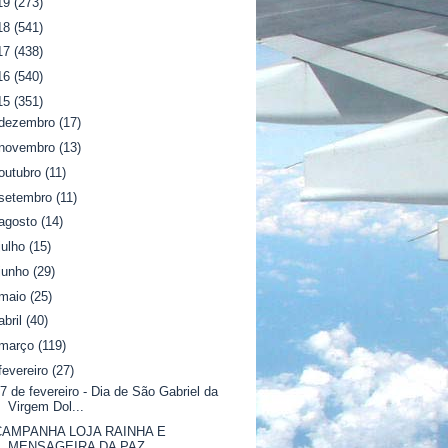
19
(273)
18
(541)
17
(438)
16
(540)
15
(351)
dezembro
(17)
novembro
(13)
outubro
(11)
setembro
(11)
agosto
(14)
julho
(15)
junho
(29)
maio
(25)
abril
(40)
março
(119)
fevereiro
(27)
7 de fevereiro - Dia de São Gabriel da
Virgem Dol...
CAMPANHA LOJA RAINHA E
MENSAGEIRA DA PAZ