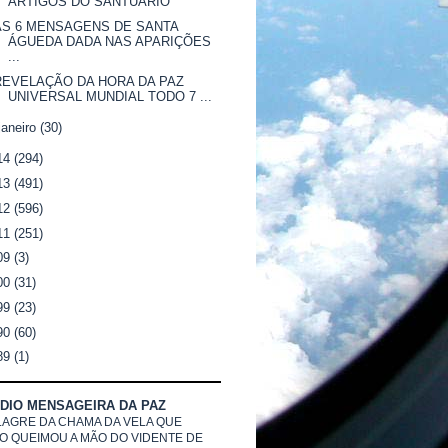
ARTIGOS DO SANTUÁRIO
AS 6 MENSAGENS DE SANTA
ÁGUEDA DADA NAS APARIÇÕES
...
REVELAÇÃO DA HORA DA PAZ
UNIVERSAL MUNDIAL TODO 7 ...
janeiro
(30)
14
(294)
13
(491)
12
(596)
11
(251)
09
(3)
00
(31)
99
(23)
90
(60)
89
(1)
DIO MENSAGEIRA DA PAZ
LAGRE DA CHAMA DA VELA QUE
O QUEIMOU A MÃO DO VIDENTE DE