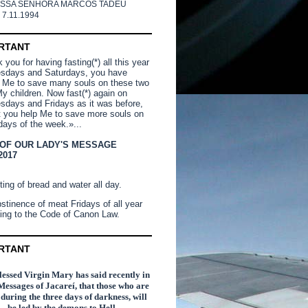
SSA SENHORA MARCOS TADEU
 7.11.1994
RTANT
you for having fasting(*) all this year
sdays and Saturdays, you have
 Me to save many souls on these two
y children. Now fast(*) again on
days and Fridays as it was before,
t you help Me to save more souls on
days of the week.»...
 OF OUR LADY'S MESSAGE
2017
ting of bread and water all day.
stinence of meat Fridays of all year
ing to the Code of Canon Law.
RTANT
essed Virgin Mary has said recently in
Messages of Jacareí, that those who are
n during the three days of darkness, will
be led by the demons to Hell.