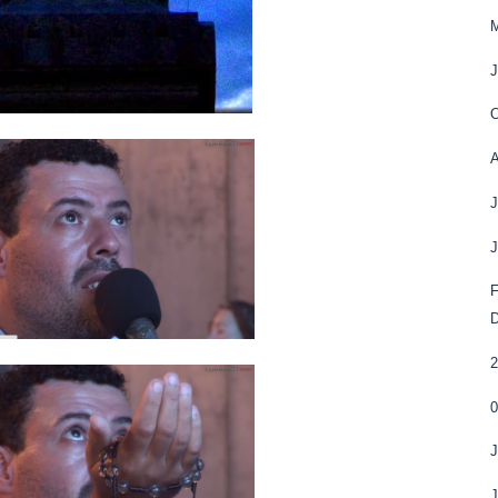
J
A
D