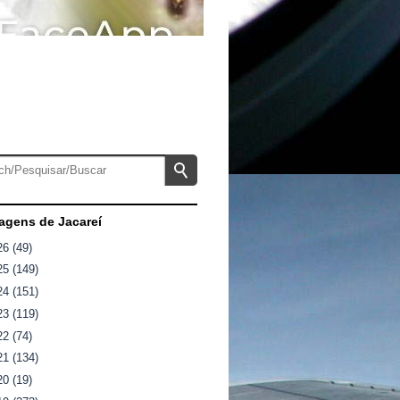
gens de Jacareí
26
(49)
25
(149)
24
(151)
23
(119)
22
(74)
21
(134)
20
(19)