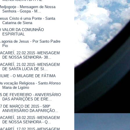
Medjogorje - Mensagem de Nossa
Senhora - Gospa - M...
esus Cristo é uma Ponte - Santa
Catarina de Siena
O VALOR DA COMUNHÃO
ESPIRITUAL
 agonia de Jesus - Por Santo Padre
Pio
JACAREÍ, 22.02.2015 -MENSAGEM
DE NOSSA SENHORA- 38...
JACAREÍ, 21.02.2015 -MENSAGEM
DE SANTA LUCIA DE SI...
FILME - O MILAGRE DE FÁTIMA
a vocação Religiosa - Santo Afonso
Maria de Ligório
25 DE FEVEREIRO - ANIVERSÁRIO
DAS APARIÇÕES DE ERE...
07 DE MARÇO DE 2015 - 589º
ANIVERSÁRIO DA APARIÇÃO...
JACAREÍ, 18.02.2015 -MENSAGEM
DE NOSSA SENHORA - Q...
JACAREÍ, 17.02.2015 -MENSAGEM