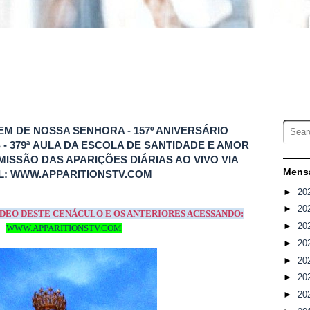
GEM DE NOSSA SENHORA - 157º ANIVERSÁRIO
- 379ª AULA DA ESCOLA DE SANTIDADE E AMOR
ISSÃO DAS APARIÇÕES DIÁRIAS AO VIVO VIA
Mensa
L: WWW.APPARITIONSTV.COM
►
20
►
20
VÍDEO DESTE CENÁCULO E OS ANTERIORES ACESSANDO:
►
20
WWW.APPARITIONSTV.COM
►
20
►
20
►
20
►
20