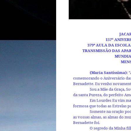
JACAR
157º ANIVER
379ª AULA DA ESCOL
TRANSMISSÃO DAS APARI
MUNDIA
MENS
(Maria Santíssima):
“
comemorando o Aniversário das
Bernadette. Eu venho novamente
Sou a Mãe da Graça, So
da santa Pureza, do perfeito Am
Em Lourdes Eu vim mais
formosa que todas as Estrelas pa
Somente na oração pode
as vossas almas, as almas do mu
Bernadette foi.
O segredo da Minha fil