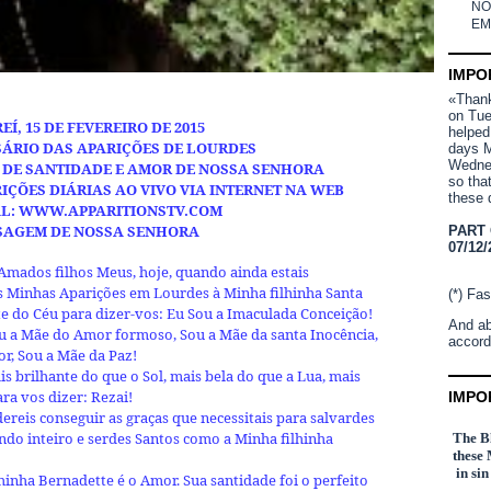
NO
EM
IMPO
«Thank 
on Tue
EÍ, 15 DE FEVEREIRO DE 2015
helped
SÁRIO DAS APARIÇÕES DE LOURDES
days M
Wednes
A DE SANTIDADE E AMOR DE NOSSA SENHORA
so tha
ÇÕES DIÁRIAS AO VIVO VIA INTERNET NA WEB
these 
L:
WWW.APPARITIONSTV.COM
AGEM DE NOSSA SENHORA
PART
07/12/
Amados filhos Meus, hoje, quando ainda estais
 Minhas Aparições em Lourdes à Minha filhinha Santa
(*) Fas
 do Céu para dizer-vos: Eu Sou a Imaculada Conceição!
And ab
u a Mãe do Amor formoso, Sou a Mãe da santa Inocência,
accord
or, Sou a Mãe da Paz!
 brilhante do que o Sol, mais bela do que a Lua, mais
ra vos dizer: Rezai!
IMPO
reis conseguir as graças que necessitais para salvardes
ndo inteiro e serdes Santos como a Minha filhinha
The Bl
these 
in si
hinha Bernadette é o Amor. Sua santidade foi o perfeito