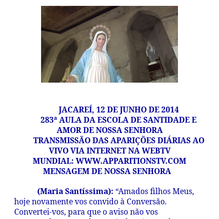
JACAREÍ, 12 DE JUNHO DE 2014
283ª AULA DA ESCOLA DE SANTIDADE E
AMOR DE NOSSA SENHORA
TRANSMISSÃO DAS APARIÇÕES DIÁRIAS AO
VIVO VIA INTERNET NA WEBTV
MUNDIAL:
WWW.APPARITIONSTV.COM
MENSAGEM DE NOSSA SENHORA
(Maria Santíssima):
“Amados filhos Meus,
hoje novamente vos convido à Conversão.
Convertei-vos, para que o aviso não vos