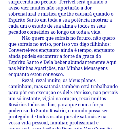
surpreenda no pecado. Terrível será quando o
aviso vier muitos não suportarão a dor
sobrenatural e mística que lhe causará quando o
Espírito Santo em toda a sua potência mostrar a
cada um o estado de sua alma e todos os seus
pecados cometidos ao longo de toda a vida.
Não quero que sofrais no futuro, não quero
que sofrais no aviso, por isso vos digo filhinhos:
Convertei-vos enquanto ainda é tempo, enquanto
ainda podeis encontrar a fonte da graça do
Espírito Santo e Dela beber abundantemente Aqui
nas Minhas Aparições, nas Minhas Mensagens
enquanto estou convosco.
Rezai, rezai muito, os Meus planos
caminham, mas satanás também está trabalhando
para pôr em execução os dele. Por isso, não percais
um só instante, vigiai na oração, rezai muitos
Rosários todos os dias, para que com a força
poderosa do Santo Rosário, o mundo possa ser
protegido de todos os ataques de satanás e na
vossa vida pessoal, familiar, profissional e
espiritual, a proteção de Deus e do Meu Coração