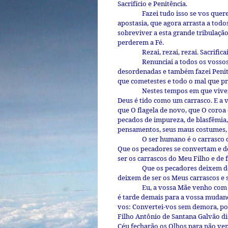
Sacrifício e Penitência.
Fazei tudo isso se vos quere
apostasia, que agora arrasta a todo
sobreviver a esta grande tribulaçã
perderem a Fé.
Rezai, rezai, rezai. Sacrifi
Renunciai a todos os vossos
desordenadas e também fazei Penitê
que cometestes e todo o mal que pra
Nestes tempos em que viveis
Deus é tido como um carrasco. E a v
que O flagela de novo, que O coroa
pecados de impureza, de blasfêmia,
pensamentos, seus maus costumes, s
O ser humano é o carrasco 
Que os pecadores se convertam e d
ser os carrascos do Meu Filho e de 
Que os pecadores deixem de
deixem de ser os Meus carrascos e 
Eu, a vossa Mãe venho com
é tarde demais para a vossa mudanç
vos: Convertei-vos sem demora, po
Filho Antônio de Santana Galvão di
Céu fecharão os Olhos para não ver