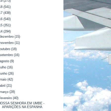
19
(273)
18
(541)
17
(438)
16
(540)
15
(351)
14
(294)
dezembro
(15)
novembro
(11)
outubro
(18)
setembro
(16)
agosto
(9)
julho
(16)
junho
(26)
maio
(42)
abril
(21)
março
(28)
fevereiro
(40)
NOSSA SENHORA EM UMBE -
APARIÇÕES NA ESPANHA