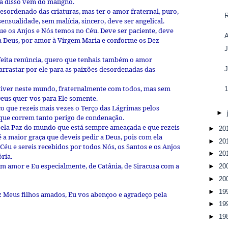
ra disso vem do maligno.
sordenado das criaturas, mas ter o amor fraternal, puro,
nsualidade, sem malícia, sincero, deve ser angelical.
e os Anjos e Nós temos no Céu. Deve ser paciente, deve
 a Deus, por amor à Virgem Maria e conforme os Dez
feita renúncia, quero que tenhais também o amor
 arrastar por ele para as paixões desordenadas das
 viver neste mundo, fraternalmente com todos, mas sem
1
eus quer-vos para Ele somente.
 que rezeis mais vezes o Terço das Lágrimas pelos
►
 que correm tanto perigo de condenação.
ela Paz do mundo que está sempre ameaçada e que rezeis
►
20
é a maior graça que deveis pedir a Deus, pois com ela
►
20
 Céu e sereis recebidos por todos Nós, os Santos e os Anjos
►
20
ória.
 amor e Eu especialmente, de Catânia, de Siracusa com a
►
20
►
20
►
19
 Meus filhos amados, Eu vos abençoo e agradeço pela
►
19
►
19