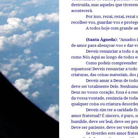
destruída, mas aqueles que tivere
acontecerá.
Por isso, rezai, rezai, reza
recolher-vos, guardar-vos e prote
A todos hoje com grande amo
(Santa Águeda
): “Amados 
de amor para abençoar-vos e dar-v
Deveis renunciar a todo o 
como Nós Aqui ao longo de todos e
Como podeis compreender a
espantosa! Deveis renunciar a tod
criaturas, das coisas materiais, do
Deveis amar a Deus de todo
deve ser totalmente Dele. Nenhuma
Deus no vosso coração. Essa é a re
da vossa vontade, renúncia de toda
qualquer coisa ou criatura desord
Deveis sim ter a caridade f
amor fraternal? É sincero, é puro,
humilde, deve ser leal, deve ser pr
Deve ser paciente, deve ser verdad
Se tiverdes este amor frat