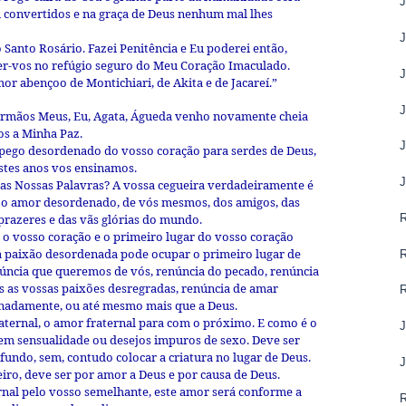
m convertidos e na graça de Deus nenhum mal lhes
i o Santo Rosário. Fazei Penitência e Eu poderei então,
ger-vos no refúgio seguro do Meu Coração Imaculado.
r abençoo de Montichiari, de Akita e de Jacareí.”
irmãos Meus, Eu, Agata, Águeda venho novamente cheia
os a Minha Paz.
apego desordenado do vosso coração para serdes de Deus,
stes anos vos ensinamos.
s Nossas Palavras? A vossa cegueira verdadeiramente é
o o amor desordenado, de vós mesmos, dos amigos, das
s prazeres e das vãs glórias do mundo.
 o vosso coração e o primeiro lugar do vosso coração
 paixão desordenada pode ocupar o primeiro lugar de
núncia que queremos de vós, renúncia do pecado, renúncia
s as vossas paixões desregradas, renúncia de amar
enadamente, ou até mesmo mais que a Deus.
raternal, o amor fraternal para com o próximo. E como é o
 sem sensualidade ou desejos impuros de sexo. Deve ser
ofundo, sem, contudo colocar a criatura no lugar de Deus.
eiro, deve ser por amor a Deus e por causa de Deus.
ernal pelo vosso semelhante, este amor será conforme a