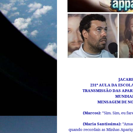
JACARE
231ª AULA DA ESCOL
TRANSMISSÃO DAS APARI
MUNDIA
MENSAGEM DE NO
(Marcos):
“Sim. Sim, eu far
(Maria Santíssima):
“Amado
quando recordais as Minhas Apariç