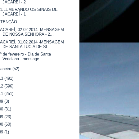
JACAREÍ - 2
RELEMBRANDO OS SINAIS DE
JACAREÍ - 1
ATENÇÃO
JACAREÍ, 02.02.2014 -MENSAGEM
DE NOSSA SENHORA - 2...
JACAREÍ, 01.02.2014 -MENSAGEM
DE SANTA LUCIA DE SI...
º de fevereiro - Dia de Santa
Veridiana - mensage...
janeiro
(52)
13
(491)
12
(596)
11
(251)
09
(3)
00
(31)
99
(23)
90
(60)
89
(1)