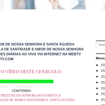
AGEM DE NOSSA SENHORA E SANTA ÁGUEDA
COLA DE SANTIDADE E AMOR DE NOSSA SENHORA
ES DIÁRIAS AO VIVO VIA INTERNET NA WEBTV
Mensa
STV.COM
►
20
►
20
 O VÍDEO DESTE CENÁCULO:
►
20
/www.apparitionstv.com/v13-02-2014.php
►
20
►
20
CONTENDO:
►
20
A TREZENA DA SENHORA ROSA MÍSTICA
►
20
AGEM DE MARIA SANTÍSSIMA E SANTA AGUEDA