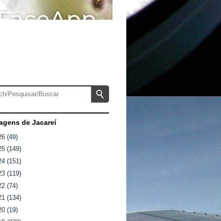
gens de Jacareí
26
(49)
25
(149)
24
(151)
23
(119)
22
(74)
21
(134)
20
(19)