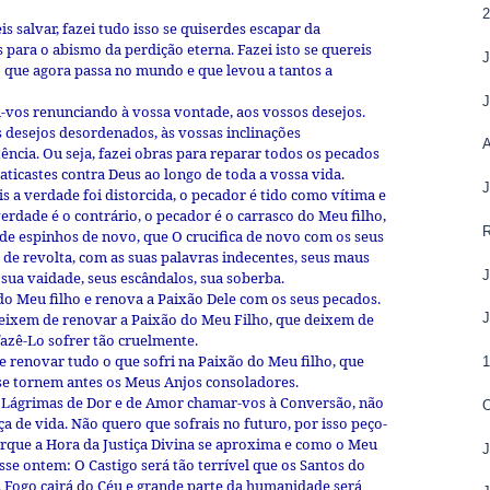
is salvar, fazei tudo isso se quiserdes escapar da
s para o abismo da perdição eterna. Fazei isto se quereis
o que agora passa no mundo e que levou a tantos a
cai-vos renunciando à vossa vontade, aos vossos desejos.
 desejos desordenados, às vossas inclinações
ncia. Ou seja, fazei obras para reparar todos os pecados
ticastes contra Deus ao longo de toda a vossa vida.
 a verdade foi distorcida, o pecador é tido como vítima e
erdade é o contrário, o pecador é o carrasco do Meu filho,
 de espinhos de novo, que O crucifica de novo com os seus
 de revolta, com as suas palavras indecentes, seus maus
ua vaidade, seus escândalos, sua soberba.
do Meu filho e renova a Paixão Dele com os seus pecados.
eixem de renovar a Paixão do Meu Filho, que deixem de
fazê-Lo sofrer tão cruelmente.
 renovar tudo o que sofri na Paixão do Meu filho, que
se tornem antes os Meus Anjos consoladores.
 Lágrimas de Dor e de Amor chamar-vos à Conversão, não
O
a de vida. Não quero que sofrais no futuro, por isso peço-
rque a Hora da Justiça Divina se aproxima e como o Meu
sse ontem: O Castigo será tão terrível que os Santos do
. Fogo cairá do Céu e grande parte da humanidade será