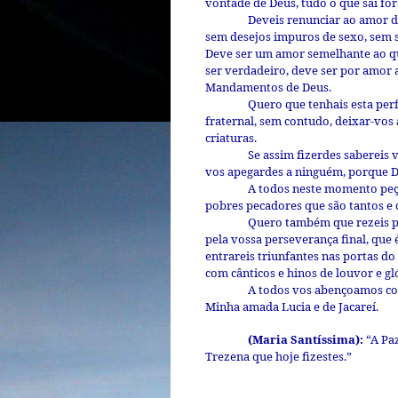
vontade de Deus, tudo o que sai fo
Deveis renunciar ao amor de
sem desejos impuros de sexo, sem se
Deve ser um amor semelhante ao qu
ser verdadeiro, deve ser por amor
Mandamentos de Deus.
Quero que tenhais esta per
fraternal, sem contudo, deixar-vos
criaturas.
Se assim fizerdes sabereis
vos apegardes a ninguém, porque D
A todos neste momento peço
pobres pecadores que são tantos e
Quero também que rezeis p
pela vossa perseverança final, que 
entrareis triunfantes nas portas do
com cânticos e hinos de louvor e gl
A todos vos abençoamos com
Minha amada Lucia e de Jacareí.
(Maria Santíssima):
“A Paz
Trezena que hoje fizestes.”