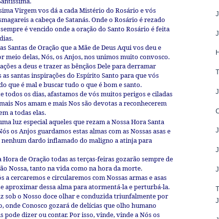
Santíssima.
íssima Virgem vos dá a cada Mistério do Rosário e vós
esmagareis a cabeça de Satanás. Onde o Rosário é rezado
sempre é vencido onde a oração do Santo Rosário é feita
dias.
as Santas de Oração que a Mãe de Deus Aqui vos deu e
H
r meio delas, Nós, os Anjos, nos unimos muito convosco.
rações a deus e trazer as bênçãos Dele para derramar
 as santas inspirações do Espírito Santo para que vós
do que é mal e buscar tudo o que é bom e santo.
todos os dias, afastamos de vós muitos perigos e ciladas
e mais Nos amam e mais Nos são devotas a reconhecerem
em a todas elas.
a luz especial aqueles que rezam a Nossa Hora Santa
 Nós os Anjos guardamos estas almas com as Nossas asas e
e nenhum dardo inflamado do maligno a atinja para
 Hora de Oração todas as terças-feiras gozarão sempre de
ão Nossa, tanto na vida como na hora da morte.
Nós a cercaremos e circularemos com Nossas armas e asas
e aproximar dessa alma para atormentá-la e perturbá-la.
iz sob o Nosso doce olhar e conduzida triunfalmente por
íso, onde Conosco gozará de delícias que olho humano
pode dizer ou contar. Por isso, vinde, vinde a Nós os