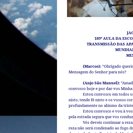
JA
189ª AULA DA ESC
TRANSMISSÃO DAS APA
MUNDIA
ME
(Marcos):
“Obrigado querid
Mensagem do Senhor para nós?
(Anjo São Manuel):
“Amado
convosco hoje e por dar-vos Minh
Estou convosco em todos o
nisto, tende fé nisto e os vossos 
profundamente no abismo da triste
Estou convosco e vou à vos
pela estrada segura que vos conduzi
Vós deveis continuar a rez
reza não será condenado ao fogo d