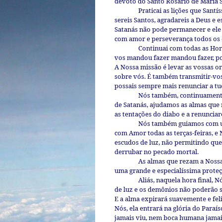
devoto do Santo Rosário de Maria 
Praticai as lições que Sant
sereis Santos, agradareis a Deus e 
Satanás não pode permanecer e ele 
com amor e perseverança todos os 
Continuai com todas as Hor
vos mandou fazer mandou fazer, po
A Nossa missão é levar as vossas o
sobre vós. É também transmitir-vos
possais sempre mais renunciar a tu
Nós também, continuamente 
de Satanás, ajudamos as almas qu
as tentações do diabo e a renunciar
Nós também guiamos com um
com Amor todas as terças-feiras, e
escudos de luz, não permitindo qu
derrubar no pecado mortal.
As almas que rezam a Nossa
uma grande e especialíssima proteç
Aliás, naquela hora final, 
de luz e os demônios não poderão s
E a alma expirará suavemente e fel
Nós, ela entrará na glória do Para
jamais viu, nem boca humana jamais 