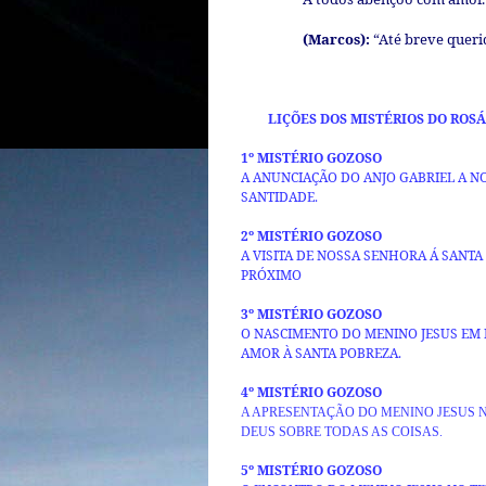
(Marcos):
“Até breve queri
LIÇÕES DOS MISTÉRIOS DO ROS
1º MISTÉRIO GOZOSO
A ANUNCIAÇÃO DO ANJO GABRIEL A N
SANTIDADE.
2º MISTÉRIO GOZOSO
A VISITA DE NOSSA SENHORA Á SANTA
PRÓXIMO
3
º MISTÉRIO GOZOSO
O NASCIMENTO DO MENINO JESUS EM 
AMOR À SANTA POBREZA.
4º MISTÉRIO GOZOSO
A APRESENTAÇÃO DO MENINO JESUS 
DEUS SOBRE TODAS AS COISAS.
5º MISTÉRIO GOZOSO