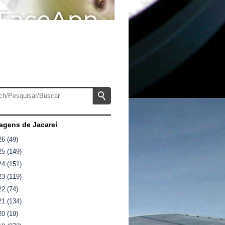
gens de Jacareí
26
(49)
25
(149)
24
(151)
23
(119)
22
(74)
21
(134)
20
(19)