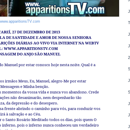
www.apparitionsTV.com
CAREÍ, 27 DE DEZEMBRO DE 2013
OLA DE SANTIDADE E AMOR DE NOSSA SENHORA
RIÇÕES DIÁRIAS AO VIVO VIA INTERNET NA WEBTV
L:
WWW.APPARITIONSTV.COM
NSAGEM DO ANJO SÃO MANUEL
o Manuel por estar conosco hoje nesta noite. Qual é a
s irmãos Meus, Eu, Manuel, alegro-Me por estar
a Mensagem e Minha benção.
s momentos da vossa vida e nunca vos abandono. Crede
corações não desanimarão, nem despenharão tão
za, da depressão e do desespero.
sa frente abrindo o caminho para vós, para conduzir-vos
rá à salvação e ao Céu.
ar o Santo Rosário Meditado todos os dias, pois quem O
o inferno, pois o inferno nunca conheceu um verdadeiro