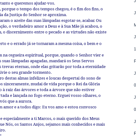
tanto e queremos ajudar-vos.
s, porque o tempo dos tempos chegou, é o fim dos fins, o
ia da Justiça do Senhor se aproxima.
aram o azeite das suas lâmpadas esgotar-se, acabar. Ou
M
ação, o verdadeiro amor a Deus e à Sua Mãe já acabou, o
iu, o discernimento entre o pecado e as virtudes não existe
rto e o errado já se tornaram a mesma coisa, o bem e o
 na cegueira espiritual, porque, quando o Senhor vier e
as suas lâmpadas apagadas, mandará os Seus Servos
F
 trevas eternas, onde elas gritarão por toda a eternidade
ivie o seu grande tormento.
o destas almas infelizes e loucas despertai do sono de
os sinceramente, mudai de vida porque o Rei da Glória
o à raiz das árvores e toda a árvore que não estiver
rtada e lançada no fogo eterno. Erguei vosso olhares, o
 vós que a aurora.
 amor e a todos digo: Eu vos amo e estou convosco
 especialmente a ti Marcos, o mais querido dos Meus
que Nós, os Santos Anjos, sejamos mais conhecidos e mais
ro.
”