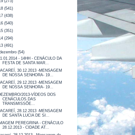
19
(273)
18
(541)
17
(438)
16
(540)
15
(351)
14
(294)
13
(491)
dezembro
(54)
01.01.2014 - 14HH - CENÁCULO DA
FESTA DE SANTA MAR...
JACAREÍ, 30.12.2013 -MENSAGEM
DE NOSSA SENHORA- 19...
JACAREÍ, 29.12.2013 -MENSAGEM
DE NOSSA SENHORA- 19...
DEZEMBRO/2013-VÍDEOS DOS
CENÁCULOS DAS
TRANSMISSÕE...
JACAREÍ, 28.12.2013 -MENSAGEM
DE SANTA LUCIA DE SI...
IMAGEM PEREGRINA - CENÁCULO
28.12.2013 - CIDADE AT...
acareí, 28.12.2013 - Mensagem de