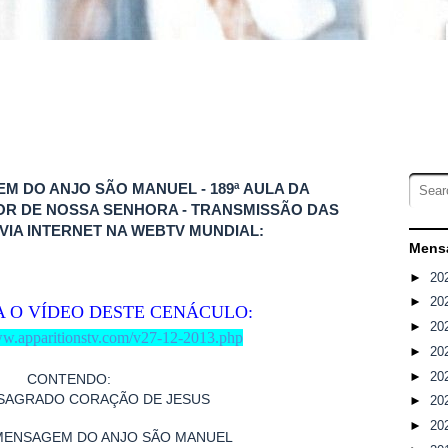
GEM DO ANJO SÃO MANUEL - 189ª AULA DA
OR DE NOSSA SENHORA - TRANSMISSÃO DAS
 VIA INTERNET NA WEBTV MUNDIAL:
Mensa
►
20
►
20
A O VÍDEO DESTE CENÁCULO:
►
20
ww.apparitionstv.com/v27-12-2013.php
►
20
►
20
CONTENDO:
SAGRADO CORAÇÃO DE JESUS
►
20
►
20
MENSAGEM DO ANJO SÃO MANUEL