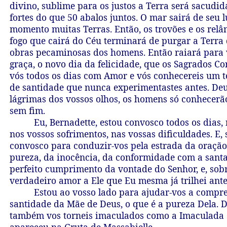
divino, sublime para os justos a Terra será sacudi
fortes do que 50 abalos juntos. O mar sairá de seu 
momento muitas Terras. Então, os trovões e os rel
fogo que cairá do Céu terminará de purgar a Terra 
obras pecaminosas dos homens. Então raiará para 
graça, o novo dia da felicidade, que os Sagrados 
vós todos os dias com Amor e vós conhecereis um t
de santidade que nunca experimentastes antes. De
lágrimas dos vossos olhos, os homens só conhecerão
sem fim.
Eu, Bernadette, estou convosco todos os dias,
nos vossos sofrimentos, nas vossas dificuldades. E,
convosco para conduzir-vos pela estrada da oração,
pureza, da inocência, da conformidade com a sant
perfeito cumprimento da vontade do Senhor, e, sobr
verdadeiro amor a Ele que Eu mesma já trilhei ante
Estou ao vosso lado para ajudar-vos a compre
santidade da Mãe de Deus, o que é a pureza Dela.
também vos torneis imaculados como a Imaculada
apareceu na Gruta de Massabielle.