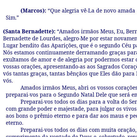
(Marcos):
“Que alegria vê-La de novo amada 
Sim.”
(Santa Bernadette):
“Amados irmãos Meus, Eu, Bern
Bernadette de Lourdes, alegro-Me por estar novamen
Lugar bendito das Aparições, que é o segundo Céu p
Nós estamos continuamente derramando graças para
exultamos de amor e de alegria por podermos estar 
vossas orações, apresentando-as aos Sagrados Cora
vós tantas graças, tantas bênçãos que Eles dão par
vós.
Amados irmãos Meus, abri os vossos corações
preparai-vos para o Segundo Natal Dele que será em
Preparai-vos todos os dias para a volta do Sen
com grande poder e majestade, para julgar os vivos
aos bons o prêmio eterno e para dar aos maus e pe
eterno.
Preparai-vos todos os dias com muita oração,
cumprimento da vontade de Deus e, sobretudo, re