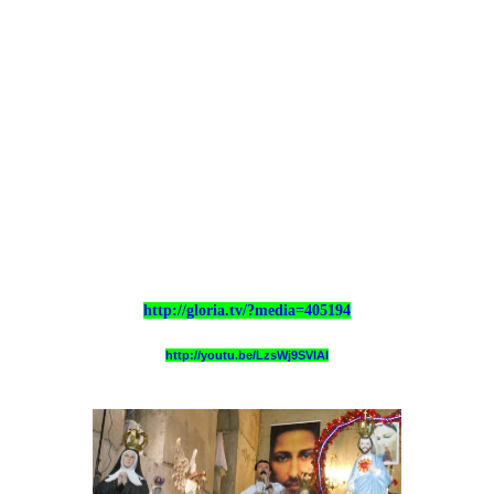
http://gloria.tv/?media=405194
http://youtu.be/LzsWj9SVlAI