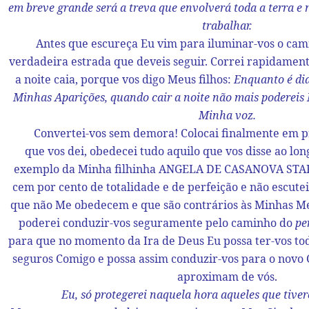
em breve grande será a treva que envolverá toda a terra e
trabalhar.
Antes que escureça Eu vim para iluminar-vos o camin
verdadeira estrada que deveis seguir. Correi rapidament
a noite caia, porque vos digo Meus filhos:
Enquanto é di
Minhas Aparições, quando cair a noite não mais podereis 
Minha voz.
Convertei-vos sem demora! Colocai finalmente em pr
que vos dei, obedecei tudo aquilo que vos disse ao lon
exemplo da Minha filhinha
ANGELA DE CASANOVA STA
cem por cento de totalidade e de perfeição e não escute
que não Me obedecem e que são contrários às Minhas Me
poderei conduzir-vos seguramente pelo caminho do
pe
para que no momento da Ira de Deus Eu possa ter-vos t
seguros Comigo e possa assim conduzir-vos para o novo 
aproximam de vós.
Eu, só protegerei naquela hora aqueles que tiv