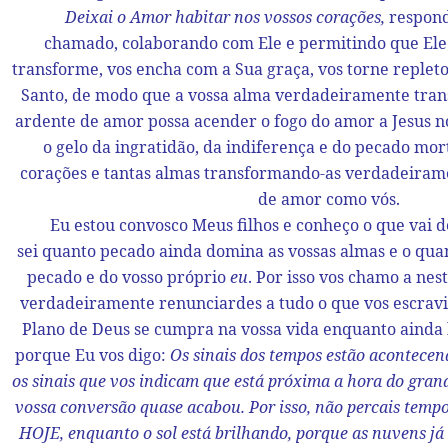
Deixai o Amor habitar nos vossos corações,
respon
chamado, colaborando com Ele e permitindo que El
transforme, vos encha com a Sua graça, vos torne repleto
Santo, de modo que a vossa alma verdadeiramente tra
ardente de amor possa acender o fogo do amor a Jesus n
o gelo da ingratidão, da indiferença e do pecado mor
corações e tantas almas transformando-as verdadeiram
de amor como vós.
Eu estou convosco Meus filhos e conheço o que vai den
sei quanto pecado ainda domina as vossas almas e o quan
pecado e do vosso próprio
eu
. Por isso vos chamo a nes
verdadeiramente renunciardes a tudo o que vos escravi
Plano de Deus se cumpra na vossa vida enquanto ainda h
porque Eu vos digo:
Os sinais dos tempos estão acontecend
os sinais que vos indicam que está próxima a hora do gran
vossa conversão quase acabou.
Por isso, não percais tempo
HOJE, enquanto o sol está brilhando, porque as nuvens já