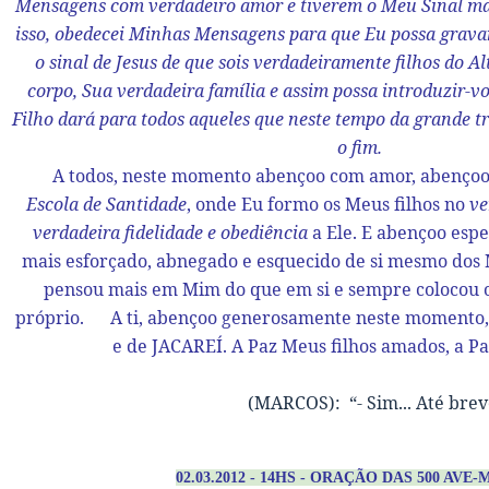
Mensagens com verdadeiro amor e tiverem o Meu Sinal ma
isso, obedecei Minhas Mensagens para que Eu possa gravar
o sinal de Jesus de que sois verdadeiramente filhos do A
corpo, Sua verdadeira família e assim possa introduzir-
Filho dará para todos aqueles que neste tempo da grande tri
o fim.
A todos, neste momento abençoo com amor, abençoo e
Escola de Santidade
, onde Eu formo os Meus filhos no
ve
verdadeira fidelidade e obediência
a Ele. E abençoo espe
mais esforçado, abnegado e esquecido de si mesmo dos 
pensou mais em Mim do que em si e sempre colocou 
próprio. A ti, abençoo generosamente neste momento
e de JACAREÍ. A Paz Meus filhos amados, a Paz
(MARCOS): “- Sim... Até brev
02.03.2012 - 14HS - ORAÇÃO DAS 500 AVE-