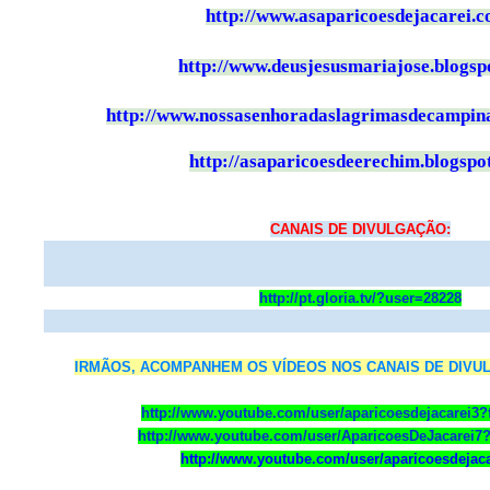
http://www.asaparicoesdejacarei.
http://www.deusjesusmariajose.blogsp
http://www.nossasenhoradaslagrimasdecampina
http://
asaparicoesdeerechim.blogspo
CANAIS DE DIVULGAÇÃO:
http://pt.gloria.tv/?user=28228
IRMÃOS, ACOMPANHEM OS VÍDEOS NOS CANAIS DE DIVU
http://www.youtube.com/user/aparicoesdejacarei3
http://www.youtube.com/user/AparicoesDeJacarei7
http://www.youtube.com/user/aparicoesdejaca