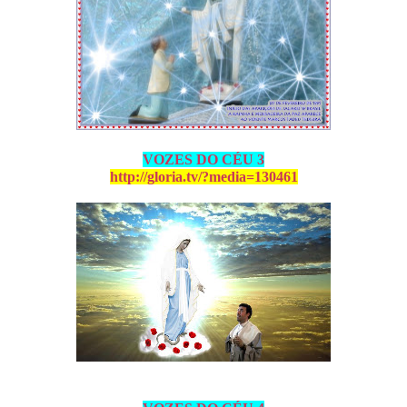
VOZES DO CÉU 3
http://gloria.tv/?media=130461