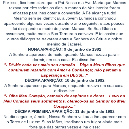
Por isso, fica bem claro que o Pai-Nosso e a Ave-Maria que Marcos
rezava por eles todos os dias, a mando da Voz interior foram
eficazes para lhes obter a conversão. A Fé alcança tudo!
Mesmo sem se identificar, a Jovem Luminosa continuou
aparecendo algumas vezes durante o ano seguinte, e aos poucos,
foi dissipando o medo do jovem Marcos. Se Sua Glória o
assustava, muito mais a Sua Ternura o cativava. E foi assim que
outros diálogos se travaram entre a Senhora do Céu e o pobre
menino de Jacareí.
NONA APARIÇÃO: 9 de junho de 1992
A Senhora apareceu de noite, quando Marcos rezava para ir
dormir, em sua casa. Ela disse-lhe:
"- Dê-Me cada vez mais seu coração... Diga a Meus filhos que
continuem rezando com Amor e Confiança; não percam a
Esperança em DEUS!..."
DÉCIMA APARIÇÃO: 10 de junho de 1992
A Senhora apareceu para Marcos, enquanto rezava em sua casa,
e disse-lhe:
"- Olhe Meu Coração, cercado de espinhos e dores... Levo no
Meu Coração seus sofrimentos, ofereço-os ao Senhor no Meu
Coração..."
DÉCIMA PRIMEIRA APARIÇÃO: 11 de junho de 1992
No dia seguinte, à noite, Nossa Senhora voltou a lhe aparecer com
o Terço de Luz em Suas Mãos, irradiando um fulgor ainda mais
forte que das outras vezes e lhe disse: