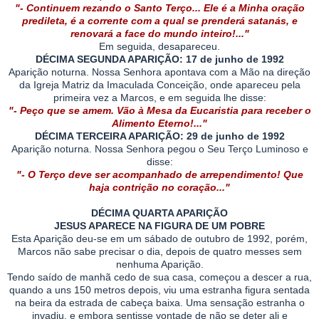
"- Continuem rezando o Santo Terço... Ele é a Minha oração
predileta, é a corrente com a qual se prenderá satanás, e
renovará a face do mundo inteiro!..."
Em seguida, desapareceu.
DÉCIMA SEGUNDA APARIÇÃO: 17 de junho de 1992
Aparição noturna. Nossa Senhora apontava com a Mão na direção
da Igreja Matriz da Imaculada Conceição, onde apareceu pela
primeira vez a Marcos, e em seguida lhe disse:
"- Peço que se amem. Vão à Mesa da Eucaristia para receber o
Alimento Eterno!..."
DÉCIMA TERCEIRA APARIÇÃO: 29 de junho de 1992
Aparição noturna. Nossa Senhora pegou o Seu Terço Luminoso e
disse:
"- O Terço deve ser acompanhado de arrependimento! Que
haja contrição no coração..."
DÉCIMA QUARTA APARIÇÃO
JESUS APARECE NA FIGURA DE UM POBRE
Esta Aparição deu-se em um sábado de outubro de 1992, porém,
Marcos não sabe precisar o dia, depois de quatro messes sem
nenhuma Aparição.
Tendo saído de manhã cedo de sua casa, começou a descer a rua,
quando a uns 150 metros depois, viu uma estranha figura sentada
na beira da estrada de cabeça baixa. Uma sensação estranha o
invadiu, e embora sentisse vontade de não se deter ali e