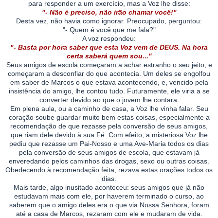
para responder a um exercício, mas a Voz lhe disse:
"- Não é preciso, não irão chamar você!"
Desta vez, não havia como ignorar. Preocupado, perguntou:
"- Quem é você que me fala?"
A voz respondeu:
"- Basta por hora saber que esta Voz vem de DEUS. Na hora
certa saberá quem sou..."
Seus amigos de escola começaram a achar estranho o seu jeito, e
começaram a desconfiar do que acontecia. Um deles se engolfou
em saber de Marcos o que estava acontecendo, e, vencido pela
insistência do amigo, lhe contou tudo. Futuramente, ele viria a se
converter devido ao que o jovem lhe contara.
Em plena aula, ou a caminho de casa, a Voz lhe vinha falar. Seu
coração soube guardar muito bem estas coisas, especialmente a
recomendação de que rezasse pela conversão de seus amigos,
que riam dele devido à sua Fé. Com efeito, a misteriosa Voz lhe
pediu que rezasse um Pai-Nosso e uma Ave-Maria todos os dias
pela conversão de seus amigos de escola, que estavam já
enveredando pelos caminhos das drogas, sexo ou outras coisas.
Obedecendo à recomendação feita, rezava estas orações todos os
dias.
Mais tarde, algo inusitado aconteceu: seus amigos que já não
estudavam mais com ele, por haverem terminado o curso, ao
saberem que o amigo deles era o que via Nossa Senhora, foram
até a casa de Marcos, rezaram com ele e mudaram de vida.