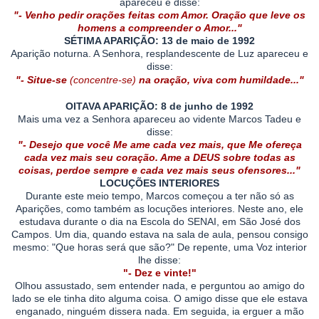
apareceu e disse:
"- Venho pedir orações feitas com Amor. Oração que leve os
homens a compreender o Amor..."
SÉTIMA APARIÇÃO: 13 de maio de 1992
Aparição noturna. A Senhora, resplandescente de Luz apareceu e
disse:
"- Situe-se
(concentre-se)
na oração, viva com humildade..."
OITAVA APARIÇÃO: 8 de junho de 1992
Mais uma vez a Senhora apareceu ao vidente Marcos Tadeu e
disse:
"- Desejo que você Me ame cada vez mais, que Me ofereça
cada vez mais seu coração. Ame a DEUS sobre todas as
coisas, perdoe sempre e cada vez mais seus ofensores..."
LOCUÇÕES INTERIORES
Durante este meio tempo, Marcos começou a ter não só as
Aparições, como também as locuções interiores. Neste ano, ele
estudava durante o dia na Escola do SENAI, em São José dos
Campos. Um dia, quando estava na sala de aula, pensou consigo
mesmo: "Que horas será que são?" De repente, uma Voz interior
lhe disse:
"- Dez e vinte!"
Olhou assustado, sem entender nada, e perguntou ao amigo do
lado se ele tinha dito alguma coisa. O amigo disse que ele estava
enganado, ninguém dissera nada. Em seguida, ia erguer a mão