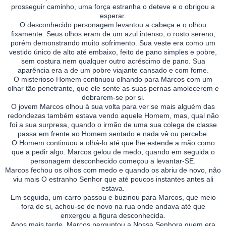
prosseguir caminho, uma força estranha o deteve e o obrigou a
esperar.
O desconhecido personagem levantou a cabeça e o olhou
fixamente. Seus olhos eram de um azul intenso; o rosto sereno,
porém demonstrando muito sofrimento. Sua veste era como um
vestido único de alto até embaixo, feito de pano simples e pobre,
sem costura nem qualquer outro acréscimo de pano. Sua
aparência era a de um pobre viajante cansado e com fome.
O misterioso Homem continuou olhando para Marcos com um
olhar tão penetrante, que ele sente as suas pernas amolecerem e
dobrarem-se por si.
O jovem Marcos olhou à sua volta para ver se mais alguém das
redondezas também estava vendo aquele Homem, mas, qual não
foi a sua surpresa, quando o irmão de uma sua colega de classe
passa em frente ao Homem sentado e nada vê ou percebe.
O Homem continuou a olhá-lo até que lhe estende a mão como
que a pedir algo. Marcos gelou de medo, quando em seguida o
personagem desconhecido começou a levantar-SE.
Marcos fechou os olhos com medo e quando os abriu de novo, não
viu mais O estranho Senhor que até poucos instantes antes ali
estava.
Em seguida, um carro passou e buzinou para Marcos, que meio
fora de si, achou-se de novo na rua onde andava até que
enxergou a figura desconhecida.
Anos mais tarde
, Marcos perguntou a Nossa Senhora quem era