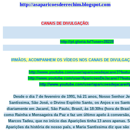
http://
asaparicoesdeerechim.blogspot.com
CANAIS DE DIVULGAÇÃO:
http://pt.gloria.tv/?user=28228
IRMÃOS, ACOMPANHEM OS VÍDEOS NOS CANAIS DE DIVULGAÇ
http://www.youtube.com/user/aparicoesdejacarei3?feat
http://www.youtube.com/user/AparicoesDeJacarei7?fea
http://www.youtube.com/user/aparicoesdejacarei#
Desde o dia 7 de fevereiro de 1991, há 21 anos, Nosso Senhor Je
Santíssima, São José, o Divino Espírito Santo, os Anjos e os San
diariamente em Jacareí, São Paulo, Brasil, às 18:30hs (hora de Brasíl
como Rainha e Mensageira da Paz e faz um último apelo à conversão,
Marcos Tadeu, que no início das Aparições tinha 13 anos apenas. S
Aparições da história de nosso país, e Maria Santíssima diz que são